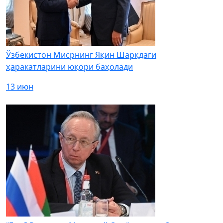
Ўзбекистон Мисрнинг Яқин Шарқдаги
ҳаракатларини юқори баҳолади
13 июн