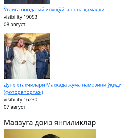
Ўғлига ноодатий исм қўйган она қамалди
visibility
19053
08 август
Дунё етакчилари Маккада жума намозини ўқиди
(фоторепортаж)
visibility
16230
07 август
Мавзуга доир янгиликлар