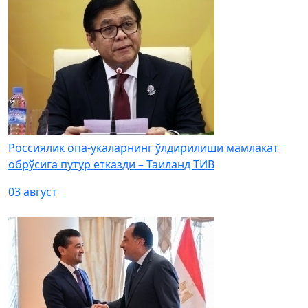
Россиялик опа-укаларнинг ўлдирилиши мамлакат
обрўсига путур етказди – Таиланд ТИВ
03 август