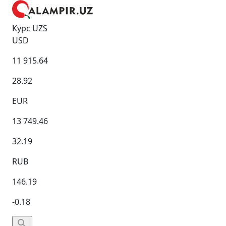
Курс UZS
USD
11 915.64
28.92
EUR
13 749.46
32.19
RUB
146.19
-0.18