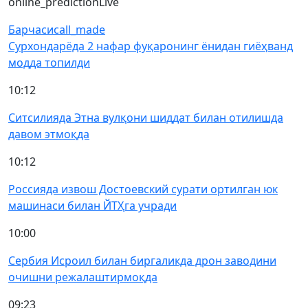
online_prediction
Live
Барчаси
call_made
Сурхондарёда 2 нафар фуқаронинг ёнидан гиёҳванд
модда топилди
10:12
Ситсилияда Этна вулқони шиддат билан отилишда
давом этмоқда
10:12
Россияда извош Достоевский сурати ортилган юк
машинаси билан ЙТҲга учради
10:00
Сербия Исроил билан биргаликда дрон заводини
очишни режалаштирмоқда
09:23