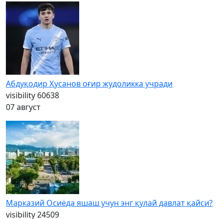
Абдуқодир Ҳусанов оғир жудоликка учради
visibility
60638
07 август
Марказий Осиёда яшаш учун энг қулай давлат қайси?
visibility
24509