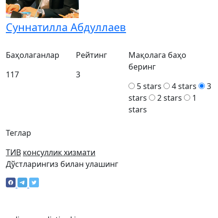
Суннатилла Абдуллаев
Баҳолаганлар
Рейтинг
Мақолага баҳо
беринг
117
3
5 stars
4 stars
3
stars
2 stars
1
stars
Теглар
ТИВ
консуллик хизмати
Дўстларингиз билан улашинг