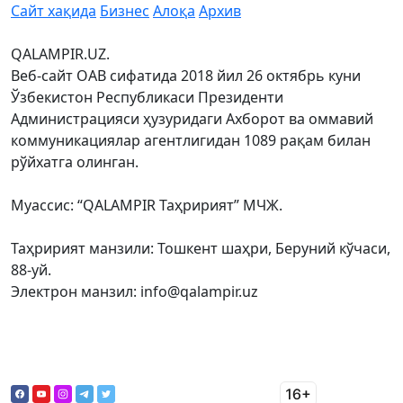
Сайт хақида
Бизнес
Алоқа
Архив
QALAMPIR.UZ.
Веб-сайт ОАВ сифатида 2018 йил 26 октябрь куни
Ўзбекистон Республикаси Президенти
Администрацияси ҳузуридаги Ахборот ва оммавий
коммуникациялар агентлигидан 1089 рақам билан
рўйхатга олинган.
Муассис: “QALAMPIR Таҳририят” МЧЖ.
Таҳририят манзили: Тошкент шаҳри, Беруний кўчаси,
88-уй.
Электрон манзил: info@qalampir.uz