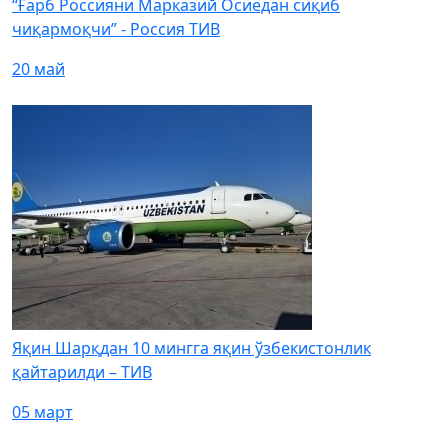
“Ғарб Россияни Марказий Осиёдан сиқиб
чиқармоқчи” - Россия ТИВ
20 май
Яқин Шарқдан 10 мингга яқин ўзбекистонлик
қайтарилди – ТИВ
05 март