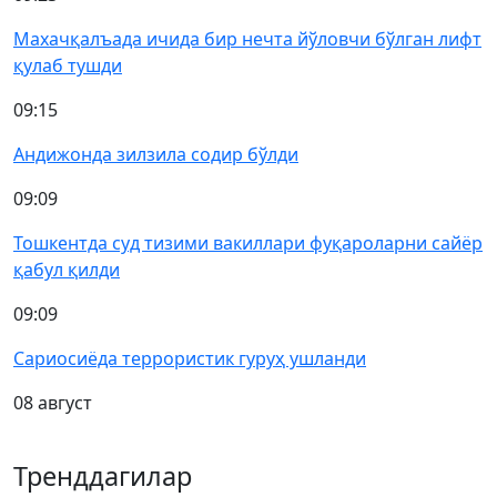
Махачқалъада ичида бир нечта йўловчи бўлган лифт
қулаб тушди
09:15
Андижонда зилзила содир бўлди
09:09
Тошкентда суд тизими вакиллари фуқароларни сайёр
қабул қилди
09:09
Сариосиёда террористик гуруҳ ушланди
08 август
Тренддагилар