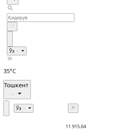
Ўз
35°C
Тошкент
Ўз
11 915.64