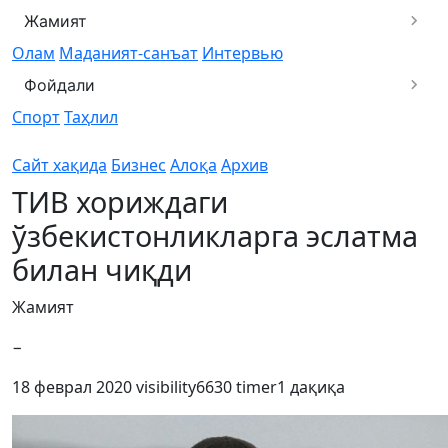
Жамият
Олам
Маданият-санъат
Интервью
Фойдали
Спорт
Таҳлил
Сайт хақида
Бизнес
Алоқа
Архив
ТИВ хориждаги
ўзбекистонликларга эслатма
билан чиқди
Жамият
−
18 феврал 2020
visibility
6630
timer
1 дақиқа