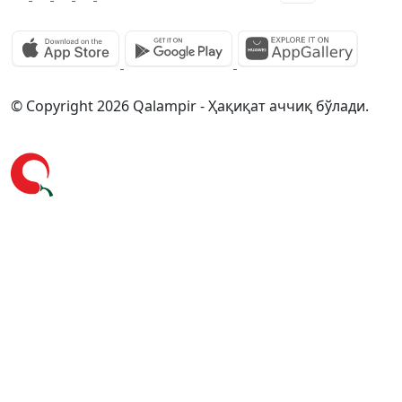
© Copyright 2026 Qalampir - Ҳақиқат аччиқ бўлади.