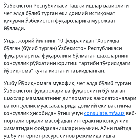
Ўзбекистон Республикаси Ташқи ишлар вазирлиги
чет элда бўлиб турган ёки доимий истиқомат
қилувчи Ўзбекистон фуқароларига мурожаат
йўллади.
Унда, жорий йилнинг 10 февралидан “Хорижда
бўлган (бўлиб турган) Ўзбекистон Республикаси
фуқаролари ва фуқаролиги бўлмаган шахсларнинг
консуллик рўйхатини юритиш тартиби тўғрисидаги
йўриқнома” кучга киргани таъкидланган.
Ушбу Йўриқномага мувофиқ, чет элда бўлиб турган
Ўзбекистон фуқаролари ва фуқаролиги бўлмаган
шахслар мамлакатнинг дипломатик ваколатхоналари
ва консуллик муассасаларида доимий ёки вақтинча
консуллик ҳисобидан ўтиш учун
consulate.mfa.uz
веб-
портали орқали масофадан интерактив консуллик
хизматидан фойдаланишлари мумкин. Айни пайтда
ушбу интернет-ресурс синов режимида ишга