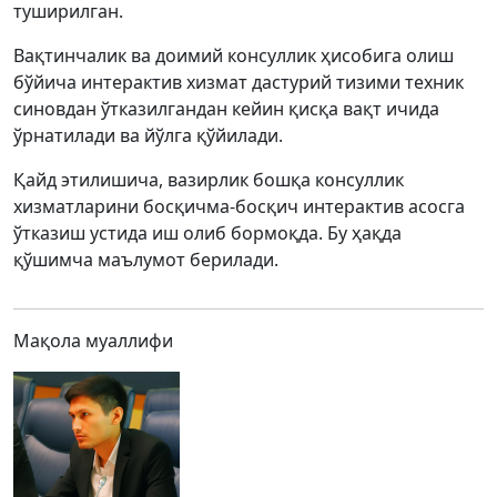
туширилган.
Вақтинчалик ва доимий консуллик ҳисобига олиш
бўйича интерактив хизмат дастурий тизими техник
синовдан ўтказилгандан кейин қисқа вақт ичида
ўрнатилади ва йўлга қўйилади.
Қайд этилишича, вазирлик бошқа консуллик
хизматларини босқичма-босқич интерактив асосга
ўтказиш устида иш олиб бормоқда. Бу ҳақда
қўшимча маълумот берилади.
Мақола муаллифи