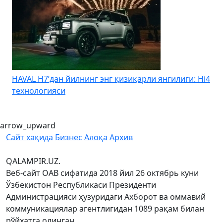
HAVAL H7’дан йилнинг энг қизиқарли янгилиги: Hi4
K
технологияси
arrow_upward
Сайт хақида
Бизнес
Алоқа
Архив
QALAMPIR.UZ.
Веб-сайт ОАВ сифатида 2018 йил 26 октябрь куни
Ўзбекистон Республикаси Президенти
Администрацияси ҳузуридаги Ахборот ва оммавий
коммуникациялар агентлигидан 1089 рақам билан
рўйхатга олинган.