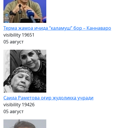
Терма жамоа ичида “каламуш” бор – Каннаваро
visibility
19651
05 август
Саида Раметова оғир жудоликка учради
visibility
19426
05 август