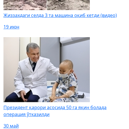
Жиззахдаги селда 3 та машина оқиб кетди (видео)
19 июн
Президент қарори асосида 50 га яқин болада
операция ўтказилди
30 май