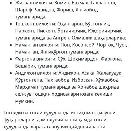
Жиззах вилояти: Зомин, Бахмал, Ғаллаорол,
Шароф Рашидов, Фориш, Янгиобод
туманларида;
Тошкент вилояти: Оҳангарон, Бўстонлиқ,
Паркент, Пискент, Ўртачирчиқ, Юқоричирчиқ
туманларида ва Ангрен, Олмалиқ шаҳарларида;
Наманган вилояти: Поп, Косонсой, Чортоқ, Чуст,
Наманган, Янгиқўрғон туманларида;
Фарғона вилояти: Сўх, Шоҳимардон, Фарғона,
Бешариқ туманларида;
Андижон вилояти: Андижон, Асака, Жалақудуқ,
Қўрғонтепа, Пахтаобод, Избоскан, Хўжаобод,
Марҳамат туманларида ва Хонабод шаҳрида
сел-сув тошқин ҳодисалари юзага келиши
мумкин.
Тоғолди ва тоғли ҳудудларда истиқомат қилувчи
фуқароларни, дам олувчиларни ҳамда тоғли
ҳудудларда ҳаракатланувчи ҳайдовчиларни