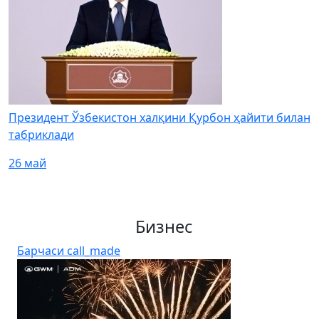
Президент Ўзбекистон халқини Қурбон ҳайити билан
табриклади
26 май
Бизнес
Барчаси
call_made