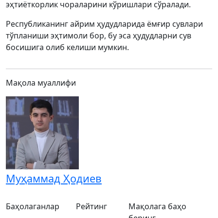
эҳтиёткорлик чораларини кўришлари сўралади.
Республиканинг айрим ҳудудларида ёмғир сувлари
тўпланиши эҳтимоли бор, бу эса ҳудудларни сув
босишига олиб келиши мумкин.
Мақола муаллифи
Муҳаммад Ҳодиев
Баҳолаганлар
Рейтинг
Мақолага баҳо