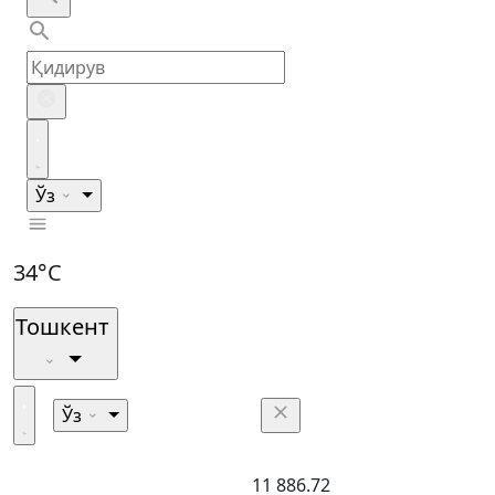
Ўз
34°C
Тошкент
Ўз
11 886.72