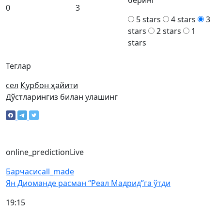
беринг
0
3
5 stars
4 stars
3
stars
2 stars
1
stars
Теглар
сел
Қурбон ҳайити
Дўстларингиз билан улашинг
online_prediction
Live
Барчаси
call_made
Ян Диоманде расман “Реал Мадрид”га ўтди
19:15