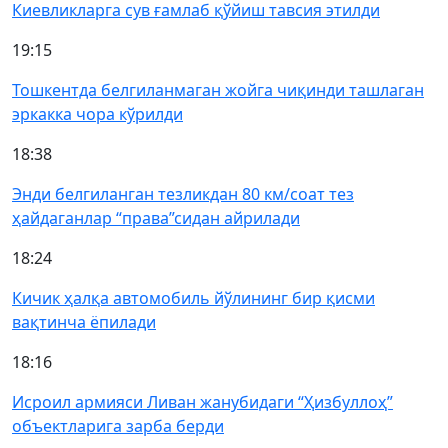
Киевликларга сув ғамлаб қўйиш тавсия этилди
19:15
Тошкентда белгиланмаган жойга чиқинди ташлаган
эркакка чора кўрилди
18:38
Энди белгиланган тезликдан 80 км/соат тез
ҳайдаганлар “права”сидан айрилади
18:24
Кичик ҳалқа автомобиль йўлининг бир қисми
вақтинча ёпилади
18:16
Исроил армияси Ливан жанубидаги “Ҳизбуллоҳ”
объектларига зарба берди