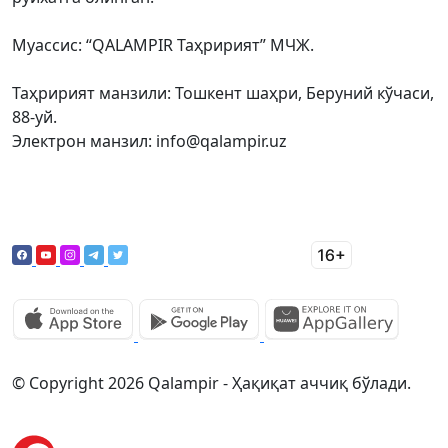
Муассис: “QALAMPIR Таҳририят” МЧЖ.
Таҳририят манзили: Тошкент шаҳри, Беруний кўчаси,
88-уй.
Электрон манзил: info@qalampir.uz
© Copyright 2026 Qalampir - Ҳақиқат аччиқ бўлади.