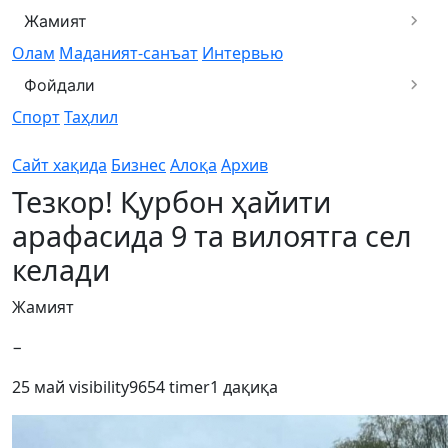
Жамият
Олам
Маданият-санъат
Интервью
Фойдали
Спорт
Таҳлил
Сайт хақида
Бизнес
Алоқа
Архив
Тезкор! Қурбон ҳайити
арафасида 9 та вилоятга сел
келади
Жамият
−
25 май
visibility
9654
timer
1 дақиқа