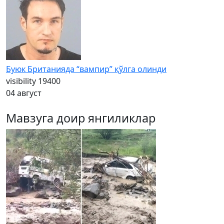
Буюк Британияда “вампир” қўлга олинди
visibility
19400
04 август
Мавзуга доир янгиликлар