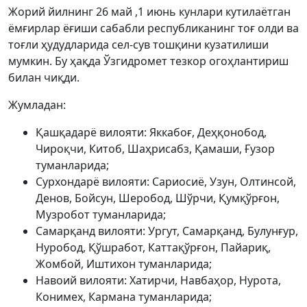
Жорий йилнинг 26 май ,1 июнь кунлари кутилаётган
ёмғирлар ёғиши сабабли республиканинг тоғ олди ва
тоғли ҳудудларида сел-сув тошқини кузатилиши
мумкин. Бу ҳақда Ўзгидромет тезкор огоҳлантириш
билан чиқди.
Жумладан:
Қашқадарё вилояти: Яккабоғ, Деҳқонобод,
Чироқчи, Китоб, Шаҳрисабз, Қамаши, Ғузор
туманларида;
Сурхондарё вилояти: Сариосиё, Узун, Олтинсой,
Денов, Бойсун, Шеробод, Шўрчи, Қумқўрғон,
Музробот туманларида;
Самарқанд вилояти: Ургут, Самарқанд, Булунғур,
Нуробод, Қўшработ, Каттақўрғон, Пайариқ,
Жомбой, Иштихон туманларида;
Навоий вилояти: Хатирчи, Навбаҳор, Нурота,
Конимех, Кармана туманларида;