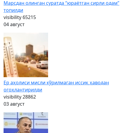
Марсдан олинган суратда “юраётган сирли одам”
топилди
visibility
65215
04 август
Ер аҳолиси мисли кўрилмаган иссиқ ҳаводан
огоҳлантирилди
visibility
28862
03 август