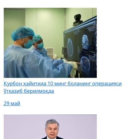
Қурбон ҳайитида 10 минг боланинг операцияси
ўтказиб берилмоқда
29 май