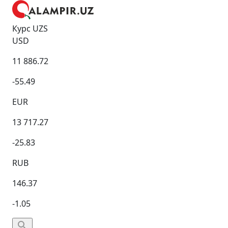
Курс UZS
USD
11 886.72
-55.49
EUR
13 717.27
-25.83
RUB
146.37
-1.05