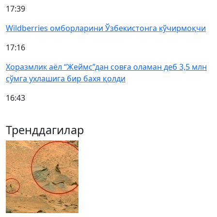
17:39
Wildberries омборларини Ўзбекистонга кўчирмоқчи
17:16
Хоразмлик аёл “Жеймс”дан совға оламан деб 3,5 млн
сўмга ухлашига бир бахя қолди
16:43
Тренддагилар