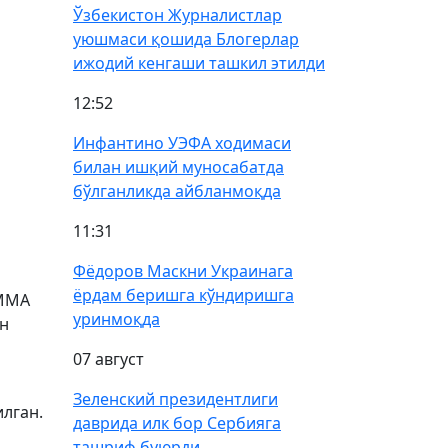
Ўзбекистон Журналистлар
уюшмаси қошида Блогерлар
ижодий кенгаши ташкил этилди
12:52
Инфантино УЭФА ходимаси
билан ишқий муносабатда
бўлганликда айбланмоқда
11:31
Фёдоров Маскни Украинага
ёрдам беришга кўндиришга
 ММА
уринмоқда
ун
07 август
Зеленский президентлиги
лган.
даврида илк бор Сербияга
ташриф буюрди