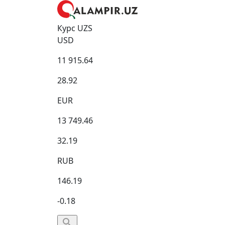
Курс UZS
USD
11 915.64
28.92
EUR
13 749.46
32.19
RUB
146.19
-0.18