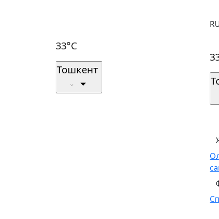
R
33°C
3
Тошкент
Т
О
са
С