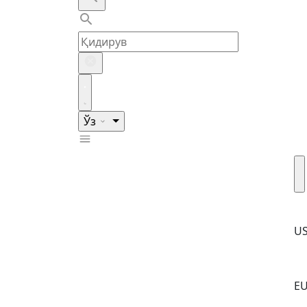
Ўз
U
E