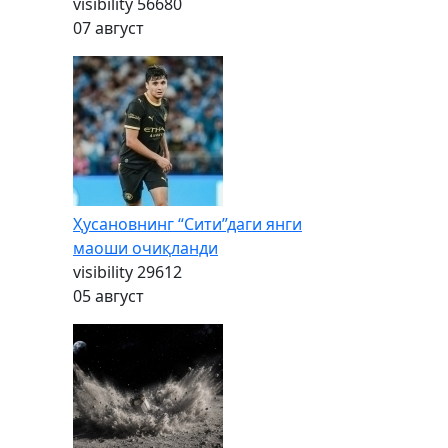
visibility
56680
07 август
Ҳусановнинг “Сити”даги янги
маоши очиқланди
visibility
29612
05 август