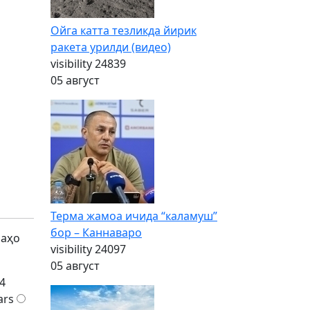
Ойга катта тезликда йирик
ракета урилди (видео)
visibility
24839
05 август
Терма жамоа ичида “каламуш”
бор – Каннаваро
баҳо
visibility
24097
05 август
4
ars