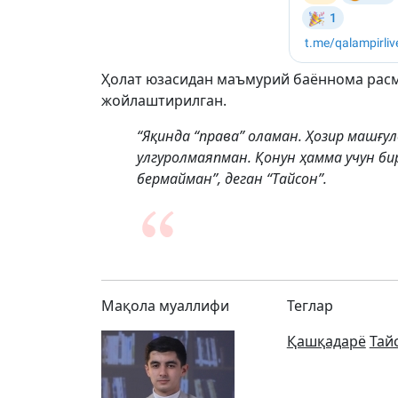
Ҳолат юзасидан маъмурий баённома рас
жойлаштирилган.
“Яқинда “права” оламан. Ҳозир машғ
улгуролмаяпман. Қонун ҳамма учун би
бермайман”, деган “Тайсон”.
Мақола муаллифи
Теглар
Қашқадарё
Тай