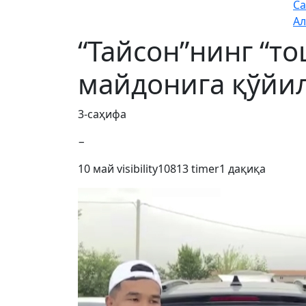
Са
Ал
“Тайсон”нинг “т
майдонига қўйил
3-саҳифа
−
10 май
visibility
10813
timer
1 дақиқа