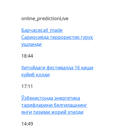
online_prediction
Live
Барчаси
call_made
Сариосиёда террористик гуруҳ
ушланди
18:44
Хитойдаги фестивалда 16 киши
куйиб қолди
17:11
Ўзбекистонда энергетика
тарифларини белгилашнинг
янги тизими жорий этилди
14:49