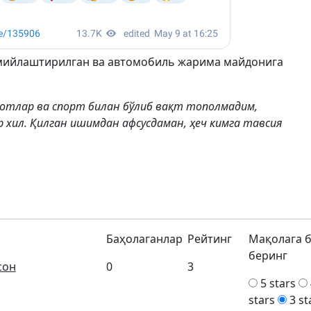
мийлаштирилган ва автомобиль жарима майдонига
улотлар ва спорт билан бўлиб вақт тополмадим,
р хил. Қилган ишимдан афсусдаман, ҳеч кимга тавсия
Баҳолаганлар
Рейтинг
Мақолага 
беринг
сон
0
3
5 stars
stars
3 st