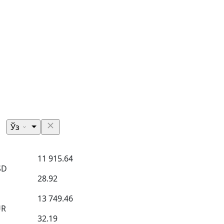
Ўз
11 915.64
SD
28.92
13 749.46
UR
32.19