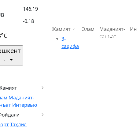
146.19
UB
-0.18
Жамият
Олам
Маданият-
Ин
3°C
санъат
3-
саҳифа
ошкент
Жамият
лам
Маданият-
нъат
Интервью
Фойдали
порт
Таҳлил