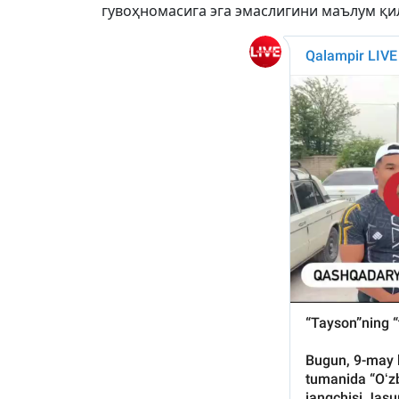
гувоҳномасига эга эмаслигини маълум қи