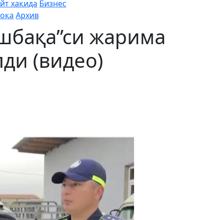
йт хақида
Бизнес
оқа
Архив
ошбақа”си жарима
ди (видео)