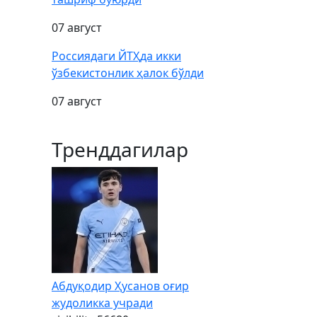
07 август
Россиядаги ЙТҲда икки
ўзбекистонлик ҳалок бўлди
07 август
Тренддагилар
Абдуқодир Ҳусанов оғир
жудоликка учради