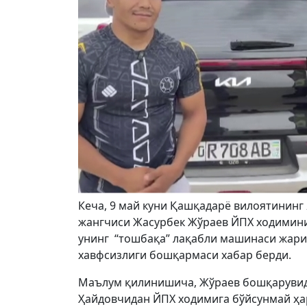
Кеча, 9 май куни Қашқадарё вилоятининг
жангчиси Жасурбек Жўраев ЙПХ ходимини
унинг “тошбақа” лақабли машинаси жарим
хавфсизлиги бошқармаси хабар берди.
Маълум қилинишича, Жўраев бошқарувида 
Ҳайдовчидан ЙПХ ходимига бўйсунмай ҳа