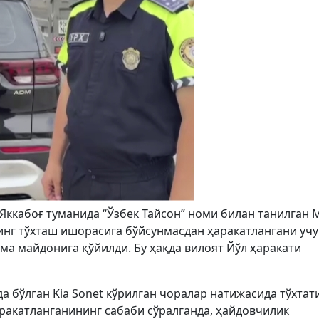
 Яккабоғ туманида “Ўзбек Тайсон” номи билан танилган
нг тўхташ ишорасига бўйсунмасдан ҳаракатлангани уч
а майдонига қўйилди. Бу ҳақда вилоят Йўл ҳаракати
бўлган Kia Sonet кўрилган чоралар натижасида тўхтати
ракатланганининг сабаби сўралганда, ҳайдовчилик