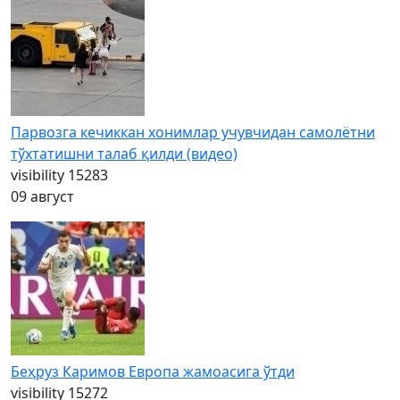
Парвозга кечиккан хонимлар учувчидан самолётни
тўхтатишни талаб қилди (видео)
visibility
15283
09 август
Беҳруз Каримов Европа жамоасига ўтди
visibility
15272