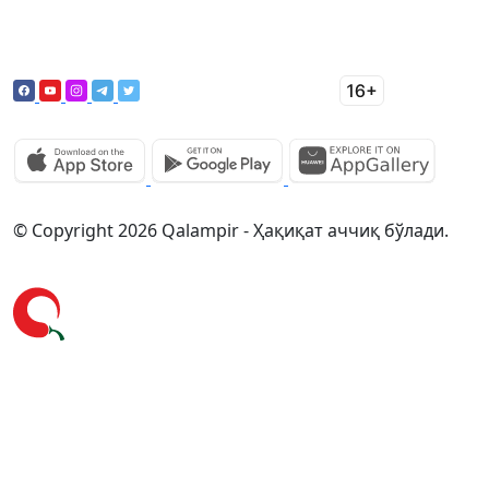
© Copyright 2026 Qalampir - Ҳақиқат аччиқ бўлади.