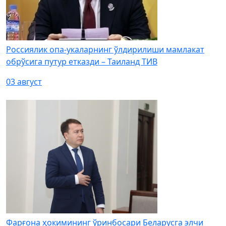
Россиялик опа-укаларнинг ўлдирилиши мамлакат
обрўсига путур етказди – Таиланд ТИВ
03 август
Фарғона ҳокимининг ўринбосари Беларусга элчи