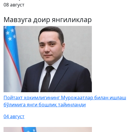
08 август
Мавзуга доир янгиликлар
Пойтахт ҳокимлигининг Мурожаатлар билан ишлаш
бўлимига янги бошлиқ тайинланди
04 август