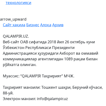
технологияси
arrow_upward
Сайт хақида
Бизнес
Алоқа
Архив
QALAMPIR.UZ.
Веб-сайт ОАВ сифатида 2018 йил 26 октябрь куни
Ўзбекистон Республикаси Президенти
Администрацияси ҳузуридаги Ахборот ва оммавий
коммуникациялар агентлигидан 1089 рақам билан
рўйхатга олинган.
Муассис: “QALAMPIR Таҳририят” МЧЖ.
Таҳририят манзили: Тошкент шаҳри, Беруний кўчаси,
88-уй.
Электрон манзил: info@qalampir.uz