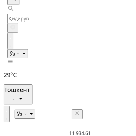
Ўз
29°C
Тошкент
Ўз
11 934.61