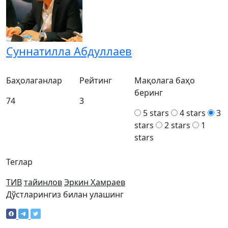
Суннатилла Абдуллаев
Баҳолаганлар
Рейтинг
Мақолага баҳо
беринг
74
3
5 stars
4 stars
3
stars
2 stars
1
stars
Теглар
ТИВ
тайинлов
Эркин Ҳамраев
Дўстларингиз билан улашинг