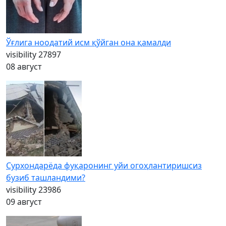
Ўғлига ноодатий исм қўйган она қамалди
visibility
27897
08 август
Сурхондарёда фуқаронинг уйи огоҳлантиришсиз
бузиб ташландими?
visibility
23986
09 август