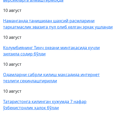
версияларга алмаштирмоқда
10 август
Наманганда танишидан шахсий расмларини
тарқатмаслик эвазига пул олиб келган эркак ушланди
10 август
Колумбиянинг Тинч океани минтақасида кучли
зилзила содир бўлди
10 август
Одамларни сабрли қилиш мақсадида интернет
тезлиги секинлаштирилди
10 август
Татаристонга қилинган ҳужумда 7 нафар
ўзбекистонлик ҳалок бўлди