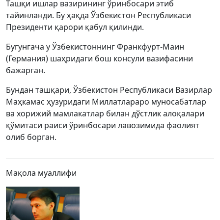
Ташқи ишлар вазирининг ўринбосари этиб
тайинланди. Бу ҳақда Ўзбекистон Республикаси
Президенти қарори қабул қилинди.
Бугунгача у Ўзбекистоннинг Франкфурт-Маин
(Германия) шаҳридаги бош консули вазифасини
бажарган.
Бундан ташқари, Ўзбекистон Республикаси Вазирлар
Маҳкамас ҳузуридаги Миллатлараро муносабатлар
ва хорижий мамлакатлар билан дўстлик алоқалари
қўмитаси раиси ўринбосари лавозимида фаолият
олиб борган.
Мақола муаллифи