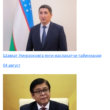
Шавкат Умурзоқовга янги маслаҳатчи тайинланди
04 август