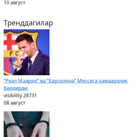
10 август
Тренддагилар
“Реал Мадрид” ва “Барселона” Мессига ҳамдардлик
билдирди
visibility
28731
08 август