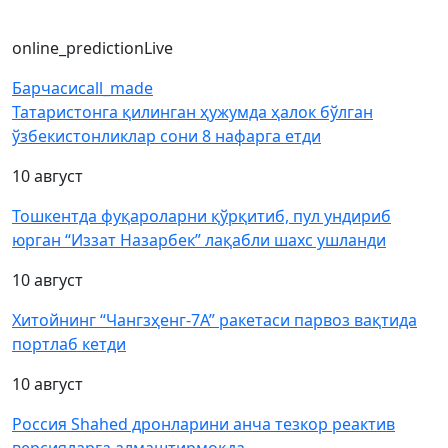
online_prediction
Live
Барчаси
call_made
Татаристонга қилинган ҳужумда ҳалок бўлган
ўзбекистонликлар сони 8 нафарга етди
10 август
Тошкентда фуқароларни қўрқитиб, пул ундириб
юрган “Иззат Назарбек” лақабли шахс ушланди
10 август
Хитойнинг “Чангзҳенг-7А” ракетаси парвоз вақтида
портлаб кетди
10 август
Россия Shahed дронларини анча тезкор реактив