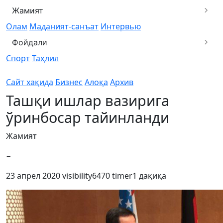
Жамият
Олам
Маданият-санъат
Интервью
Фойдали
Спорт
Таҳлил
Сайт хақида
Бизнес
Алоқа
Архив
Ташқи ишлар вазирига
ўринбосар тайинланди
Жамият
−
23 апрел 2020
visibility
6470
timer
1 дақиқа