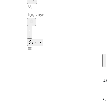
Ўз
U
E