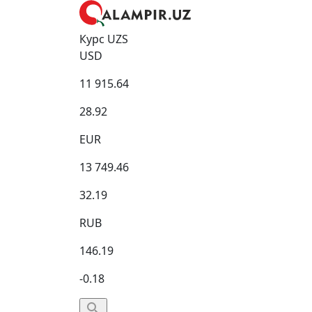
Курс UZS
USD
11 915.64
28.92
EUR
13 749.46
32.19
RUB
146.19
-0.18