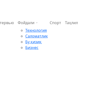
тервью
Фойдали
Спорт
Таҳлил
Технология
Саломатлик
Бу қизиқ
Бизнес