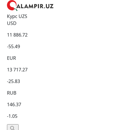
Курс UZS
USD
11 886.72
-55.49
EUR
13 717.27
-25.83
RUB
146.37
-1.05