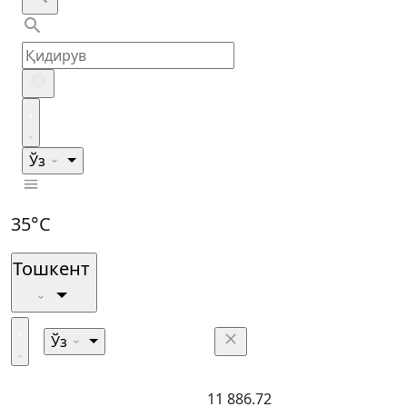
Ўз
35°C
Тошкент
Ўз
11 886.72