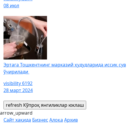
08 июл
Эртага Тошкентнинг марказий ҳудудларида иссиқ сув
ўчирилади
visibility
6192
28 март 2024
refresh
Кўпроқ янгиликлар юклаш
arrow_upward
Сайт хақида
Бизнес
Алоқа
Архив