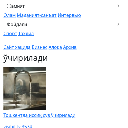
Жамият
Олам
Маданият-санъат
Интервью
Фойдали
Спорт
Таҳлил
Сайт хақида
Бизнес
Алоқа
Архив
ўчирилади
Тошкентда иссиқ сув ўчирилади
visibility
3574