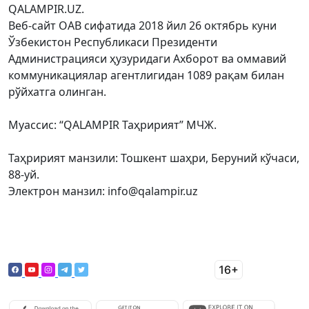
QALAMPIR.UZ.
Веб-сайт ОАВ сифатида 2018 йил 26 октябрь куни
Ўзбекистон Республикаси Президенти
Администрацияси ҳузуридаги Ахборот ва оммавий
коммуникациялар агентлигидан 1089 рақам билан
рўйхатга олинган.
Муассис: “QALAMPIR Таҳририят” МЧЖ.
Таҳририят манзили: Тошкент шаҳри, Беруний кўчаси,
88-уй.
Электрон манзил: info@qalampir.uz