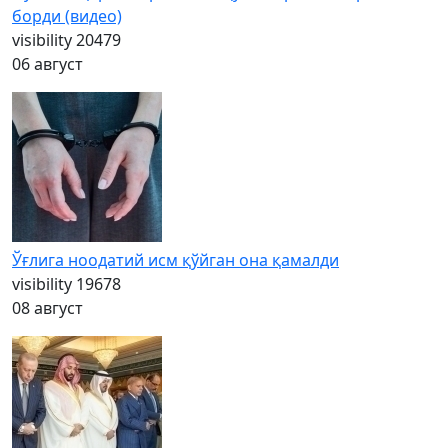
борди (видео)
visibility
20479
06 август
Ўғлига ноодатий исм қўйган она қамалди
visibility
19678
08 август