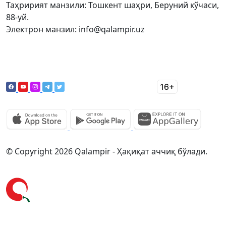
Таҳририят манзили: Тошкент шаҳри, Беруний кўчаси,
88-уй.
Электрон манзил: info@qalampir.uz
© Copyright 2026 Qalampir - Ҳақиқат аччиқ бўлади.