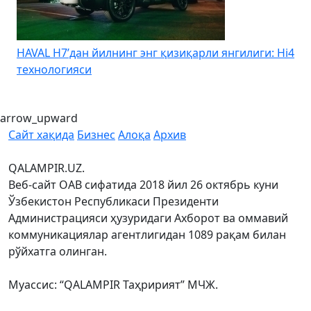
HAVAL H7’дан йилнинг энг қизиқарли янгилиги: Hi4
K
технологияси
arrow_upward
Сайт хақида
Бизнес
Алоқа
Архив
QALAMPIR.UZ.
Веб-сайт ОАВ сифатида 2018 йил 26 октябрь куни
Ўзбекистон Республикаси Президенти
Администрацияси ҳузуридаги Ахборот ва оммавий
коммуникациялар агентлигидан 1089 рақам билан
рўйхатга олинган.
Муассис: “QALAMPIR Таҳририят” МЧЖ.