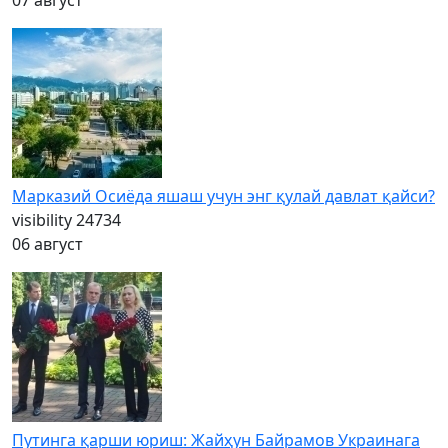
07 август
Марказий Осиёда яшаш учун энг қулай давлат қайси?
visibility
24734
06 август
Путинга қарши юриш: Жайҳун Байрамов Украинага