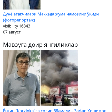
Дунё етакчилари Маккада жума намозини ўқиди
(фоторепортаж)
visibility
16843
07 август
Мавзуга доир янгиликлар
Ёнғин “Korzinka”да содир бўлмади – Зафар Ҳошимов