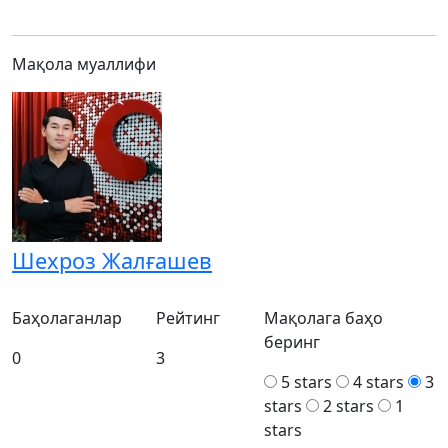
Мақола муаллифи
Шехроз Жалғашев
Баҳолаганлар
Рейтинг
Мақолага баҳо
беринг
0
3
5 stars
4 stars
3
stars
2 stars
1
stars