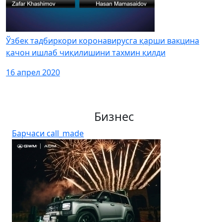
Ўзбек тадбиркори коронавирусга қарши вакцина
қачон ишлаб чиқилишини тахмин қилди
16 апрел 2020
Бизнес
Барчаси
call_made