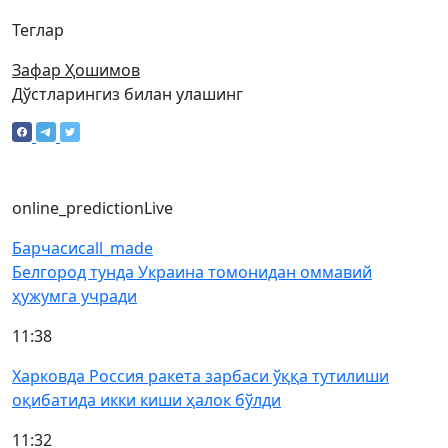
Теглар
Зафар Ҳошимов
Дўстларингиз билан улашинг
online_prediction
Live
Барчаси
call_made
Белгород тунда Украина томонидан оммавий
ҳужумга учради
11:38
Харковда Россия ракета зарбаси ўққа тутилиши
оқибатида икки киши ҳалок бўлди
11:32