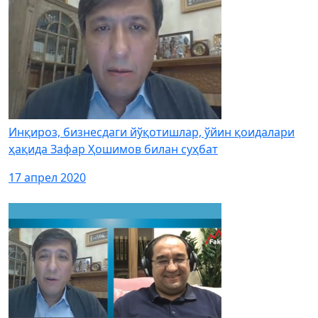
Инқироз, бизнесдаги йўқотишлар, ўйин қоидалари
ҳақида Зафар Ҳошимов билан суҳбат
17 апрел 2020