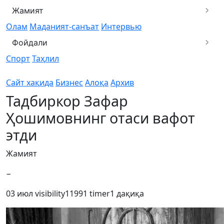
Жамият
Олам
Маданият-санъат
Интервью
Фойдали
Спорт
Таҳлил
Сайт хақида
Бизнес
Алоқа
Архив
Тадбиркор Зафар
Ҳошимовнинг отаси вафот
этди
Жамият
−
03 июл
visibility
11991
timer
1 дақиқа