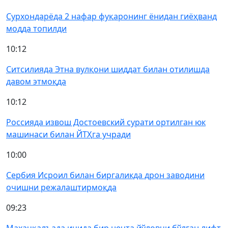
Сурхондарёда 2 нафар фуқаронинг ёнидан гиёҳванд
модда топилди
10:12
Ситсилияда Этна вулқони шиддат билан отилишда
давом этмоқда
10:12
Россияда извош Достоевский сурати ортилган юк
машинаси билан ЙТҲга учради
10:00
Сербия Исроил билан биргаликда дрон заводини
очишни режалаштирмоқда
09:23