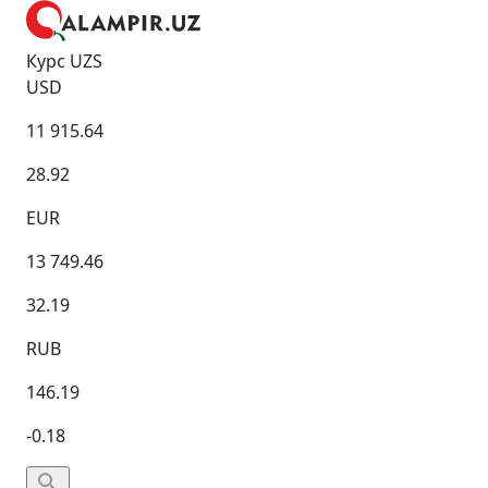
Курс UZS
USD
11 915.64
28.92
EUR
13 749.46
32.19
RUB
146.19
-0.18