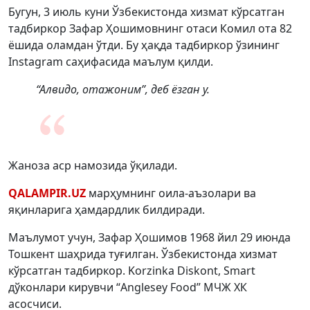
Бугун, 3 июль куни Ўзбекистонда хизмат кўрсатган
тадбиркор Зафар Ҳошимовнинг отаси Комил ота 82
ёшида оламдан ўтди. Бу ҳақда тадбиркор ўзининг
Instagram саҳифасида маълум қилди.
“Алвидо, отажоним”, деб ёзган у.
Жаноза аср намозида ўқилади.
QALAMPIR.UZ
марҳумнинг оила-аъзолари ва
яқинларига ҳамдардлик билдиради.
Маълумот учун, Зафар Ҳошимов 1968 йил 29 июнда
Тошкент шаҳрида туғилган. Ўзбекистонда хизмат
кўрсатган тадбиркор. Korzinka Diskont, Smart
дўконлари кирувчи “Anglesey Food” МЧЖ ХК
асосчиси.