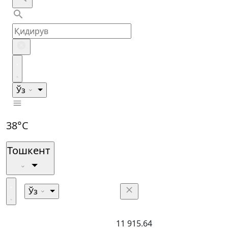
Ўз
38°C
Тошкент
Ўз
11 915.64