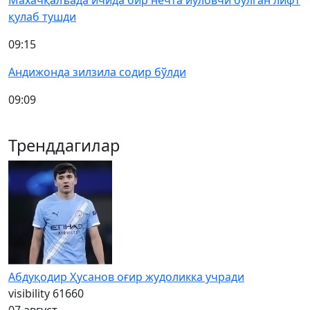
Махачқалъада ичида бир нечта йўловчи бўлган лифт
қулаб тушди
09:15
Андижонда зилзила содир бўлди
09:09
Тренддагилар
Абдуқодир Ҳусанов оғир жудоликка учради
visibility
61660