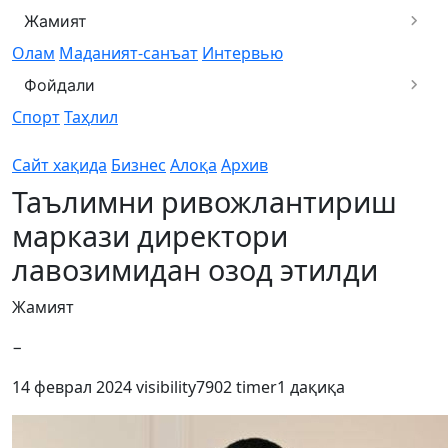
Жамият
Олам
Маданият-санъат
Интервью
Фойдали
Спорт
Таҳлил
Сайт хақида
Бизнес
Алоқа
Архив
Таълимни ривожлантириш
маркази директори
лавозимидан озод этилди
Жамият
−
14 феврал 2024
visibility
7902
timer
1 дақиқа