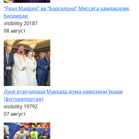
“Реал Мадрид” ва “Барселона” Мессига ҳамдардлик
билдирди
visibility
20187
08 август
Дунё етакчилари Маккада жума намозини ўқиди
(фоторепортаж)
visibility
19792
07 август