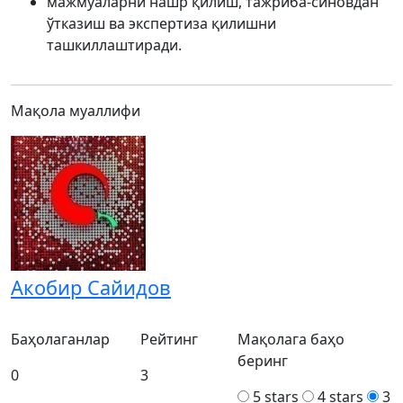
мажмуаларни нашр қилиш, тажриба-синовдан
ўтказиш ва экспертиза қилишни
ташкиллаштиради.
Мақола муаллифи
Акобир Сайидов
Баҳолаганлар
Рейтинг
Мақолага баҳо
беринг
0
3
5 stars
4 stars
3