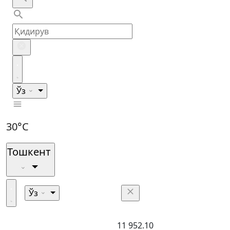
Ўз
30°C
Тошкент
Ўз
11 952.10