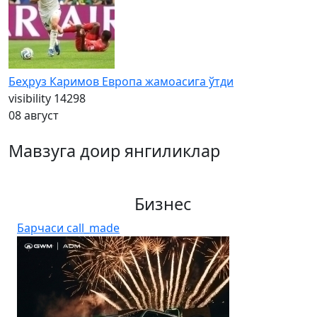
Беҳруз Каримов Европа жамоасига ўтди
visibility
14298
08 август
Мавзуга доир янгиликлар
Бизнес
Барчаси
call_made