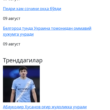
Педри ҳам сочини оққа бўяди
09 август
Белгород тунда Украина томонидан оммавий
ҳужумга учради
09 август
Тренддагилар
Абдуқодир Ҳусанов оғир жудоликка учради