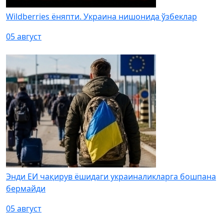
Wildberries ёняпти. Украина нишонида ўзбеклар
05 август
Энди ЕИ чақирув ёшидаги украиналикларга бошпана
бермайди
05 август