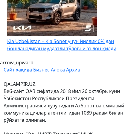
4
Kia Uzbekistan – Kia Sonet учун йиллик 0% дан
бошланадиган муддатли тўловни эълон қилди
arrow_upward
Сайт хақида
Бизнес
Алоқа
Архив
QALAMPIR.UZ.
Веб-сайт ОАВ сифатида 2018 йил 26 октябрь куни
Ўзбекистон Республикаси Президенти
Администрацияси ҳузуридаги Ахборот ва оммавий
коммуникациялар агентлигидан 1089 рақам билан
рўйхатга олинган.