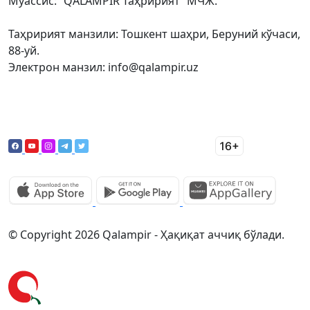
Муассис: “QALAMPIR Таҳририят” МЧЖ.
Таҳририят манзили: Тошкент шаҳри, Беруний кўчаси,
88-уй.
Электрон манзил: info@qalampir.uz
© Copyright 2026 Qalampir - Ҳақиқат аччиқ бўлади.