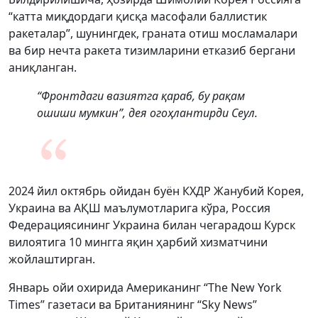
“катта миқдордаги қисқа масофали баллистик
ракеталар”, шунингдек, граната отиш мосламалари
ва бир нечта ракета тизимларини етказиб бергани
аниқланган.
“Фронтдаги вазиятга қараб, бу рақам
ошиши мумкин”, дея огоҳлантирди Сеул.
2024 йил октябрь ойидан буён КХДР Жанубий Корея,
Украина ва АҚШ маълумотларига кўра, Россия
Федерациясининг Украина билан чегарадош Курск
вилоятига 10 мингга яқин ҳарбий хизматчини
жойлаштирган.
Январь ойи охирида Американинг “The New York
Times” газетаси ва Британиянинг “Sky News”