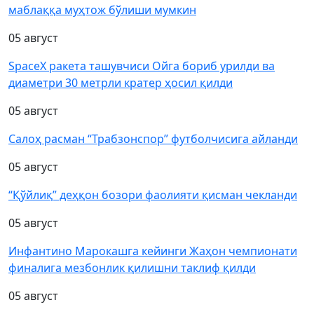
маблаққа муҳтож бўлиши мумкин
05 август
SpaceX ракета ташувчиси Ойга бориб урилди ва
диаметри 30 метрли кратер ҳосил қилди
05 август
Салоҳ расман “Трабзонспор” футболчисига айланди
05 август
“Қўйлиқ” деҳқон бозори фаолияти қисман чекланди
05 август
Инфантино Марокашга кейинги Жаҳон чемпионати
финалига мезбонлик қилишни таклиф қилди
05 август