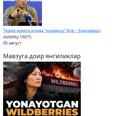
Терма жамоа ичида “каламуш” бор – Каннаваро
visibility
16015
05 август
Мавзуга доир янгиликлар