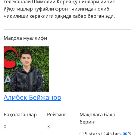
телеканали Шимолий Корея қўшинлари йирик
йўқотишлар туфайли фронт чизиғидан олиб
чиқилиши кераклиги ҳақида хабар берган эди.
Мақола муаллифи
Алибек Бейжанов
Баҳолаганлар
Рейтинг
Мақолага баҳо
беринг
0
3
5 stars
4 stars
3