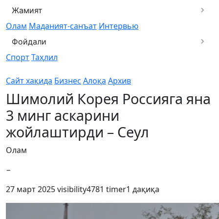
Жамият
Олам
Маданият-санъат
Интервью
Фойдали
Спорт
Таҳлил
Сайт хақида
Бизнес
Алоқа
Архив
Шимолий Корея Россияга яна
3 минг аскарини
жойлаштирди – Сеул
Олам
−
27 март 2025
visibility
4781
timer
1 дақиқа