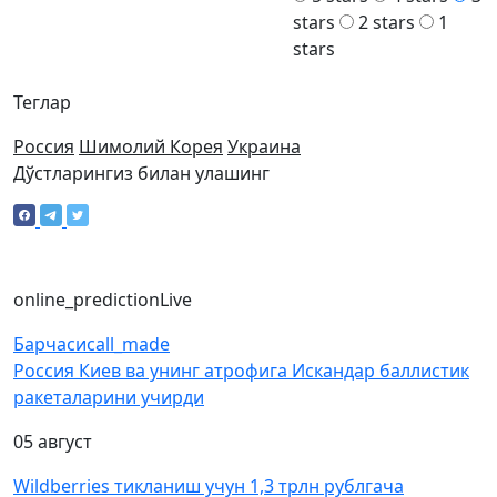
stars
2 stars
1
stars
Теглар
Россия
Шимолий Корея
Украина
Дўстларингиз билан улашинг
online_prediction
Live
Барчаси
call_made
Россия Киев ва унинг атрофига Искандар баллистик
ракеталарини учирди
05 август
Wildberries тикланиш учун 1,3 трлн рублгача