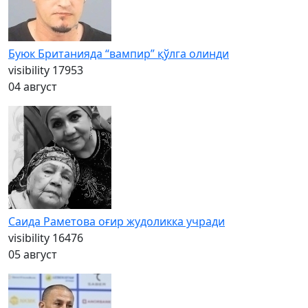
Буюк Британияда “вампир” қўлга олинди
visibility
17953
04 август
Саида Раметова оғир жудоликка учради
visibility
16476
05 август