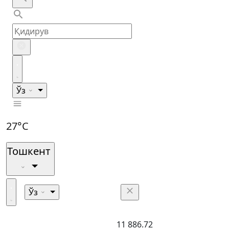
Ўз
27°C
Тошкент
Ўз
11 886.72