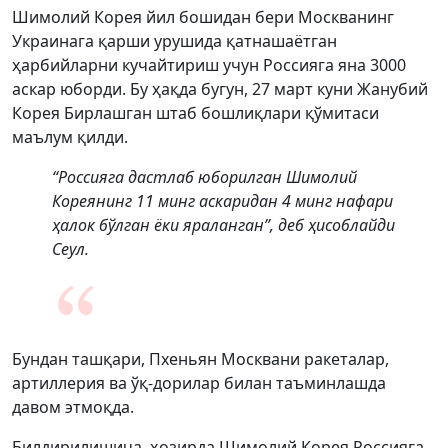
Шимолий Корея йил бошидан бери Москванинг
Украинага қарши урушида қатнашаётган
ҳарбийларни кучайтириш учун Россияга яна 3000
аскар юборди. Бу ҳақда бугун, 27 март куни Жанубий
Корея Бирлашган штаб бошлиқлари қўмитаси
маълум қилди.
“Россияга дастлаб юборилган Шимолий
Кореянинг 11 минг аскаридан 4 минг нафари
ҳалок бўлган ёки яраланган”, деб ҳисоблайди
Сеул.
Бундан ташқари, Пхеньян Москвани ракеталар,
артиллерия ва ўқ-дорилар билан таъминлашда
давом этмоқда.
Билдирилишича, ҳозирда Шимолий Корея Россияга