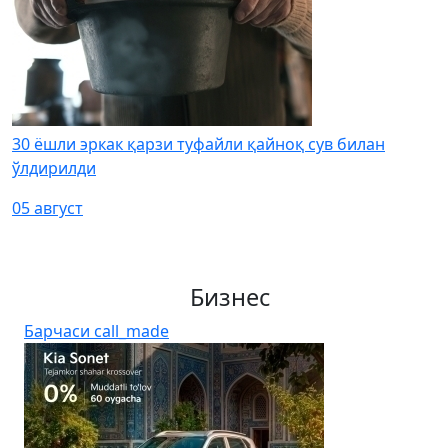
30 ёшли эркак қарзи туфайли қайноқ сув билан
ўлдирилди
05 август
Бизнес
Барчаси
call_made