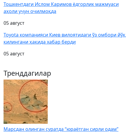
Тошкентдаги Ислом Каримов ёдгорлик мажмуаси
аҳоли учун очилмоқда
05 август
Toyota компанияси Киев вилоятидаги ўз омбори йўқ
қилингани ҳақида хабар берди
05 август
Тренддагилар
Марсдан олинган суратда “юраётган сирли одам”