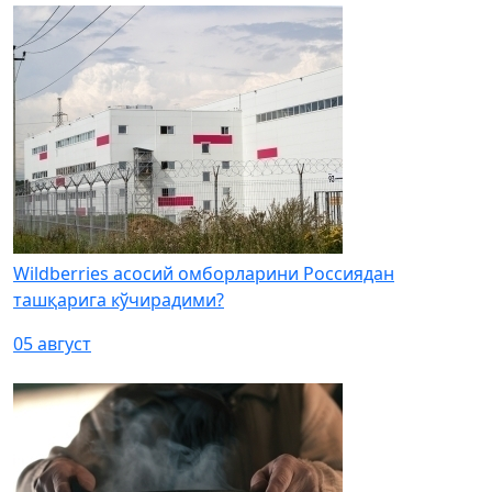
Wildberries асосий омборларини Россиядан
ташқарига кўчирадими?
05 август