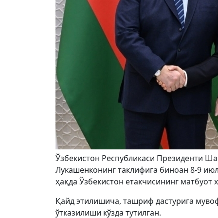
Ўзбекистон Республикаси Президенти Ша
Лукашенконинг таклифига биноан 8-9 июл
ҳақда Ўзбекистон етакчисининг матбуот 
Қайд этилишича, ташриф дастурига муво
ўтказилиши кўзда тутилган.