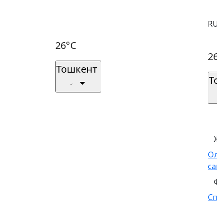
R
26°C
2
Тошкент
Т
О
са
С