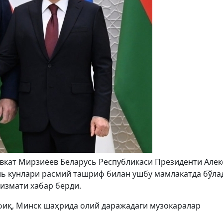
вкат Мирзиёев Беларусь Республикаси Президенти Алек
ь кунлари расмий ташриф билан ушбу мамлакатда бўлад
хизмати хабар берди.
фиқ, Минск шаҳрида олий даражадаги музокаралар