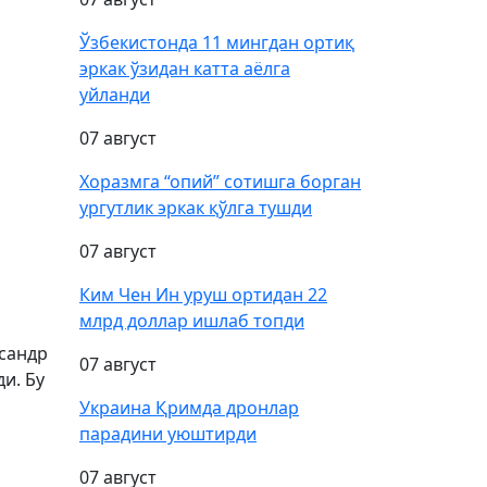
Ўзбекистонда 11 мингдан ортиқ
эркак ўзидан катта аёлга
уйланди
07 август
Хоразмга “опий” сотишга борган
ургутлик эркак қўлга тушди
07 август
Ким Чен Ин уруш ортидан 22
млрд доллар ишлаб топди
сандр
07 август
и. Бу
Украина Қримда дронлар
парадини уюштирди
07 август