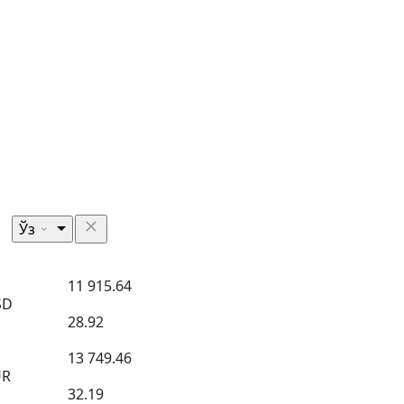
Ўз
11 915.64
SD
28.92
13 749.46
UR
32.19