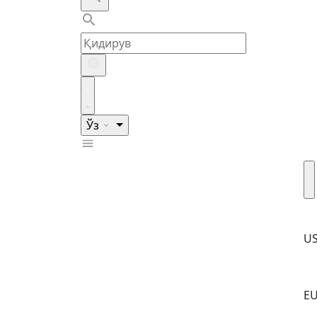
Ўз
U
E