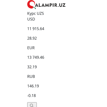
Курс UZS
USD
11 915.64
28.92
EUR
13 749.46
32.19
RUB
146.19
-0.18