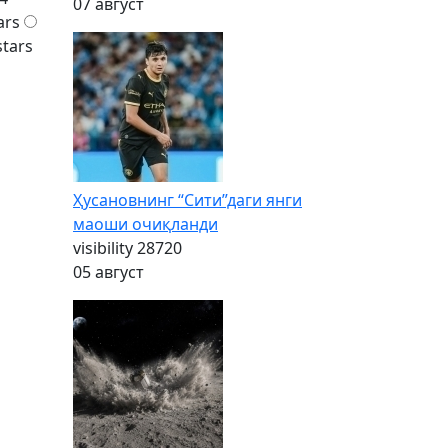
07 август
ars
stars
Ҳусановнинг “Сити”даги янги
маоши очиқланди
visibility
28720
05 август