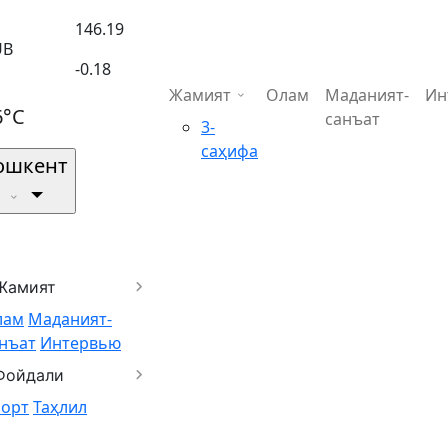
146.19
UB
-0.18
Жамият
Олам
Маданият-
Ин
6°C
санъат
3-
саҳифа
ошкент
Жамият
лам
Маданият-
нъат
Интервью
Фойдали
порт
Таҳлил