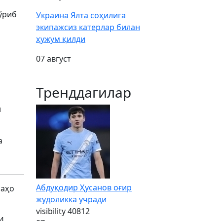
ўриб
Украина Ялта соҳилига
экипажсиз катерлар билан
ҳужум қилди
07 август
Тренддагилар
и
а
Абдуқодир Ҳусанов оғир
баҳо
жудоликка учради
visibility
40812
4