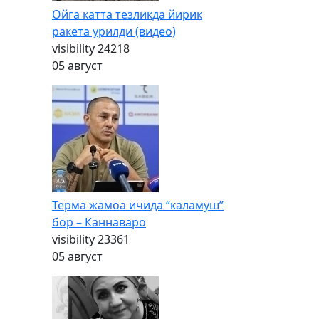
Ойга катта тезликда йирик
ракета урилди (видео)
visibility
24218
05 август
Терма жамоа ичида “каламуш”
бор – Каннаваро
visibility
23361
05 август