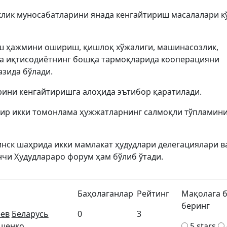
клик муносабатларини янада кенгайтириш масалалари к
ш ҳажмини ошириш, қишлоқ хўжалиги, машинасозлик,
 ва иқтисодиётнинг бошқа тармоқларида кооперацияни
зида бўлади.
ини кенгайтиришга алоҳида эътибор қаратилади.
оир икки томонлама ҳужжатларнинг салмоқли тўпламин
ск шаҳрида икки мамлакат ҳудудлари делегациялари в
и Ҳудудлараро форум ҳам бўлиб ўтади.
Баҳолаганлар
Рейтинг
Мақолага 
беринг
ев
Беларусь
0
3
ашенко
5 stars