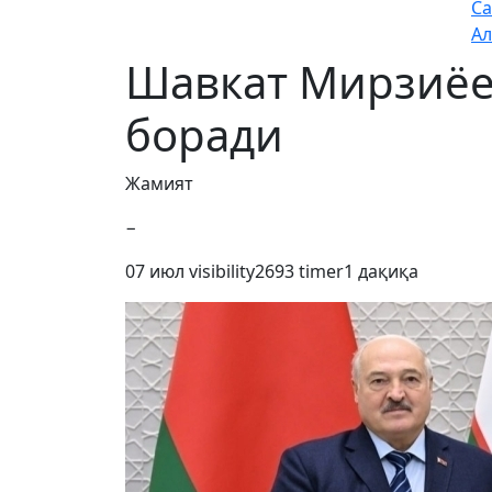
Са
Ал
Шавкат Мирзиёев
боради
Жамият
−
07 июл
visibility
2693
timer
1 дақиқа