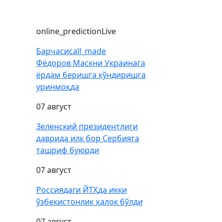
online_prediction
Live
Барчаси
call_made
Фёдоров Маскни Украинага
ёрдам беришга кўндиришга
уринмоқда
07 август
Зеленский президентлиги
даврида илк бор Сербияга
ташриф буюрди
07 август
Россиядаги ЙТҲда икки
ўзбекистонлик ҳалок бўлди
07 август