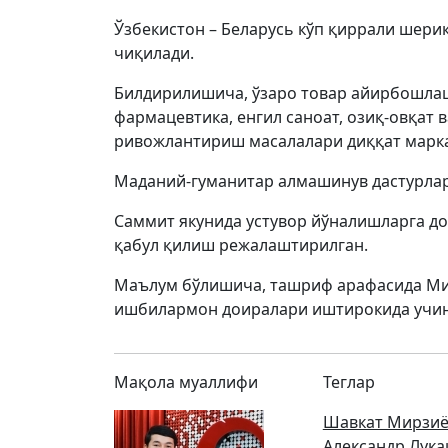
Ўзбекистон – Беларусь кўп қиррали шери
чиқилади.
Билдирилишича, ўзаро товар айирбошла
фармацевтика, енгил саноат, озиқ-овқат
ривожлантириш масалалари диққат марка
Маданий-гуманитар алмашинув дастурлар
Саммит якунида устувор йўналишларга д
қабул қилиш режалаштирилган.
Маълум бўлишича, ташриф арафасида Мин
ишбилармон доиралари иштирокида учинч
Мақола муаллифи
Теглар
Шавкат Мирзиё
Александр Лук