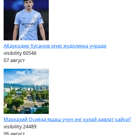
Абдуқодир Ҳусанов оғир жудоликка учради
visibility
60546
07 август
Марказий Осиёда яшаш учун энг қулай давлат қайси?
visibility
24489
06 август