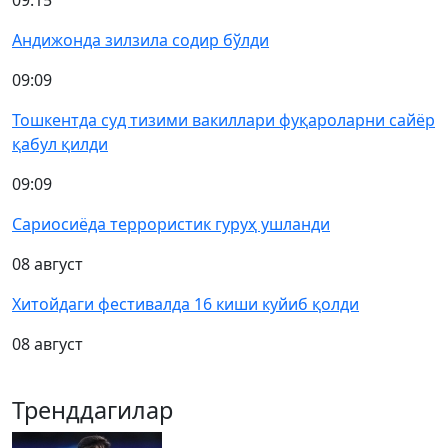
09:15
Андижонда зилзила содир бўлди
09:09
Тошкентда суд тизими вакиллари фуқароларни сайёр
қабул қилди
09:09
Сариосиёда террористик гуруҳ ушланди
08 август
Хитойдаги фестивалда 16 киши куйиб қолди
08 август
Тренддагилар