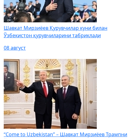
Шавкат Мирзиёев Қурувчилар куни билан
Ўзбекистон қурувчиларини табриклади
08 август
“Come to Uzbekistan” – Шавкат Мирзиёев Трампни