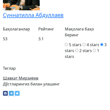
Суннатилла Абдуллаев
Баҳолаганлар
Рейтинг
Мақолага баҳо
беринг
53
3.1
5 stars
4 stars
3
stars
2 stars
1
stars
Теглар
Шавкат Мирзиёев
Дўстларингиз билан улашинг