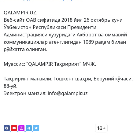
QALAMPIR.UZ.
Веб-сайт ОАВ сифатида 2018 йил 26 октябрь куни
Ўзбекистон Республикаси Президенти
Администрацияси ҳузуридаги Ахборот ва оммавий
коммуникациялар агентлигидан 1089 рақам билан
рўйхатга олинган.
Муассис: “QALAMPIR Таҳририят” МЧЖ.
Таҳририят манзили: Тошкент шаҳри, Беруний кўчаси,
88-уй.
Электрон манзил: info@qalampir.uz