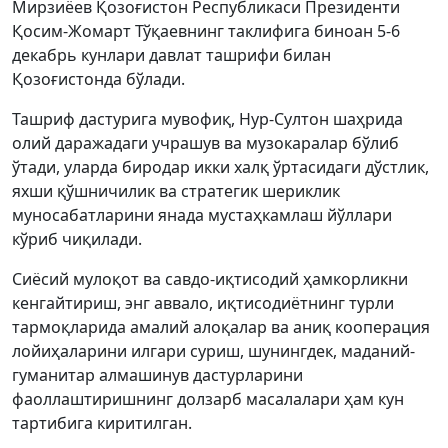
Мирзиёев Қозоғистон Республикаси Президенти
Қосим-Жомарт Тўқаевнинг таклифига биноан 5-6
декабрь кунлари давлат ташрифи билан
Қозоғистонда бўлади.
Ташриф дастурига мувофиқ, Нур-Султон шаҳрида
олий даражадаги учрашув ва музокаралар бўлиб
ўтади, уларда биродар икки халқ ўртасидаги дўстлик,
яхши қўшничилик ва стратегик шериклик
муносабатларини янада мустаҳкамлаш йўллари
кўриб чиқилади.
Сиёсий мулоқот ва савдо-иқтисодий ҳамкорликни
кенгайтириш, энг аввало, иқтисодиётнинг турли
тармоқларида амалий алоқалар ва аниқ кооперация
лойиҳаларини илгари суриш, шунингдек, маданий-
гуманитар алмашинув дастурларини
фаоллаштиришнинг долзарб масалалари ҳам кун
тартибига киритилган.