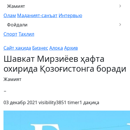
Жамият
Олам
Маданият-санъат
Интервью
Фойдали
Спорт
Таҳлил
Сайт хақида
Бизнес
Алоқа
Архив
Шавкат Мирзиёев ҳафта
охирида Қозоғистонга боради
Жамият
−
03 декабр 2021
visibility
3851
timer
1 дақиқа