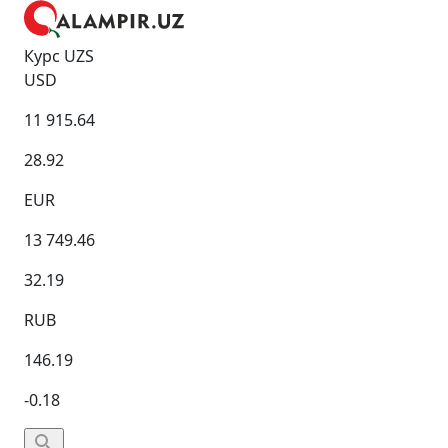
Курс UZS
USD
11 915.64
28.92
EUR
13 749.46
32.19
RUB
146.19
-0.18