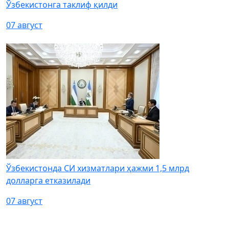
Ўзбекистонга таклиф қилди
07 август
Ўзбекистонда СИ хизматлари ҳажми 1,5 млрд
долларга етказилади
07 август