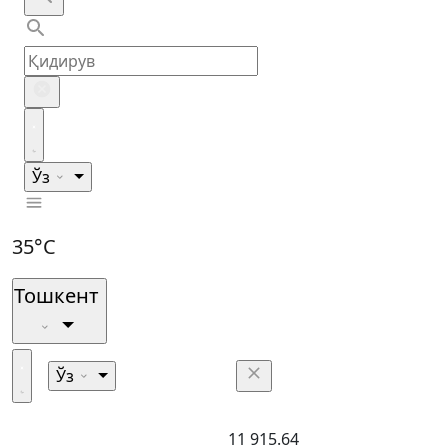
Ўз
35°C
Тошкент
Ўз
11 915.64