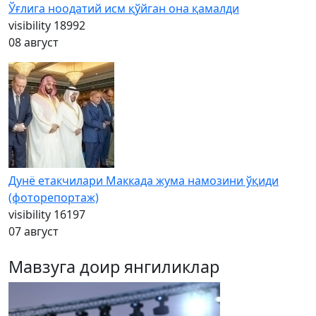
Ўғлига ноодатий исм қўйган она қамалди
visibility
18992
08 август
Дунё етакчилари Маккада жума намозини ўқиди
(фоторепортаж)
visibility
16197
07 август
Мавзуга доир янгиликлар