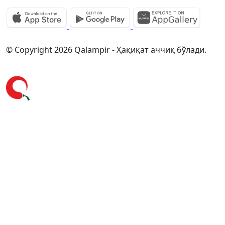
© Copyright 2026 Qalampir - Ҳақиқат аччиқ бўлади.