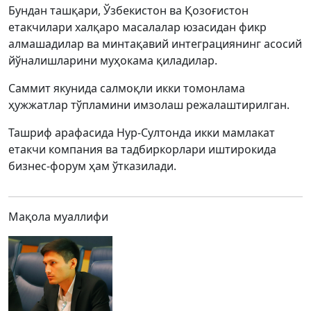
Бундан ташқари, Ўзбекистон ва Қозоғистон
етакчилари халқаро масалалар юзасидан фикр
алмашадилар ва минтақавий интеграциянинг асосий
йўналишларини муҳокама қиладилар.
Саммит якунида салмоқли икки томонлама
ҳужжатлар тўпламини имзолаш режалаштирилган.
Ташриф арафасида Нур-Султонда икки мамлакат
етакчи компания ва тадбиркорлари иштирокида
бизнес-форум ҳам ўтказилади.
Мақола муаллифи