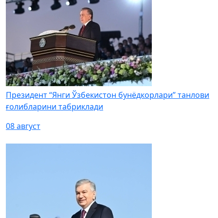
Президент “Янги Ўзбекистон бунёдкорлари” танлови
ғолибларини табриклади
08 август