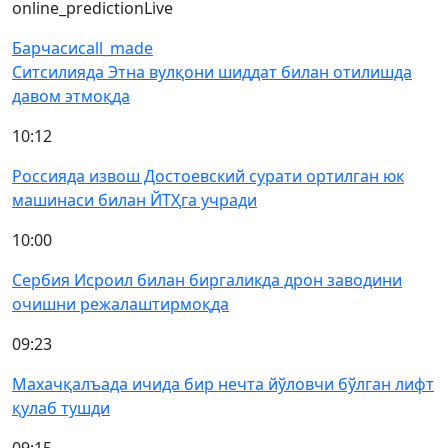
online_prediction
Live
Барчаси
call_made
Ситсилияда Этна вулқони шиддат билан отилишда
давом этмоқда
10:12
Россияда извош Достоевский сурати ортилган юк
машинаси билан ЙТҲга учради
10:00
Сербия Исроил билан биргаликда дрон заводини
очишни режалаштирмоқда
09:23
Махачқалъада ичида бир нечта йўловчи бўлган лифт
қулаб тушди