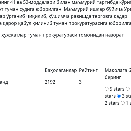
инг 41 ва 52-моддалари билан маъмурий тартибда кўри
т туман судига юборилган. Маъмурий ишлар бўйича Ур
ар ўрганиб чиқилиб, қўшимча равишда терговга қадар
а қарор қабул қилиниб туман прокуратурасига юборилг
н ҳужжатлар туман прокуратураси томонидан назорат
Баҳолаганлар
Рейтинг
Мақолага 
беринг
анд
2192
3
5 stars
stars
3 st
2 stars
1 