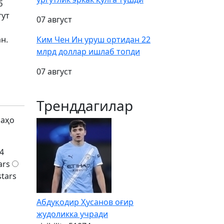
б
гут
07 август
ан.
Ким Чен Ин уруш ортидан 22
млрд доллар ишлаб топди
07 август
Тренддагилар
баҳо
4
ars
stars
Абдуқодир Ҳусанов оғир
жудоликка учради