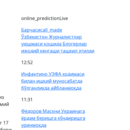
online_prediction
Live
Барчаси
call_made
Ўзбекистон Журналистлар
уюшмаси қошида Блогерлар
ижодий кенгаши ташкил этилди
12:52
Инфантино УЭФА ходимаси
билан ишқий муносабатда
бўлганликда айбланмоқда
из
11:31
смий
Фёдоров Маскни Украинага
ёрдам беришга кўндиришга
г 17
уринмоқда
 бери