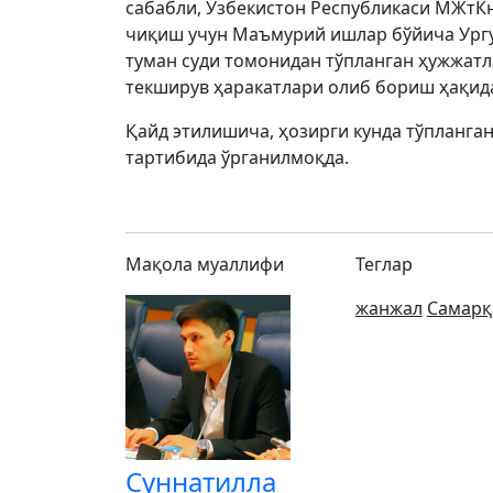
сабабли, Ўзбекистон Республикаси МЖтКн
чиқиш учун Маъмурий ишлар бўйича Ургу
туман суди томонидан тўпланган ҳужжатл
текширув ҳаракатлари олиб бориш ҳақид
Қайд этилишича, ҳозирги кунда тўпланга
тартибида ўрганилмоқда.
Мақола муаллифи
Теглар
жанжал
Самарқ
Суннатилла