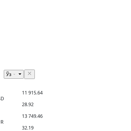
Ўз
11 915.64
SD
28.92
13 749.46
UR
32.19