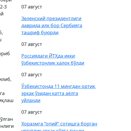
2-3
07 август
ий
Зеленский президентлиги
даврида илк бор Сербияга
б,
ташриф буюрди
ш
07 август
уриб
Россиядаги ЙТҲда икки
ўзбекистонлик ҳалок бўлди
07 август
илиб,
Ўзбекистонда 11 мингдан ортиқ
га
эркак ўзидан катта аёлга
ниқлаш
уйланди
07 август
бўлган
Хоразмга “опий” сотишга борган
анлиги
ургутлик эркак қўлга тушди