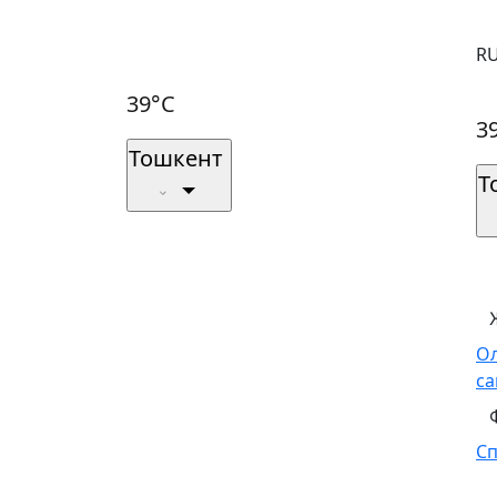
R
39°C
3
Тошкент
Т
О
са
С