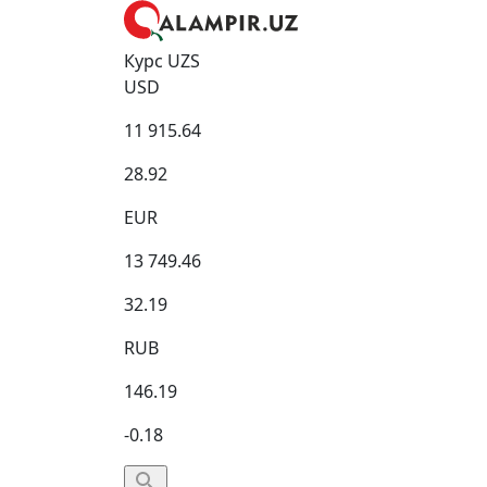
Курс UZS
USD
11 915.64
28.92
EUR
13 749.46
32.19
RUB
146.19
-0.18