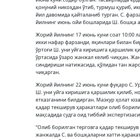
қонуний никоҳдан ўтиб, турмуш қуриб, и
йил давомида қайталаниб турган. С. фарз
йилнинг июнь ойи бошларида Ш. бошқа а
Жорий йилнинг 17 июнь куни соат 10:00 л
икки нафар фарзанди, яқинлари билан би
ўртоғи Ш. уни уйга киришига қаршилик қи
ўртасида ўзаро жанжал келиб чиққан. Жа
синдириши натижасида, қўлидан тан жаро
чиқарган.
Жорий йилнинг 22 июнь куни фуқаро С. У
Ш. уни уйга киришига қаршилик қилиб, но
етказганини билдирган. Мазкур ҳолат юз
қадар текширув ҳаракатлари олиб борили
мақсадида судга оид тиббий экспертизаси
“Олиб борилган терговга қадар текширув 
жанжалда С. ва бошқаларни хатти-ҳарак