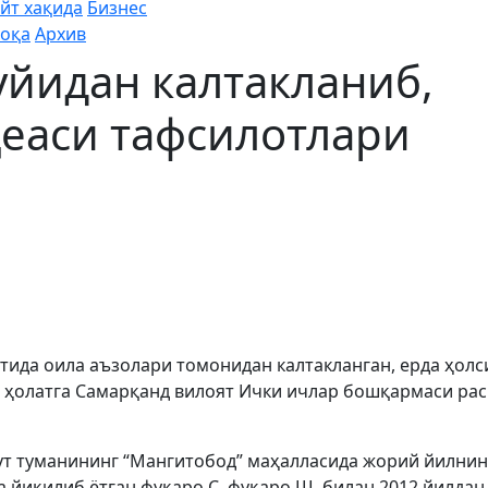
йт хақида
Бизнес
оқа
Архив
уйидан калтакланиб,
қеаси тафсилотлари
ида оила аъзолари томонидан калтакланган, ерда ҳолс
ур ҳолатга Самарқанд вилоят Ички ичлар бошқармаси ра
ут туманининг “Мангитобод” маҳалласида жорий йилнин
а йиқилиб ётган фуқаро С. фуқаро Ш. билан 2012 йилдан