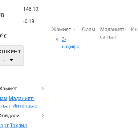
146.19
UB
-0.18
Жамият
Олам
Маданият-
Ин
9°C
санъат
3-
саҳифа
ошкент
Жамият
лам
Маданият-
нъат
Интервью
Фойдали
порт
Таҳлил