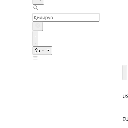
Ўз
U
E