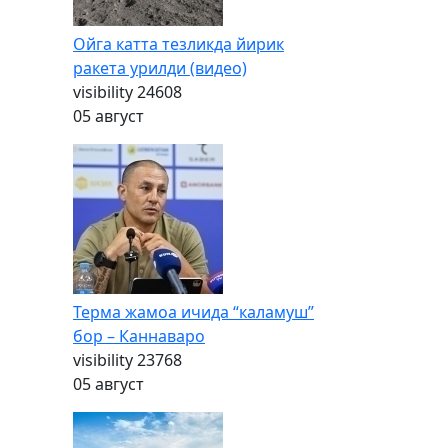
Ойга катта тезликда йирик
ракета урилди (видео)
visibility
24608
05 август
Терма жамоа ичида “каламуш”
бор – Каннаваро
visibility
23768
05 август