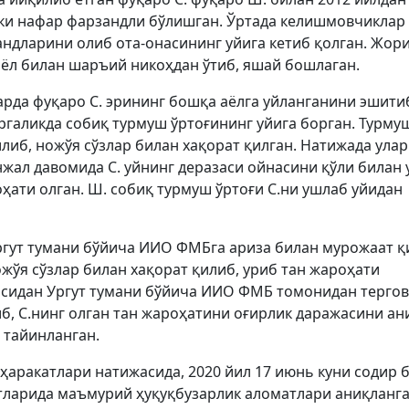
кки нафар фарзандли бўлишган. Ўртада келишмовчиклар 
андларини олиб ота-онасининг уйига кетиб қолган. Жор
ёл билан шаръий никоҳдан ўтиб, яшай бошлаган.
арда фуқаро С. эрининг бошқа аёлга уйланганини эшити
ргаликда собиқ турмуш ўртоғининг уйига борган. Турму
либ, ножўя сўзлар билан хақорат қилган. Натижада улар
нжал давомида С. уйнинг деразаси ойнасини қўли билан 
ҳати олган. Ш. собиқ турмуш ўртоғи С.ни ушлаб уйидан
ргут тумани бўйича ИИО ФМБга ариза билан мурожаат қ
жўя сўзлар билан хақорат қилиб, уриб тан жароҳати
асидан Ургут тумани бўйича ИИО ФМБ томонидан тергов
б, С.нинг олган тан жароҳатини оғирлик даражасини а
 тайинланган.
ҳаракатлари натижасида, 2020 йил 17 июнь куни содир 
атларида маъмурий ҳуқуқбузарлик аломатлари аниқланг