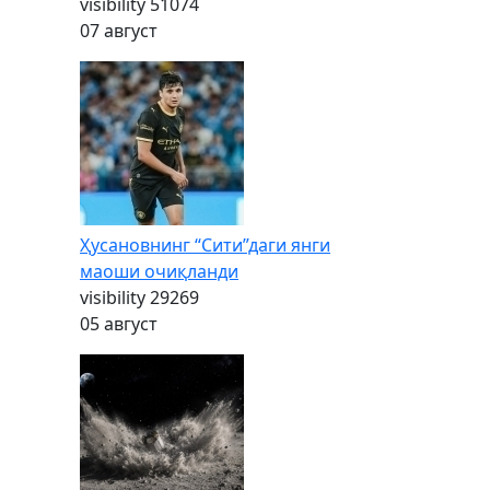
visibility
51074
07 август
Ҳусановнинг “Сити”даги янги
маоши очиқланди
visibility
29269
05 август