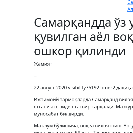
Са
Ал
Самарқандда ўз 
қувилган аёл во
ошкор қилинди
Жамият
−
22 август 2020
visibility
76192
timer
2 дақиқа
Ижтимоий тармоқларда Самарқанд вилоят
ётгани акс видео тасвир тарқалди. Мазк
муносабат билдирди.
Маълум бўлишича, воқеа вилоятнинг Ург
июнь куни содир бўлган. Тасвирларда ерд