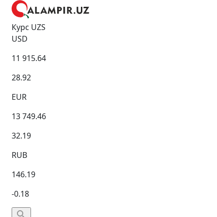
Курс UZS
USD
11 915.64
28.92
EUR
13 749.46
32.19
RUB
146.19
-0.18