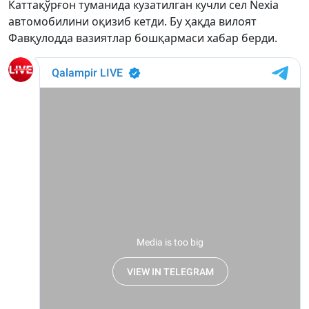
Каттақўрғон туманида кузатилган кучли сел Nexia
автомобилини оқизиб кетди. Бу ҳақда вилоят
Фавқулодда вазиятлар бошқармаси хабар берди.