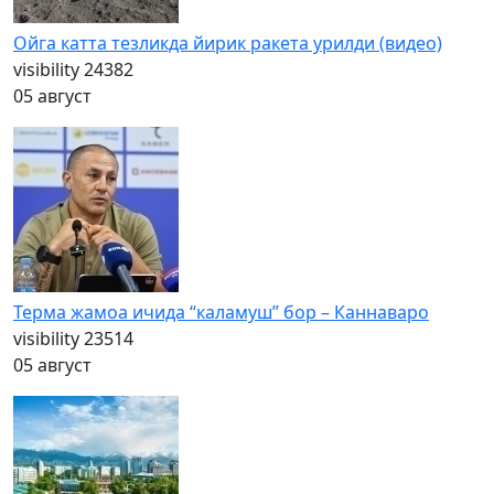
Ойга катта тезликда йирик ракета урилди (видео)
visibility
24382
05 август
Терма жамоа ичида “каламуш” бор – Каннаваро
visibility
23514
05 август