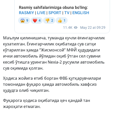
Маълум қилинишича, туманда кучли ёғингарчилик
кузатилган. Ёғингарчилик оқибатида сув сатҳи
кўтарилган ҳамда “Жисмонсой” МФЙ ҳудудидаги
ички автомобиль йўлидан оқиб ўтган сел сувини
кесиб ўтишга уринган Nexia-2 русумли автомобиль
сув оқимида қолган.
Ҳодиса жойига етиб борган ФВБ қутқарувчилари
томонидан фуқаро ҳамда автомобиль хавфсиз
ҳудудга олиб чиқилган.
Фуқарога ҳодиса оқибатида ҳеч қандай тан
жароҳати етмаган.