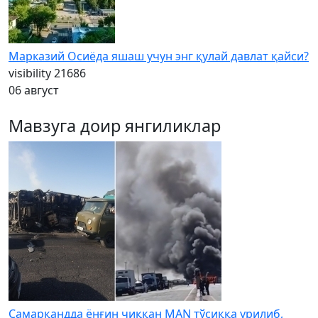
Марказий Осиёда яшаш учун энг қулай давлат қайси?
visibility
21686
06 август
Мавзуга доир янгиликлар
Самарқандда ёнғин чиққан MAN тўсиққа урилиб,