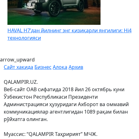
HAVAL H7’дан йилнинг энг қизиқарли янгилиги: Hi4
K
технологияси
arrow_upward
Сайт хақида
Бизнес
Алоқа
Архив
QALAMPIR.UZ.
Веб-сайт ОАВ сифатида 2018 йил 26 октябрь куни
Ўзбекистон Республикаси Президенти
Администрацияси ҳузуридаги Ахборот ва оммавий
коммуникациялар агентлигидан 1089 рақам билан
рўйхатга олинган.
Муассис: “QALAMPIR Таҳририят” МЧЖ.