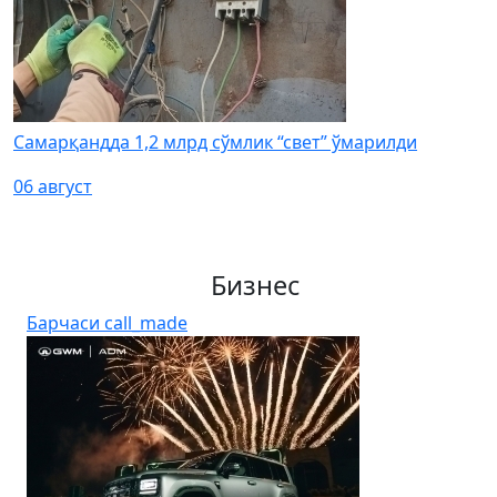
Самарқандда 1,2 млрд сўмлик “свет” ўмарилди
06 август
Бизнес
Барчаси
call_made