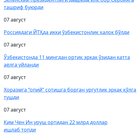
ташриф буюрди
07 август
Россиядаги ЙТҲда икки ўзбекистонлик ҳалок бўлди
07 август
Ўзбекистонда 11 мингдан ортиқ эркак ўзидан катта
аёлга уйланди
07 август
Хоразмга “опий” сотишга борган ургутлик эркак қўлга
тушди
07 август
Ким Чен Ин уруш ортидан 22 млрд доллар
ишлаб топди