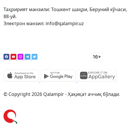
Таҳририят манзили: Тошкент шаҳри, Беруний кўчаси,
88-уй.
Электрон манзил: info@qalampir.uz
© Copyright 2026 Qalampir - Ҳақиқат аччиқ бўлади.