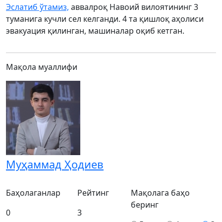
Эслатиб ўтамиз,
аввалроқ Навоий вилоятининг 3
туманига кучли сел келганди. 4 та қишлоқ аҳолиси
эвакуация қилинган, машиналар оқиб кетган.
Мақола муаллифи
Муҳаммад Ҳодиев
Баҳолаганлар
Рейтинг
Мақолага баҳо
беринг
0
3