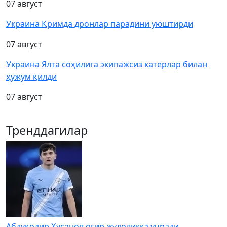
07 август
Украина Қримда дронлар парадини уюштирди
07 август
Украина Ялта соҳилига экипажсиз катерлар билан
ҳужум қилди
07 август
Тренддагилар
Абдуқодир Ҳусанов оғир жудоликка учради