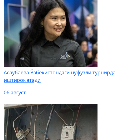
Асаубаева Ўзбекистондаги нуфузли турнирда
иштирок этади
06 август