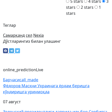
5 stars
4 stars
3
stars
2 stars
1
stars
Теглар
Самарқанд
сел
Nexia
Дўстларингиз билан улашинг
online_prediction
Live
Барчаси
call_made
Фёдоров Маскни Украинага ёрдам беришга
кўндиришга уринмоқда
07 август
Зеленский президентлиги даврида илк бор Сербияга