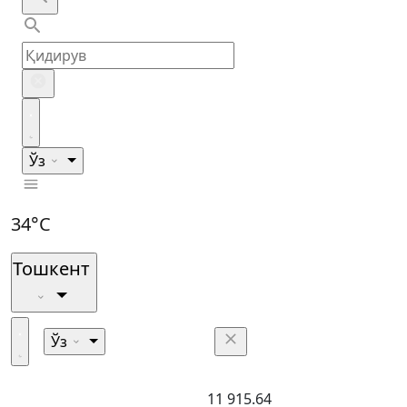
Ўз
34°C
Тошкент
Ўз
11 915.64