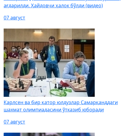
ағдарилди. Ҳайдовчи ҳалок бўлди (видео)
07 август
Карлсен ва бир қатор юлдузлар Самарқанддаги
шахмат олимпиадасини ўтказиб юборади
07 август