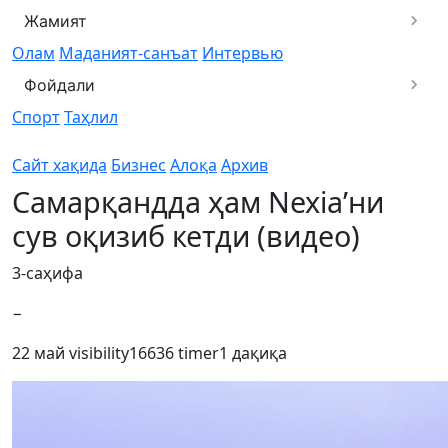
Жамият
Олам
Маданият-санъат
Интервью
Фойдали
Спорт
Таҳлил
Сайт хақида
Бизнес
Алоқа
Архив
Самарқандда ҳам Nexia’ни
сув оқизиб кетди (видео)
3-саҳифа
−
22 май
visibility
16636
timer
1 дақиқа