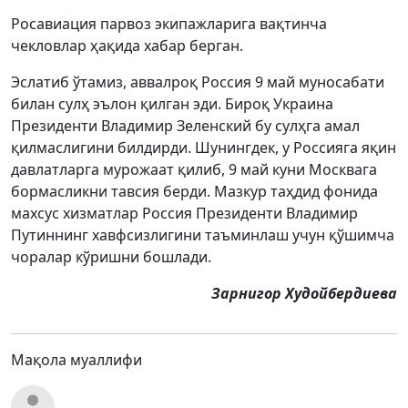
Росавиация парвоз экипажларига вақтинча
чекловлар ҳақида хабар берган.
Эслатиб ўтамиз, аввалроқ Россия 9 май муносабати
билан сулҳ эълон қилган эди. Бироқ Украина
Президенти Владимир Зеленский бу сулҳга амал
қилмаслигини билдирди. Шунингдек, у Россияга яқин
давлатларга мурожаат қилиб, 9 май куни Москвага
бормасликни тавсия берди. Мазкур таҳдид фонида
махсус хизматлар Россия Президенти Владимир
Путиннинг хавфсизлигини таъминлаш учун қўшимча
чоралар кўришни бошлади.
Зарнигор Худойбердиева
Мақола муаллифи