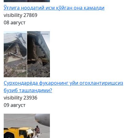
Ўғлига ноодатий исм қўйган она қамалди
visibility
27869
08 август
Сурхондарёда фуқаронинг уйи огоҳлантиришсиз
бузиб ташландими?
visibility
23936
09 август