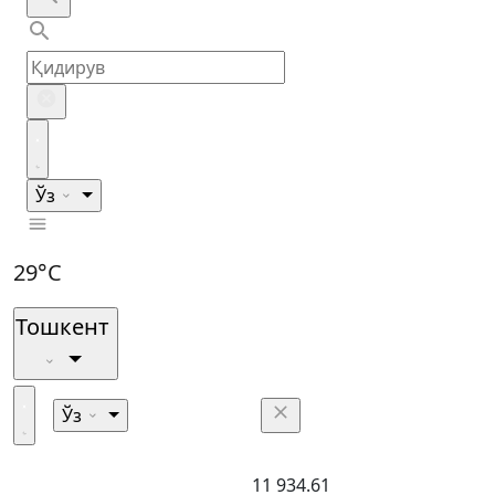
Ўз
29°C
Тошкент
Ўз
11 934.61