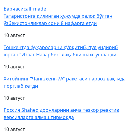
Барчаси
call_made
Татаристонга қилинган ҳужумда ҳалок бўлган
ўзбекистонликлар сони 8 нафарга етди
10 август
Тошкентда фуқароларни қўрқитиб, пул ундириб
юрган “Иззат Назарбек” лақабли шахс ушланди
10 август
Хитойнинг “Чангзҳенг-7А” ракетаси парвоз вақтида
портлаб кетди
10 август
Россия Shahed дронларини анча тезкор реактив
версияларга алмаштирмоқда
10 август