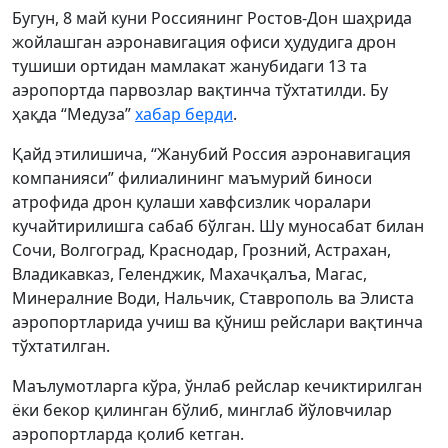
Бугун, 8 май куни Россиянинг Ростов-Дон шаҳрида
жойлашган аэронавигация офиси ҳудудига дрон
тушиши ортидан мамлакат жанубидаги 13 та
аэропортда парвозлар вақтинча тўхтатилди. Бу
ҳақда “Медуза”
хабар берди
.
Қайд этилишича, “Жанубий Россия аэронавигация
компанияси” филиалининг маъмурий биноси
атрофида дрон қулаши хавфсизлик чоралари
кучайтирилишга сабаб бўлган. Шу муносабат билан
Сочи, Волгоград, Краснодар, Грозний, Астрахан,
Владикавказ, Геленджик, Махачқалъа, Магас,
Минералние Води, Нальчик, Ставрополь ва Элиста
аэропортларида учиш ва қўниш рейслари вақтинча
тўхтатилган.
Маълумотларга кўра, ўнлаб рейслар кечиктирилган
ёки бекор қилинган бўлиб, минглаб йўловчилар
аэропортларда қолиб кетган.