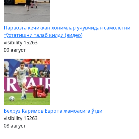
Парвозга кечиккан хонимлар учувчидан самолётни
тўхтатишни талаб қилди (видео)
visibility
15263
09 август
Беҳруз Каримов Европа жамоасига ўтди
visibility
15263
08 август