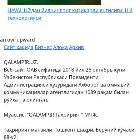
HAVAL H7’дан йилнинг энг қизиқарли янгилиги: Hi4
K
технологияси
arrow_upward
Сайт хақида
Бизнес
Алоқа
Архив
QALAMPIR.UZ.
Веб-сайт ОАВ сифатида 2018 йил 26 октябрь куни
Ўзбекистон Республикаси Президенти
Администрацияси ҳузуридаги Ахборот ва оммавий
коммуникациялар агентлигидан 1089 рақам билан
рўйхатга олинган.
Муассис: “QALAMPIR Таҳририят” МЧЖ.
Таҳририят манзили: Тошкент шаҳри, Беруний кўчаси,
88-уй.