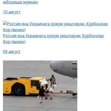
юбориши мумкин
10 август
Россия яна Украинага ҳужум уюштирди. Қурбонлар
бор (видео)
09 август