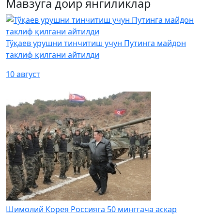
Мавзуга доир янгиликлар
Тўқаев урушни тинчитиш учун Путинга майдон
таклиф қилгани айтилди
10 август
Шимолий Корея Россияга 50 минггача аскар