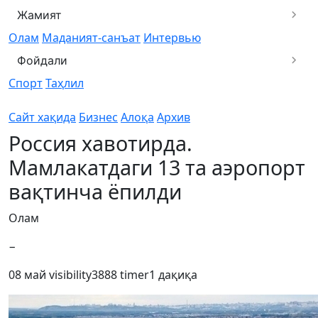
Жамият
Олам
Маданият-санъат
Интервью
Фойдали
Спорт
Таҳлил
Сайт хақида
Бизнес
Алоқа
Архив
Россия хавотирда.
Мамлакатдаги 13 та аэропорт
вақтинча ёпилди
Олам
−
08 май
visibility
3888
timer
1 дақиқа