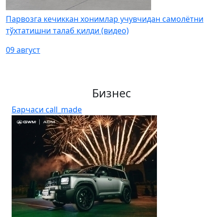
Парвозга кечиккан хонимлар учувчидан самолётни
тўхтатишни талаб қилди (видео)
09 август
Бизнес
Барчаси
call_made