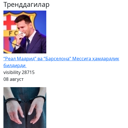
Тренддагилар
“Реал Мадрид” ва “Барселона” Мессига ҳамдардлик
билдирди
visibility
28715
08 август