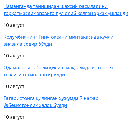
Наманганда танишидан шахсий расмларини
тарқатмаслик эвазига пул олиб келган эркак ушланди
10 август
Колумбиянинг Тинч океани минтақасида кучли
зилзила содир бўлди
10 август
Одамларни сабрли қилиш мақсадида интернет
тезлиги секинлаштирилди
10 август
Татаристонга қилинган ҳужумда 7 нафар
ўзбекистонлик ҳалок бўлди
10 август