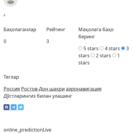
.
Баҳолаганлар
Рейтинг
Мақолага баҳо
беринг
0
3
5 stars
4 stars
3
stars
2 stars
1
stars
Теглар
Россия
Ростов-Дон шаҳри
аэронавигация
Дўстларингиз билан улашинг
online_prediction
Live