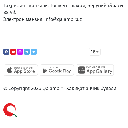
Таҳририят манзили: Тошкент шаҳри, Беруний кўчаси,
88-уй.
Электрон манзил: info@qalampir.uz
© Copyright 2026 Qalampir - Ҳақиқат аччиқ бўлади.