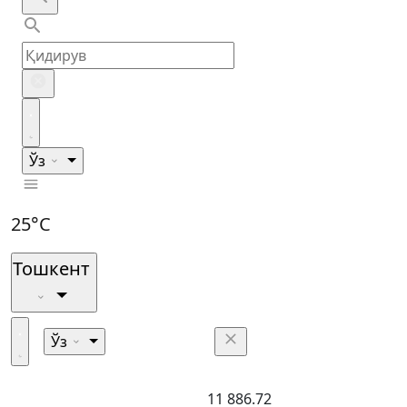
Ўз
25°C
Тошкент
Ўз
11 886.72