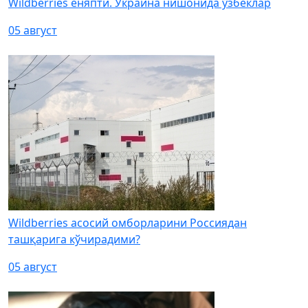
Wildberries ёняпти. Украина нишонида ўзбеклар
05 август
Wildberries асосий омборларини Россиядан
ташқарига кўчирадими?
05 август