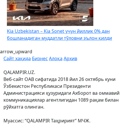
4
Kia Uzbekistan – Kia Sonet учун йиллик 0% дан
бошланадиган муддатли тўловни эълон қилди
arrow_upward
Сайт хақида
Бизнес
Алоқа
Архив
QALAMPIR.UZ.
Веб-сайт ОАВ сифатида 2018 йил 26 октябрь куни
Ўзбекистон Республикаси Президенти
Администрацияси ҳузуридаги Ахборот ва оммавий
коммуникациялар агентлигидан 1089 рақам билан
рўйхатга олинган.
Муассис: “QALAMPIR Таҳририят” МЧЖ.