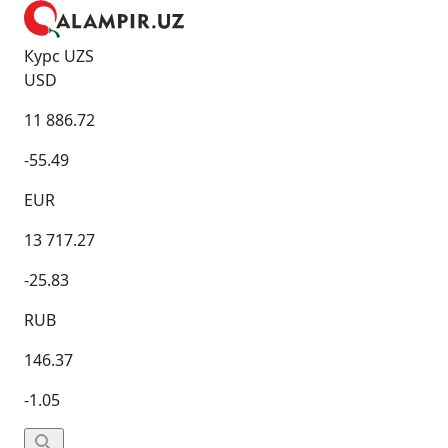
Курс UZS
USD
11 886.72
-55.49
EUR
13 717.27
-25.83
RUB
146.37
-1.05