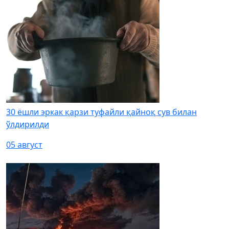
30 ёшли эркак қарзи туфайли қайноқ сув билан
ўлдирилди
05 август