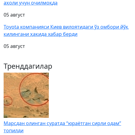
аҳоли учун очилмоқда
05 август
Toyota компанияси Киев вилоятидаги ўз омбори йўқ
қилингани ҳақида хабар берди
05 август
Тренддагилар
Марсдан олинган суратда “юраётган сирли одам”
топилди