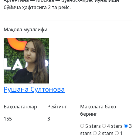
Аргентина — Москва — Буэнос-Айрес йўналиши
бўйича ҳафтасига 2 та рейс.
Мақола муаллифи
Рушана Султонова
Баҳолаганлар
Рейтинг
Мақолага баҳо
беринг
155
3
5 stars
4 stars
3
stars
2 stars
1