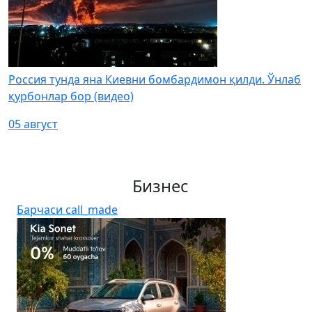
Россия тунда яна Киевни бомбардимон қилди. Ўнлаб
қурбонлар бор (видео)
05 август
Бизнес
Барчаси
call_made