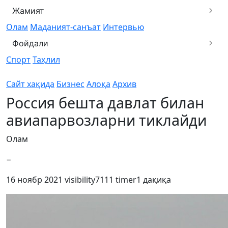
Жамият
Олам
Маданият-санъат
Интервью
Фойдали
Спорт
Таҳлил
Сайт хақида
Бизнес
Алоқа
Архив
Россия бешта давлат билан
авиапарвозларни тиклайди
Олам
−
16 ноябр 2021
visibility
7111
timer
1 дақиқа