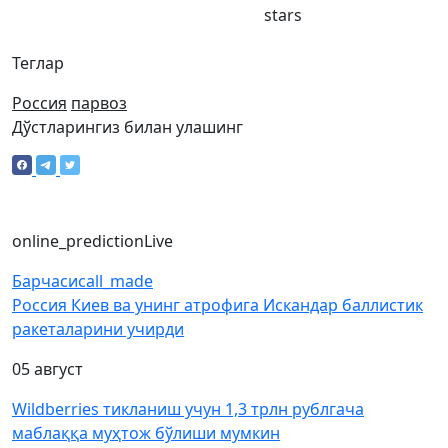
stars
Теглар
Россия
парвоз
Дўстларингиз билан улашинг
online_prediction
Live
Барчаси
call_made
Россия Киев ва унинг атрофига Искандар баллистик
ракеталарини учирди
05 август
Wildberries тикланиш учун 1,3 трлн рублгача
маблаққа муҳтож бўлиши мумкин