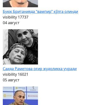
Буюк Британияда “вампир” қўлга олинди
visibility
17737
04 август
Саида Раметова оғир жудоликка учради
visibility
16021
05 август