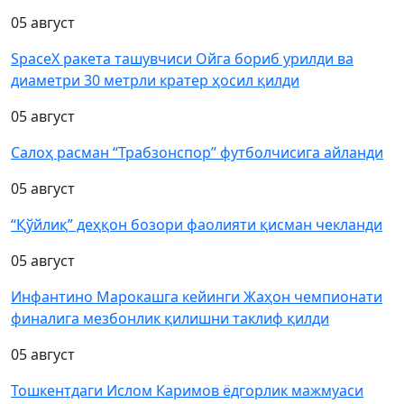
05 август
SpaceX ракета ташувчиси Ойга бориб урилди ва
диаметри 30 метрли кратер ҳосил қилди
05 август
Салоҳ расман “Трабзонспор” футболчисига айланди
05 август
“Қўйлиқ” деҳқон бозори фаолияти қисман чекланди
05 август
Инфантино Марокашга кейинги Жаҳон чемпионати
финалига мезбонлик қилишни таклиф қилди
05 август
Тошкентдаги Ислом Каримов ёдгорлик мажмуаси