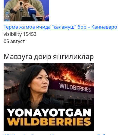
Терма жамоа ичида “каламуш” бор – Каннаваро
visibility
15453
05 август
Мавзуга доир янгиликлар