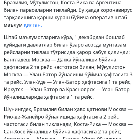
Бразилия, Мўғулистон, Коста-Рика ва Аргентина
билан парвозларни тиклайди. Бу ҳақда коронавирус
тарқалишига қарши кураш бўйича оператив штаб
маълум
қилган.
Штаб маълумотларига кўра, 1 декабрдан бошлаб
қуйидаги давлатлар билан ўзаро асосда мунтазам
рейсларни тиклаш тўғрисида қарор қабул қилинди:
Бангладеш Москва — Дакка йўналиши бўйича
ҳафтасига 2 та рейс частотаси билан; Мўғулистон
Москва — Улан-Батор йўналиши бўйича ҳафтасига 3
та рейс, Улан-Уде — Улан-Батор ҳафтасига 1 та рейс,
Иркутск — Улан-Батор ва Красноярск — Улан-Батор
йўналишларида ҳафтасига 1 та рейс.
Шунингдек, Бразилия билан ҳаво қатнови Москва —
Рио-де-Жанейро йўналишида ҳафтасига 2 рейс
частотаси билан тикланади; Коста-Рика — Москва —
Сан-Хосе йўналиши бўйича ҳафтасига 2 та рейс;