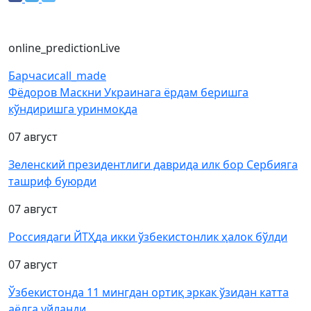
online_prediction
Live
Барчаси
call_made
Фёдоров Маскни Украинага ёрдам беришга
кўндиришга уринмоқда
07 август
Зеленский президентлиги даврида илк бор Сербияга
ташриф буюрди
07 август
Россиядаги ЙТҲда икки ўзбекистонлик ҳалок бўлди
07 август
Ўзбекистонда 11 мингдан ортиқ эркак ўзидан катта
аёлга уйланди