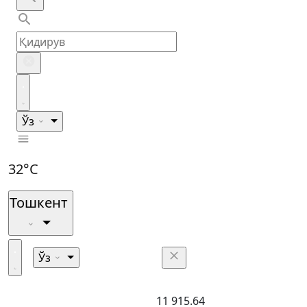
Ўз
32°C
Тошкент
Ўз
11 915.64