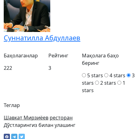
Суннатилла Абдуллаев
Баҳолаганлар
Рейтинг
Мақолага баҳо
беринг
222
3
5 stars
4 stars
3
stars
2 stars
1
stars
Теглар
Шавкат Мирзиёев
ресторан
Дўстларингиз билан улашинг