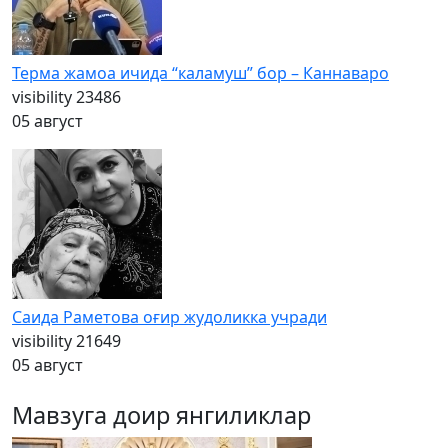
Терма жамоа ичида “каламуш” бор – Каннаваро
visibility
23486
05 август
Саида Раметова оғир жудоликка учради
visibility
21649
05 август
Мавзуга доир янгиликлар