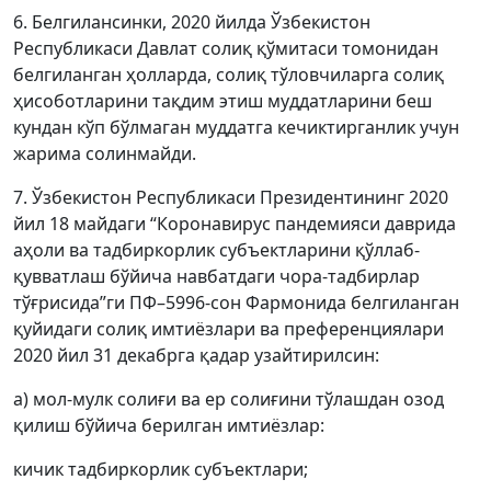
6. Белгилансинки, 2020 йилда Ўзбекистон
Республикаси Давлат солиқ қўмитаси томонидан
белгиланган ҳолларда, солиқ тўловчиларга солиқ
ҳисоботларини тақдим этиш муддатларини беш
кундан кўп бўлмаган муддатга кечиктирганлик учун
жарима солинмайди.
7. Ўзбекистон Республикаси Президентининг 2020
йил 18 майдаги “Коронавирус пандемияси даврида
аҳоли ва тадбиркорлик субъектларини қўллаб-
қувватлаш бўйича навбатдаги чора-тадбирлар
тўғрисида”ги ПФ–5996-сон Фармонида белгиланган
қуйидаги солиқ имтиёзлари ва преференциялари
2020 йил 31 декабрга қадар узайтирилсин:
а) мол-мулк солиғи ва ер солиғини тўлашдан озод
қилиш бўйича берилган имтиёзлар:
кичик тадбиркорлик субъектлари;