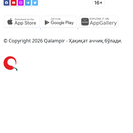
© Copyright 2026 Qalampir - Ҳақиқат аччиқ бўлади.