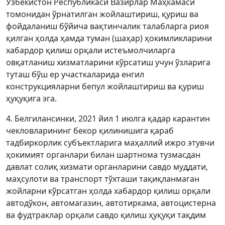
Ўзбекистон Республикаси Вазирлар Маҳкамаси
томонидан ўрнатилган жойлаштириш, қуриш ва
фойдаланиш бўйича вақтинчалик талабларга риоя
қилган ҳолда ҳамда туман (шаҳар) ҳокимликларини
хабардор қилиш орқали истеъмолчиларга
овқатланиш хизматларини кўрсатиш учун ўзларига
туташ бўш ер участкаларида енгил
конструкцияларни бепул жойлаштириш ва қуриш
ҳуқуқига эга.
4. Белгилансинки, 2021 йил 1 июлга қадар карантин
чекловларининг бекор қилинишига қараб
тадбиркорлик субъектларига маҳаллий ижро этувчи
ҳокимият органлари билан шартнома тузмасдан
давлат солиқ хизмати органларини савдо муддати,
маҳсулоти ва транспорт тўхташи тақиқланмаган
жойларни кўрсатган ҳолда хабардор қилиш орқали
автодўкон, автомагазин, автотиркама, автоцистерна
ва фудтраклар орқали савдо қилиш ҳуқуқи тақдим