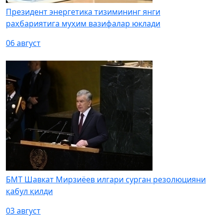
Президент энергетика тизимининг янги
раҳбариятига муҳим вазифалар юклади
06 август
БМТ Шавкат Мирзиёев илгари сурган резолюцияни
қабул қилди
03 август