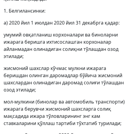
1. Белгилансинки:
а) 2020 йил 1 июлдан 2020 йил 31 декабрга қадар:
умумий овқатланиш корхоналари ва биноларни
ижарага беришга ихтисослашган корхоналар
айланмадан олинадиган солиқни тўлашдан озод
этилади;
жисмоний шахслар кўчмас мулкни ижарага
беришдан олинган даромадлар бўйича жисмоний
шахслардан олинадиган даромад солиғи тўлашдан
озод этилади;
мол-мулкини (бинолар ва автомобиль транспорти)
ижарага берувчи жисмоний шахсларга солиқ
мақсадида ижара тўловларининг энг кам
ставкаларини қўллаш тартиби тўхтатиб турилади;