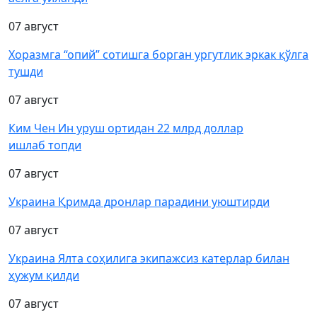
07 август
Хоразмга “опий” сотишга борган ургутлик эркак қўлга
тушди
07 август
Ким Чен Ин уруш ортидан 22 млрд доллар
ишлаб топди
07 август
Украина Қримда дронлар парадини уюштирди
07 август
Украина Ялта соҳилига экипажсиз катерлар билан
ҳужум қилди
07 август