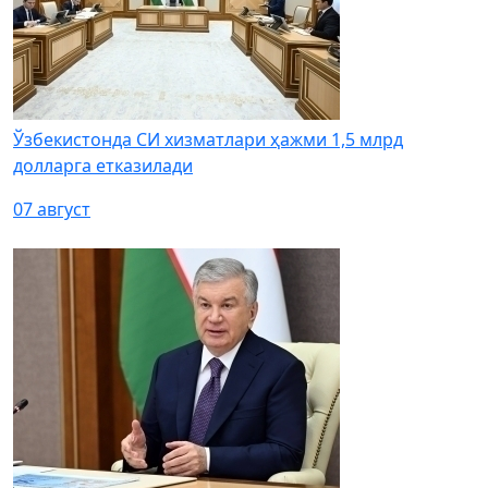
Ўзбекистонда СИ хизматлари ҳажми 1,5 млрд
долларга етказилади
07 август