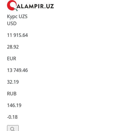
Курс UZS
USD
11 915.64
28.92
EUR
13 749.46
32.19
RUB
146.19
-0.18