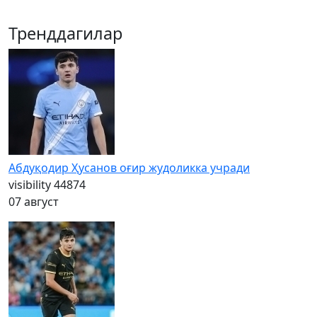
Тренддагилар
Абдуқодир Ҳусанов оғир жудоликка учради
visibility
44874
07 август