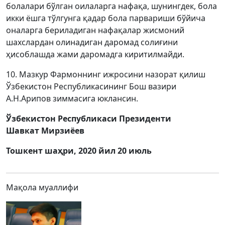
болалари бўлган оилаларга нафақа, шунингдек, бола
икки ёшга тўлгунга қадар бола парвариши бўйича
оналарга бериладиган нафақалар жисмоний
шахслардан олинадиган даромад солиғини
ҳисоблашда жами даромадга киритилмайди.
10. Мазкур Фармоннинг ижросини назорат қилиш
Ўзбекистон Республикасининг Бош вазири
А.Н.Арипов зиммасига юклансин.
Ўзбекистон Республикаси Президенти
Шавкат Мирзиёев
Тошкент шаҳри, 2020 йил 20 июль
Мақола муаллифи