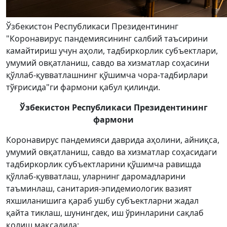
Ўзбекистон Республикаси Президентининг
"Коронавирус пандемиясининг салбий таъсирини
камайтириш учун аҳоли, тадбиркорлик субъектлари,
умумий овқатланиш, савдо ва хизматлар соҳасини
қўллаб-қувватлашнинг қўшимча чора-тадбирлари
тўғрисида"ги фармони қабул қилинди.
Ўзбекистон Республикаси Президентининг
фармони
Коронавирус пандемияси даврида аҳолини, айниқса,
умумий овқатланиш, савдо ва хизматлар соҳасидаги
тадбиркорлик субъектларини қўшимча равишда
қўллаб-қувватлаш, уларнинг даромадларини
таъминлаш, санитария-эпидемиологик вазият
яхшиланишига қараб ушбу субъектларни жадал
қайта тиклаш, шунингдек, иш ўринларини сақлаб
қолиш мақсадида: