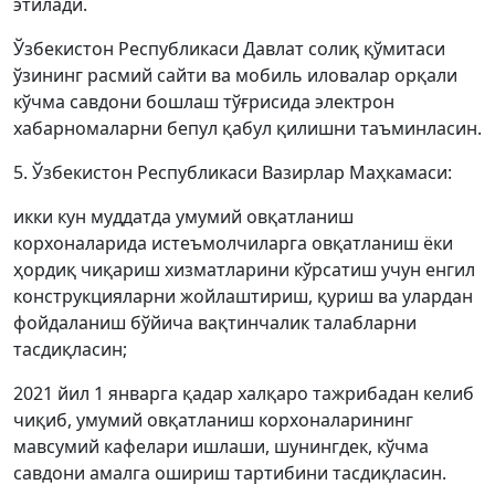
этилади.
Ўзбекистон Республикаси Давлат солиқ қўмитаси
ўзининг расмий сайти ва мобиль иловалар орқали
кўчма савдони бошлаш тўғрисида электрон
хабарномаларни бепул қабул қилишни таъминласин.
5. Ўзбекистон Республикаси Вазирлар Маҳкамаси:
икки кун муддатда умумий овқатланиш
корхоналарида истеъмолчиларга овқатланиш ёки
ҳордиқ чиқариш хизматларини кўрсатиш учун енгил
конструкцияларни жойлаштириш, қуриш ва улардан
фойдаланиш бўйича вақтинчалик талабларни
тасдиқласин;
2021 йил 1 январга қадар халқаро тажрибадан келиб
чиқиб, умумий овқатланиш корхоналарининг
мавсумий кафелари ишлаши, шунингдек, кўчма
савдони амалга ошириш тартибини тасдиқласин.