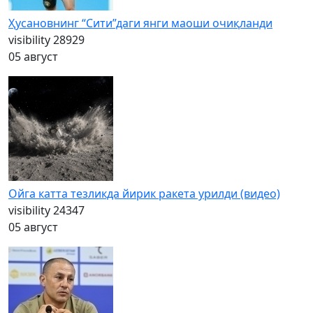
Ҳусановнинг “Сити”даги янги маоши очиқланди
visibility
28929
05 август
Ойга катта тезликда йирик ракета урилди (видео)
visibility
24347
05 август