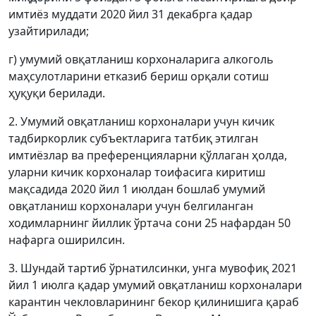
имтиёз муддати 2020 йил 31 декабрга қадар
узайтирилади;
г) умумий овқатланиш корхоналарига алкоголь
маҳсулотларини етказиб бериш орқали сотиш
ҳуқуқи берилади.
2. Умумий овқатланиш корхоналари учун кичик
тадбиркорлик субъектларига татбиқ этилган
имтиёзлар ва преференцияларни қўллаган ҳолда,
уларни кичик корхоналар тоифасига киритиш
мақсадида 2020 йил 1 июлдан бошлаб умумий
овқатланиш корхоналари учун белгиланган
ходимларнинг йиллик ўртача сони 25 нафардан 50
нафарга оширилсин.
3. Шундай тартиб ўрнатилсинки, унга мувофиқ 2021
йил 1 июлга қадар умумий овқатланиш корхоналари
карантин чекловларининг бекор қилинишига қараб