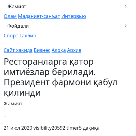
Жамият
Олам
Маданият-санъат
Интервью
Фойдали
Спорт
Таҳлил
Сайт хақида
Бизнес
Алоқа
Архив
Ресторанларга қатор
имтиёзлар берилади.
Президент фармони қабул
қилинди
Жамият
−
21 июл 2020
visibility
20592
timer
5 дақиқа