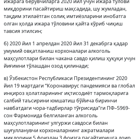
ижарага берувчиларга 2020 йил учун ижара тўлови
миқдорини пасайтириш мақсадида, шу жумладан,
тақдим этилаётган солиқ имтиёзларини инобатга
олган ҳолда ижара тўловини қайта кўриб чиқиш
тавсия этилсин;
б) 2020 йил 1 апрелдан 2020 йил 31 декабрга қадар
умумий овқатланиш корхоналари алкоголь
маҳсулотлари билан чакана савдо қилиш ҳуқуқи учун
йиғимни тўлашдан озод қилинади;
в) Ўзбекистон Республикаси Президентининг 2020
йил 19 мартдаги “Коронавирус пандемияси ва глобал
инқироз ҳолатларининг иқтисодиёт тармоқларига
салбий таъсирини юмшатиш бўйича биринчи
навбатдаги чора-тадбирлар тўғрисида”ги ПФ–5969-
сон Фармонида белгиланган алкоголь
маҳсулотларининг улгуржи савдоси билан
шуғулланувчи корхоналарнинг ажратмалари
миқдорини 5 фоиздан 3 фоизга пасайтиришга доир