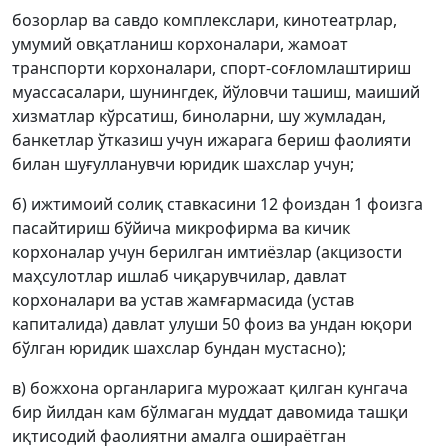
бозорлар ва савдо комплекслари, кинотеатрлар,
умумий овқатланиш корхоналари, жамоат
транспорти корхоналари, спорт-соғломлаштириш
муассасалари, шунингдек, йўловчи ташиш, маиший
хизматлар кўрсатиш, биноларни, шу жумладан,
банкетлар ўтказиш учун ижарага бериш фаолияти
билан шуғулланувчи юридик шахслар учун;
б) ижтимоий солиқ ставкасини 12 фоиздан 1 фоизга
пасайтириш бўйича микрофирма ва кичик
корхоналар учун берилган имтиёзлар (акцизости
маҳсулотлар ишлаб чиқарувчилар, давлат
корхоналари ва устав жамғармасида (устав
капиталида) давлат улуши 50 фоиз ва ундан юқори
бўлган юридик шахслар бундан мустасно);
в) божхона органларига мурожаат қилган кунгача
бир йилдан кам бўлмаган муддат давомида ташқи
иқтисодий фаолиятни амалга ошираётган