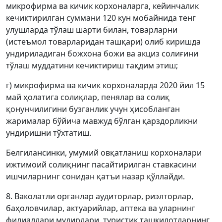
микрофирма ва кичик корхоналарга, кейинчалик
кечиктирилган суммани 120 кун мобайнида тенг
улушларда тўлаш шарти билан, товарларни
(истеъмол товарларидан ташқари) олиб киришда
ундириладиган божхона божи ва акциз солиғини
тўлаш муддатини кечиктириш тақдим этиш;
г) микрофирма ва кичик корхоналарда 2020 йил 15
май ҳолатига солиқлар, пенялар ва солиқ
қонунчилигини бузганлик учун ҳисобланган
жарималар бўйича мавжуд бўлган қарздорликни
ундиришни тўхтатиш.
Белгилансинки, умумий овқатланиш корхоналари
ижтимоий солиқнинг пасайтирилган ставкасини
ишчиларнинг сонидан қатъи назар қўллайди.
8. Ваколатли органлар аудиторлар, риэлторлар,
баҳоловчилар, актуарийлар, аптека ва уларнинг
филиаллари мудирлари, туристик ташкилотларнинг