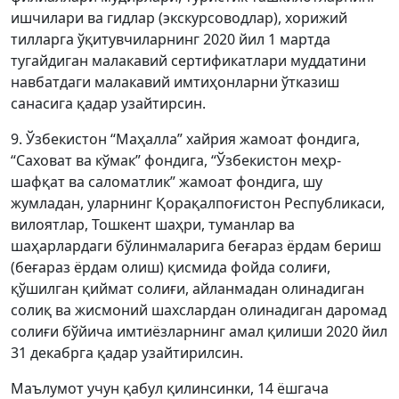
ишчилари ва гидлар (экскурсоводлар), хорижий
тилларга ўқитувчиларнинг 2020 йил 1 мартда
тугайдиган малакавий сертификатлари муддатини
навбатдаги малакавий имтиҳонларни ўтказиш
санасига қадар узайтирсин.
9. Ўзбекистон “Маҳалла” хайрия жамоат фондига,
“Саховат ва кўмак” фондига, “Ўзбекистон меҳр-
шафқат ва саломатлик” жамоат фондига, шу
жумладан, уларнинг Қорақалпоғистон Республикаси,
вилоятлар, Тошкент шаҳри, туманлар ва
шаҳарлардаги бўлинмаларига беғараз ёрдам бериш
(беғараз ёрдам олиш) қисмида фойда солиғи,
қўшилган қиймат солиғи, айланмадан олинадиган
солиқ ва жисмоний шахслардан олинадиган даромад
солиғи бўйича имтиёзларнинг амал қилиши 2020 йил
31 декабрга қадар узайтирилсин.
Маълумот учун қабул қилинсинки, 14 ёшгача