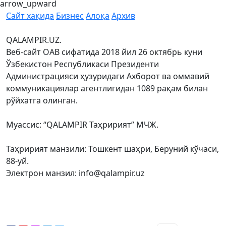
arrow_upward
Сайт хақида
Бизнес
Алоқа
Архив
QALAMPIR.UZ.
Веб-сайт ОАВ сифатида 2018 йил 26 октябрь куни
Ўзбекистон Республикаси Президенти
Администрацияси ҳузуридаги Ахборот ва оммавий
коммуникациялар агентлигидан 1089 рақам билан
рўйхатга олинган.
Муассис: “QALAMPIR Таҳририят” МЧЖ.
Таҳририят манзили: Тошкент шаҳри, Беруний кўчаси,
88-уй.
Электрон манзил: info@qalampir.uz