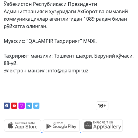
Ўзбекистон Республикаси Президенти
Администрацияси ҳузуридаги Ахборот ва оммавий
коммуникациялар агентлигидан 1089 рақам билан
рўйхатга олинган.
Муассис: “QALAMPIR Таҳририят” МЧЖ.
Таҳририят манзили: Тошкент шаҳри, Беруний кўчаси,
88-уй.
Электрон манзил: info@qalampir.uz