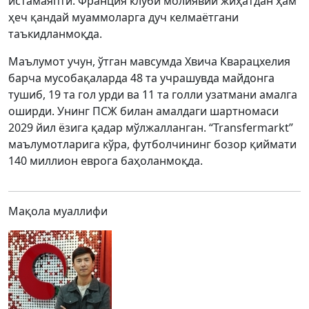
истамаяпти. Франция клуби молиявий жиҳатдан ҳам
ҳеч қандай муаммоларга дуч келмаётгани
таъкидланмоқда.
Маълумот учун, ўтган мавсумда Хвича Кварацхелия
барча мусобақаларда 48 та учрашувда майдонга
тушиб, 19 та гол урди ва 11 та голли узатмани амалга
оширди. Унинг ПСЖ билан амалдаги шартномаси
2029 йил ёзига қадар мўлжалланган. “Transfermarkt”
маълумотларига кўра, футболчининг бозор қиймати
140 миллион еврога баҳоланмоқда.
Мақола муаллифи