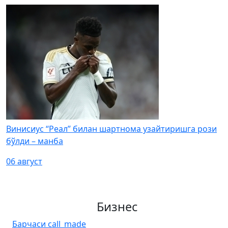
Винисиус “Реал” билан шартнома узайтиришга рози
бўлди – манба
06 август
Бизнес
Барчаси
call_made