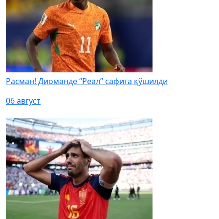
Расман! Диоманде “Реал” сафига қўшилди
06 август