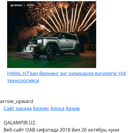
HAVAL H7’дан йилнинг энг қизиқарли янгилиги: Hi4
K
технологияси
arrow_upward
Сайт хақида
Бизнес
Алоқа
Архив
QALAMPIR.UZ.
Веб-сайт ОАВ сифатида 2018 йил 26 октябрь куни