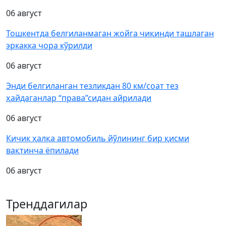
06 август
Тошкентда белгиланмаган жойга чиқинди ташлаган
эркакка чора кўрилди
06 август
Энди белгиланган тезликдан 80 км/соат тез
ҳайдаганлар “права”сидан айрилади
06 август
Кичик ҳалқа автомобиль йўлининг бир қисми
вақтинча ёпилади
06 август
Тренддагилар