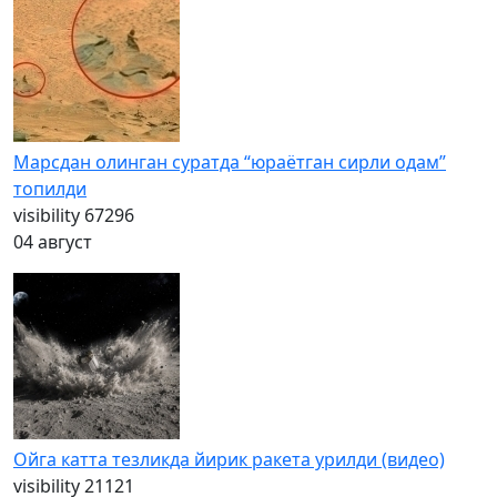
Марсдан олинган суратда “юраётган сирли одам”
топилди
visibility
67296
04 август
Ойга катта тезликда йирик ракета урилди (видео)
visibility
21121