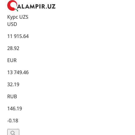
Курс UZS
USD
11 915.64
28.92
EUR
13 749.46
32.19
RUB
146.19
-0.18