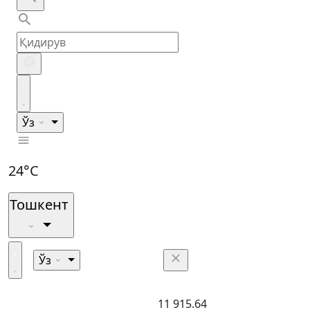
Ўз
24°C
Тошкент
Ўз
11 915.64