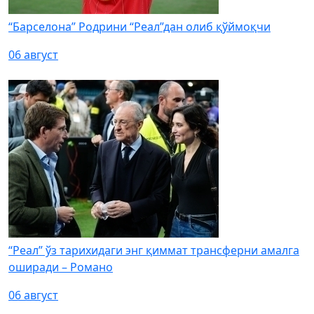
“Барселона” Родрини “Реал”дан олиб қўймоқчи
06 август
“Реал” ўз тарихидаги энг қиммат трансферни амалга
оширади – Романо
06 август