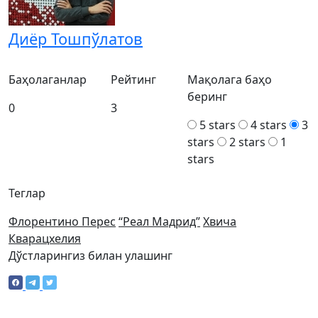
Диёр Тошпўлатов
Баҳолаганлар
Рейтинг
Мақолага баҳо
беринг
0
3
5 stars
4 stars
3
stars
2 stars
1
stars
Теглар
Флорентино Перес
“Реал Мадрид”
Хвича
Кварацхелия
Дўстларингиз билан улашинг