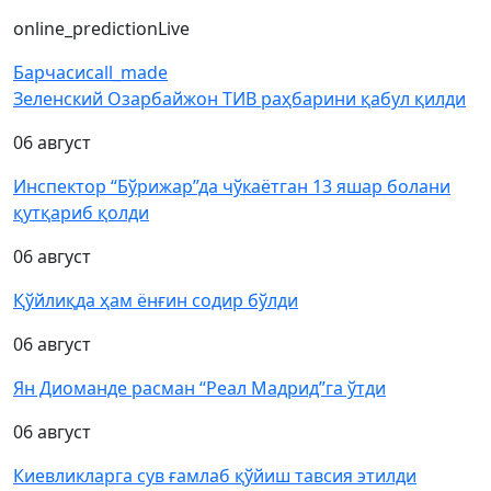
online_prediction
Live
Барчаси
call_made
Зеленский Озарбайжон ТИВ раҳбарини қабул қилди
06 август
Инспектор “Бўрижар”да чўкаётган 13 яшар болани
қутқариб қолди
06 август
Қўйлиқда ҳам ёнғин содир бўлди
06 август
Ян Диоманде расман “Реал Мадрид”га ўтди
06 август
Киевликларга сув ғамлаб қўйиш тавсия этилди