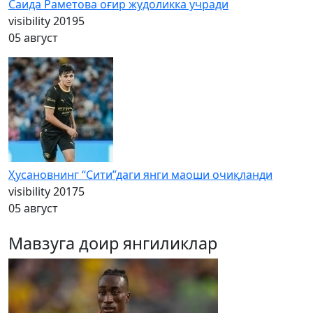
Саида Раметова оғир жудоликка учради
visibility
20195
05 август
Ҳусановнинг “Сити”даги янги маоши очиқланди
visibility
20175
05 август
Мавзуга доир янгиликлар