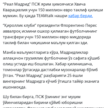
“Реал Мадрид” ПСЖ ярим ҳимоячиси Хвича
Кварацхелия учун 150 миллион евро таклиф қилиши
мумкин. Бу ҳақда TEAMtalk нашри
хабар берди.
“Қироллик клуби” президенти Флорентино Перес
аввалроқ исмини ошкор қилмаган футболчининг
трансфери учун 150 миллион евро миқдорида
таклиф билан чиқишини маълум қилган эди.
Манба маълумотларига кўра, Мадридликлар
аллақачон грузиялик футболчини ўз сафига қўшиб
олиш устида иш бошлаган. Хабар қилинишича,
томонлар ўртасида дастлабки музокаралар бўлиб
ўтган. “Реал Мадрид” раҳбарияти 25 ёшли
вингернинг Мадридга кўчиб ўтишга тайёр эканига
ишонмоқда.
Шу билан бирга, ПСЖ ўзининг энг муҳим
ўйинчиларидан бирини қўйиб юборишни