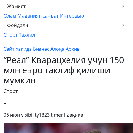
Жамият
Олам
Маданият-санъат
Интервью
Фойдали
Спорт
Таҳлил
Сайт хақида
Бизнес
Алоқа
Архив
“Реал” Кварацхелия учун 150
млн евро таклиф қилиши
мумкин
Спорт
−
06 июн
visibility
1823
timer
1 дақиқа