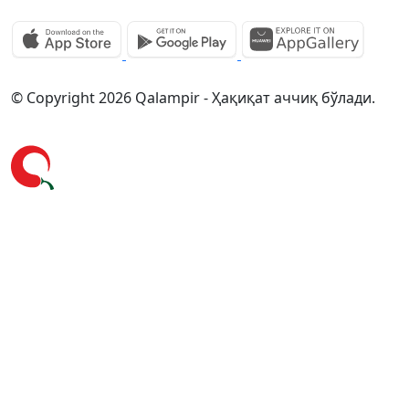
© Copyright 2026 Qalampir - Ҳақиқат аччиқ бўлади.