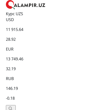
Курс UZS
USD
11 915.64
28.92
EUR
13 749.46
32.19
RUB
146.19
-0.18