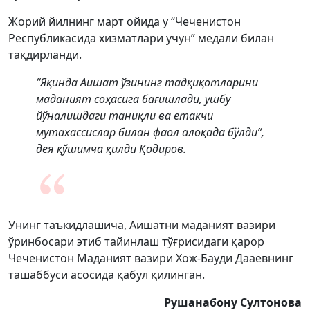
Жорий йилнинг март ойида у “Чеченистон
Республикасида хизматлари учун” медали билан
тақдирланди.
“Яқинда Аишат ўзининг тадқиқотларини
маданият соҳасига бағишлади, ушбу
йўналишдаги таниқли ва етакчи
мутахассислар билан фаол алоқада бўлди”,
дея қўшимча қилди Қодиров.
Унинг таъкидлашича, Аишатни маданият вазири
ўринбосари этиб тайинлаш тўғрисидаги қарор
Чеченистон Маданият вазири Хож-Бауди Дааевнинг
ташаббуси асосида қабул қилинган.
Рушанабону Султонова