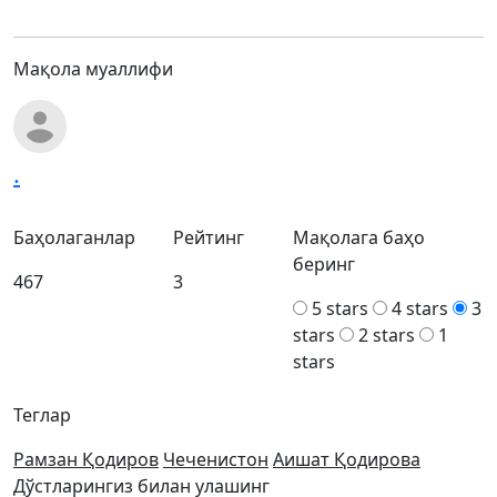
Мақола муаллифи
.
Баҳолаганлар
Рейтинг
Мақолага баҳо
беринг
467
3
5 stars
4 stars
3
stars
2 stars
1
stars
Теглар
Рамзан Қодиров
Чеченистон
Аишат Қодирова
Дўстларингиз билан улашинг