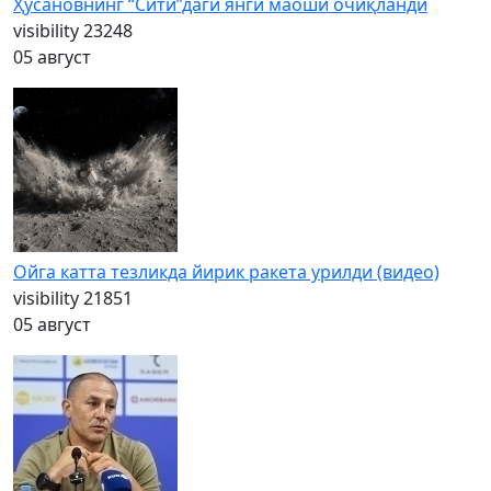
Ҳусановнинг “Сити”даги янги маоши очиқланди
visibility
23248
05 август
Ойга катта тезликда йирик ракета урилди (видео)
visibility
21851
05 август