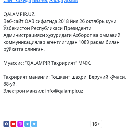
Сайт хақида
Бизнес
Алоқа
Архив
QALAMPIR.UZ.
Веб-сайт ОАВ сифатида 2018 йил 26 октябрь куни
Ўзбекистон Республикаси Президенти
Администрацияси ҳузуридаги Ахборот ва оммавий
коммуникациялар агентлигидан 1089 рақам билан
рўйхатга олинган.
Муассис: “QALAMPIR Таҳририят” МЧЖ.
Таҳририят манзили: Тошкент шаҳри, Беруний кўчаси,
88-уй.
Электрон манзил: info@qalampir.uz