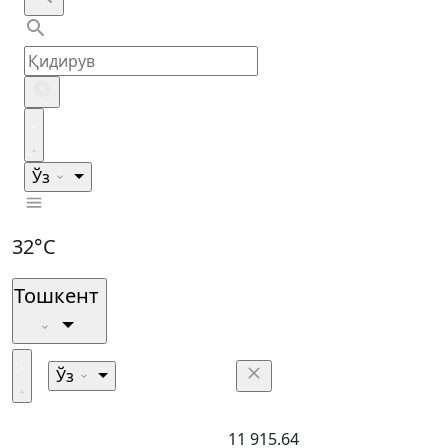
Ўз
32°C
Тошкент
Ўз
11 915.64