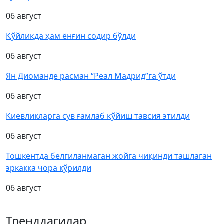
06 август
Қўйлиқда ҳам ёнғин содир бўлди
06 август
Ян Диоманде расман “Реал Мадрид”га ўтди
06 август
Киевликларга сув ғамлаб қўйиш тавсия этилди
06 август
Тошкентда белгиланмаган жойга чиқинди ташлаган
эркакка чора кўрилди
06 август
Тренддагилар