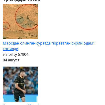
Марсдан олинган суратда “юраётган сирли одам”
топилди
visibility
67904
04 август