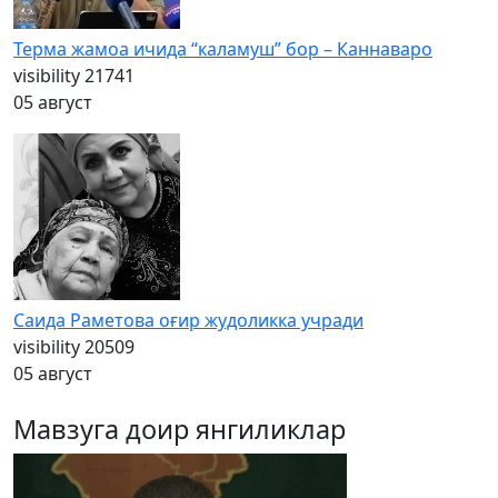
Терма жамоа ичида “каламуш” бор – Каннаваро
visibility
21741
05 август
Саида Раметова оғир жудоликка учради
visibility
20509
05 август
Мавзуга доир янгиликлар