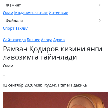
Жамият
Олам
Маданият-санъат
Интервью
Фойдали
Спорт
Таҳлил
Сайт хақида
Бизнес
Алоқа
Архив
Рамзан Қодиров қизини янги
лавозимга тайинлади
Олам
−
02 сентябр 2020
visibility
23491
timer
1 дақиқа