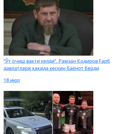
“Ўт очиш вақти келди”. Рамзан Қодиров Ғарб
давлатлари ҳақида кескин баёнот берди
18 июл