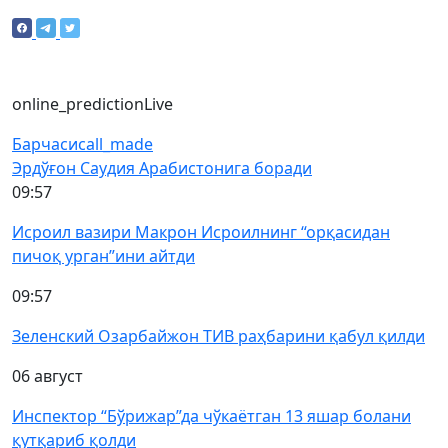
online_prediction
Live
Барчаси
call_made
Эрдўғон Саудия Арабистонига боради
09:57
Исроил вазири Макрон Исроилнинг “орқасидан
пичоқ урган”ини айтди
09:57
Зеленский Озарбайжон ТИВ раҳбарини қабул қилди
06 август
Инспектор “Бўрижар”да чўкаётган 13 яшар болани
қутқариб қолди