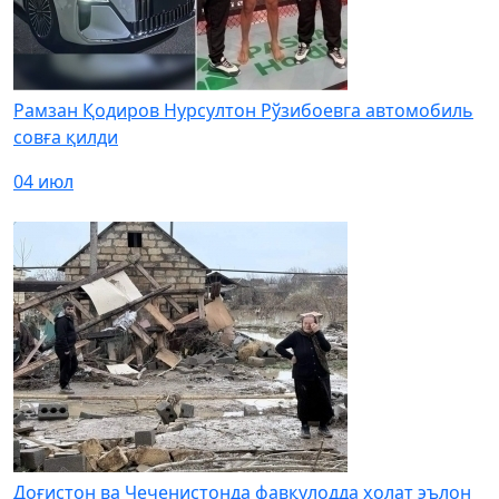
Рамзан Қодиров Нурсултон Рўзибоевга автомобиль
совға қилди
04 июл
Доғистон ва Чеченистонда фавқулодда ҳолат эълон