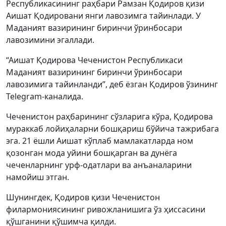
Республикасининг раҳбари Рамзан Қодиров қизи
Аишат Қодировани янги лавозимга тайинлади. У
Маданият вазирининг биринчи ўринбосари
лавозимини эгаллади.
“Аишат Қодирова Чеченистон Республикаси
Маданият вазирининг биринчи ўринбосари
лавозимига тайинланди”, деб ёзган Қодиров ўзининг
Telegram-каналида.
Чеченистон раҳбарининг сўзларига кўра, Қодирова
мураккаб лойиҳаларни бошқариш бўйича тажрибага
эга. 21 ёшли Аишат кўплаб мамлакатларда ном
қозонган мода уйини бошқарган ва дунёга
чеченларнинг урф-одатлари ва анъаналарини
намойиш этган.
Шунингдек, Қодиров қизи Чеченистон
филармониясининг ривожланишига ўз ҳиссасини
қўшганини қўшимча қилди.