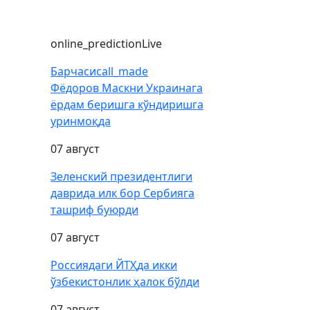
online_prediction
Live
Барчаси
call_made
Фёдоров Маскни Украинага
ёрдам беришга кўндиришга
уринмоқда
07 август
Зеленский президентлиги
даврида илк бор Сербияга
ташриф буюрди
07 август
Россиядаги ЙТҲда икки
ўзбекистонлик ҳалок бўлди
07 август