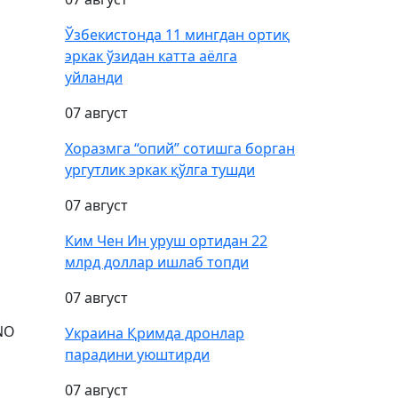
Ўзбекистонда 11 мингдан ортиқ
эркак ўзидан катта аёлга
уйланди
07 август
Хоразмга “опий” сотишга борган
ургутлик эркак қўлга тушди
07 август
Ким Чен Ин уруш ортидан 22
млрд доллар ишлаб топди
07 август
NO
Украина Қримда дронлар
парадини уюштирди
07 август