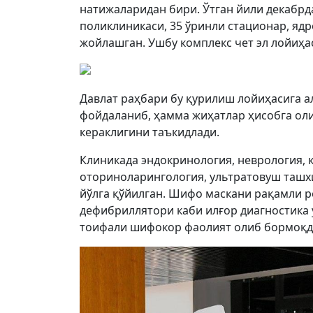
натижаларидан бири. Ўтган йили декабрд
поликлиникаси, 35 ўринли стационар, яд
жойлашган. Ушбу комплекс чет эл лойиҳас
Давлат раҳбари бу қурилиш лойиҳасига а
фойдаланиб, ҳамма жиҳатлар ҳисобга ол
кераклигини таъкидлади.
Клиникада эндокринология, неврология, 
оториноларингология, ультратовуш ташх
йўлга қўйилган. Шифо маскани рақамли р
дефибриллятори каби илғор диагностика 
тоифали шифокор фаолият олиб бормоқд