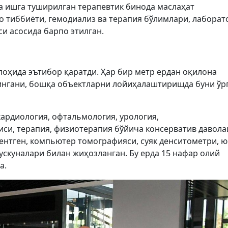
а ишга туширилган терапевтик бинода маслаҳат
ро тиббиёти, гемодиализ ва терапия бўлимлари, лаборат
и асосида барпо этилган.
лоҳида эътибор қаратди. Ҳар бир метр ердан оқилона
ингани, бошқа объектларни лойиҳалаштиришда буни ў
кардиология, офтальмология, урология,
иси, терапия, физиотерапия бўйича консерватив давол
ентген, компьютер томографияси, суяк денситометри, ю
ускуналари билан жиҳозланган. Бу ерда 15 нафар олий
а.