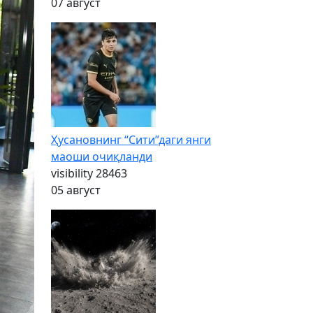
07 август
Ҳусановнинг “Сити”даги янги
маоши очиқланди
visibility
28463
05 август