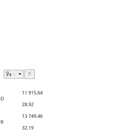
Ўз
11 915.64
SD
28.92
13 749.46
UR
32.19