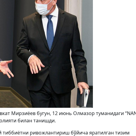
вкат Мирзиёев бугун, 12 июнь Олмазор туманидаги “NA
аолияти билан танишди.
ий тиббиётни ривожлантириш бўйича яратилган тизим