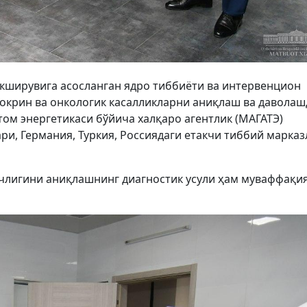
кширувига асосланган ядро тиббиёти ва интервенцион
докрин ва онкологик касалликларни аниқлаш ва даволаш
том энергетикаси бўйича халқаро агентлик (МАГАТЭ)
ри, Германия, Туркия, Россиядаги етакчи тиббий марказ
ичлигини аниқлашнинг диагностик усули ҳам муваффақи