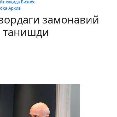
йт хақида
Бизнес
оқа
Архив
зордаги замонавий
 танишди