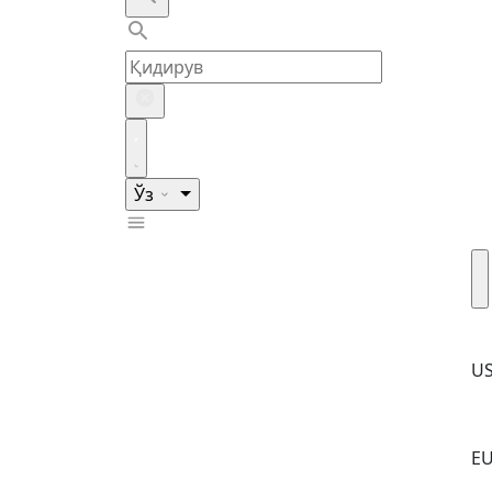
Ўз
U
E