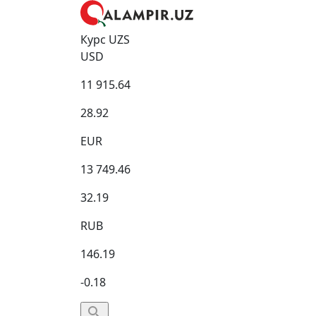
Курс UZS
USD
11 915.64
28.92
EUR
13 749.46
32.19
RUB
146.19
-0.18