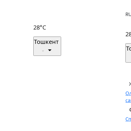
R
28°C
2
Тошкент
Т
О
са
С