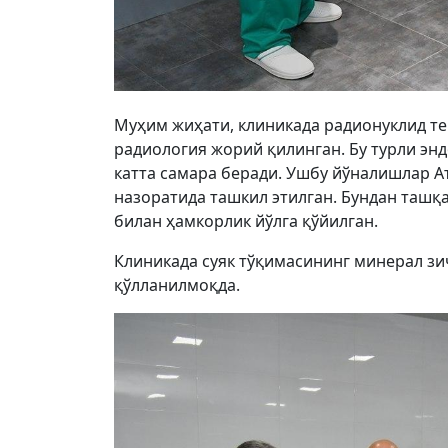
Муҳим жиҳати, клиникада радионуклид те
радиология жорий қилинган. Бу турли эн
катта самара беради. Ушбу йўналишлар А
назоратида ташкил этилган. Бундан ташқа
билан ҳамкорлик йўлга қўйилган.
Клиникада суяк тўқимасининг минерал з
қўлланилмоқда.