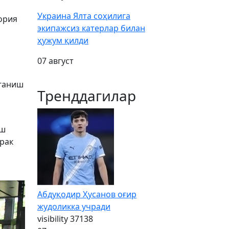
Украина Ялта соҳилига
ория
экипажсиз катерлар билан
ҳужум қилди
07 август
рганиш
Тренддагилар
аш
рак
Абдуқодир Ҳусанов оғир
жудоликка учради
visibility
37138