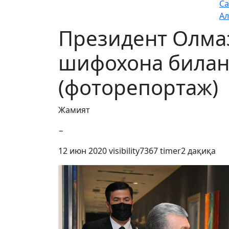
Са
Ал
Президент Олма
шифохона билан
(фоторепортаж)
Жамият
−
12 июн 2020
visibility
7367
timer
2 дақиқа