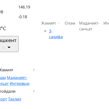
146.19
UB
-0.18
Жамият
Олам
Маданият-
Ин
8°C
санъат
3-
саҳифа
ошкент
Жамият
лам
Маданият-
нъат
Интервью
Фойдали
порт
Таҳлил