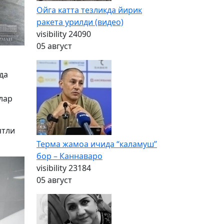
Ойга катта тезликда йирик
ракета урилди (видео)
visibility
24090
05 август
да
лар
ятли
Терма жамоа ичида “каламуш”
бор – Каннаваро
visibility
23184
05 август