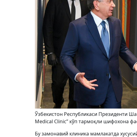
Ўзбекистон Республикаси Президенти Ша
Medical Clinic” кўп тармоқли шифохона ф
Бу замонавий клиника мамлакатда хусус