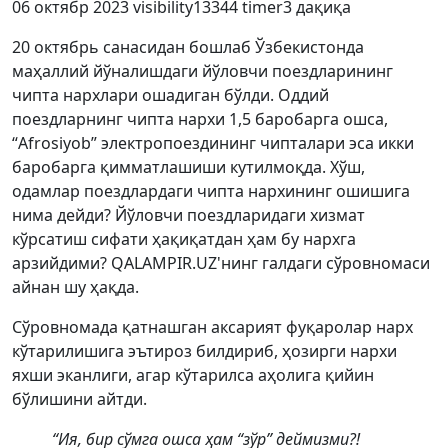
06 октябр 2023
visibility
13344
timer
3 дақиқа
20 октябрь санасидан бошлаб Ўзбекистонда
маҳаллий йўналишдаги йўловчи поездларининг
чипта нархлари ошадиган бўлди. Оддий
поездларнинг чипта нархи 1,5 баробарга ошса,
“Afrosiyob” электропоездининг чипталари эса икки
баробарга қимматлашиши кутилмоқда. Хўш,
одамлар поездлардаги чипта нархининг ошишига
нима дейди? Йўловчи поездларидаги хизмат
кўрсатиш сифати ҳақиқатдан ҳам бу нархга
арзийдими? QALAMPIR.UZ'нинг галдаги сўровномаси
айнан шу ҳақда.
Сўровномада қатнашган аксарият фуқаролар нарх
кўтарилишига эътироз билдириб, ҳозирги нархи
яхши эканлиги, агар кўтарилса аҳолига қийин
бўлишини айтди.
“Ия, бир сўмга ошса ҳам “зўр” деймизми?!