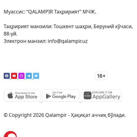
Муассис: “QALAMPIR Таҳририят” МЧЖ.
Таҳририят манзили: Тошкент шаҳри, Беруний кўчаси,
88-уй.
Электрон манзил: info@qalampir.uz
© Copyright 2026 Qalampir - Ҳақиқат аччиқ бўлади.