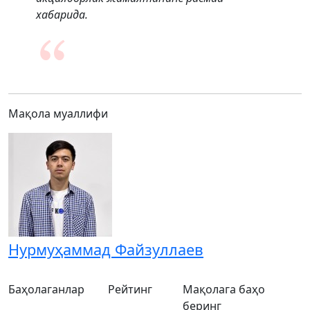
хабарида.
Мақола муаллифи
Нурмуҳаммад Файзуллаев
Баҳолаганлар
Рейтинг
Мақолага баҳо
беринг