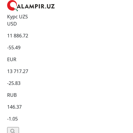
Курс UZS
USD
11 886.72
-55.49
EUR
13 717.27
-25.83
RUB
146.37
-1.05