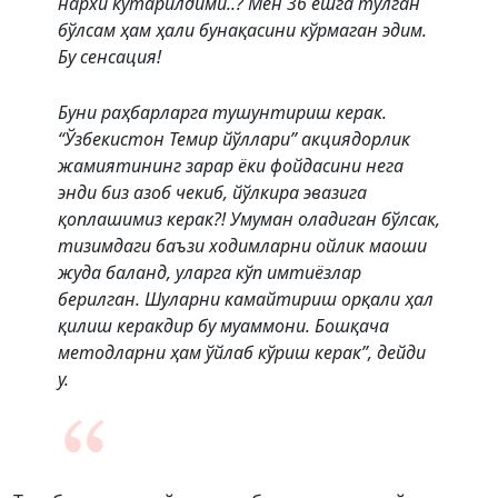
нархи кўтарилдими..? Мен 36 ёшга тўлган
бўлсам ҳам ҳали бунақасини кўрмаган эдим.
Бу сенсация!
Буни раҳбарларга тушунтириш керак.
“Ўзбекистон Темир йўллари” акциядорлик
жамиятининг зарар ёки фойдасини нега
энди биз азоб чекиб, йўлкира эвазига
қоплашимиз керак?! Умуман оладиган бўлсак,
тизимдаги баъзи ходимларни ойлик маоши
жуда баланд, уларга кўп имтиёзлар
берилган. Шуларни камайтириш орқали ҳал
қилиш керакдир бу муаммони. Бошқача
методларни ҳам ўйлаб кўриш керак”, дейди
у.