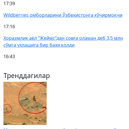
17:39
Wildberries омборларини Ўзбекистонга кўчирмоқчи
17:16
Хоразмлик аёл “Жеймс”дан совға оламан деб 3,5 млн
сўмга ухлашига бир бахя қолди
16:43
Тренддагилар