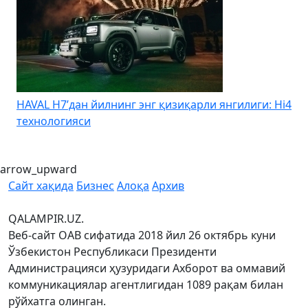
HAVAL H7’дан йилнинг энг қизиқарли янгилиги: Hi4
K
технологияси
arrow_upward
Сайт хақида
Бизнес
Алоқа
Архив
QALAMPIR.UZ.
Веб-сайт ОАВ сифатида 2018 йил 26 октябрь куни
Ўзбекистон Республикаси Президенти
Администрацияси ҳузуридаги Ахборот ва оммавий
коммуникациялар агентлигидан 1089 рақам билан
рўйхатга олинган.