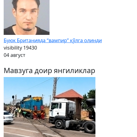
Буюк Британияда “вампир” қўлга олинди
visibility
19430
04 август
Мавзуга доир янгиликлар