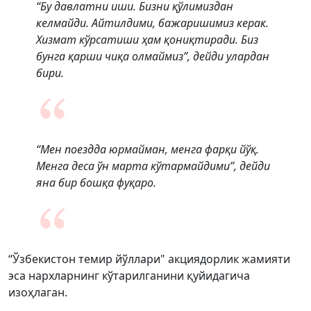
“Бу давлатни иши. Бизни қўлимиздан
келмайди. Айтилдими, бажаришимиз керак.
Хизмат кўрсатиши ҳам қониқтиради. Биз
бунга қарши чиқа олмаймиз”, дейди улардан
бири.
“Мен поездда юрмайман, менга фарқи йўқ.
Менга деса ўн марта кўтармайдими”, дейди
яна бир бошқа фуқаро.
“Ўзбекистон темир йўллари" акциядорлик жамияти
эса нархларнинг кўтарилганини қуйидагича
изоҳлаган.