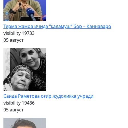
Терма жамоа ичида “каламуш” бор – Каннаваро
visibility
19733
05 август
Саида Раметова оғир жудоликка учради
visibility
19486
05 август