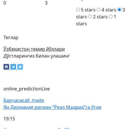
0
3
5 stars
4 stars
3
stars
2 stars
1
stars
Теглар
Ўзбекистон темир йўллари
Дўстларингиз билан улашинг
online_prediction
Live
Барчаси
call_made
Ян Диоманде расман “Реал Мадрид”га ўтди
19:15