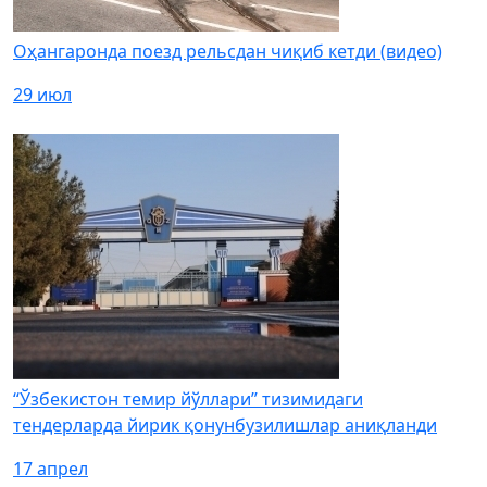
Оҳангаронда поезд рельсдан чиқиб кетди (видео)
29 июл
“Ўзбекистон темир йўллари” тизимидаги
тендерларда йирик қонунбузилишлар аниқланди
17 апрел