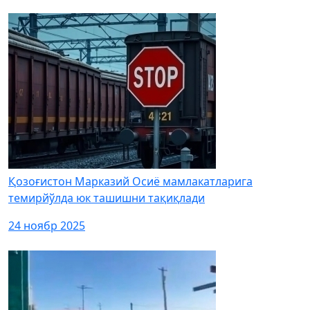
Қозоғистон Марказий Осиё мамлакатларига
темирйўлда юк ташишни тақиқлади
24 ноябр 2025