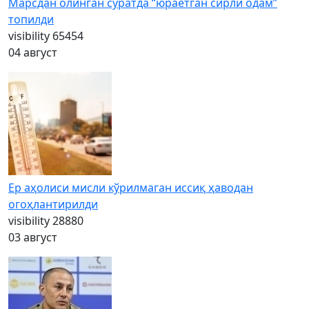
Марсдан олинган суратда “юраётган сирли одам”
топилди
visibility
65454
04 август
Ер аҳолиси мисли кўрилмаган иссиқ ҳаводан
огоҳлантирилди
visibility
28880
03 август