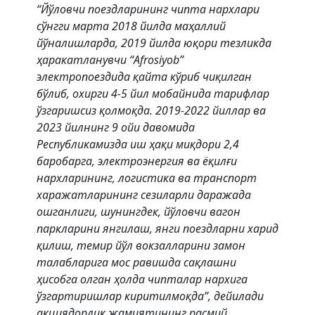
“Йўловчи поездларининг чипта нархлари
сўнгги марта 2018 йилда маҳаллий
йўналишларда, 2019 йилда юқори тезликда
ҳаракатланувчи “Afrosiyob”
электропоездида қайта кўриб чиқилган
бўлиб, охирги 4-5 йил мобайнида тарифлар
ўзгаришсиз қолмоқда. 2019-2022 йиллар ва
2023 йилнинг 9 ойи давомида
Республикамизда иш ҳақи миқдори 2,4
баробарга, электроэнергия ва ёқилғи
нархларининг, логистика ва транспорт
харажатларининг сезиларли даражада
ошганлиги, шунингдек, йўловчи вагон
паркларини янгилаш, янги поездларни харид
қилиш, темир йўл вокзалларини замон
талабларига мос равишда сақлашни
ҳисобга олган ҳолда чипталар нархига
ўзгартиришлар киритилмоқда”, дейилади
акциядорлик жамиятининг расмий