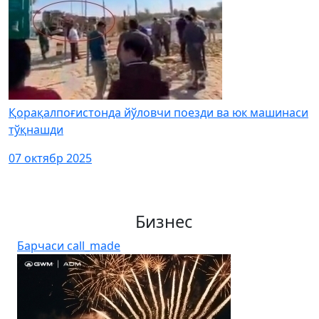
Қорақалпоғистонда йўловчи поезди ва юк машинаси
тўқнашди
07 октябр 2025
Бизнес
Барчаси
call_made