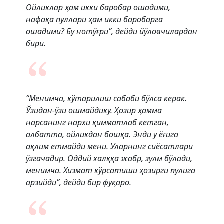
Ойликлар ҳам икки баробар ошадими,
нафақа пуллари ҳам икки баробарга
ошадими? Бу нотўғри”, дейди йўловчилардан
бири.
“Менимча, кўтарилиш сабаби бўлса керак.
Ўзидан-ўзи ошмайдику. Ҳозир ҳамма
нарсанинг нархи қимматлаб кетган,
албатта, ойликдан бошқа. Энди у ёғига
ақлим етмайди мени. Уларнинг сиёсатлари
ўзгачадир. Оддий халққа жабр, зулм бўлади,
менимча. Хизмат кўрсатиши ҳозирги пулига
арзийди”, дейди бир фуқаро.