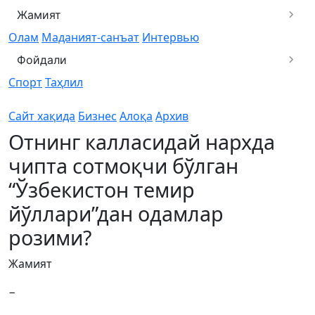
Жамият
Олам
Маданият-санъат
Интервью
Фойдали
Спорт
Таҳлил
Сайт хақида
Бизнес
Алоқа
Архив
Отнинг калласидай нархда
чипта сотмоқчи бўлган
“Ўзбекистон темир
йўллари”дан одамлар
розими?
Жамият
−