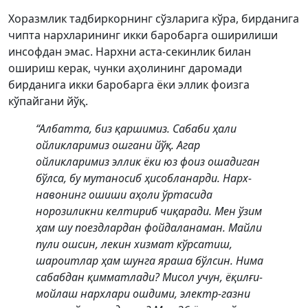
Хоразмлик тадбиркорнинг сўзларига кўра, бирданига
чипта нархларининг икки баробарга оширилиши
инсофдан эмас. Нархни аста-секинлик билан
ошириш керак, чунки аҳолининг даромади
бирданига икки баробарга ёки эллик фоизга
кўпайгани йўқ.
“Албатта, биз қаршимиз. Сабаби ҳали
ойликларимиз ошгани йўқ. Агар
ойликларимиз эллик ёки юз фоиз ошадиган
бўлса, бу мутаносиб ҳисобланарди. Нарх-
навонинг ошиши аҳоли ўртасида
норозиликни келтириб чиқаради. Мен ўзим
ҳам шу поездлардан фойдаланаман. Майли
пули ошсин, лекин хизмат кўрсатиш,
шароитлар ҳам шунга яраша бўлсин. Нима
сабабдан қимматлади? Мисол учун, ёқилғи-
мойлаш нархлари ошдими, электр-газни