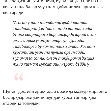
Талаба қизнинг айтишича, бу вилоятдан пойтахтга
келган талабалар учун ҳам қийинчиликларни юзага
келтиради.
“Асосан ундан талабалар фойдаланади.
Талабаларни ўзи Тошкентда яшаши қийин.
Унинг квартираси бор, шаҳарда юриш осон
эмас, айрим ўқитувчилар пул сўрайди.
Талабаларга бу қимматлик қилади. Хизмат
кўрсатиши ўзининг пулига арзимайди.
Пулимизга сотиб олган тақдиримизда ҳам
яхши хизмат кўрсатиши керак”, дейди у.
Шунингдек, иштирокчилар орасида мазкур жараёнга
бефарқлар ёки ўзини шундай кўрсатганлар ҳам
етарлича топилди.