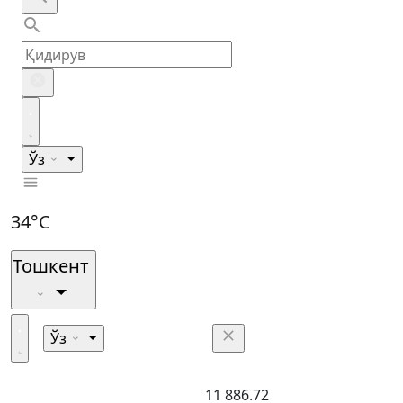
Ўз
34°C
Тошкент
Ўз
11 886.72