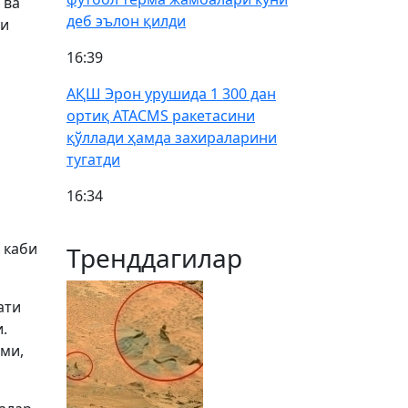
 ва
деб эълон қилди
ри
16:39
АҚШ Эрон урушида 1 300 дан
ортиқ ATACMS ракетасини
қўллади ҳамда захираларини
тугатди
16:34
 каби
Тренддагилар
ати
.
ми,