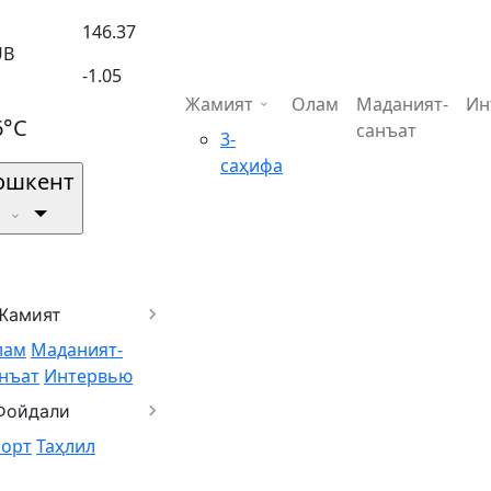
146.37
UB
-1.05
Жамият
Олам
Маданият-
Ин
6°C
санъат
3-
саҳифа
ошкент
Жамият
лам
Маданият-
нъат
Интервью
Фойдали
порт
Таҳлил