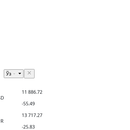
Ўз
11 886.72
SD
-55.49
13 717.27
UR
-25.83