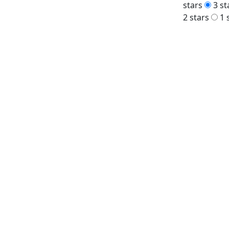
stars
3 st
2 stars
1 