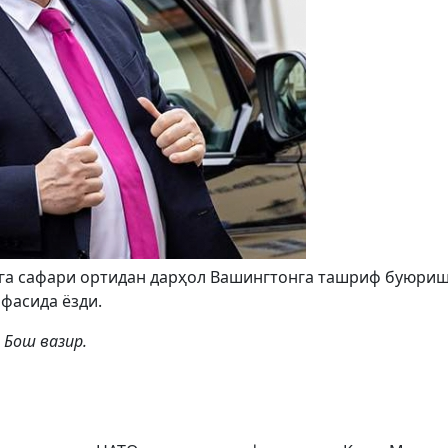
нга сафари ортидан дарҳол Вашингтонга ташриф буюри
ифасида ёзди.
 Бош вазир.