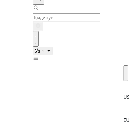
Ўз
U
E