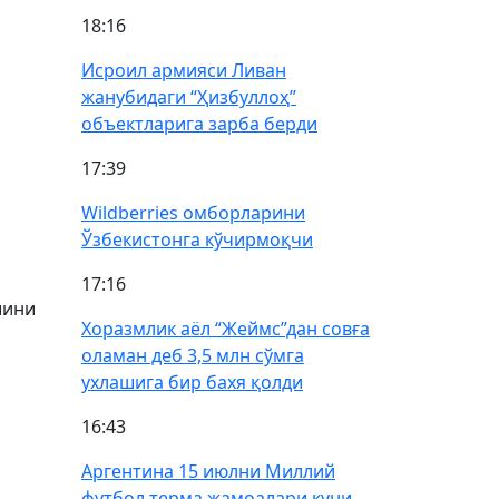
18:16
Исроил армияси Ливан
жанубидаги “Ҳизбуллоҳ”
объектларига зарба берди
17:39
Wildberries омборларини
Ўзбекистонга кўчирмоқчи
17:16
шини
Хоразмлик аёл “Жеймс”дан совға
оламан деб 3,5 млн сўмга
ухлашига бир бахя қолди
16:43
Аргентина 15 июлни Миллий
футбол терма жамоалари куни