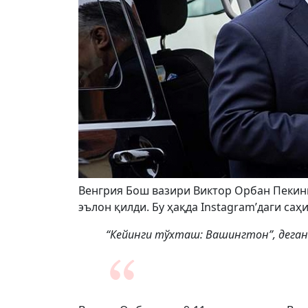
Венгрия Бош вазири Виктор Орбан Пеки
эълон қилди. Бу ҳақда Instagram’даги саҳ
“Кейинги тўхташ: Вашингтон”, деган