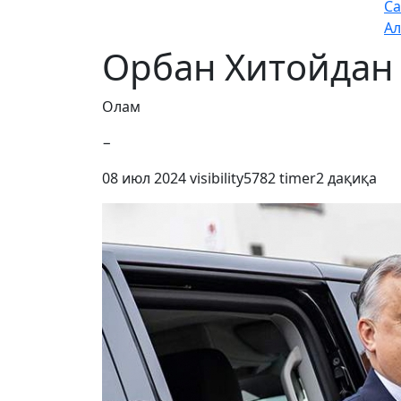
Са
Ал
Орбан Хитойдан
Олам
−
08 июл 2024
visibility
5782
timer
2 дақиқа