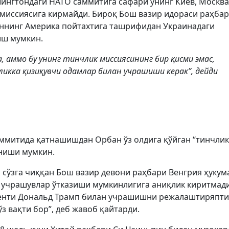
ингтондаги НАТО саммитига сафари унинг Киев, Москва
миссиясига кирмайди. Бироқ Бош вазир идораси раҳба
аннинг Америка пойтахтига ташрифидан Украинадаги
иш мумкин.
 аммо бу унинг тинчлик миссиясининг бир қисми эмас,
ликка қизиқувчи одамлар билан учрашиши керак”, дейди
ммитида қатнашишдан Орбан ўз олдига қўйган “тинчлик
аниши мумкин.
 сўзга чиққан Бош вазир девони раҳбари Венгрия ҳукум
 учрашувлар ўтказиши мумкинлигига аниқлик киритмади
енти Дональд Трамп билан учрашишни режалаштиряпти
ўз вақти бор”, деб жавоб қайтарди.