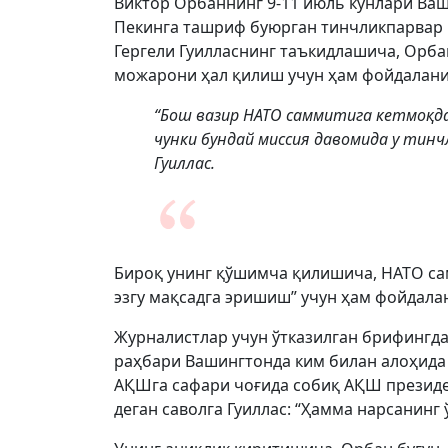
Виктор Орбаннинг 9-11 июль кунлари Ваш
Пекинга ташриф буюрган тинчликпарвар 
Гергели Гуилласнинг таъкидлашича, Орб
можарони ҳал қилиш учун ҳам фойдалан
“Бош вазир НАТО саммитига кетмоқда,
чунки бундай миссия давомида у тинч
Гуиллас.
Бироқ унинг қўшимча қилишича, НАТО са
эзгу мақсадга эришиш” учун ҳам фойдал
Журналистлар учун ўтказилган брифингда
раҳбари Вашингтонда ким билан алоҳида
АҚШга сафари чоғида собиқ АҚШ презид
деган саволга Гуиллас: “Ҳамма нарсанинг 