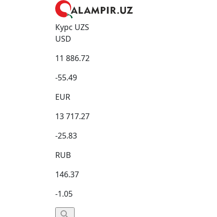
Курс UZS
USD
11 886.72
-55.49
EUR
13 717.27
-25.83
RUB
146.37
-1.05