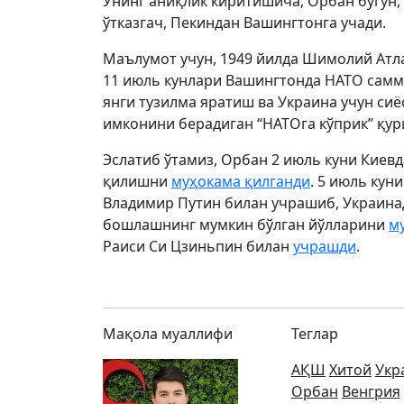
Унинг аниқлик киритишича, Орбан бугун,
ўтказгач, Пекиндан Вашингтонга учади.
Маълумот учун, 1949 йилда Шимолий Атл
11 июль кунлари Вашингтонда НАТО самми
янги тузилма яратиш ва Украина учун си
имконини берадиган “НАТОга кўприк” қу
Эслатиб ўтамиз, Орбан 2 июль куни Киев
қилишни
муҳокама қилганди
. 5 июль кун
Владимир Путин билан учрашиб, Украина
бошлашнинг мумкин бўлган йўлларини
м
Раиси Си Цзиньпин билан
учрашди
.
Мақола муаллифи
Теглар
АҚШ
Хитой
Укр
Орбан
Венгрия