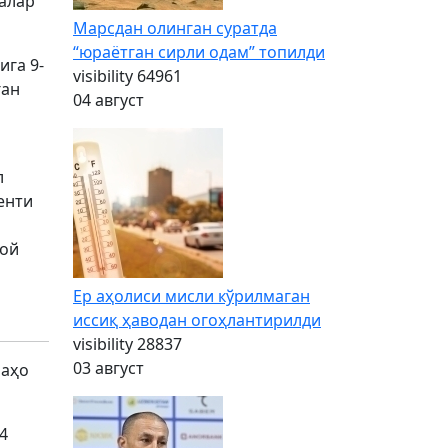
ралар
Марсдан олинган суратда
“юраётган сирли одам” топилди
га 9-
visibility
64961
ган
04 август
л
енти
той
Ер аҳолиси мисли кўрилмаган
иссиқ ҳаводан огоҳлантирилди
visibility
28837
03 август
баҳо
4