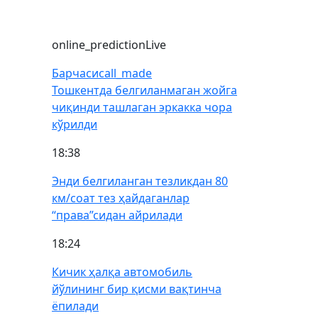
online_prediction
Live
Барчаси
call_made
Тошкентда белгиланмаган жойга
чиқинди ташлаган эркакка чора
кўрилди
18:38
Энди белгиланган тезликдан 80
км/соат тез ҳайдаганлар
“права”сидан айрилади
18:24
Кичик ҳалқа автомобиль
йўлининг бир қисми вақтинча
ёпилади