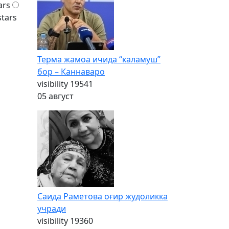
ars
stars
Терма жамоа ичида “каламуш”
бор – Каннаваро
visibility
19541
05 август
Саида Раметова оғир жудоликка
учради
visibility
19360