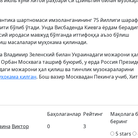
 8 июль куни Хитой раҳбари Си Цзиньпин билан музока
антика шартномаси имзоланганининг 75 йиллиги шарафи
ти бўлиб ўтади. Унда Висбаденда Киевга ёрдам беради
ёсий иродаси мавжуд бўлганда иттифоққа аъзо бўлиш
риш масалалари муҳокама қилинади.
да Владимир Зеленский билан Украинадаги можарони ҳа
и Орбан Москвага ташриф буюриб, у ерда Россия Презид
даги можарони ҳал қилиш ва тинчлик музокараларини
уҳокама қилган
. Бош вазир Москвадан Пекинга учиб, Хи
Баҳолаганлар
Рейтинг
Мақолага 
беринг
аина
Виктор
0
3
5 stars