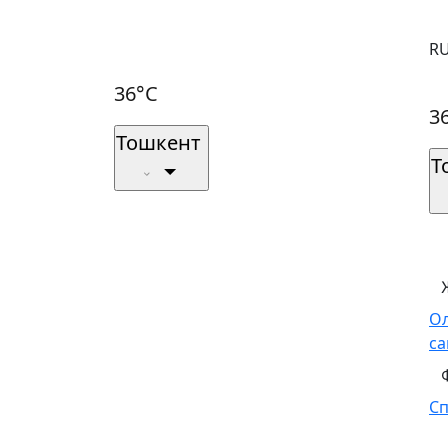
R
36°C
3
Тошкент
Т
О
са
С