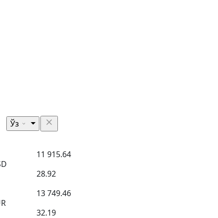
Ўз
11 915.64
SD
28.92
13 749.46
UR
32.19