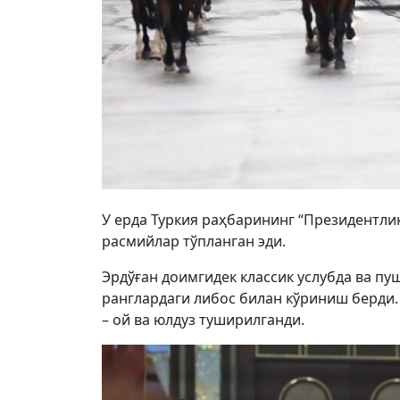
У ерда Туркия раҳбарининг “Президентли
расмийлар тўпланган эди.
Эрдўған доимгидек классик услубда ва пу
ранглардаги либос билан кўриниш берди.
– ой ва юлдуз туширилганди.