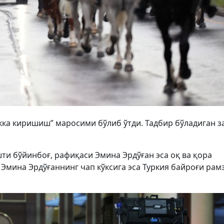
кка киришиш” маросими бўлиб ўтди. Тадбир бўладиган з
шти бўйинбоғ, рафиқаси Эмина Эрдўған эса оқ ва қора
 Эмина Эрдўғаннинг чап кўксига эса Туркия байроғи рам