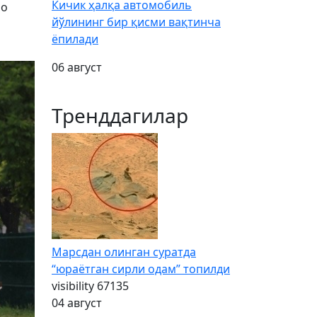
Кичик ҳалқа автомобиль
фо
йўлининг бир қисми вақтинча
ёпилади
06 август
Тренддагилар
Марсдан олинган суратда
“юраётган сирли одам” топилди
visibility
67135
04 август