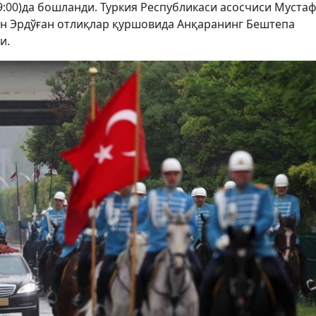
19:00)да бошланди. Туркия Республикаси асосчиси Муста
ан Эрдўған отлиқлар қуршовида Анқаранинг Бештепа
ди.