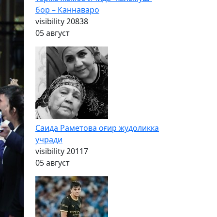
бор – Каннаваро
visibility
20838
05 август
Саида Раметова оғир жудоликка
учради
visibility
20117
05 август