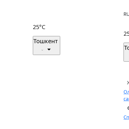
R
25°C
2
Тошкент
Т
О
са
С