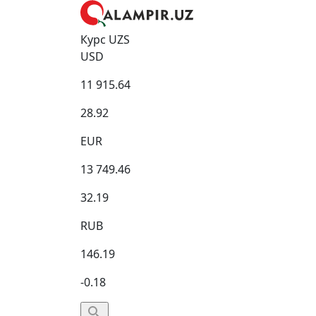
Курс UZS
USD
11 915.64
28.92
EUR
13 749.46
32.19
RUB
146.19
-0.18