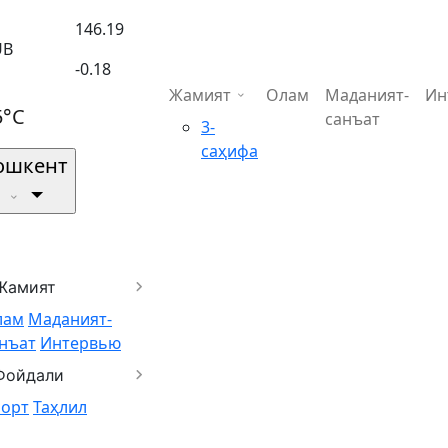
146.19
UB
-0.18
Жамият
Олам
Маданият-
Ин
5°C
санъат
3-
саҳифа
ошкент
Жамият
лам
Маданият-
нъат
Интервью
Фойдали
порт
Таҳлил