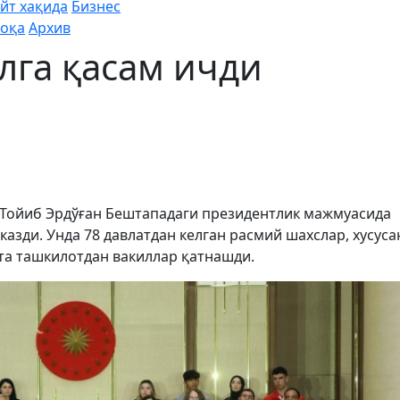
йт хақида
Бизнес
оқа
Архив
илга қасам ичди
б Тойиб Эрдўған Бештападаги президентлик мажмуасида
зди. Унда 78 давлатдан келган расмий шахслар, хусусан
 та ташкилотдан вакиллар қатнашди.