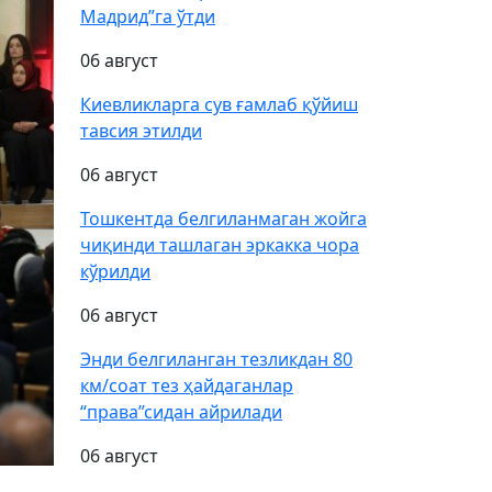
Мадрид”га ўтди
06 август
Киевликларга сув ғамлаб қўйиш
тавсия этилди
06 август
Тошкентда белгиланмаган жойга
чиқинди ташлаган эркакка чора
кўрилди
06 август
Энди белгиланган тезликдан 80
км/соат тез ҳайдаганлар
“права”сидан айрилади
06 август