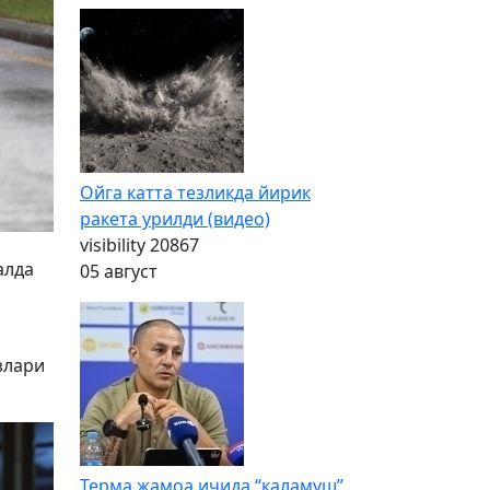
Ойга катта тезликда йирик
ракета урилди (видео)
visibility
20867
алда
05 август
злари
Терма жамоа ичида “каламуш”