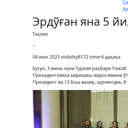
Са
Ал
Эрдўған яна 5 й
Таҳлил
−
04 июн 2023
visibility
8172
timer
4 дақиқа
Бугун, 3 июнь куни Туркия раҳбари Ража
Президентликка киришиш маросимини ўтка
Президент ва 13 Бош вазир, шунингдек, 8