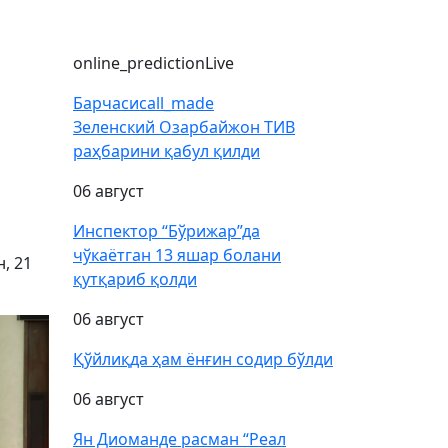
online_prediction
Live
Барчаси
call_made
Зеленский Озарбайжон ТИВ
раҳбарини қабул қилди
06 август
Инспектор “Бўрижар”да
чўкаётган 13 яшар болани
, 21
қутқариб қолди
06 август
Қўйлиқда ҳам ёнғин содир бўлди
06 август
Ян Диоманде расман “Реал