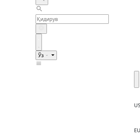
Ўз
U
E