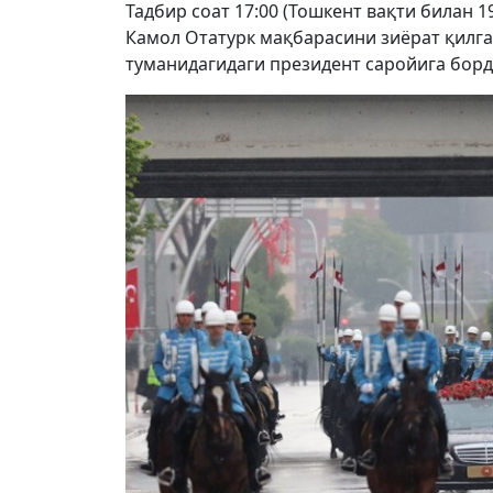
Тадбир соат 17:00 (Тошкент вақти билан 
Камол Отатурк мақбарасини зиёрат қилг
туманидагидаги президент саройига бор