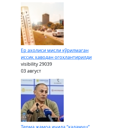
Ер аҳолиси мисли кўрилмаган
иссиқ ҳаводан огоҳлантирилди
visibility
29039
03 август
Терма жамоа ичида “каламуш”