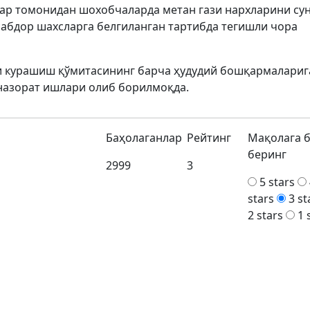
ар томонидан шохобчаларда метан гази нархларини су
абдор шахсларга белгиланган тартибда тегишли чора
и курашиш қўмитасининг барча ҳудудий бошқармалариг
назорат ишлари олиб борилмоқда.
Баҳолаганлар
Рейтинг
Мақолага 
беринг
2999
3
5 stars
stars
3 st
2 stars
1 