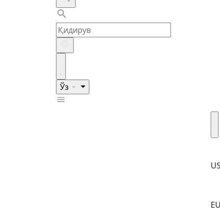
Ўз
U
E