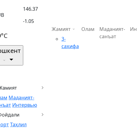
146.37
UB
-1.05
Жамият
Олам
Маданият-
Ин
9°C
санъат
3-
саҳифа
ошкент
Жамият
лам
Маданият-
нъат
Интервью
Фойдали
порт
Таҳлил