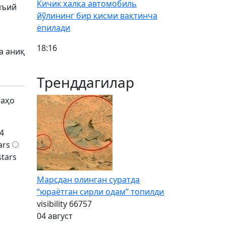
Кичик ҳалқа автомобиль
нъий
йўлининг бир қисми вақтинча
ёпилади
18:16
а аниқ
Тренддагилар
баҳо
4
ars
stars
Марсдан олинган суратда
“юраётган сирли одам” топилди
visibility
66757
04 август