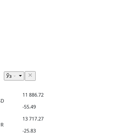
Ўз
11 886.72
SD
-55.49
13 717.27
UR
-25.83