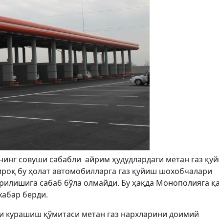
нинг совуши сабабли айрим ҳудудлардаги метан газ қу
ироқ бу ҳолат автомобилларга газ қуйиш шохобчалари
рилишига сабаб бўла олмайди. Бу ҳақда Монополияга 
хабар берди.
 курашиш қўмитаси метан газ нархларини доимий