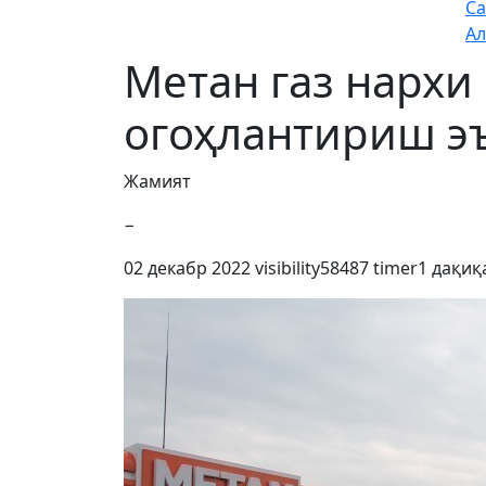
Са
Ал
Метан газ нархи
огоҳлантириш э
Жамият
−
02 декабр 2022
visibility
58487
timer
1 дақиқ