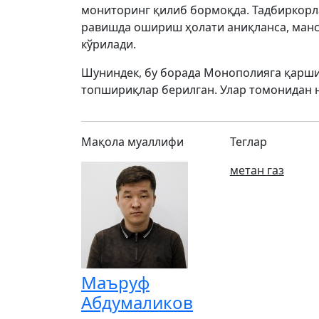
мониторинг қилиб бормоқда. Тадбиркорл
равишда ошириш ҳолати аниқланса, манс
кўрилади.
Шуниндек, бу борада Монополияга қарш
топшириқлар берилган. Улар томонидан 
Мақола муаллифи
Теглар
метан газ
Маъруф
Абдумаликов