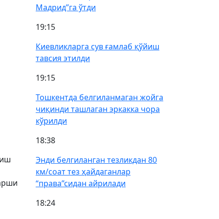
Мадрид”га ўтди
19:15
Киевликларга сув ғамлаб қўйиш
тавсия этилди
19:15
Тошкентда белгиланмаган жойга
чиқинди ташлаган эркакка чора
кўрилди
18:38
йиш
Энди белгиланган тезликдан 80
км/соат тез ҳайдаганлар
қарши
“права”сидан айрилади
18:24