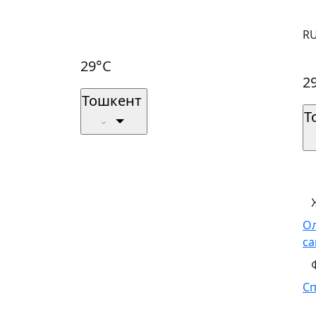
R
29°C
2
Тошкент
Т
О
са
С