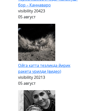
бор – Каннаваро
visibility
20423
05 август
Ойга катта тезликда йирик
ракета урилди (видео)
visibility
20213
05 август