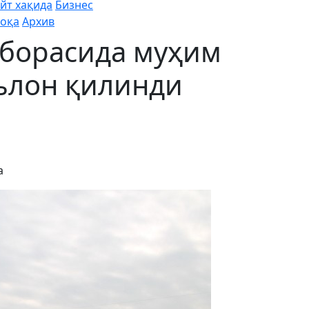
йт хақида
Бизнес
оқа
Архив
 борасида муҳим
ълон қилинди
а