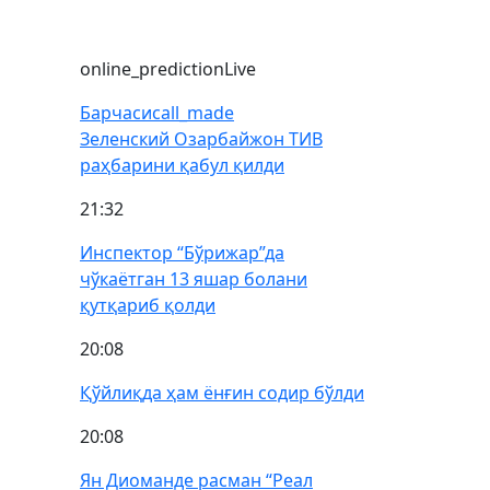
online_prediction
Live
Барчаси
call_made
Зеленский Озарбайжон ТИВ
раҳбарини қабул қилди
21:32
Инспектор “Бўрижар”да
чўкаётган 13 яшар болани
қутқариб қолди
20:08
Қўйлиқда ҳам ёнғин содир бўлди
20:08
Ян Диоманде расман “Реал