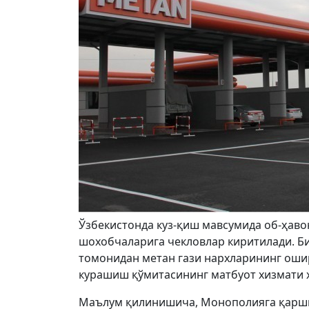
Ўзбекистонда куз-қиш мавсумида об-ҳаво
шохобчаларига чекловлар киритилади. Б
томонидан метан гази нархларининг оши
курашиш қўмитасининг матбуот хизмати 
Маълум қилинишича, Монополияга қарши