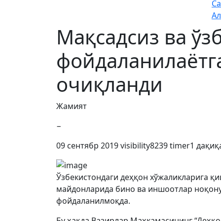
Са
Ал
Мақсадсиз ва ў
фойдаланилаётг
очиқланди
Жамият
−
09 сентябр 2019
visibility
8239
timer
1 дақиқ
Ўзбекистондаги деҳқон хўжаликларига қ
майдонларида бино ва иншоотлар ноқону
фойдаланилмоқда.
Бу ҳақда Вазирлар Маҳкамасининг “Деҳ