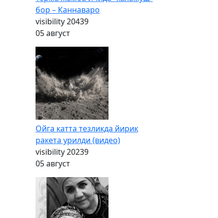
бор – Каннаваро
visibility
20439
05 август
Ойга катта тезликда йирик
ракета урилди (видео)
visibility
20239
05 август