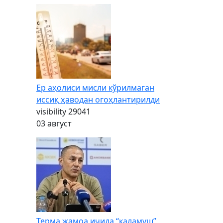
Ер аҳолиси мисли кўрилмаган
иссиқ ҳаводан огоҳлантирилди
visibility
29041
03 август
Терма жамоа ичида “каламуш”