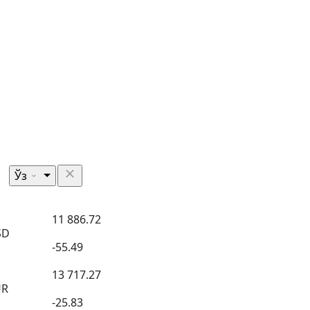
Ўз
11 886.72
SD
-55.49
13 717.27
UR
-25.83