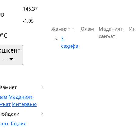
146.37
UB
-1.05
Жамият
Олам
Маданият-
Ин
9°C
санъат
3-
саҳифа
ошкент
Жамият
лам
Маданият-
нъат
Интервью
Фойдали
порт
Таҳлил