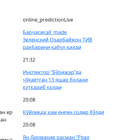
online_prediction
Live
Барчаси
call_made
Зеленский Озарбайжон ТИВ
раҳбарини қабул қилди
21:32
Инспектор “Бўрижар”да
чўкаётган 13 яшар болани
қутқариб қолди
20:08
ан ер
Қўйлиқда ҳам ёнғин содир бўлди
лан
20:08
Ян Диоманде расман “Реал
шимча