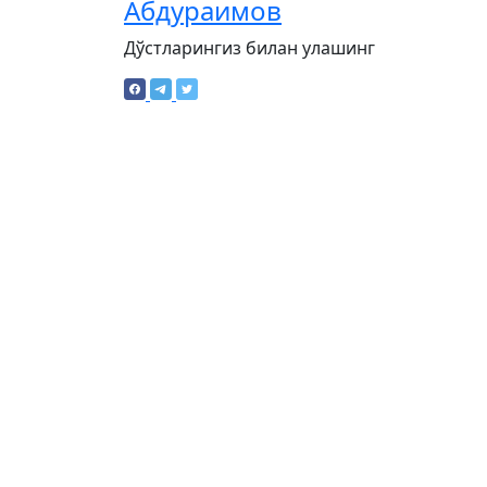
Абдураимов
Дўстларингиз билан улашинг