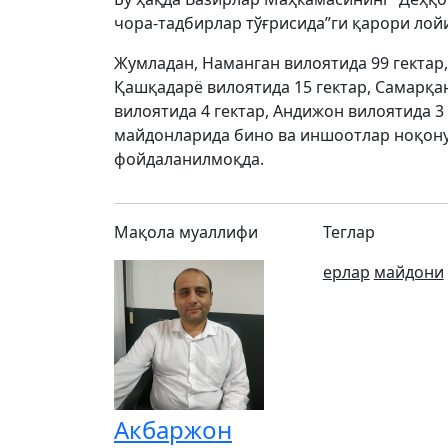
чора-тадбирлар тўғрисида”ги қарори лой
Жумладан, Наманган вилоятида 99 гектар, 
Қашқадарё вилоятида 15 гектар, Самарқан
вилоятида 4 гектар, Андижон вилоятида 3 
майдонларида бино ва иншоотлар ноқону
фойдаланилмоқда.
Мақола муаллифи
Теглар
ерлар
майдони
Акбаржон