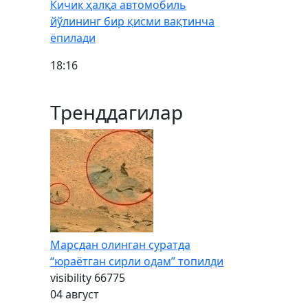
Кичик ҳалқа автомобиль
йўлининг бир қисми вақтинча
ёпилади
18:16
Тренддагилар
Марсдан олинган суратда
“юраётган сирли одам” топилди
visibility
66775
04 август