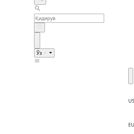
Ўз
U
E