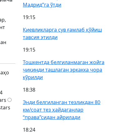
Мадрид”га ўтди
19:15
ар,
нт
Киевликларга сув ғамлаб қўйиш
тавсия этилди
лан
19:15
Тошкентда белгиланмаган жойга
чиқинди ташлаган эркакка чора
баҳо
кўрилди
18:38
4
ars
Энди белгиланган тезликдан 80
stars
км/соат тез ҳайдаганлар
“права”сидан айрилади
18:24