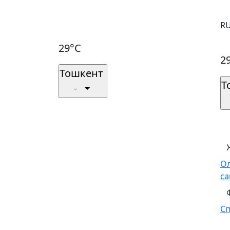
R
29°C
2
Тошкент
Т
О
са
С