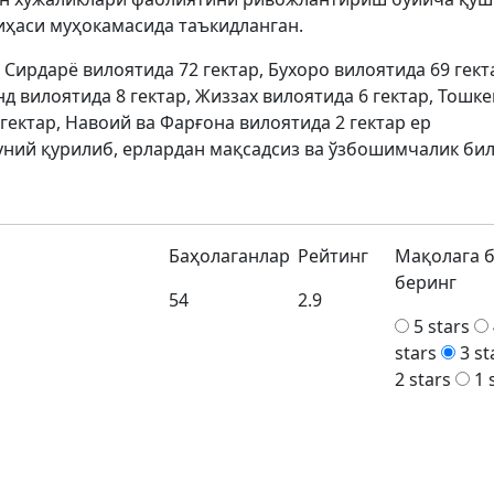
иҳаси муҳокамасида таъкидланган.
Сирдарё вилоятида 72 гектар, Бухоро вилоятида 69 гект
д вилоятида 8 гектар, Жиззах вилоятида 6 гектар, Тошке
гектар, Навоий ва Фарғона вилоятида 2 гектар ер
ний қурилиб, ерлардан мақсадсиз ва ўзбошимчалик би
Баҳолаганлар
Рейтинг
Мақолага 
беринг
54
2.9
5 stars
stars
3 st
2 stars
1 