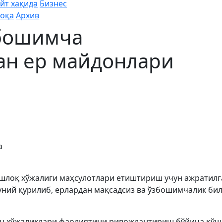
йт хақида
Бизнес
оқа
Архив
збошимча
ан ер майдонлари
а
ишлоқ хўжалиги маҳсулотлари етиштириш учун ажратилг
ний қурилиб, ерлардан мақсадсиз ва ўзбошимчалик би
қон хўжаликлари фаолиятини ривожлантириш бўйича қў