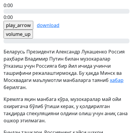
0:00
0:00
play_arrow
download
volume_up
Беларусь Президенти Александр Лукашенко Россия
раҳбари Владимир Путин билан музокаралар
ўтказиш учун Россияга бир йил ичида учинчи
ташрифини режалаштирмоқда. Бу ҳақда Минск ва
Москвадаги маълумотли манбаларга таяниб
хабар
берилган.
Кремлга яқин манбага кўра, музокаралар май ойи
охиригача бўлиб ўтиши керак, у қолдирилган
тақдирда спекуляцияни олдини олиш учун аниқ сана
ошкор этилмаган.
Бундан ташқари, Россиянинг қайси шаҳри