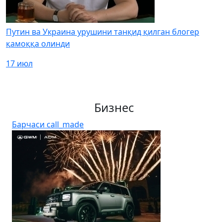
Путин ва Украина урушини танқид қилган блогер
қамоққа олинди
17 июл
Бизнес
Барчаси
call_made