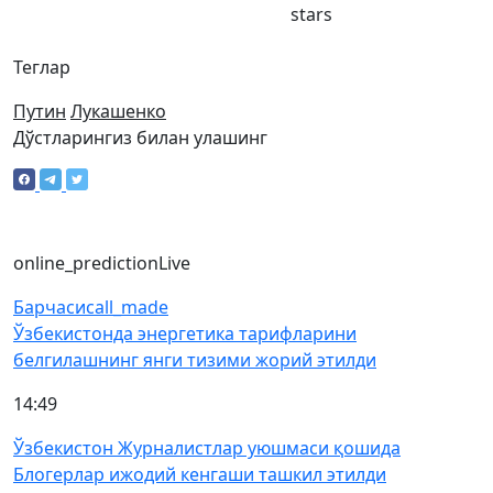
stars
Теглар
Путин
Лукашенко
Дўстларингиз билан улашинг
online_prediction
Live
Барчаси
call_made
Ўзбекистонда энергетика тарифларини
белгилашнинг янги тизими жорий этилди
14:49
Ўзбекистон Журналистлар уюшмаси қошида
Блогерлар ижодий кенгаши ташкил этилди