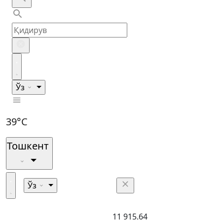
Ўз
39°C
Тошкент
Ўз
11 915.64