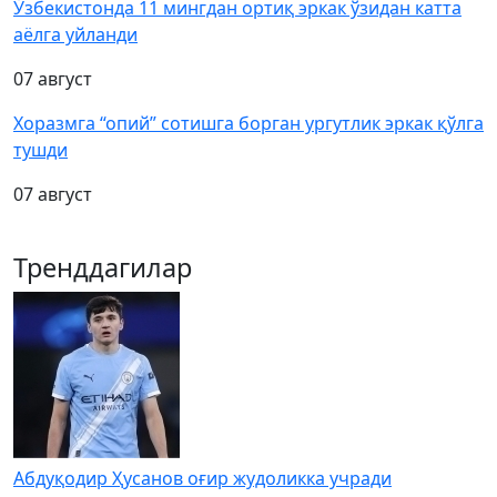
Ўзбекистонда 11 мингдан ортиқ эркак ўзидан катта
аёлга уйланди
07 август
Хоразмга “опий” сотишга борган ургутлик эркак қўлга
тушди
07 август
Тренддагилар
Абдуқодир Ҳусанов оғир жудоликка учради