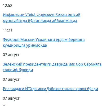
12:52
Инфантино УЭФА ходимаси билан ишқий
муносабатда бўлганликда айбланмоқда
11:31
Фёдоров Маскни Украинага ёрдам беришга
кўндиришга уринмоқда
07 август
Зеленский президентлиги даврида илк бор Сербияга
ташриф буюрди
07 август
Россиядаги ЙТҲда икки ўзбекистонлик ҳалок бўлди
07 август