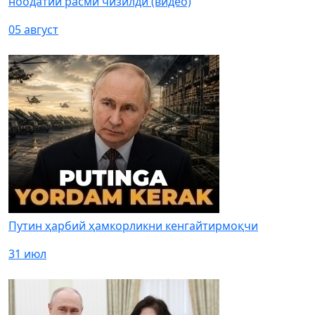
ноодатий расми чизилди (видео)
05 август
Путин ҳарбий ҳамкорликни кенгайтирмоқчи
31 июл