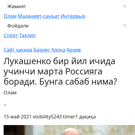
Жамият
Олам
Маданият-санъат
Интервью
Фойдали
Спорт
Таҳлил
Сайт хақида
Бизнес
Алоқа
Архив
Лукашенко бир йил ичида
учинчи марта Россияга
боради. Бунга сабаб нима?
Олам
−
15 май 2021
visibility
5243
timer
1 дақиқа