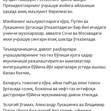
Президентларнинг учрашув жойига айланиши
ҳақида аниқ маълумот берилмаган.
Манбанинг маълумотларига кўра, Путин ва
Лукашенко ўртасида ўтказиладиган бир йил ичидаги
учинчи музокаралар, аввалги Сочи ва Москвадаги
икки учрашув сингари ёпиқ шаклда ўтказилади.
Таъкидланишича, давлат раҳбарлари
учрашувларининг тез-тез бўлиши кузга қадар
якунланиши режалаштирилган мамлакатлар
интеграцияси бўйича йўл хариталари устида ишлаш
билан боғлиқ.
Беларусь томонига кўра, айни пайтда икки томон
ўртасида солиқ, божхона ва нефт-газ иттифоқи
дастурлари бўйича муҳокамалар давом этмоқда.
Эслатиб ўтамиз, Александр Лукашенко ва Владимир
Путин сўнгги бор жорий йил апрель ойининг