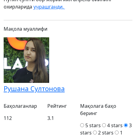
охирларида
учрашганди.
Мақола муаллифи
Рушана Султонова
Баҳолаганлар
Рейтинг
Мақолага баҳо
беринг
112
3.1
5 stars
4 stars
3
stars
2 stars
1