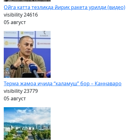
Ойга катта тезликда йирик ракета урилди (видео)
visibility
24616
05 август
Терма жамоа ичида “каламуш” бор – Каннаваро
visibility
23779
05 август