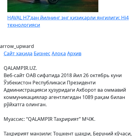
HAVAL H7’дан йилнинг энг қизиқарли янгилиги: Hi4
K
технологияси
arrow_upward
Сайт хақида
Бизнес
Алоқа
Архив
QALAMPIR.UZ.
Веб-сайт ОАВ сифатида 2018 йил 26 октябрь куни
Ўзбекистон Республикаси Президенти
Администрацияси ҳузуридаги Ахборот ва оммавий
коммуникациялар агентлигидан 1089 рақам билан
рўйхатга олинган.
Муассис: “QALAMPIR Таҳририят” МЧЖ.
Таҳририят манзили: Тошкент шаҳри, Беруний кўчаси,