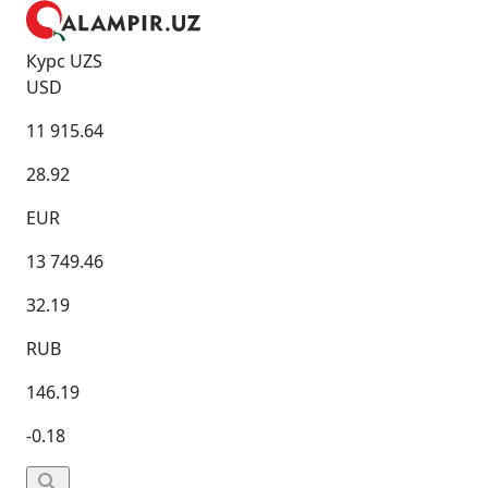
Курс UZS
USD
11 915.64
28.92
EUR
13 749.46
32.19
RUB
146.19
-0.18