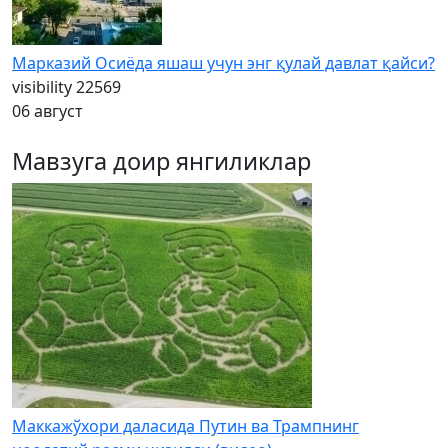
Марказий Осиёда яшаш учун энг қулай давлат қайси?
visibility
22569
06 август
Мавзуга доир янгиликлар
Маккажўхори даласида Путин ва Трампнинг