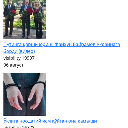
Путинга қарши юриш: Жайҳун Байрамов Украинага
борди (видео)
visibility
19997
06 август
Ўғлига ноодатий исм қўйган она қамалди
visibility
16773