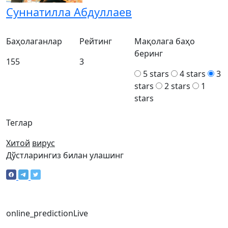
Суннатилла Абдуллаев
Баҳолаганлар
Рейтинг
Мақолага баҳо
беринг
155
3
5 stars
4 stars
3
stars
2 stars
1
stars
Теглар
Хитой
вирус
Дўстларингиз билан улашинг
online_prediction
Live