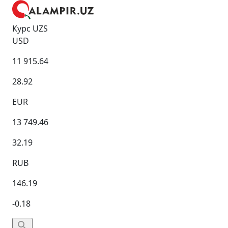
Курс UZS
USD
11 915.64
28.92
EUR
13 749.46
32.19
RUB
146.19
-0.18