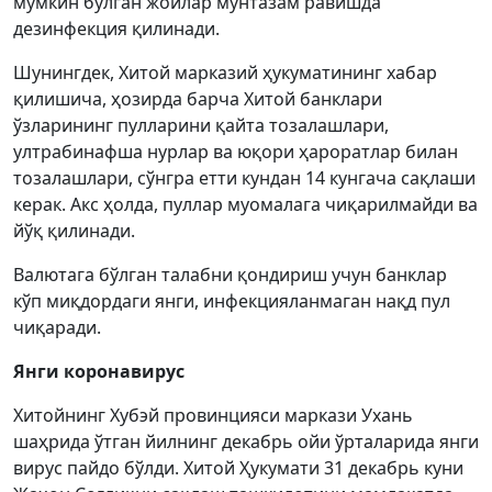
мумкин бўлган жойлар мунтазам равишда
дезинфекция қилинади.
Шунингдек, Хитой марказий ҳукуматининг хабар
қилишича, ҳозирда барча Хитой банклари
ўзларининг пулларини қайта тозалашлари,
ултрабинафша нурлар ва юқори ҳароратлар билан
тозалашлари, сўнгра етти кундан 14 кунгача сақлаши
керак. Акс ҳолда, пуллар муомалага чиқарилмайди ва
йўқ қилинади.
Валютага бўлган талабни қондириш учун банклар
кўп миқдордаги янги, инфекцияланмаган нақд пул
чиқаради.
Янги коронавирус
Хитойнинг Хубэй провинцияси маркази Ухань
шаҳрида ўтган йилнинг декабрь ойи ўрталарида янги
вирус пайдо бўлди. Хитой Ҳукумати 31 декабрь куни