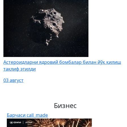
Астероидларни ядровий бомбалар билан йўқ қилиш
таклиф этилди
03 август
Бизнес
Барчаси
call_made