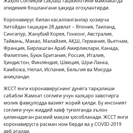
Жаҳон Соғлиқни сақлаш ташкилотини мамлакатда
эпидемия бошлангани ҳақида огоҳлантирди.
Коронавирус билан касалланганлар ҳозирча
Хитойдан ташқари 28 давлат – Япония, Таиланд,
Сингапур, Жанубий Корея, Гонконг, Австралия,
Тайвань, Макао, Малайзия, АҚШ, Германия, Вьетнам,
Франция, Бирлашган Араб Амирликлари, Канада,
Филиппин, Буюк Британия, Россия, Италия,
Ҳиндистон, Финляндия, Швеция, Шри-Ланка,
Камбожа, Непал, Испания, Бельгия ва Мисрда
аниқланди.
ЖССТ янги коронавируснинг дунёга тарқалиши
сабабли Жамоат соғлиғи учун халқаро хавотирга
молик фавқулодда вазият жорий қилди. Бу инсоният
соғлиғи учун жиддий хавф туғилганда эълон
қилинадиган расмий мақом ҳисобланади. ЖССТ янги
коронавирусга расман ном берди ва у COVID-2019
деб аталди.