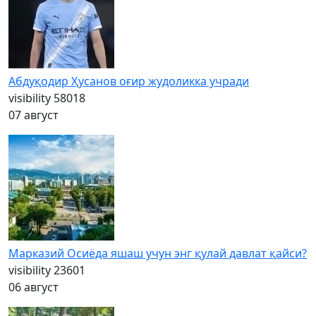
Абдуқодир Ҳусанов оғир жудоликка учради
visibility
58018
07 август
Марказий Осиёда яшаш учун энг қулай давлат қайси?
visibility
23601
06 август