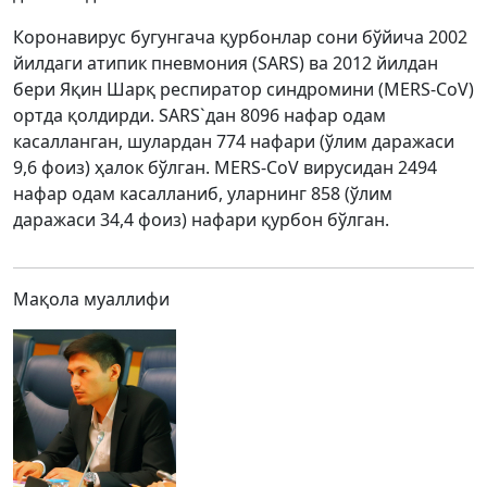
Коронавирус бугунгача қурбонлар сони бўйича 2002
йилдаги атипик пневмония (SARS) ва 2012 йилдан
бери Яқин Шарқ респиратор синдромини (MERS-CoV)
ортда қолдирди. SARS`дан 8096 нафар одам
касалланган, шулардан 774 нафари (ўлим даражаси
9,6 фоиз) ҳалок бўлган. MERS-CoV вирусидан 2494
нафар одам касалланиб, уларнинг 858 (ўлим
даражаси 34,4 фоиз) нафари қурбон бўлган.
Мақола муаллифи