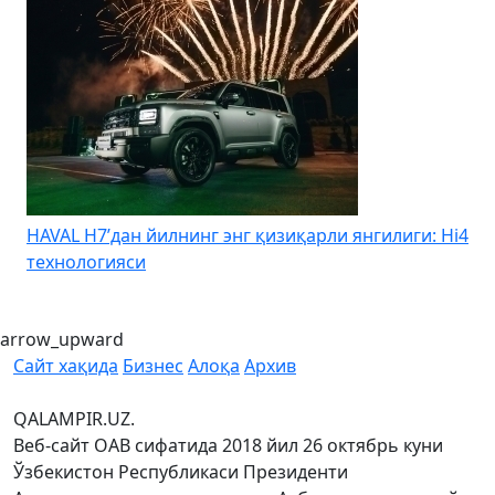
HAVAL H7’дан йилнинг энг қизиқарли янгилиги: Hi4
K
технологияси
arrow_upward
Сайт хақида
Бизнес
Алоқа
Архив
QALAMPIR.UZ.
Веб-сайт ОАВ сифатида 2018 йил 26 октябрь куни
Ўзбекистон Республикаси Президенти