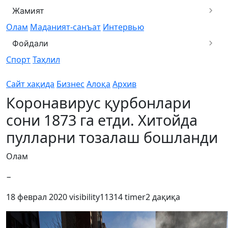
Жамият
Олам
Маданият-санъат
Интервью
Фойдали
Спорт
Таҳлил
Сайт хақида
Бизнес
Алоқа
Архив
Коронавирус қурбонлари
сони 1873 га етди. Хитойда
пулларни тозалаш бошланди
Олам
−
18 феврал 2020
visibility
11314
timer
2 дақиқа