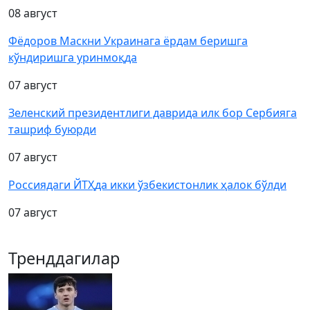
08 август
Фёдоров Маскни Украинага ёрдам беришга
кўндиришга уринмоқда
07 август
Зеленский президентлиги даврида илк бор Сербияга
ташриф буюрди
07 август
Россиядаги ЙТҲда икки ўзбекистонлик ҳалок бўлди
07 август
Тренддагилар