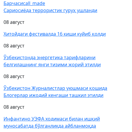
Барчаси
call_made
Сариосиёда террористик гуруҳ ушланди
08 август
Хитойдаги фестивалда 16 киши куйиб қолди
08 август
Ўзбекистонда энергетика тарифларини
белгилашнинг янги тизими жорий этилди
08 август
Ўзбекистон Журналистлар уюшмаси қошида
Блогерлар ижодий кенгаши ташкил этилди
08 август
Инфантино УЭФА ходимаси билан ишқий
муносабатда бўлганликда айбланмоқда