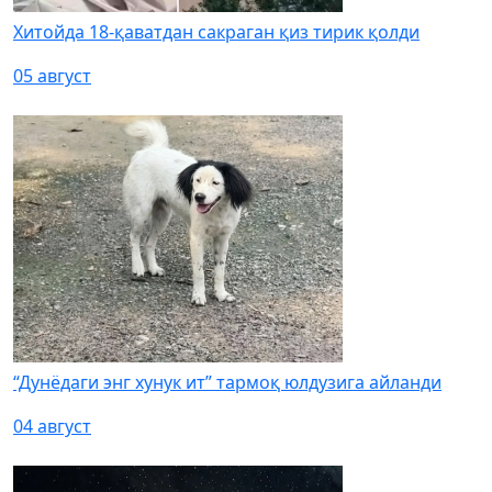
Хитойда 18-қаватдан сакраган қиз тирик қолди
05 август
“Дунёдаги энг хунук ит” тармоқ юлдузига айланди
04 август