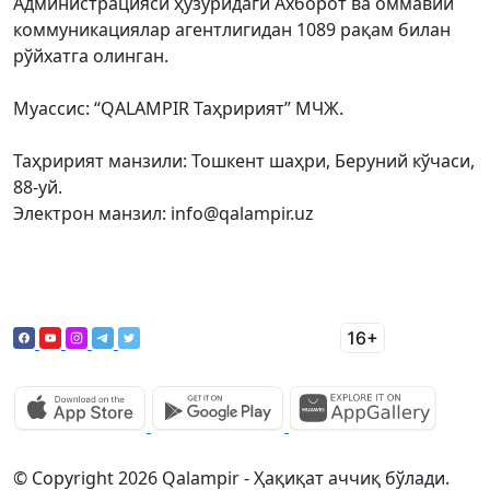
Администрацияси ҳузуридаги Ахборот ва оммавий
коммуникациялар агентлигидан 1089 рақам билан
рўйхатга олинган.
Муассис: “QALAMPIR Таҳририят” МЧЖ.
Таҳририят манзили: Тошкент шаҳри, Беруний кўчаси,
88-уй.
Электрон манзил: info@qalampir.uz
© Copyright 2026 Qalampir - Ҳақиқат аччиқ бўлади.