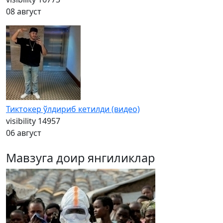
08 август
Тиктокер ўлдириб кетилди (видео)
visibility
14957
06 август
Мавзуга доир янгиликлар