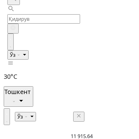
Ўз
30°C
Тошкент
Ўз
11 915.64