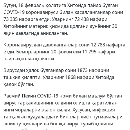
Бугун, 18 февраль ҳолатига Хитойда пайдо бўлган
COVID-19 коронавируси билан касалланганлар сони
73 335 нафарга етди. Уларнинг 72 438 нафари
Хитойнинг материк қисмида қолгани дунёнинг 30
яқин давлатида аниқланган.
Коронавирусдан даволанганлар сони 12 783 нафарга
етди. Беморларнинг 20 фоизи ёки 11 795 нафари
оғир аҳволда қоляпти.
Вирусдан ҳалок бўлганлар сони 1873 нафарни
ташкил қиляпти. Уларнинг 1868 нафари Хитойда
ҳалок бўлган.
Расмий Пекин COVID-19 номи билан маълум бўлган
вирус тарқалишининг олдини олишга қаратилган
янги чораларни эълон қилди. Хусусан, инфекция
тарқалган ҳудудлардаги бинолар лифт тугмачалари,
эшик тутқичлари ва бошқа вирус туриб қолиши