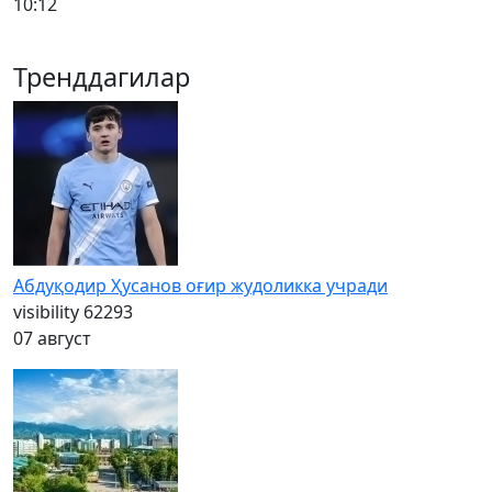
10:12
Тренддагилар
Абдуқодир Ҳусанов оғир жудоликка учради
visibility
62293
07 август