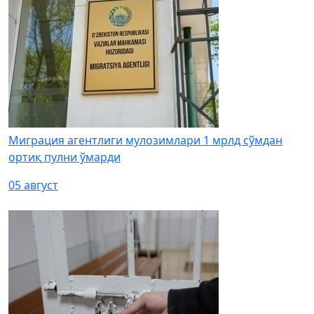
Миграция агентлиги мулозимлари 1 мрлд сўмдан
ортиқ пулни ўмарди
05 август