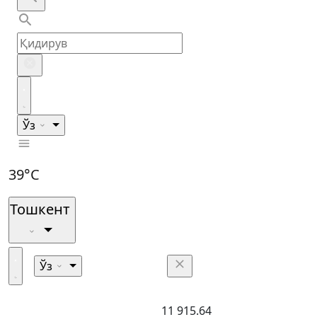
Ўз
39°C
Тошкент
Ўз
11 915.64