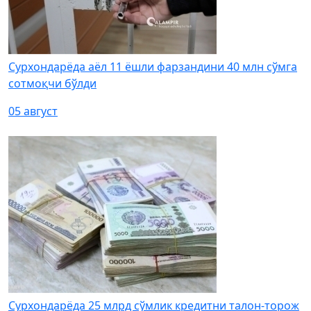
Сурхондарёда аёл 11 ёшли фарзандини 40 млн сўмга
сотмоқчи бўлди
05 август
Сурхондарёда 25 млрд сўмлик кредитни талон-торож