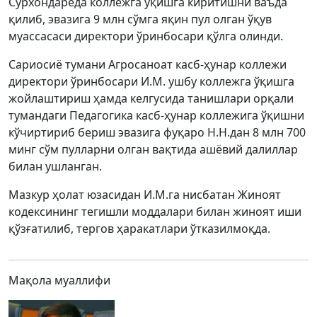
Сурхондарёда коллежга ўқишга киритишни ваъда
қилиб, эвазига 9 млн сўмга яқин пул олган ўқув
муассасаси директори ўринбосари қўлга олинди.
Сариосиё тумани Агросаноат касб-ҳунар коллежи
директори ўринбосари И.М. ушбу коллежга ўқишга
жойлаштириш ҳамда келгусида танишлари орқали
тумандаги Педагогика касб-ҳунар коллежига ўқишни
кўчиртириб бериш эвазига фуқаро Н.Н.дан 8 млн 700
минг сўм пулларни олган вақтида ашёвий далиллар
билан ушланган.
Мазкур ҳолат юзасидан И.М.га нисбатан Жиноят
кодексининг тегишли моддалари билан жиноят иши
қўзғатилиб, тергов ҳаракатлари ўтказилмоқда.
Мақола муаллифи