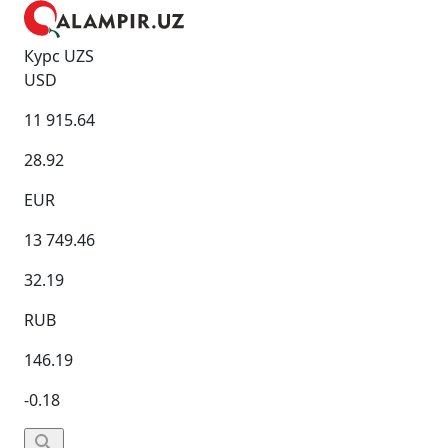
Курс UZS
USD
11 915.64
28.92
EUR
13 749.46
32.19
RUB
146.19
-0.18