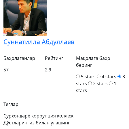
Суннатилла Абдуллаев
Баҳолаганлар
Рейтинг
Мақолага баҳо
беринг
57
2.9
5 stars
4 stars
3
stars
2 stars
1
stars
Теглар
Сурхондарё
коррупция
коллеж
Дўстларингиз билан улашинг