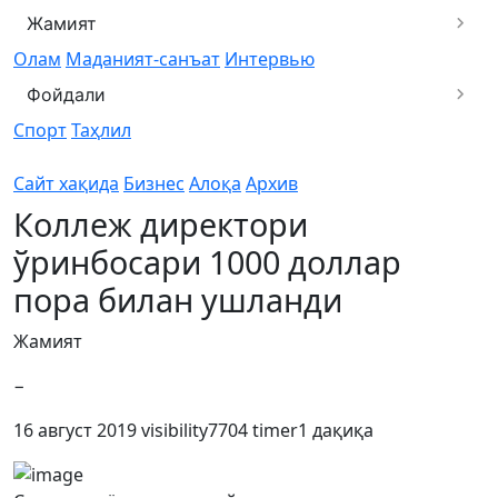
Жамият
Олам
Маданият-санъат
Интервью
Фойдали
Спорт
Таҳлил
Сайт хақида
Бизнес
Алоқа
Архив
Коллеж директори
ўринбосари 1000 доллар
пора билан ушланди
Жамият
−
16 август 2019
visibility
7704
timer
1 дақиқа