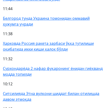
11:44
Белгород тунда Украина томонидан оммавий
ҳужумга учради
11:38
Харковда Россия ракета зарбаси ўққа тутилиши
оқибатида икки киши ҳалок бўлди
11:32
Сурхондарёда 2 нафар фуқаронинг ёнидан гиёҳванд
модда топилди
10:12
Ситсилияда Этна вулқони шиддат билан отилишда
давом этмоқда