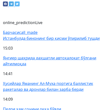
online_prediction
Live
Барчаси
call_made
Истанбулда бинонинг бир қисми ўпирилиб тушди
15:03
Янгиер шаҳрида даҳшатли автоҳалокат бўлгани
айтилмоқда
14:41
Ҳусийлар Яманинг Ал-Муха портига баллистик
ракеталар ва дронлар билан зарба берди
14:09
Педри ҳам сочини оққа бўяди