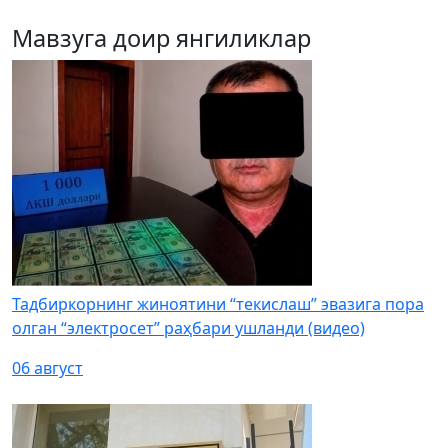
Мавзуга доир янгиликлар
Тадбиркорнинг жиноятини “текислаш” эвазига пора
олган “электросет” раҳбари ушланди (видео)
06 август