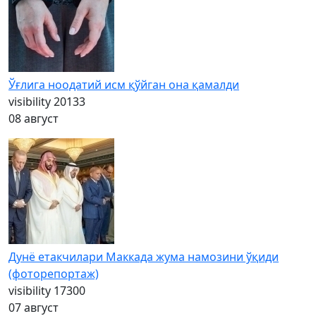
Ўғлига ноодатий исм қўйган она қамалди
visibility
20133
08 август
Дунё етакчилари Маккада жума намозини ўқиди
(фоторепортаж)
visibility
17300
07 август