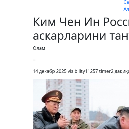
Са
Ал
Ким Чен Ин Росс
аскарларини тан
Олам
−
14 декабр 2025
visibility
11257
timer
2 дақиқ