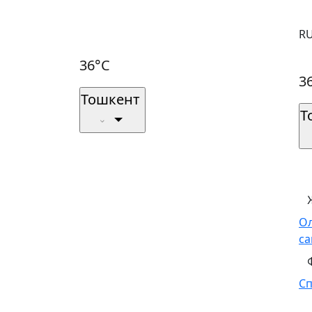
R
36°C
3
Тошкент
Т
О
са
С