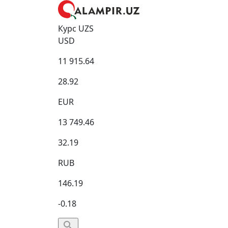
Курс UZS
USD
11 915.64
28.92
EUR
13 749.46
32.19
RUB
146.19
-0.18