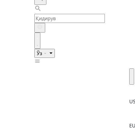
Ўз
U
E