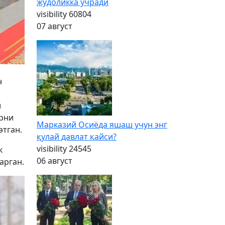
жудоликка учради
visibility
60804
07 август
н
й
арни
Марказий Осиёда яшаш учун энг
этган.
қулай давлат қайси?
visibility
24545
к
06 август
арган.