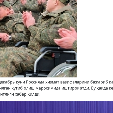
декабрь куни Россияда хизмат вазифаларини бажариб қ
лган кутиб олиш маросимида иштирок этди. Бу ҳақда ке
нтлиги хабар қилди.