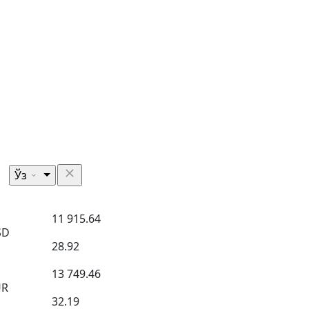
Ўз
11 915.64
SD
28.92
13 749.46
UR
32.19