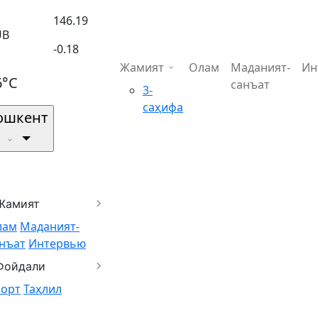
146.19
UB
-0.18
Жамият
Олам
Маданият-
Ин
6°C
санъат
3-
саҳифа
ошкент
Жамият
лам
Маданият-
нъат
Интервью
Фойдали
порт
Таҳлил