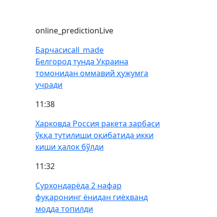
online_prediction
Live
Барчаси
call_made
Белгород тунда Украина
томонидан оммавий ҳужумга
учради
11:38
Харковда Россия ракета зарбаси
ўққа тутилиши оқибатида икки
киши ҳалок бўлди
11:32
Сурхондарёда 2 нафар
фуқаронинг ёнидан гиёҳванд
модда топилди