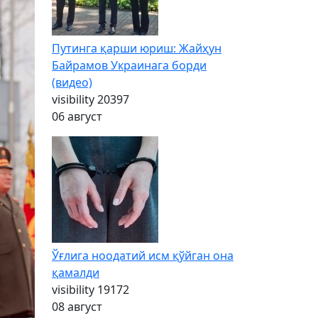
Путинга қарши юриш: Жайҳун
Байрамов Украинага борди
(видео)
visibility
20397
06 август
Ўғлига ноодатий исм қўйган она
қамалди
visibility
19172
08 август