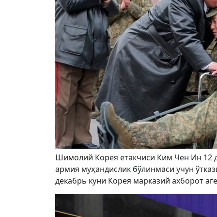
Шимолий Корея етакчиси Ким Чен Ин 12 
армия муҳандислик бўлинмаси учун ўткази
декабрь куни Корея марказий ахборот аге