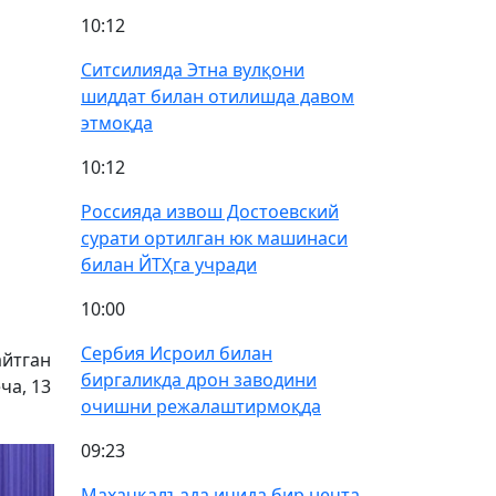
10:12
Ситсилияда Этна вулқони
шиддат билан отилишда давом
этмоқда
10:12
Россияда извош Достоевский
сурати ортилган юк машинаси
билан ЙТҲга учради
10:00
Сербия Исроил билан
айтган
биргаликда дрон заводини
ча, 13
очишни режалаштирмоқда
09:23
Махачқалъада ичида бир нечта