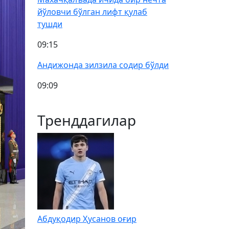
йўловчи бўлган лифт қулаб
тушди
09:15
Андижонда зилзила содир бўлди
09:09
Тренддагилар
Абдуқодир Ҳусанов оғир