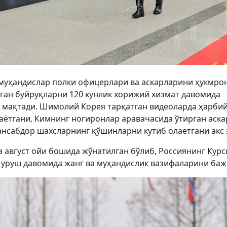
-муҳандислар полки офицерлари ва аскарларини ҳукмро
ган буйруқларни 120 кунлик хорижий хизмат давомида
н мақтади. Шимолий Корея тарқатган видеоларда ҳарби
аётгани, Кимнинг ногиронлар аравачасида ўтирган аск
ансабдор шахсларнинг қўшинларни кутиб олаётгани акс 
 август ойи бошида жўнатилган бўлиб, Россиянинг Курс
 уруш давомида жанг ва муҳандислик вазифаларини баж