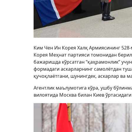
Ким Чен Ин Корея Халқ Армиясининг 528
Корея Меҳнат партияси томонидан берил
бажаришда кўрсатган “қаҳрамонлик” учу
формадаги аскарларнинг самолётдан туш
қучоқлаётгани, шунингдек, аскарлар ва м
Агентлик маълумотига кўра, ушбу бўлинма
вилоятида Москва билан Киев ўртасидаги