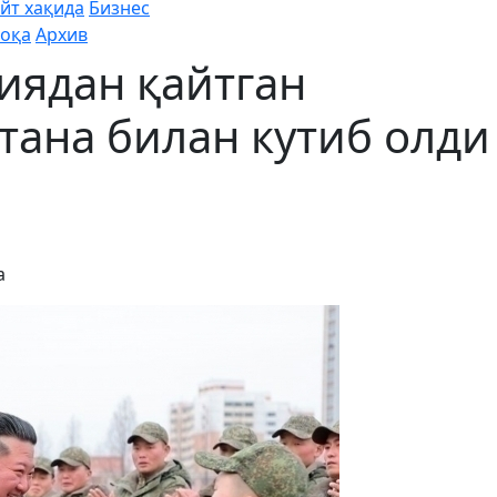
йт хақида
Бизнес
оқа
Архив
иядан қайтган
тана билан кутиб олди
а