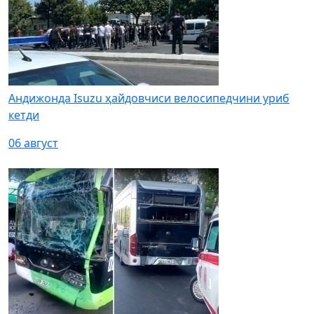
Андижонда Isuzu ҳайдовчиси велосипедчини уриб
кетди
06 август