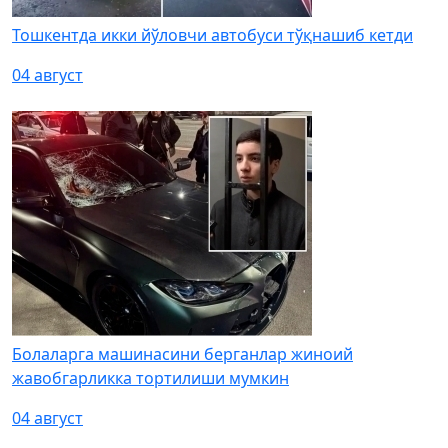
Тошкентда икки йўловчи автобуси тўқнашиб кетди
04 август
Болаларга машинасини берганлар жиноий
жавобгарликка тортилиши мумкин
04 август