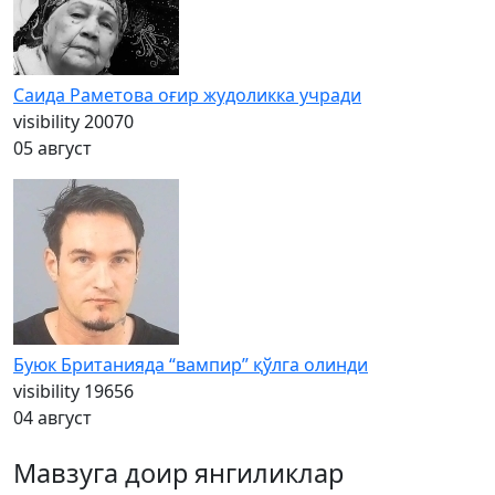
Саида Раметова оғир жудоликка учради
visibility
20070
05 август
Буюк Британияда “вампир” қўлга олинди
visibility
19656
04 август
Мавзуга доир янгиликлар