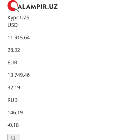
Курс UZS
USD
11 915.64
28.92
EUR
13 749.46
32.19
RUB
146.19
-0.18