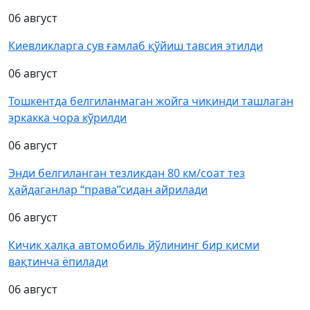
06 август
Киевликларга сув ғамлаб қўйиш тавсия этилди
06 август
Тошкентда белгиланмаган жойга чиқинди ташлаган
эркакка чора кўрилди
06 август
Энди белгиланган тезликдан 80 км/соат тез
ҳайдаганлар “права”сидан айрилади
06 август
Кичик ҳалқа автомобиль йўлининг бир қисми
вақтинча ёпилади
06 август