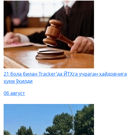
21 бола билан Tracker’да ЙТҲга учраган ҳайдовчига
ҳукм ўқилди
06 август