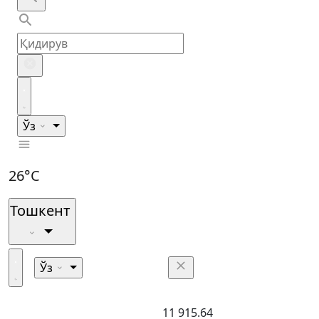
Ўз
26°C
Тошкент
Ўз
11 915.64