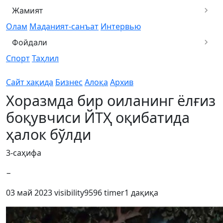
Жамият
Олам
Маданият-санъат
Интервью
Фойдали
Спорт
Таҳлил
Сайт хақида
Бизнес
Алоқа
Архив
Хоразмда бир оиланинг ёлғиз
боқувчиси ЙТҲ оқибатида
ҳалок бўлди
3-саҳифа
−
03 май 2023
visibility
9596
timer
1 дақиқа