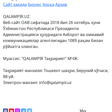
Сайт хақида
Бизнес
Алоқа
Архив
QALAMPIR.UZ.
Веб-сайт ОАВ сифатида 2018 йил 26 октябрь куни
Ўзбекистон Республикаси Президенти
Администрацияси ҳузуридаги Ахборот ва оммавий
коммуникациялар агентлигидан 1089 рақам билан
рўйхатга олинган.
Муассис: “QALAMPIR Таҳририят” МЧЖ.
Таҳририят манзили: Тошкент шаҳри, Беруний кўчаси,
88-уй.
Электрон манзил: info@qalampir.uz