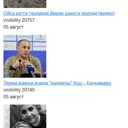
Ойга катта тезликда йирик ракета урилди (видео)
visibility
20757
05 август
Терма жамоа ичида “каламуш” бор – Каннаваро
visibility
20740
05 август