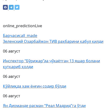
online_prediction
Live
Барчаси
call_made
Зеленский Озарбайжон ТИВ раҳбарини қабул қилди
06 август
Инспектор “Бўрижар”да чўкаётган 13 яшар болани
қутқариб қолди
06 август
Қўйлиқда ҳам ёнғин содир бўлди
06 август
Ян Диоманде расман “Реал Мадрид”га ўтди