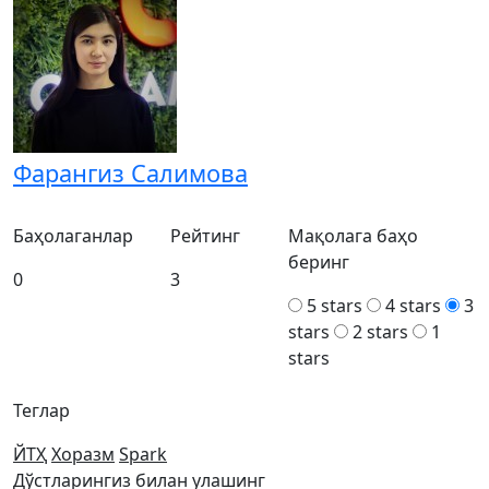
Фарангиз Салимова
Баҳолаганлар
Рейтинг
Мақолага баҳо
беринг
0
3
5 stars
4 stars
3
stars
2 stars
1
stars
Теглар
ЙТҲ
Хоразм
Spark
Дўстларингиз билан улашинг