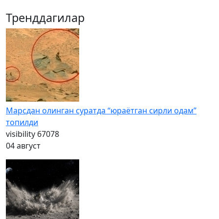
Тренддагилар
Марсдан олинган суратда “юраётган сирли одам”
топилди
visibility
67078
04 август