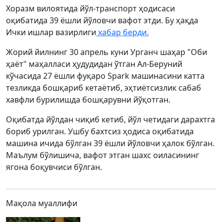
Хоразм вилоятида йўл-транспорт ҳодисаси
оқибатида 39 ёшли йўловчи вафот этди. Бу ҳақда
Ички ишлар вазирлиги
хабар берди.
Жорий йилнинг 30 апрель куни Урганч шаҳар "Оби
ҳаёт" маҳалласи ҳудудидан ўтган Ал-Беруний
кўчасида 27 ёшли фуқаро Spark машинасини катта
тезликда бошқариб кетаётиб, эҳтиётсизлик сабаб
хавфли бурилишда бошқарувни йўқотган.
Оқибатда йўлдан чиқиб кетиб, йўл четидаги дарахтга
бориб урилган. Ушбу бахтсиз ҳодиса оқибатида
машина ичида бўлган 39 ёшли йўловчи ҳалок бўлган.
Маълум бўлишича, вафот этган шахс оиласининг
ягона боқувчиси бўлган.
Мақола муаллифи