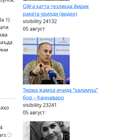
Ойга катта тезликда йирик
ракета урилди (видео)
a 1)
visibility
24132
мати
05 август
ква
ваъда
ини
Терма жамоа ичида “каламуш”
бор – Каннаваро
visibility
23241
баҳо
05 август
4
ars