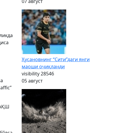
07 август
ликда
диса
Ҳусановнинг “Сити”даги янги
маоши очиқланди
visibility
28546
па
05 август
ffic”
 АҚШ
бўлса,