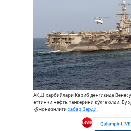
АҚШ ҳарбийлари Кариб денгизида Венесуэ
еттинчи нефть танкерини қўлга олди. Бу 
қўмондонлиги
хабар берди
.