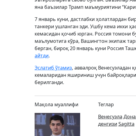
яна баъзилар Трамп маъмуриятини “Кари
7 январь куни, дастлабки ҳолатлардан бир
танкери ушланган эди. Ушбу кема икки ҳ
кемасидан қочиб юрган. Россия томони б
маълумотига кўра, Вашингтон экипаж тар
берган, бироқ 20 январь куни Россия Та
айтди
.
Эслатиб ўтамиз
, аввалроқ Венесуэладан 
кемаларидан яшириниш учун байроқлари
берилганди.
Мақола муаллифи
Теглар
Венесуэла
Дона
денгизи
Sagitta