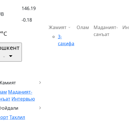
146.19
UB
-0.18
Жамият
Олам
Маданият-
Ин
7°C
санъат
3-
саҳифа
ошкент
Жамият
лам
Маданият-
нъат
Интервью
Фойдали
порт
Таҳлил