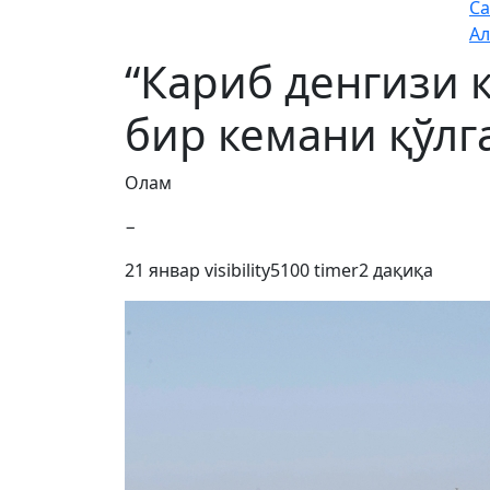
Са
Ал
“Кариб денгизи 
бир кемани қўлга
Олам
−
21 январ
visibility
5100
timer
2 дақиқа