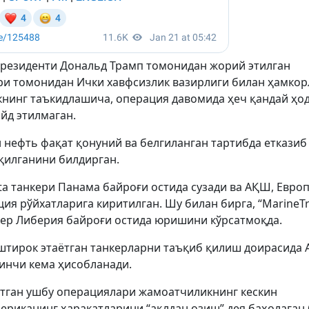
 Президенти Дональд Трамп томонидан жорий этилган
ри томонидан Ички хавфсизлик вазирлиги билан ҳамкор
книнг таъкидлашича, операция давомида ҳеч қандай ҳо
айд этилмаган.
нефть фақат қонуний ва белгиланган тартибда етказиб
қилганини билдирган.
tta танкери Панама байроғи остида сузади ва АҚШ, Евро
я рўйхатларига киритилган. Шу билан бирга, “MarineTra
нкер Либерия байроғи остида юришини кўрсатмоқда.
иштирок этаётган танкерларни таъқиб қилиш доирасида
инчи кема ҳисобланади.
ётган ушбу операциялари жамоатчиликнинг кескин
ериканинг ҳаракатларини “ақлдан озиш” дея баҳолаган 