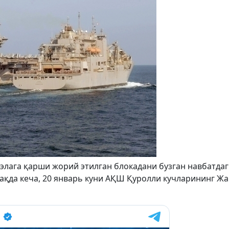
лага қарши жорий этилган блокадани бузган навбатдаг
ҳақда кеча, 20 январь куни АҚШ Қуролли кучларининг Ж