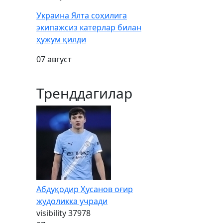
Украина Ялта соҳилига
экипажсиз катерлар билан
ҳужум қилди
07 август
Тренддагилар
Абдуқодир Ҳусанов оғир
жудоликка учради
visibility
37978