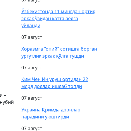
Ўзбекистонда 11 мингдан ортиқ
эркак ўзидан катта аёлга
уйланди
07 август
Хоразмга “опий” сотишга борган
ургутлик эркак қўлга тушди
07 август
Ким Чен Ин уруш ортидан 22
млрд доллар ишлаб топди
и –
07 август
анубий
Украина Қримда дронлар
парадини уюштирди
07 август