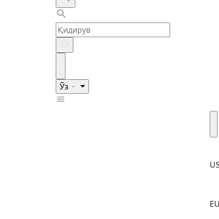
Ўз
U
E