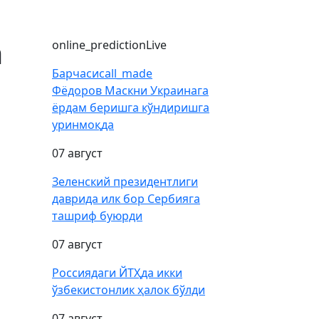
а
online_prediction
Live
Барчаси
call_made
Фёдоров Маскни Украинага
ёрдам беришга кўндиришга
уринмоқда
07 август
Зеленский президентлиги
даврида илк бор Сербияга
ташриф буюрди
07 август
Россиядаги ЙТҲда икки
ўзбекистонлик ҳалок бўлди
07 август