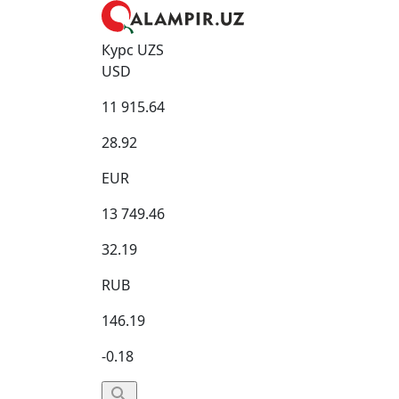
Курс UZS
USD
11 915.64
28.92
EUR
13 749.46
32.19
RUB
146.19
-0.18