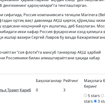
б денгизининг қароқчилари”га тенглаштирган.
и сифатида, Россия компаниясига тегишли Marinera (Bell
афтадан ортиқ вақт давомида АҚШ қирғоқ қўриқлаш хиз
у ҳодисани ноқонуний куч ишлатиш, деб баҳолаган. Мос
кибидаги икки нафар Россия фуқаросини озод қилишга 
шқи ишлар вазири Сергей Лавров бу ваъда бажарилмаган
қочаётган “соя флоти”га мансуб танкерлар АҚШ ҳарбий
ни Россияники билан алмаштираётгани ҳақида хабар
Баҳолаганлар
Рейтинг
Мақолага 
беринг
льд Трамп
Кариб
0
3
5 stars
stars
3 st