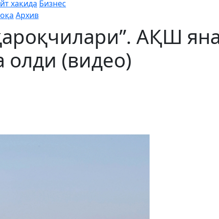
йт хақида
Бизнес
оқа
Архив
қароқчилари”. АҚШ ян
 олди (видео)