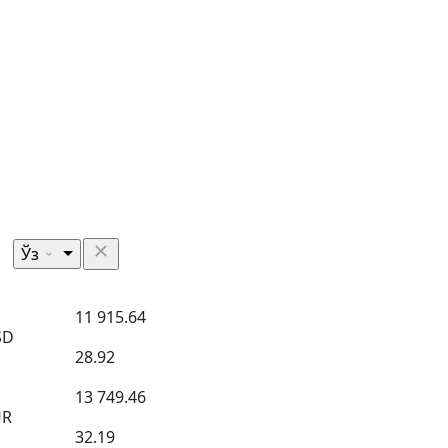
Ўз
11 915.64
SD
28.92
13 749.46
UR
32.19