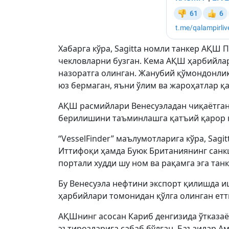
Хабарга кўра, Sagitta номли танкер АҚШ
чекловларни бузган. Кема АҚШ ҳарбийла
назоратга олинган. Жанубий қўмондонли
юз бермаган, яъни ўлим ва жароҳатлар қ
АҚШ расмийлари Венесуэладан чиқаётган 
берилишини таъминлашга қатъий қарор 
“VesselFinder” маълумотларига кўра, Sagi
Иттифоқи ҳамда Буюк Британиянинг санкци
портали худди шу ном ва рақамга эга та
Бу Венесуэла нефтини экспорт қилишда 
ҳарбийлари томонидан қўлга олинган етт
АҚШнинг асосан Кариб денгизида ўтказа
эътирозларига сабаб бўлган. Баъзилар Ам