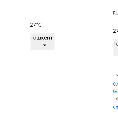
R
27°C
2
Тошкент
Т
О
са
С