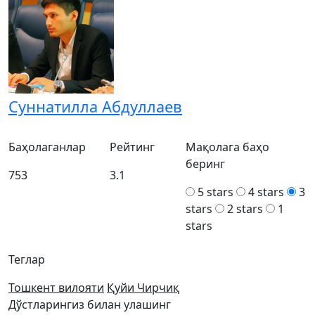
Суннатилла Абдуллаев
Баҳолаганлар
Рейтинг
Мақолага баҳо
беринг
753
3.1
5 stars
4 stars
3
stars
2 stars
1
stars
Теглар
Тошкент вилояти
Қуйи Чирчиқ
Дўстларингиз билан улашинг