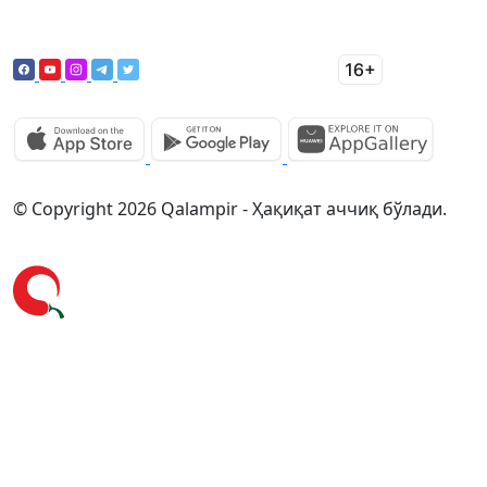
© Copyright 2026 Qalampir - Ҳақиқат аччиқ бўлади.