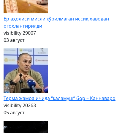
Ер аҳолиси мисли кўрилмаган иссиқ ҳаводан
огоҳлантирилди
visibility
29007
03 август
Терма жамоа ичида “каламуш” бор – Каннаваро
visibility
20263
05 август