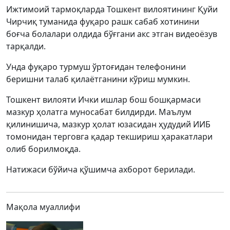
Ижтимоий тармоқларда Тошкент вилоятининг Қуйи
Чирчиқ туманида фуқаро рашк сабаб хотинини
боғча болалари олдида бўғгани акс этган видеоёзув
тарқалди.
Унда фуқаро турмуш ўртоғидан телефонини
беришни талаб қилаётганини кўриш мумкин.
Тошкент вилояти Ички ишлар бош бошқармаси
мазкур ҳолатга муносабат билдирди. Маълум
қилинишича, мазкур ҳолат юзасидан ҳудудий ИИБ
томонидан терговга қадар текшириш ҳаракатлари
олиб борилмоқда.
Натижаси бўйича қўшимча ахборот берилади.
Мақола муаллифи