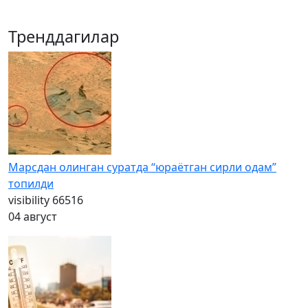
Тренддагилар
Марсдан олинган суратда “юраётган сирли одам”
топилди
visibility
66516
04 август