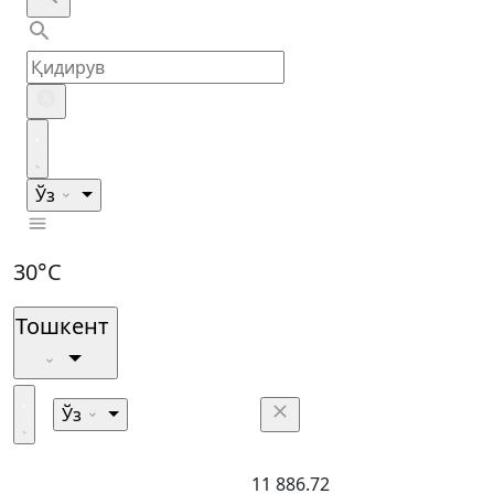
Ўз
30°C
Тошкент
Ўз
11 886.72