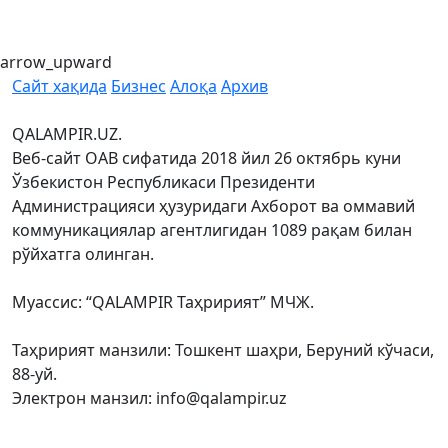
arrow_upward
Сайт хақида
Бизнес
Алоқа
Архив
QALAMPIR.UZ.
Веб-сайт ОАВ сифатида 2018 йил 26 октябрь куни
Ўзбекистон Республикаси Президенти
Администрацияси ҳузуридаги Ахборот ва оммавий
коммуникациялар агентлигидан 1089 рақам билан
рўйхатга олинган.
Муассис: “QALAMPIR Таҳририят” МЧЖ.
Таҳририят манзили: Тошкент шаҳри, Беруний кўчаси,
88-уй.
Электрон манзил: info@qalampir.uz