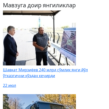
Мавзуга доир янгиликлар
Шавкат Мирзиёев 240 млрд сўмлик янги йўл
ўтказгични кўздан кечирди
22 июл