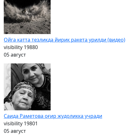
Ойга катта тезликда йирик ракета урилди (видео)
visibility
19880
05 август
Саида Раметова оғир жудоликка учради
visibility
19801
05 август