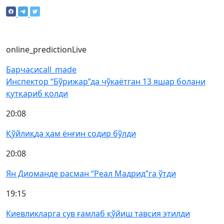
online_prediction
Live
Барчаси
call_made
Инспектор “Бўрижар”да чўкаётган 13 яшар болани
қутқариб қолди
20:08
Қўйлиқда ҳам ёнғин содир бўлди
20:08
Ян Диоманде расман “Реал Мадрид”га ўтди
19:15
Киевликларга сув ғамлаб қўйиш тавсия этилди