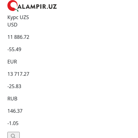
Курс UZS
USD
11 886.72
-55.49
EUR
13 717.27
-25.83
RUB
146.37
-1.05