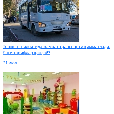
Тошкент вилоятида жамоат транспорти қимматлади.
Янги тарифлар қандай?
21 июл