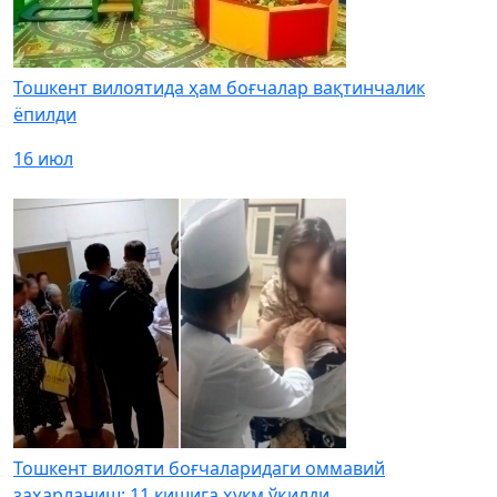
Тошкент вилоятида ҳам боғчалар вақтинчалик
ёпилди
16 июл
Тошкент вилояти боғчаларидаги оммавий
заҳарланиш: 11 кишига ҳукм ўқилди