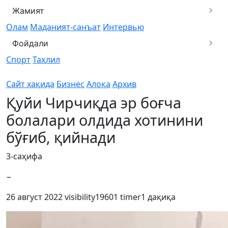
Жамият
Олам
Маданият-санъат
Интервью
Фойдали
Спорт
Таҳлил
Сайт хақида
Бизнес
Алоқа
Архив
Қуйи Чирчиқда эр боғча
болалари олдида хотинини
бўғиб, қийнади
3-саҳифа
−
26 август 2022
visibility
19601
timer
1 дақиқа