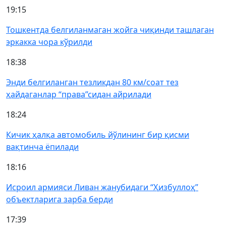
19:15
Тошкентда белгиланмаган жойга чиқинди ташлаган
эркакка чора кўрилди
18:38
Энди белгиланган тезликдан 80 км/соат тез
ҳайдаганлар “права”сидан айрилади
18:24
Кичик ҳалқа автомобиль йўлининг бир қисми
вақтинча ёпилади
18:16
Исроил армияси Ливан жанубидаги “Ҳизбуллоҳ”
объектларига зарба берди
17:39