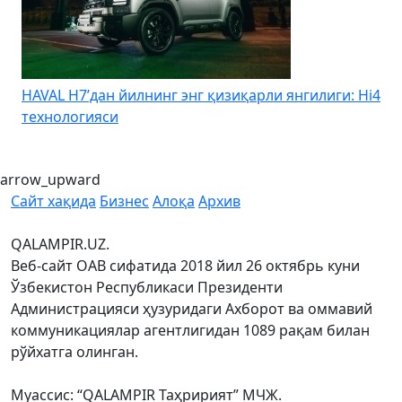
HAVAL H7’дан йилнинг энг қизиқарли янгилиги: Hi4
K
технологияси
arrow_upward
Сайт хақида
Бизнес
Алоқа
Архив
QALAMPIR.UZ.
Веб-сайт ОАВ сифатида 2018 йил 26 октябрь куни
Ўзбекистон Республикаси Президенти
Администрацияси ҳузуридаги Ахборот ва оммавий
коммуникациялар агентлигидан 1089 рақам билан
рўйхатга олинган.
Муассис: “QALAMPIR Таҳририят” МЧЖ.