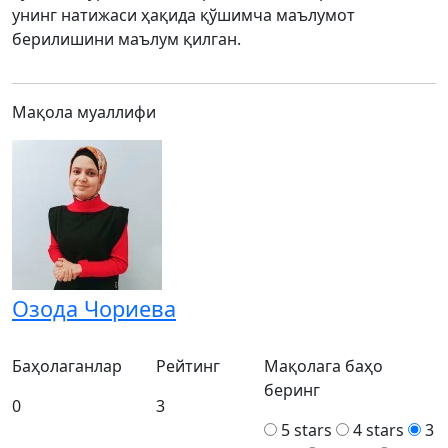
унинг натижаси ҳақида қўшимча маълумот
берилишини маълум қилган.
Мақола муаллифи
Озода Чориева
Баҳолаганлар
Рейтинг
Мақолага баҳо
беринг
0
3
5 stars
4 stars
3