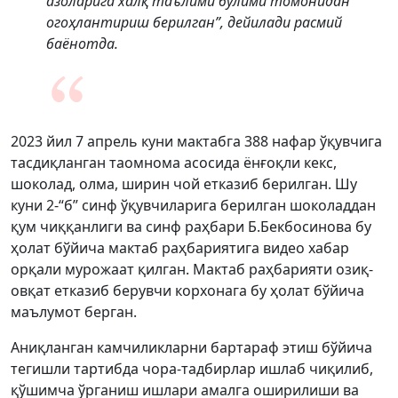
азоларига халқ таълими бўлими томонидан
огоҳлантириш берилган”, дейилади расмий
баёнотда.
2023 йил 7 апрель куни мактабга 388 нафар ўқувчига
тасдиқланган таомнома асосида ёнғоқли кекс,
шоколад, олма, ширин чой етказиб берилган. Шу
куни 2-“б” синф ўқувчиларига берилган шоколаддан
қум чиққанлиги ва синф раҳбари Б.Бекбосинова бу
ҳолат бўйича мактаб раҳбариятига видео хабар
орқали мурожаат қилган. Мактаб раҳбарияти озиқ-
овқат етказиб берувчи корхонага бу ҳолат бўйича
маълумот берган.
Аниқланган камчиликларни бартараф этиш бўйича
тегишли тартибда чора-тадбирлар ишлаб чиқилиб,
қўшимча ўрганиш ишлари амалга оширилиши ва