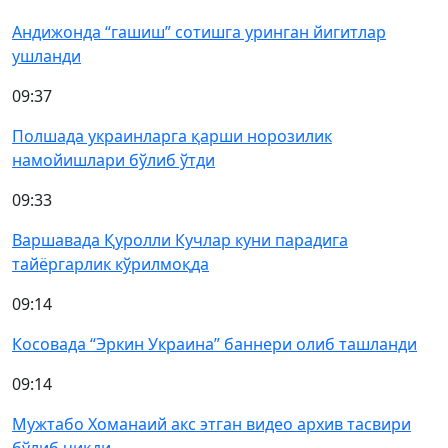
Андижонда “гашиш” сотишга уринган йигитлар
ушланди
09:37
Полшада украинларга қарши норозилик
намойишлари бўлиб ўтди
09:33
Варшавада Қуролли Кучлар куни парадига
тайёргарлик кўрилмоқда
09:14
Косовада “Эркин Украина” баннери олиб ташланди
09:14
Мужтабо Хоманаий акс этган видео архив тасвири