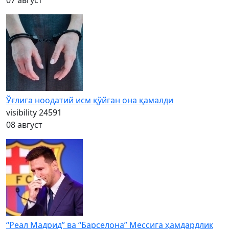
07 август
Ўғлига ноодатий исм қўйган она қамалди
visibility
24591
08 август
“Реал Мадрид” ва “Барселона” Мессига ҳамдардлик