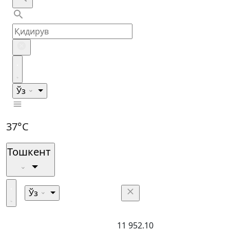
Ўз
37°C
Тошкент
Ўз
11 952.10