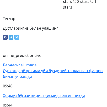
stars
2 stars
1
stars
Теглар
Дўстларингиз билан улашинг
online_prediction
Live
Барчаси
call_made
Сурхондарё ҳокими уйи буздириб ташланган фуқаро
билан учрашди
09:48
Ҳормуз бўғози кириш қисмида ёнғин чиқди
09:44