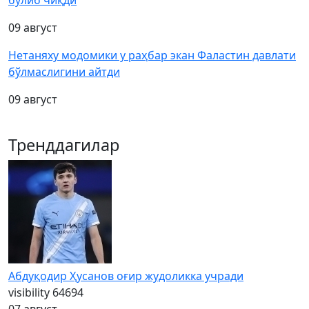
бўлиб чиқди
09 август
Нетаняху модомики у раҳбар экан Фаластин давлати
бўлмаслигини айтди
09 август
Тренддагилар
Абдуқодир Ҳусанов оғир жудоликка учради
visibility
64694