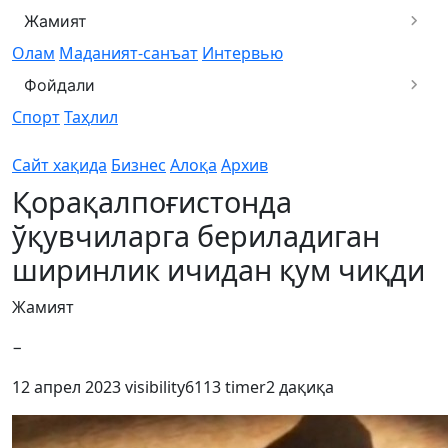
Жамият
Олам
Маданият-санъат
Интервью
Фойдали
Спорт
Таҳлил
Сайт хақида
Бизнес
Алоқа
Архив
Қорақалпоғистонда
ўқувчиларга бериладиган
ширинлик ичидан қум чиқди
Жамият
−
12 апрел 2023
visibility
6113
timer
2 дақиқа