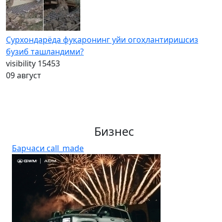
Сурхондарёда фуқаронинг уйи огоҳлантиришсиз
бузиб ташландими?
visibility
15453
09 август
Бизнес
Барчаси
call_made