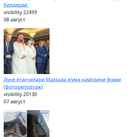
билдирди
visibility
22499
08 август
Дунё етакчилари Маккада жума намозини ўқиди
(фоторепортаж)
visibility
20130
07 август