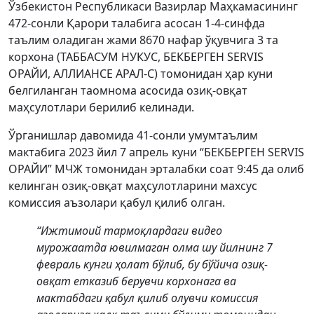
Ўзбекистон Республикаси Вазирлар Маҳкамасининг
472-сонли Қарори талабига асосан 1-4-синфда
таълим оладиган жами 8670 нафар ўқувчига 3 та
корхона (ТАББАСУМ НУКУС, БEКБEРГEН SERVIS
ОРАЙИ, АЛЛИАНСE АРАЛ-С) томонидан ҳар куни
белгиланган таомнома асосида озиқ-овқат
маҳсулотлари берилиб келинади.
Ўрганишлар давомида 41-сонли умумтаълим
мактабига 2023 йил 7 апрель куни “БEКБEРГEН SERVIS
ОРАЙИ” МЧЖ томонидан эрталабки соат 9:45 да олиб
келинган озиқ-овқат маҳсулотларини махсус
комиссия аъзолари қабул қилиб олган.
“Ижтимоий тармоқлардаги видео
мурожаатда ювилмаган олма шу йилнинг 7
февраль кунги ҳолат бўлиб, бу бўйича озиқ-
овқат етказиб берувчи корхонага ва
мактабдаги қабул қилиб олувчи комиссия