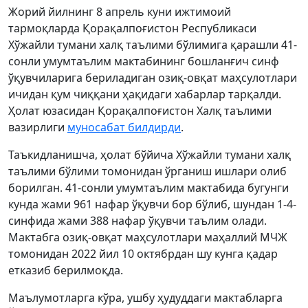
Жорий йилнинг 8 апрель куни ижтимоий
тармоқларда Қорақалпоғистон Республикаси
Хўжайли тумани халқ таълими бўлимига қарашли 41-
сонли умумтаълим мактабининг бошланғич синф
ўқувчиларига бериладиган озиқ-овқат маҳсулотлари
ичидан қум чиққани ҳақидаги хабарлар тарқалди.
Ҳолат юзасидан Қорақалпоғистон Халқ таълими
вазирлиги
муносабат билдирди
.
Таъкидланишча, ҳолат бўйича Хўжайли тумани халқ
таълими бўлими томонидан ўрганиш ишлари олиб
борилган. 41-сонли умумтаълим мактабида бугунги
кунда жами 961 нафар ўқувчи бор бўлиб, шундан 1-4-
синфида жами 388 нафар ўқувчи таълим олади.
Мактабга озиқ-овқат маҳсулотлари маҳаллий МЧЖ
томонидан 2022 йил 10 октябрдан шу кунга қадар
етказиб берилмоқда.
Маълумотларга кўра, ушбу ҳудуддаги мактабларга