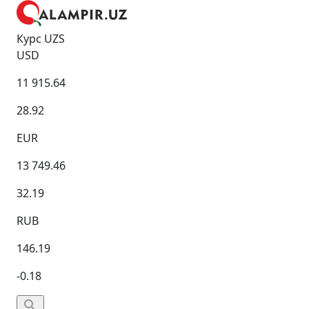
Курс UZS
USD
11 915.64
28.92
EUR
13 749.46
32.19
RUB
146.19
-0.18