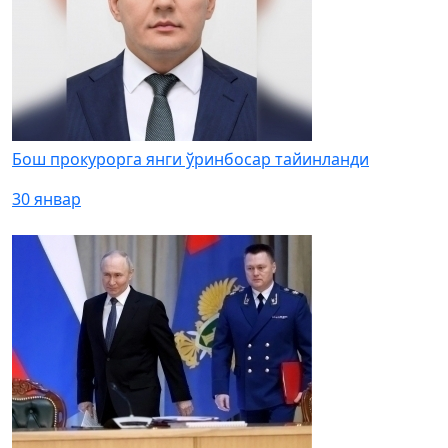
Бош прокурорга янги ўринбосар тайинланди
30 январ