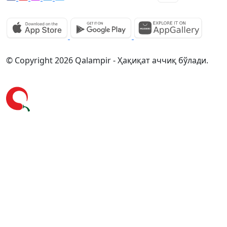
© Copyright 2026 Qalampir - Ҳақиқат аччиқ бўлади.