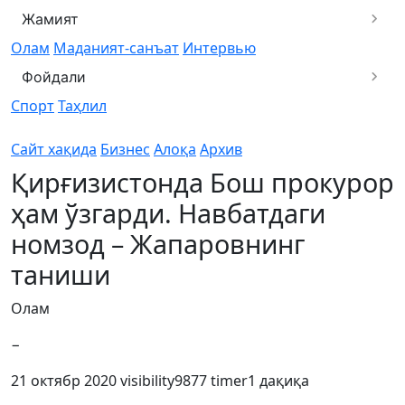
Жамият
Олам
Маданият-санъат
Интервью
Фойдали
Спорт
Таҳлил
Сайт хақида
Бизнес
Алоқа
Архив
Қирғизистонда Бош прокурор
ҳам ўзгарди. Навбатдаги
номзод – Жапаровнинг
таниши
Олам
−
21 октябр 2020
visibility
9877
timer
1 дақиқа