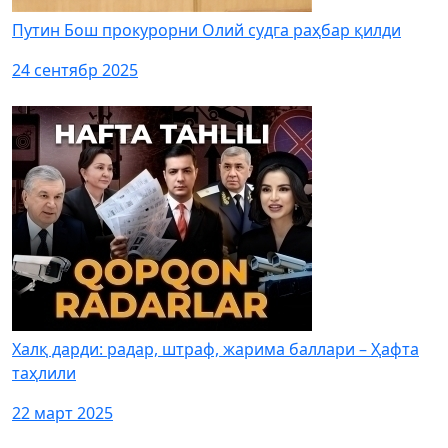
Путин Бош прокурорни Олий судга раҳбар қилди
24 сентябр 2025
Халқ дарди: радар, штраф, жарима баллари – Ҳафта
таҳлили
22 март 2025