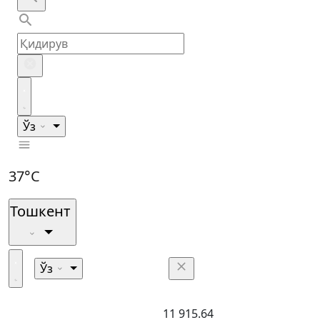
Ўз
37°C
Тошкент
Ўз
11 915.64