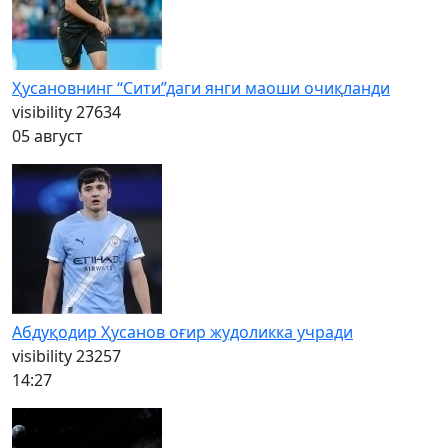
Ҳусановнинг “Сити”даги янги маоши очиқланди
visibility
27634
05 август
Абдуқодир Ҳусанов оғир жудоликка учради
visibility
23257
14:27