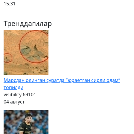
15:31
Тренддагилар
Марсдан олинган суратда “юраётган сирли одам”
топилди
visibility
69101
04 август