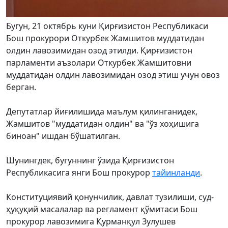
Бугун, 21 октябрь куни Қирғизистон Республикаси
Бош прокурори Откурбек Жамшитов муддатидан
олдин лавозимидан озод этилди. Қирғизистон
парламенти аъзолари Откурбек Жамшитовни
муддатидан олдин лавозимидан озод этиш учун овоз
берган.
Депутатлар йиғилишида маълум қилинганидек,
Жамшитов "муддатидан олдин" ва "ўз хоҳишига
биноан" ишдан бўшатилган.
Шунингдек, бугуннинг ўзида Қирғизистон
Республикасига янги Бош прокурор
тайинланди
.
Конституциявий қонунчилик, давлат тузилиши, суд-
ҳуқуқий масалалар ва регламент қўмитаси Бош
прокурор лавозимига Қурманқул Зулушев