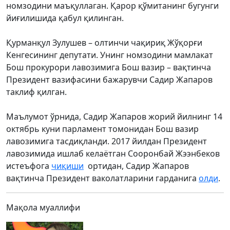
номзодини маъқуллаган. Қарор қўмитанинг бугунги
йиғилишида қабул қилинган.
Қурманқул Зулушев – олтинчи чақириқ Жўқорғи
Кенгесининг депутати. Унинг номзодини мамлакат
Бош прокурори лавозимига Бош вазир – вақтинча
Президент вазифасини бажарувчи Садир Жапаров
таклиф қилган.
Маълумот ўрнида, Садир Жапаров жорий йилнинг 14
октябрь куни парламент томонидан Бош вазир
лавозимига тасдиқланди. 2017 йилдан Президент
лавозимида ишлаб келаётган Сооронбай Жээнбеков
истеъфога
чиқиши
ортидан, Садир Жапаров
вақтинча Президент ваколатларини гарданига
олди
.
Мақола муаллифи