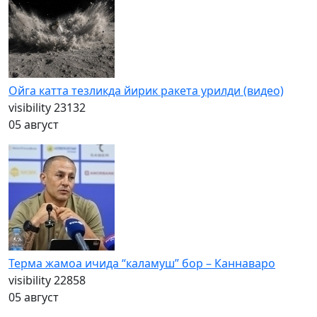
Ойга катта тезликда йирик ракета урилди (видео)
visibility
23132
05 август
Терма жамоа ичида “каламуш” бор – Каннаваро
visibility
22858
05 август