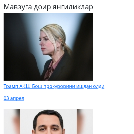
Мавзуга доир янгиликлар
Трамп АҚШ Бош прокурорини ишдан олди
03 апрел