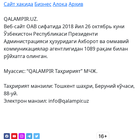
Сайт хақида
Бизнес
Алоқа
Архив
QALAMPIR.UZ.
Веб-сайт ОАВ сифатида 2018 йил 26 октябрь куни
Ўзбекистон Республикаси Президенти
Администрацияси ҳузуридаги Ахборот ва оммавий
коммуникациялар агентлигидан 1089 рақам билан
рўйхатга олинган.
Муассис: “QALAMPIR Таҳририят” МЧЖ.
Таҳририят манзили: Тошкент шаҳри, Беруний кўчаси,
88-уй.
Электрон манзил: info@qalampir.uz