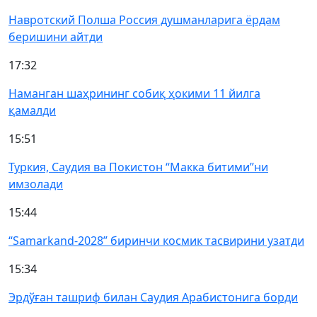
Навротский Полша Россия душманларига ёрдам
беришини айтди
17:32
Наманган шаҳрининг собиқ ҳокими 11 йилга
қамалди
15:51
Туркия, Саудия ва Покистон “Макка битими”ни
имзолади
15:44
“Samarkand-2028” биринчи космик тасвирини узатди
15:34
Эрдўған ташриф билан Саудия Арабистонига борди