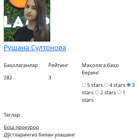
Рушана Султонова
Баҳолаганлар
Рейтинг
Мақолага баҳо
беринг
282
3
5 stars
4 stars
3
stars
2 stars
1
stars
Теглар
Бош прокурор
Дўстларингиз билан улашинг