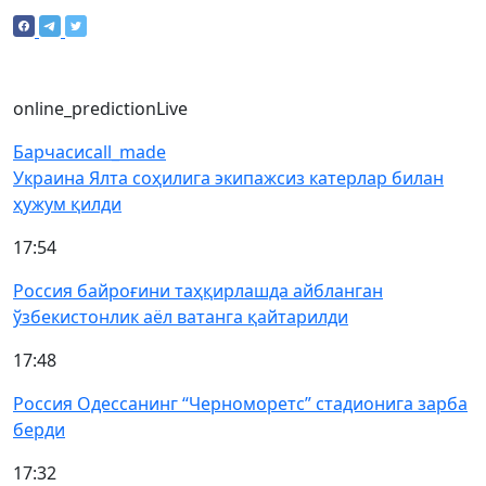
online_prediction
Live
Барчаси
call_made
Украина Ялта соҳилига экипажсиз катерлар билан
ҳужум қилди
17:54
Россия байроғини таҳқирлашда айбланган
ўзбекистонлик аёл ватанга қайтарилди
17:48
Россия Одессанинг “Черноморетс” стадионига зарба
берди
17:32