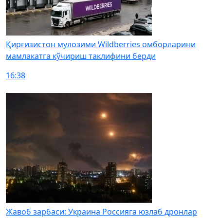
Қирғизистон мулозими Wildberries омборларини
мамлакатга кўчириш таклифини берди
16:38
Жавоб зарбаси: Украина Россияга юзлаб дронлар