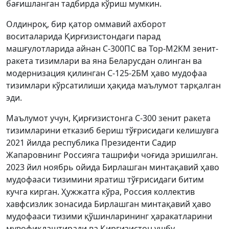
бағишланган тадбирда кўриш мумкин.
Олдинроқ, бир қатор оммавий ахборот
воситаларида Қирғизистондаги парад
машғулотларида айнан С-300ПС ва Тор-М2КМ зенит-
ракета тизимлари ва яна Беларусдан олинган ва
модернизация қилинган С-125-2БМ ҳаво мудофаа
тизимлари кўрсатилиши ҳақида маълумот тарқалган
эди.
Маълумот учун, Қирғизистонга С-300 зенит ракета
тизимларини етказиб бериш тўғрисидаги келишувга
2021 йилда республика Президенти Садир
Жапаровнинг Россияга ташрифи чоғида эришилган.
2023 йил ноябрь ойида Бирлашган минтақавий ҳаво
мудофааси тизимини яратиш тўғрисидаги битим
кучга кирган. Ҳужжатга кўра, Россия коллектив
хавфсизлик зонасида Бирлашган минтақавий ҳаво
мудофааси тизими қўшинларининг ҳаракатларини
мувофиқлаштиради ва Қирғизистон ушбу