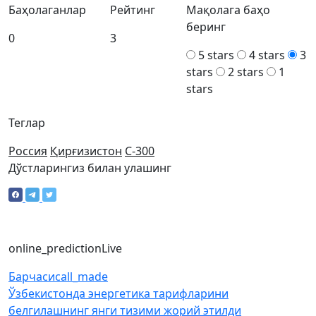
Баҳолаганлар
Рейтинг
Мақолага баҳо
беринг
0
3
5 stars
4 stars
3
stars
2 stars
1
stars
Теглар
Россия
Қирғизистон
С-300
Дўстларингиз билан улашинг
online_prediction
Live
Барчаси
call_made
Ўзбекистонда энергетика тарифларини
белгилашнинг янги тизими жорий этилди