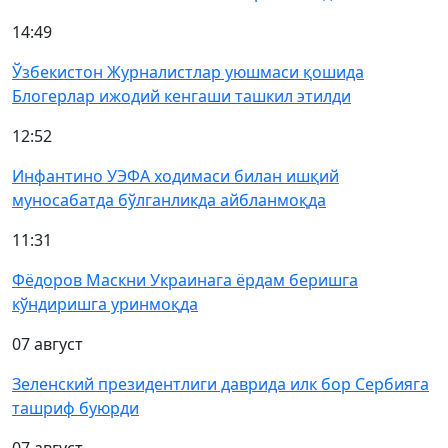
14:49
Ўзбекистон Журналистлар уюшмаси қошида
Блогерлар ижодий кенгаши ташкил этилди
12:52
Инфантино УЭФА ходимаси билан ишқий
муносабатда бўлганликда айбланмоқда
11:31
Фёдоров Маскни Украинага ёрдам беришга
кўндиришга уринмоқда
07 август
Зеленский президентлиги даврида илк бор Сербияга
ташриф буюрди