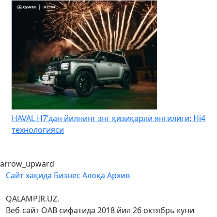
HAVAL H7’дан йилнинг энг қизиқарли янгилиги: Hi4
K
технологияси
arrow_upward
Сайт хақида
Бизнес
Алоқа
Архив
QALAMPIR.UZ.
Веб-сайт ОАВ сифатида 2018 йил 26 октябрь куни