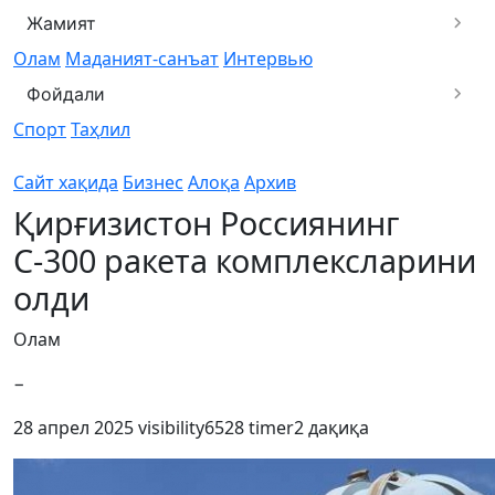
Жамият
Олам
Маданият-санъат
Интервью
Фойдали
Спорт
Таҳлил
Сайт хақида
Бизнес
Алоқа
Архив
Қирғизистон Россиянинг
С-300 ракета комплексларини
олди
Олам
−
28 апрел 2025
visibility
6528
timer
2 дақиқа