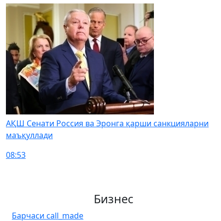
АҚШ Сенати Россия ва Эронга қарши санкцияларни
маъқуллади
08:53
Бизнес
Барчаси
call_made