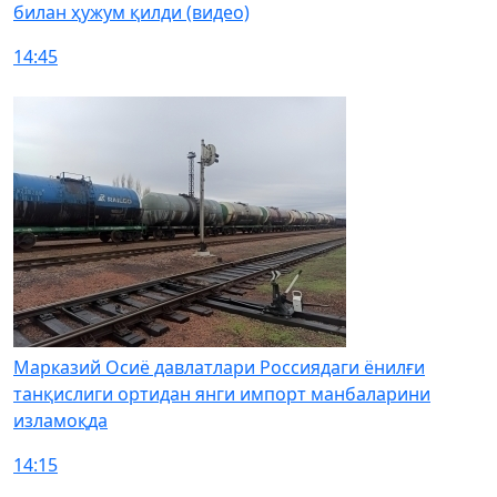
билан ҳужум қилди (видео)
14:45
Марказий Осиё давлатлари Россиядаги ёнилғи
танқислиги ортидан янги импорт манбаларини
изламоқда
14:15