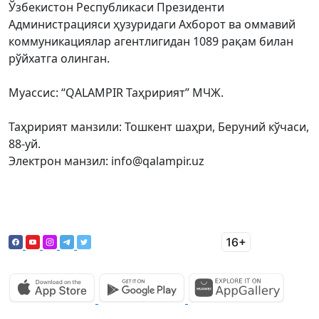
Ўзбекистон Республикаси Президенти
Администрацияси ҳузуридаги Ахборот ва оммавий
коммуникациялар агентлигидан 1089 рақам билан
рўйхатга олинган.
Муассис: “QALAMPIR Таҳририят” МЧЖ.
Таҳририят манзили: Тошкент шаҳри, Беруний кўчаси,
88-уй.
Электрон манзил: info@qalampir.uz