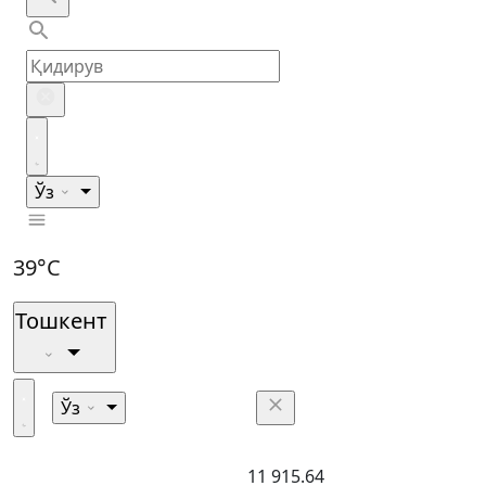
Ўз
39°C
Тошкент
Ўз
11 915.64