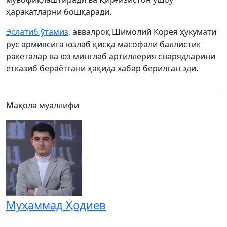
ҳаракатларни бошқаради.
Эслатиб ўтамиз,
аввалроқ Шимолий Корея ҳукумати
рус армиясига юзлаб қисқа масофали баллистик
ракеталар ва юз минглаб артиллерия снарядларини
етказиб бераётгани ҳақида хабар берилган эди.
Мақола муаллифи
Муҳаммад Ҳодиев