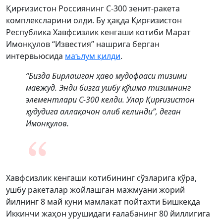
Қирғизистон Россиянинг С-300 зенит-ракета
комплексларини олди. Бу ҳақда Қирғизистон
Республика Хавфсизлик кенгаши котиби Марат
Имонқулов “Известия” нашрига берган
интервьюсида
маълум қилди
.
“Бизда Бирлашган ҳаво мудофааси тизими
мавжуд. Энди бизга ушбу қўшма тизимнинг
элементлари С-300 келди. Улар Қирғизистон
ҳудудига аллақачон олиб келинди”, деган
Имонқулов.
Хавфсизлик кенгаши котибининг сўзларига кўра,
ушбу ракеталар жойлашган мажмуани жорий
йилнинг 8 май куни мамлакат пойтахти Бишкекда
Иккинчи жаҳон урушидаги ғалабанинг 80 йиллигига