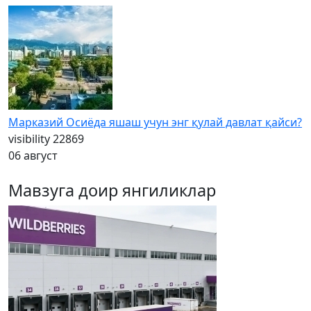
Марказий Осиёда яшаш учун энг қулай давлат қайси?
visibility
22869
06 август
Мавзуга доир янгиликлар