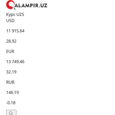
Курс UZS
USD
11 915.64
28.92
EUR
13 749.46
32.19
RUB
146.19
-0.18