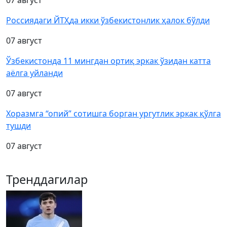
07 август
Россиядаги ЙТҲда икки ўзбекистонлик ҳалок бўлди
07 август
Ўзбекистонда 11 мингдан ортиқ эркак ўзидан катта
аёлга уйланди
07 август
Хоразмга “опий” сотишга борган ургутлик эркак қўлга
тушди
07 август
Тренддагилар