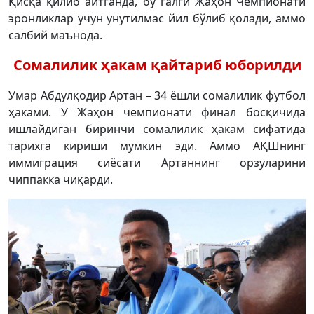
Қисқа қилиб айтганда, бу галги Жаҳон Чемпионати
эронликлар учун унутилмас йил бўлиб қолади, аммо
салбий маънода.
Сомалилик ҳакам қайтариб юборилди
Умар Абдулқодир Артан – 34 ёшли сомалилик футбол
ҳаками. У Жаҳон чемпионати финал босқичида
ишлайдиган биринчи сомалилик ҳакам сифатида
тарихга кириши мумкин эди. Аммо АҚШнинг
иммиграция сиёсати Артаннинг орзуларини
чиппакка чиқарди.