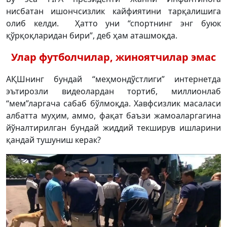
нисбатан ишончсизлик кайфиятини тарқалишига
олиб келди. Ҳатто уни “спортнинг энг буюк
қўрқоқларидан бири”, деб ҳам аташмоқда.
Улар футболчилар, жиноятчилар эмас
АҚШнинг бундай “меҳмондўстлиги” интернетда
эътирозли видеолардан тортиб, миллионлаб
“мем”ларгача сабаб бўлмоқда. Хавфсизлик масаласи
албатта муҳим, аммо, фақат баъзи жамоаларгагина
йўналтирилган бундай жиддий текширув ишларини
қандай тушуниш керак?