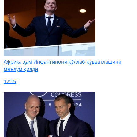
Африка ҳам Инфантинони қўллаб-қувватлашини
маълум қилди
12:15