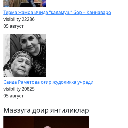
Терма жамоа ичида “каламуш” бор – Каннаваро
visibility
22286
05 август
Саида Раметова оғир жудоликка учради
visibility
20825
05 август
Мавзуга доир янгиликлар