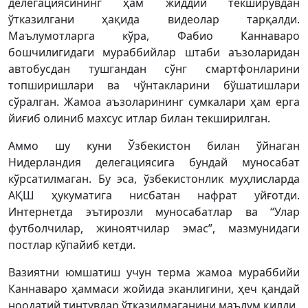
делегациясининг ҳам жиддий текширувдан
ўтказилгани ҳақида видеолар тарқалди.
Маълумотларга кўра, Фабио Каннаваро
бошчилигидаги мураббийлар штаби аъзоларидан
автобусдан тушгандан сўнг смартфонларини
топширишлари ва чўнтакларини бўшатишлари
сўралган. Жамоа аъзоларининг сумкалари ҳам ерга
йиғиб олиниб махсус итлар билан текширилган.
Аммо шу куни Ўзбекистон билан ўйнаган
Нидерландия делегациясига бундай муносабат
кўрсатилмаган. Бу эса, ўзбекистонлик муҳлисларда
АҚШ ҳукуматига нисбатан нафрат уйғотди.
Интернетда эътирозли муносабатлар ва “Улар
футболчилар, жиноятчилар эмас”, мазмунидаги
постлар кўпайиб кетди.
Вазиятни юмшатиш учун терма жамоа мураббийи
Каннаваро ҳаммаси жойида эканлигини, ҳеч қандай
ноодатий тинтувлар ўтказилмаганини маълум қилди.