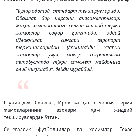
“Булар одатий, стандарт текширувлар эди.
Одамлар бир нарсани англамаяптилар:
Жаҳон чемпионатига келган миллий терма
жамоалар сафар қилганида, оддий
йўловчилар сингари аэропорт
терминалларидан ўтишмайди. Уларни
жамоалар учун махсус ажратилган
автобусларда тўғри самолёт майдонига
олиб чиқишади”, дейди мураббий.
Шунингдек, Сенегал, Ироқ ва ҳатто Белгия терма
жамоаларининг азолари ҳам жиддий
текширувлардан ўтган.
Сенегаллик футболчилар ва ходимлар Техас