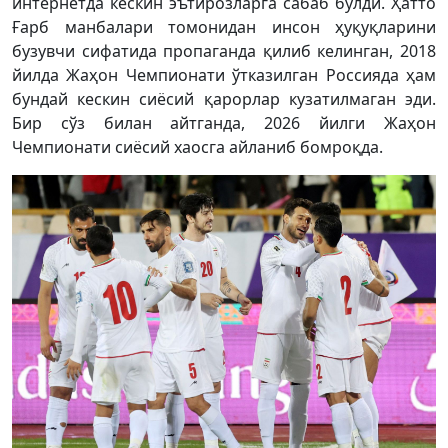
интернетда кескин эътирозларга сабаб бўлди. Ҳатто
Ғарб манбалари томонидан инсон ҳуқуқларини
бузувчи сифатида пропаганда қилиб келинган, 2018
йилда Жаҳон Чемпионати ўтказилган Россияда ҳам
бундай кескин сиёсий қарорлар кузатилмаган эди.
Бир сўз билан айтганда, 2026 йилги Жаҳон
Чемпионати сиёсий хаосга айланиб бомроқда.