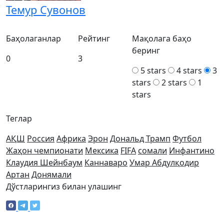
Темур Сувонов
Баҳолаганлар
Рейтинг
Мақолага баҳо
беринг
0
3
5 stars
4 stars
3
stars
2 stars
1
stars
Теглар
АҚШ
Россия
Африка
Эрон
Дональд Трамп
Футбол
Жаҳон чемпионати
Мексика
FIFA
сомали
Инфантино
Клаудия Шейнбаум
Каннаваро
Умар Абдулқодир
Артан
Донямали
Дўстларингиз билан улашинг