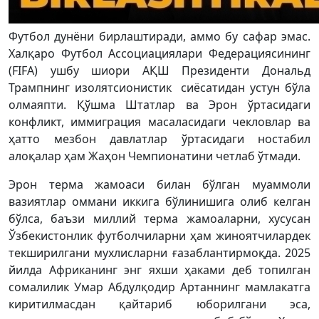
Футбол дунёни бирлаштиради, аммо бу сафар эмас.
Халқаро Футбол Ассоциациялари Федерациясининг
(FIFA) ушбу шиори АҚШ Президенти Дональд
Трампнинг изолятсионистик сиёсатидан устун бўла
олмаяпти. Қўшма Штатлар ва Эрон ўртасидаги
конфликт, иммиграция масаласидаги чекловлар ва
ҳатто мезбон давлатлар ўртасидаги ностабил
алоқалар ҳам Жаҳон Чемпионатини четлаб ўтмади.
Эрон терма жамоаси билан бўлган муаммоли
вазиятлар оммани иккига бўлинишига олиб келган
бўлса, баъзи миллий терма жамоаларни, хусусан
Ўзбекистонлик футболчиларни ҳам жиноятчилардек
текширилгани мухлисларни ғазаблантирмоқда. 2025
йилда Африканинг энг яхши ҳаками деб топилган
сомалилик Умар Абдулқодир Артаннинг мамлакатга
киритилмасдан қайтариб юборилгани эса,