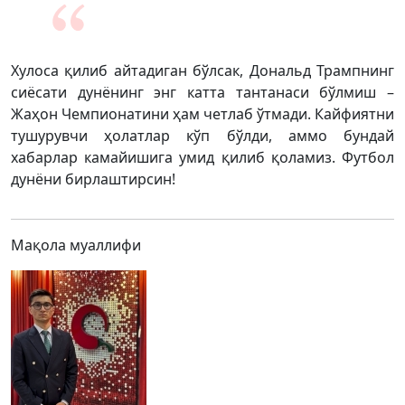
Хулоса қилиб айтадиган бўлсак, Дональд Трампнинг
сиёсати дунёнинг энг катта тантанаси бўлмиш –
Жаҳон Чемпионатини ҳам четлаб ўтмади. Кайфиятни
тушурувчи ҳолатлар кўп бўлди, аммо бундай
хабарлар камайишига умид қилиб қоламиз. Футбол
дунёни бирлаштирсин!
Мақола муаллифи