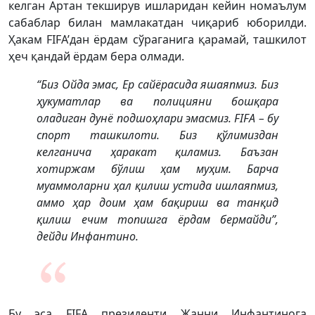
келган Артан текширув ишларидан кейин номаълум
сабаблар билан мамлакатдан чиқариб юборилди.
Ҳакам FIFA’дан ёрдам сўраганига қарамай, ташкилот
ҳеч қандай ёрдам бера олмади.
“Биз Ойда эмас, Ер сайёрасида яшаяпмиз. Биз
ҳукуматлар ва полицияни бошқара
оладиган дунё подшоҳлари эмасмиз. FIFA – бу
спорт ташкилоти. Биз қўлимиздан
келганича ҳаракат қиламиз. Баъзан
хотиржам бўлиш ҳам муҳим. Барча
муаммоларни ҳал қилиш устида ишлаяпмиз,
аммо ҳар доим ҳам бақириш ва танқид
қилиш ечим топишга ёрдам бермайди”,
дейди Инфантино.
Бу эса FIFA президенти Жанни Инфантинога