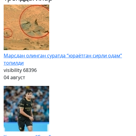
Марсдан олинган суратда “юраётган сирли одам”
топилди
visibility
68396
04 август