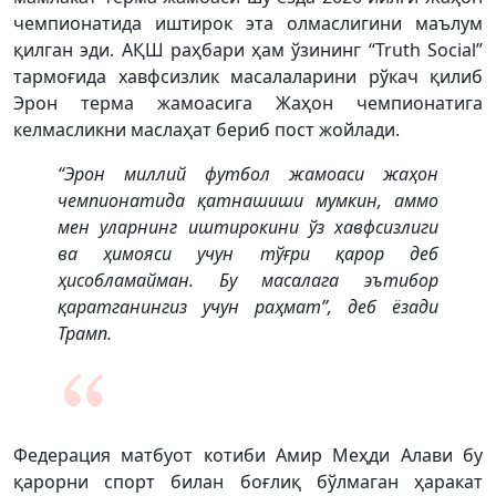
чемпионатида иштирок эта олмаслигини маълум
қилган эди. АҚШ раҳбари ҳам ўзининг “Truth Social”
тармоғида хавфсизлик масалаларини рўкач қилиб
Эрон терма жамоасига Жаҳон чемпионатига
келмасликни маслаҳат бериб пост жойлади.
“Эрон миллий футбол жамоаси жаҳон
чемпионатида қатнашиши мумкин, аммо
мен уларнинг иштирокини ўз хавфсизлиги
ва ҳимояси учун тўғри қарор деб
ҳисобламайман. Бу масалага эътибор
қаратганингиз учун раҳмат”, деб ёзади
Трамп.
Федерация матбуот котиби Амир Меҳди Алави бу
қарорни спорт билан боғлиқ бўлмаган ҳаракат