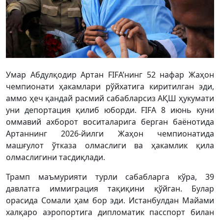
Умар Абдулқодир Артан FIFA’нинг 52 нафар Жаҳон
чемпионати ҳакамлари рўйхатига киритилган эди,
аммо ҳеч қандай расмий сабабларсиз АҚШ ҳукумати
уни депортация қилиб юборди. FIFA 8 июнь куни
оммавий ахборот воситаларига берган баёнотида
Артаннинг 2026-йилги Жаҳон чемпионатида
машғулот ўтказа олмаслиги ва ҳакамлик қила
олмаслигини тасдиқлади.
Трамп маъмурияти турли сабабларга кўра, 39
давлатга иммиграция тақиқини қўйган. Булар
орасида Сомали ҳам бор эди. Истанбулдан Майами
халқаро аэропортига дипломатик пасспорт билан