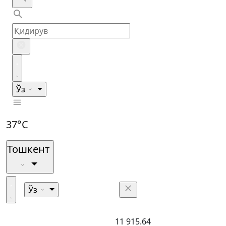
Ўз
37°C
Тошкент
Ўз
11 915.64