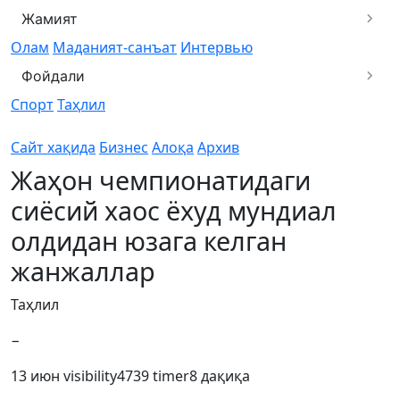
Жамият
Олам
Маданият-санъат
Интервью
Фойдали
Спорт
Таҳлил
Сайт хақида
Бизнес
Алоқа
Архив
Жаҳон чемпионатидаги
сиёсий хаос ёхуд мундиал
олдидан юзага келган
жанжаллар
Таҳлил
−
13 июн
visibility
4739
timer
8 дақиқа