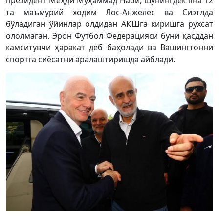
президент Меҳди Муҳаммад Наби, шунингдек яна 12
та маъмурий ходим Лос-Анжелес ва Сиэтлда
бўладиган ўйинлар олдидан АҚШга киришга рухсат
ололмаган. Эрон Футбол Федерацияси буни қасддан
камситувчи ҳаракат деб баҳолади ва Вашингтонни
спортга сиёсатни аралаштиришда айблади.