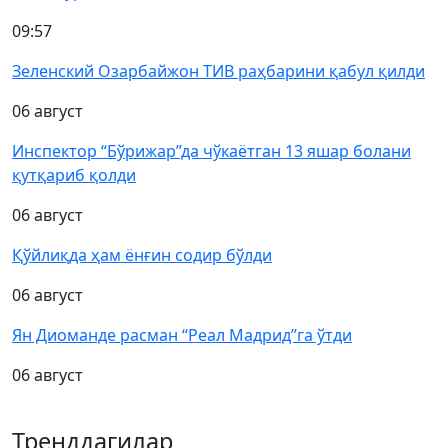
09:57
Зеленский Озарбайжон ТИВ раҳбарини қабул қилди
06 август
Инспектор “Бўрижар”да чўкаётган 13 яшар болани
қутқариб қолди
06 август
Қўйлиқда ҳам ёнғин содир бўлди
06 август
Ян Диоманде расман “Реал Мадрид”га ўтди
06 август
Тренддагилар