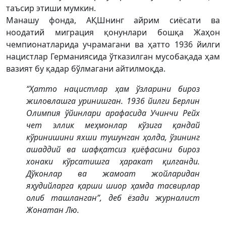
таъсир этиши мумкин.
Манашу фонда, АҚШнинг айрим сиёсати ва
ноодатий миграция қонунлари бошқа Жаҳон
чемпионатларида учрамагани ва ҳатто 1936 йилги
нацистлар Германиясида ўтказилган мусобақада ҳам
вазият бу қадар бўлмагани айтилмоқда.
“Ҳатто нацистлар ҳам ўзларини бироз
жиловлашга уринишган. 1936 йилги Берлин
Олимпия ўйинлари арафасида Учинчи Рейх
чет эллик меҳмонлар кўзига қандай
кўринишини яхши тушунган ҳолда, ўзининг
ашаддий ва шафқатсиз қиёфасини бироз
хонаки кўрсатишга ҳаракат қилганди.
Дўконлар ва жамоат жойларидан
яҳудийларга қарши шиор ҳамда тасвирлар
олиб ташланган”, деб ёзади журналист
Жонатан Лю.