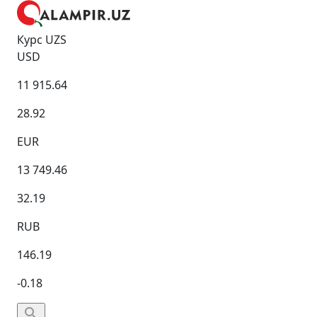
Курс UZS
USD
11 915.64
28.92
EUR
13 749.46
32.19
RUB
146.19
-0.18