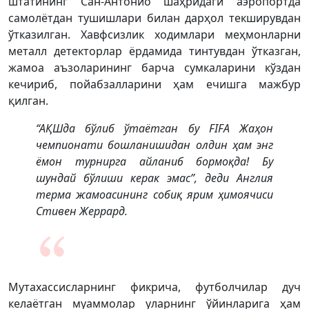
штатининг Сан-Антонио шаҳридаги аэропортда
самолётдан тушишлари билан дарҳол текширувдан
ўтказилган. Хавфсизлик ходимлари меҳмонларни
металл детекторлар ёрдамида тинтувдан ўтказган,
жамоа аъзоларининг барча сумкаларини кўздан
кечириб, пойабзалларини ҳам ечишга мажбур
қилган.
“АҚШда бўлиб ўтаётган бу FIFA Жаҳон
чемпионати бошланишидан олдин ҳам энг
ёмон турнирга айланиб бормоқда! Бу
шундай бўлиши керак эмас”, деди Англия
терма жамоасининг собиқ ярим ҳимоячиси
Стивен Жеррард.
Мутахассисларнинг фикрича, футболчилар дуч
келаётган муаммолар уларнинг ўйинларига ҳам