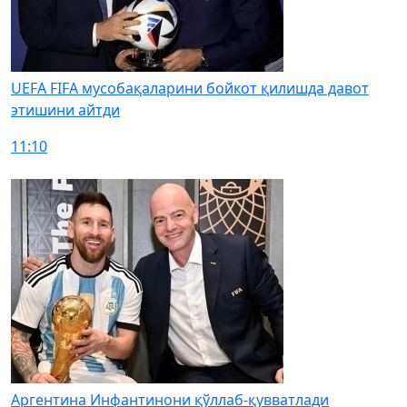
UEFA FIFA мусобақаларини бойкот қилишда давот
этишини айтди
11:10
Аргентина Инфантинони қўллаб-қувватлади