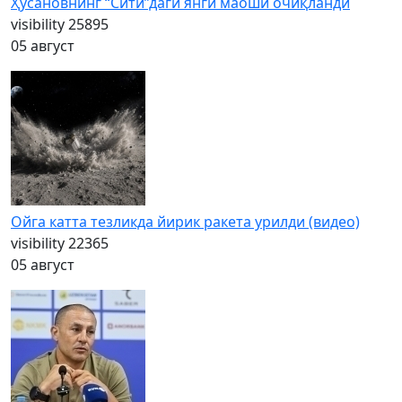
Ҳусановнинг “Сити”даги янги маоши очиқланди
visibility
25895
05 август
Ойга катта тезликда йирик ракета урилди (видео)
visibility
22365
05 август