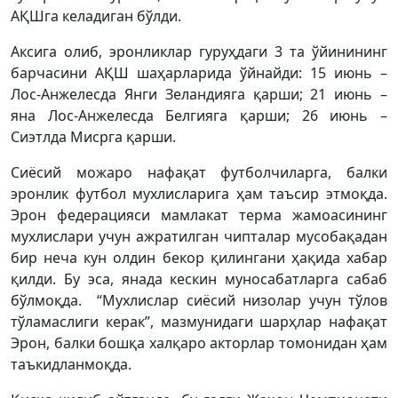
АҚШга келадиган бўлди.
Аксига олиб, эронликлар гуруҳдаги 3 та ўйинининг
барчасини АҚШ шаҳарларида ўйнайди: 15 июнь –
Лос-Анжелесда Янги Зеландияга қарши; 21 июнь –
яна Лос-Анжелесда Белгияга қарши; 26 июнь –
Сиэтлда Мисрга қарши.
Сиёсий можаро нафақат футболчиларга, балки
эронлик футбол мухлисларига ҳам таъсир этмоқда.
Эрон федерацияси мамлакат терма жамоасининг
мухлислари учун ажратилган чипталар мусобақадан
бир неча кун олдин бекор қилингани ҳақида хабар
қилди. Бу эса, янада кескин муносабатларга сабаб
бўлмоқда. “Мухлислар сиёсий низолар учун тўлов
тўламаслиги керак”, мазмунидаги шарҳлар нафақат
Эрон, балки бошқа халқаро акторлар томонидан ҳам
таъкидланмоқда.