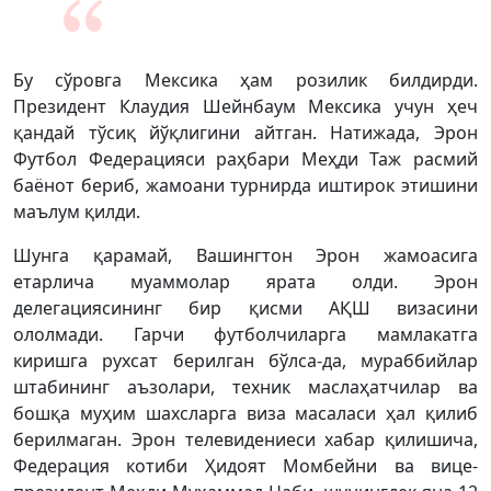
Бу сўровга Мексика ҳам розилик билдирди.
Президент Клаудия Шейнбаум Мексика учун ҳеч
қандай тўсиқ йўқлигини айтган. Натижада, Эрон
Футбол Федерацияси раҳбари Меҳди Таж расмий
баёнот бериб, жамоани турнирда иштирок этишини
маълум қилди.
Шунга қарамай, Вашингтон Эрон жамоасига
етарлича муаммолар ярата олди. Эрон
делегациясининг бир қисми АҚШ визасини
ололмади. Гарчи футболчиларга мамлакатга
киришга рухсат берилган бўлса-да, мураббийлар
штабининг аъзолари, техник маслаҳатчилар ва
бошқа муҳим шахсларга виза масаласи ҳал қилиб
берилмаган. Эрон телевидениеси хабар қилишича,
Федерация котиби Ҳидоят Момбейни ва вице-