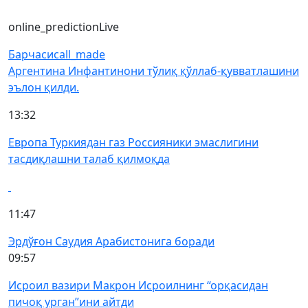
online_prediction
Live
Барчаси
call_made
Аргентина Инфантинони тўлиқ қўллаб-қувватлашини
эълон қилди.
13:32
Европа Туркиядан газ Россияники эмаслигини
тасдиқлашни талаб қилмоқда
11:47
Эрдўғон Саудия Арабистонига боради
09:57
Исроил вазири Макрон Исроилнинг “орқасидан
пичоқ урган”ини айтди