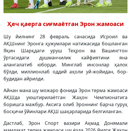
Ҳеч қаерга сиғмаётган Эрон жамоаси
Шу йилнинг 28 февраль санасида Исроил ва
АҚШнинг Эронга ҳужумлари натижасида бошланган
Яқин Шарқдаги уруш Теҳрон ва Вашингтон
ўртасидаги душманчилик кайфиятини яна
алангалатиб юборди. Минглаб инсонлар ҳалок
бўлди, миллионлаб оддий аҳоли уй-жойидан, бор-
будидан айрилди.
Айнан мана шу можаро фонида Эрон терма жамоаси
АҚШда уюштирилаётган Жаҳон Чемпионатига
боришга мажбур. Аксига олиб Эроннинг барча гуруҳ
босқичи ўйинлари АҚШ шаҳарларида белгиланган.
Дастлаб, Эрон Спорт вазири Аҳмад Донямали
мамлакат терма жамоаси шу ёзда 2026 йилги Жаҳон