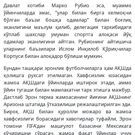
Давлат котиби Марко Рубио эса, муаммо
ўйинчиларда эмас, “улар билан бирга келмоқчи
бўлган баъзи бошқа одамлар” билан боғлиқ
эканлигини маълум қилиб, делегация таркибидаги
кўплаб шахслар умуман спортга алоқаси йўқ
одамлар эканлигини айтган. Рубионинг айтишича
уларнинг баъзилари Ислом Инқилоб Қўриқчилар
Корпуси билан алоқадор бўлиши мумкин.
Бундан ташқари эронлик футболчиларга ҳам АҚШда
қолишга рухсат этилмаган. Хавфсизлик юзасидан
жамоа АҚШдаги ўйинларда иштирок этади, аммо
ўйин тугаши билан мамлакатни тарк этишга мажбур.
Дастлаб Эрон терма жамоасининг йиғини АҚШнинг
Аризона штатида ўтказилиши режалаштирилган эди.
Бироқ АҚШ билан қуролли можаро ва жамоа
хавфсизлиги борасидаги хавотирлар туфайли, Эрон
томони FIFA’дан машғулот базасини Мексикага
кўчиришни сўрагач, жамоа фақат ўйинлар учун