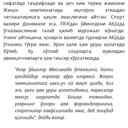
сифатида таърифлади ва ҳеч ким терма жамоани
Жаҳон чемпионатида иштирок этишдан
четлаштиришга ҳақли эмаслигини айтган. Спорт
вазири Донямали эса, FIFA’дан ўйинларни АҚШда
ўтказмасликни талаб қилиб мурожаат жўнатди.
Унинг айтишича, ҳозирги вазиятда турнирни АҚШда
ўтказиш тўғри эмас. Эрон ҳали ҳам уруш ҳолатида
бўлиб, бу кўплаб соҳаларга, жумладан
авиақатновларга ҳам таъсир кўрсатмоқда.
“Агар ўйинлар Мексикада ўтказилса, балки
қандайдир чоралар кўра олармиз. Жаҳон
чемпионатига икки-уч ой вақт қолди, биз
эса, ҳали ҳам уруш ҳолатидамиз, парвозлар
махсус шароитда. Бошқа томондан,
уларнинг ўзлари ҳам фарзандларингиз,
спортчилар хавфсизликда эмас, деб таҳдид
қилишди”, дейди вазир.