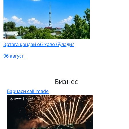
Эртага қандай об-ҳаво бўлади?
06 август
Бизнес
Барчаси
call_made