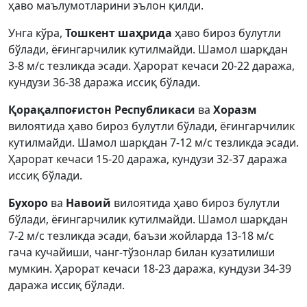
ҳаво маълумотларини эълон қилди.
Унга кўра,
Тошкент шаҳрида
ҳаво бироз булутли
бўлади, ёғингарчилик кутилмайди. Шамол шарқдан
3-8 м/с тезликда эсади. Ҳарорат кечаси 20-22 даража,
кундузи 36-38 даража иссиқ бўлади.
Қорақалпоғистон Республикаси
ва
Хоразм
вилоятида ҳаво бироз булутли бўлади, ёғингарчилик
кутилмайди. Шамол шарқдан 7-12 м/с тезликда эсади.
Ҳарорат кечаси 15-20 даража, кундузи 32-37 даража
иссиқ бўлади.
Бухоро
ва
Навоий
вилоятида ҳаво бироз булутли
бўлади, ёғингарчилик кутилмайди. Шамол шарқдан
7-2 м/с тезликда эсади, баъзи жойларда 13-18 м/с
гача кучайиши, чанг-тўзонлар билан кузатилиши
мумкин. Ҳарорат кечаси 18-23 даража, кундузи 34-39
даража иссиқ бўлади.