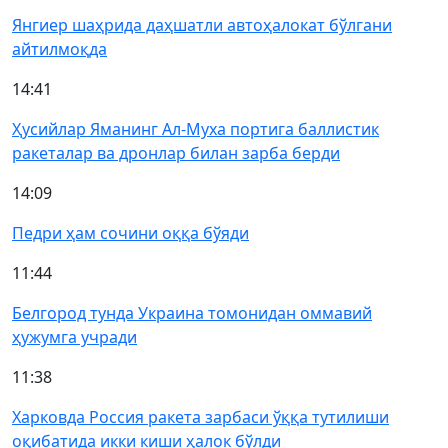
Янгиер шаҳрида даҳшатли автоҳалокат бўлгани
айтилмоқда
14:41
Ҳусийлар Яманинг Ал-Муха портига баллистик
ракеталар ва дронлар билан зарба берди
14:09
Педри ҳам сочини оққа бўяди
11:44
Белгород тунда Украина томонидан оммавий
ҳужумга учради
11:38
Харковда Россия ракета зарбаси ўққа тутилиши
оқибатида икки киши ҳалок бўлди