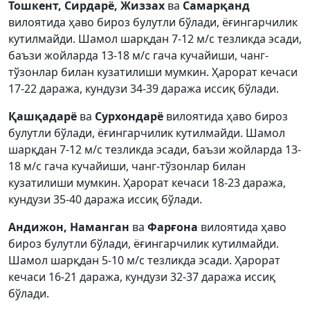
Тошкент, Сирдарё, Жиззах
ва
Самарқанд
вилоятида ҳаво бироз булутли бўлади, ёғингарчилик
кутилмайди. Шамол шарқдан 7-12 м/с тезликда эсади,
баъзи жойларда 13-18 м/с гача кучайиши, чанг-
тўзонлар билан кузатилиши мумкин. Ҳарорат кечаси
17-22 даража, кундузи 34-39 даража иссиқ бўлади.
Қашқадарё
ва
Сурхондарё
вилоятида ҳаво бироз
булутли бўлади, ёғингарчилик кутилмайди. Шамол
шарқдан 7-12 м/с тезликда эсади, баъзи жойларда 13-
18 м/с гача кучайиши, чанг-тўзонлар билан
кузатилиши мумкин. Ҳарорат кечаси 18-23 даража,
кундузи 35-40 даража иссиқ бўлади.
Андижон, Наманган
ва
Фарғона
вилоятида ҳаво
бироз булутли бўлади, ёғингарчилик кутилмайди.
Шамол шарқдан 5-10 м/с тезликда эсади. Ҳарорат
кечаси 16-21 даража, кундузи 32-37 даража иссиқ
бўлади.