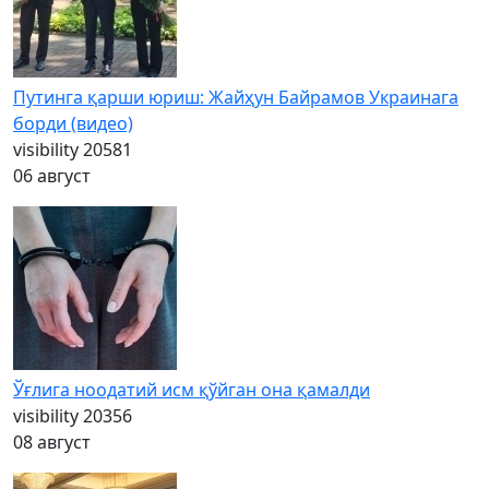
Путинга қарши юриш: Жайҳун Байрамов Украинага
борди (видео)
visibility
20581
06 август
Ўғлига ноодатий исм қўйган она қамалди
visibility
20356
08 август