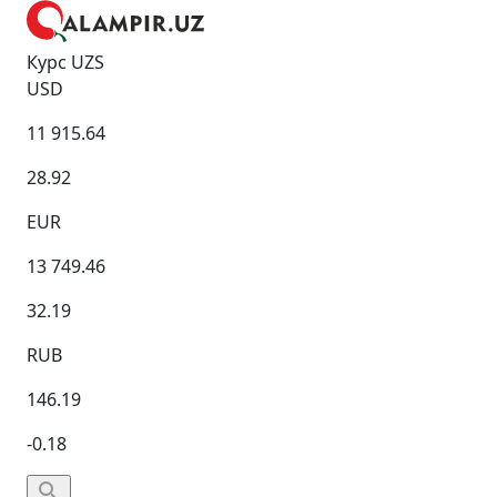
Курс UZS
USD
11 915.64
28.92
EUR
13 749.46
32.19
RUB
146.19
-0.18