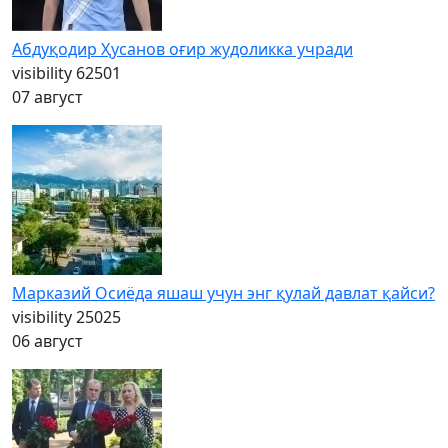
Абдуқодир Ҳусанов оғир жудоликка учради
visibility
62501
07 август
Марказий Осиёда яшаш учун энг қулай давлат қайси?
visibility
25025
06 август