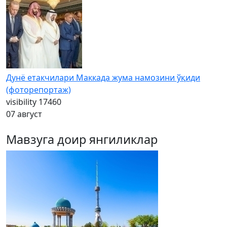
Дунё етакчилари Маккада жума намозини ўқиди
(фоторепортаж)
visibility
17460
07 август
Мавзуга доир янгиликлар