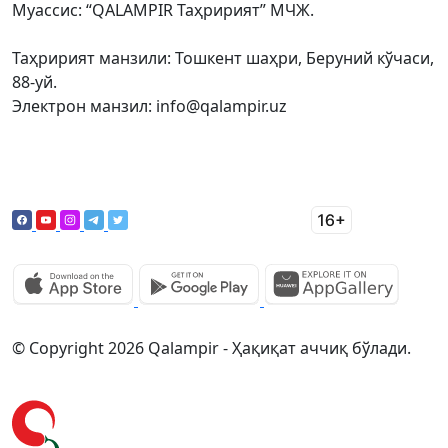
Муассис: “QALAMPIR Таҳририят” МЧЖ.
Таҳририят манзили: Тошкент шаҳри, Беруний кўчаси,
88-уй.
Электрон манзил: info@qalampir.uz
© Copyright 2026 Qalampir - Ҳақиқат аччиқ бўлади.