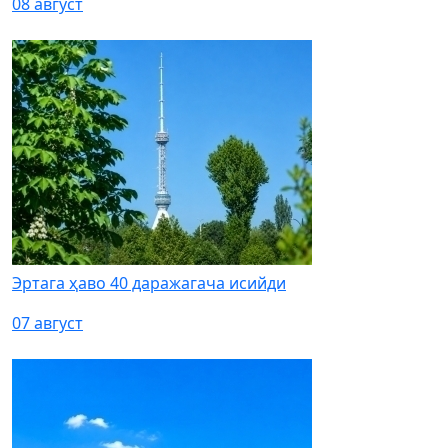
08 август
Эртага ҳаво 40 даражагача исийди
07 август