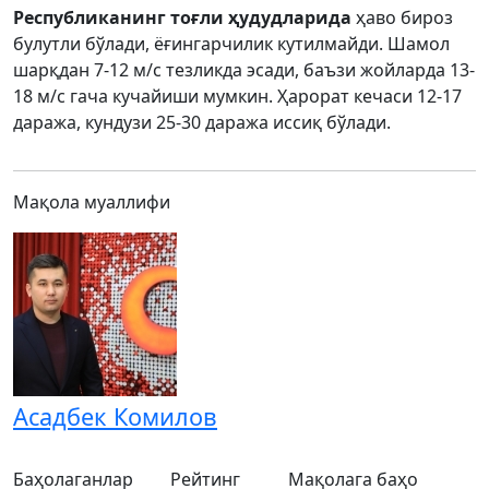
Республиканинг тоғли ҳудудларида
ҳаво бироз
булутли бўлади, ёғингарчилик кутилмайди. Шамол
шарқдан 7-12 м/с тезликда эсади, баъзи жойларда 13-
18 м/с гача кучайиши мумкин. Ҳарорат кечаси 12-17
даража, кундузи 25-30 даража иссиқ бўлади.
Мақола муаллифи
Асадбек Комилов
Баҳолаганлар
Рейтинг
Мақолага баҳо