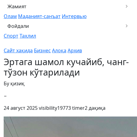
Жамият
Олам
Маданият-санъат
Интервью
Фойдали
Спорт
Таҳлил
Сайт хақида
Бизнес
Алоқа
Архив
Эртага шамол кучайиб, чанг-
тўзон кўтарилади
Бу қизиқ
−
24 август 2025
visibility
19773
timer
2 дақиқа