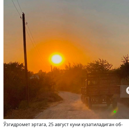
Ўзгидромет эртага, 25 август куни кузатиладиган об-