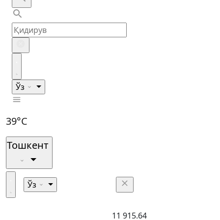
Ўз
39°C
Тошкент
Ўз
11 915.64