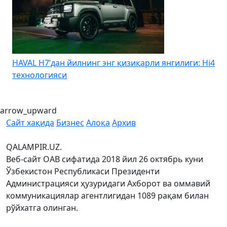
HAVAL H7’дан йилнинг энг қизиқарли янгилиги: Hi4
K
технологияси
arrow_upward
Сайт хақида
Бизнес
Алоқа
Архив
QALAMPIR.UZ.
Веб-сайт ОАВ сифатида 2018 йил 26 октябрь куни
Ўзбекистон Республикаси Президенти
Администрацияси ҳузуридаги Ахборот ва оммавий
коммуникациялар агентлигидан 1089 рақам билан
рўйхатга олинган.