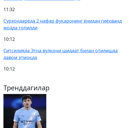
11:32
Сурхондарёда 2 нафар фуқаронинг ёнидан гиёҳванд
модда топилди
10:12
Ситсилияда Этна вулқони шиддат билан отилишда
давом этмоқда
10:12
Тренддагилар