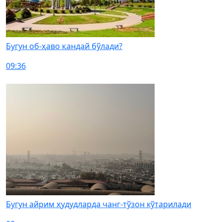
Бугун об-ҳаво қандай бўлади?
09:36
Бугун айрим ҳудудларда чанг-тўзон кўтарилади