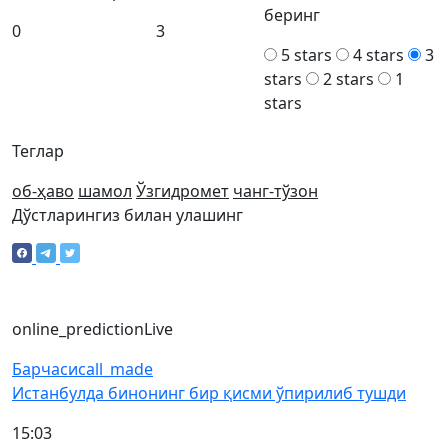
беринг
0
3
5 stars
4 stars
3
stars
2 stars
1
stars
Теглар
об-ҳаво
шамол
Ўзгидромет
чанг-тўзон
Дўстларингиз билан улашинг
online_prediction
Live
Барчаси
call_made
Истанбулда бинонинг бир қисми ўпирилиб тушди
15:03