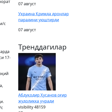
рорат
07 август
Украина Қримда дронлар
парадини уюштирди
м/с
07 август
Тренддагилар
ларда
и 17-
рқий
а,
Абдуқодир Ҳусанов оғир
жудоликка учради
и.
visibility
48159
/с