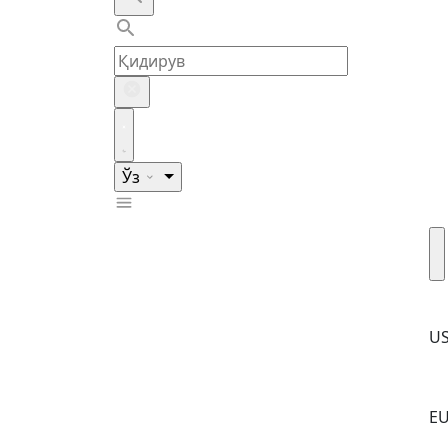
Ўз
U
E