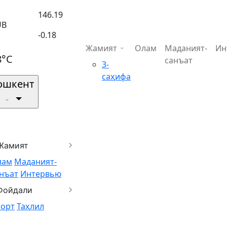
146.19
UB
-0.18
Жамият
Олам
Маданият-
Ин
8°C
санъат
3-
саҳифа
ошкент
Жамият
лам
Маданият-
нъат
Интервью
Фойдали
порт
Таҳлил