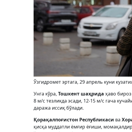
Ўзгидромет эртага, 29 апрель куни кузат
Унга кўра,
Тошкент шаҳрида
ҳаво бироз
8 м/с тезликда эсади, 12-15 м/с гача куча
даража иссиқ бўлади.
Қорақалпоғистон Республикаси
ва
Хор
қисқа муддатли ёмғир ёғиши, момақалд