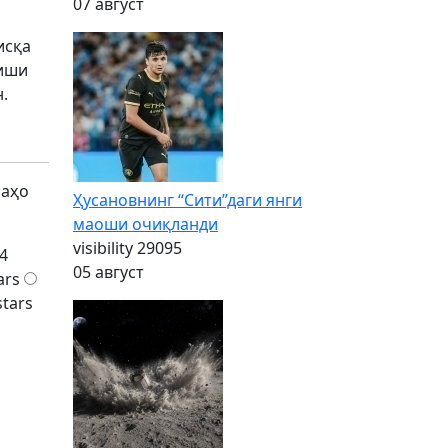
07 август
исқа
лиши
.
баҳо
Ҳусановнинг “Сити”даги янги
маоши очиқланди
visibility
29095
4
05 август
ars
stars