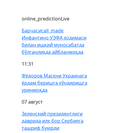
online_prediction
Live
Барчаси
call_made
Инфантино УЭФА ходимаси
билан ишқий муносабатда
бўлганликда айбланмоқда
11:31
Фёдоров Маскни Украинага
ёрдам беришга кўндиришга
уринмоқда
07 август
Зеленский президентлиги
даврида илк бор Сербияга
ташриф буюрди