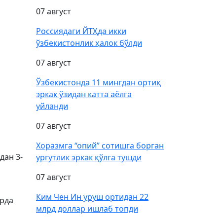
07 август
Россиядаги ЙТҲда икки
ўзбекистонлик ҳалок бўлди
07 август
Ўзбекистонда 11 мингдан ортиқ
эркак ўзидан катта аёлга
уйланди
07 август
Хоразмга “опий” сотишга борган
дан 3-
ургутлик эркак қўлга тушди
07 август
Ким Чен Ин уруш ортидан 22
арда
млрд доллар ишлаб топди