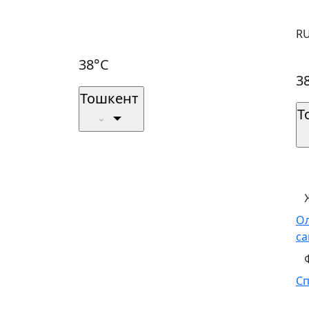
R
38°C
3
Тошкент
Т
О
са
С