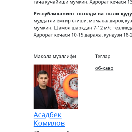
гача кучайиши мумкин. Ҳарорат кечаси 13-
Республиканинг тоғолди ва тоғли ҳуд
муддатли ёмғир ёғиши, момақалдироқ ку
мумкин. Шамол шарқдан 7-12 м/с тезликда
Ҳарорат кечаси 10-15 даража, кундузи 18-
Мақола муаллифи
Теглар
об-ҳаво
Асадбек
Комилов