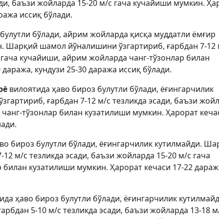
ади, баъзи жойларда 15-20 м/с гача кучайиши мумкин. Ҳа
аража иссиқ бўлади.
 булутли бўлади, айрим жойларда қисқа муддатли ёмғир
. Шарқий шамол йўналишини ўзгартириб, ғарбдан 7-12 
с гача кучайиши, айрим жойларда чанг-тўзонлар билан
 даража, кундузи 25-30 даража иссиқ бўлади.
рё
вилоятида ҳаво бироз булутли бўлади, ёғингарчилик
гартириб, ғарбдан 7-12 м/с тезликда эсади, баъзи жой
 чанг-тўзонлар билан кузатилиши мумкин. Ҳарорат кечас
лади.
во бироз булутли бўлади, ёғингарчилик кутилмайди. Ша
12 м/с тезликда эсади, баъзи жойларда 15-20 м/с гача
 билан кузатилиши мумкин. Ҳарорат кечаси 17-22 дараж
ида ҳаво бироз булутли бўлади, ёғингарчилик кутилмайд
бдан 5-10 м/с тезликда эсади, баъзи жойларда 13-18 м