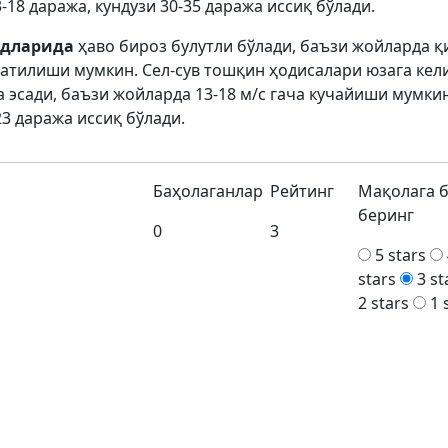
18 даража, кундузи 30-35 даража иссиқ бўлади.
удларида
ҳаво бироз булутли бўлади, баъзи жойларда қ
затилиши мумкин. Сел-сув тошқин ҳодисалари юзага ке
 эсади, баъзи жойларда 13-18 м/с гача кучайиши мумкин
23 даража иссиқ бўлади.
Баҳолаганлар
Рейтинг
Мақолага 
беринг
0
3
5 stars
stars
3 st
2 stars
1 