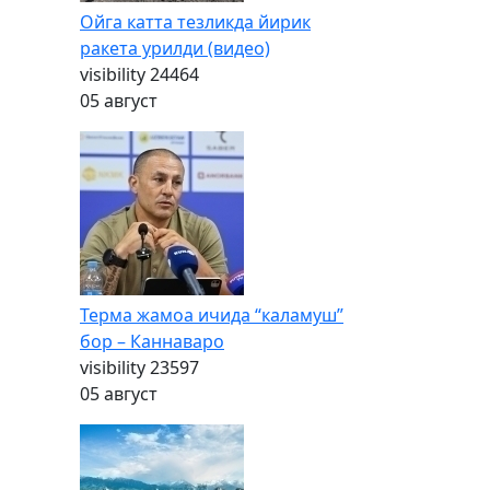
Ойга катта тезликда йирик
ракета урилди (видео)
visibility
24464
05 август
Терма жамоа ичида “каламуш”
бор – Каннаваро
visibility
23597
05 август