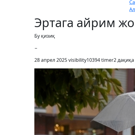
Са
Ал
Эртага айрим жо
Бу қизиқ
−
28 апрел 2025
visibility
10394
timer
2 дақиқа