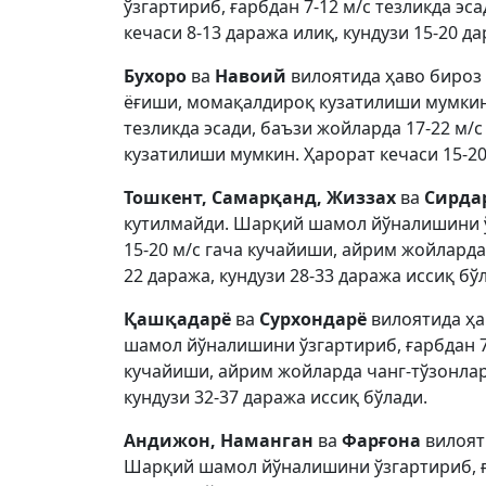
ўзгартириб, ғарбдан 7-12 м/с тезликда эс
кечаси 8-13 даража илиқ, кундузи 15-20 д
Бухоро
ва
Навоий
вилоятида ҳаво бироз
ёғиши, момақалдироқ кузатилиши мумкин
тезликда эсади, баъзи жойларда 17-22 м/
кузатилиши мумкин. Ҳарорат кечаси 15-20
Тошкент, Самарқанд, Жиззах
ва
Сирда
кутилмайди. Шарқий шамол йўналишини ўз
15-20 м/с гача кучайиши, айрим жойларда
22 даража, кундузи 28-33 даража иссиқ бў
Қашқадарё
ва
Сурхондарё
вилоятида ҳа
шамол йўналишини ўзгартириб, ғарбдан 7-
кучайиши, айрим жойларда чанг-тўзонлар
кундузи 32-37 даража иссиқ бўлади.
Андижон, Наманган
ва
Фарғона
вилоят
Шарқий шамол йўналишини ўзгартириб, ғар