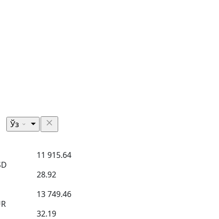
Ўз
11 915.64
SD
28.92
13 749.46
UR
32.19