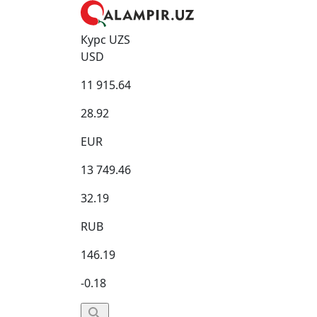
Курс UZS
USD
11 915.64
28.92
EUR
13 749.46
32.19
RUB
146.19
-0.18