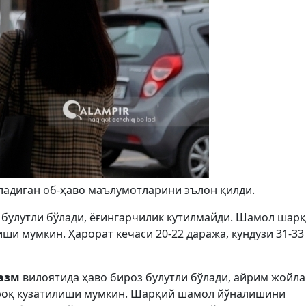
иладиган об-ҳаво маълумотларини эълон қилди.
 булутли бўлади, ёғингарчилик кутилмайди. Шамол шарқ
йиши мумкин. Ҳарорат кечаси 20-22 даража, кундузи 31-33
азм
вилоятида ҳаво бироз булутли бўлади, айрим жойл
ироқ кузатилиши мумкин. Шарқий шамол йўналишини