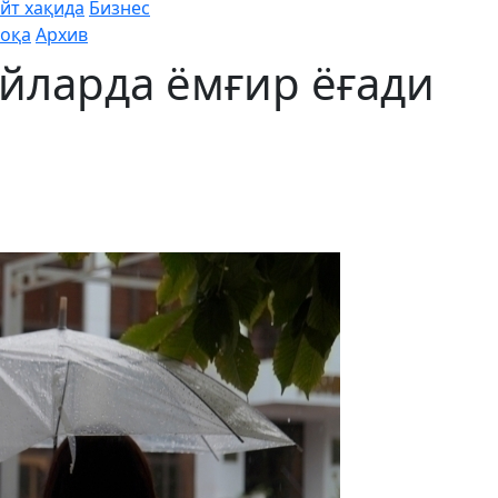
йт хақида
Бизнес
оқа
Архив
йларда ёмғир ёғади