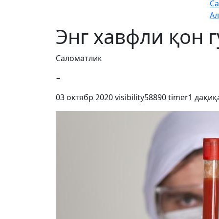
Са
Ал
Энг хавфли қон 
Саломатлик
−
03 октябр 2020
visibility
58890
timer
1 дақиқ