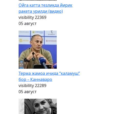
Ойга катта тезликда йирик
ракета урилди (видео)
visibility
22369
05 август
Терма жамоа ичида “каламуш”
бор – Каннаваро
visibility
22289
05 август