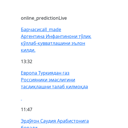
online_prediction
Live
Барчаси
call_made
Аргентина Инфантинони тўлиқ
қўллаб-қувватлашини эълон
қилди.
13:32
Европа Туркиядан газ
Россияники эмаслигини
тасдиқлашни талаб қилмоқда
11:47
Эрдўғон Саудия Арабистонига
боради