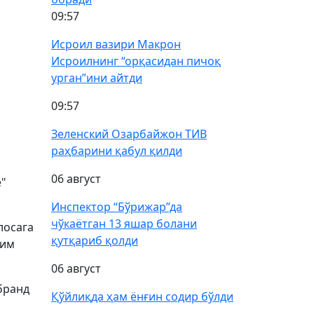
09:57
Исроил вазири Макрон
Исроилнинг “орқасидан пичоқ
урган”ини айтди
09:57
Зеленский Озарбайжон ТИВ
раҳбарини қабул қилди
06 август
e"
Инспектор “Бўрижар”да
чўкаётган 13 яшар болани
лосага
қутқариб қолди
лим
06 август
бранд
Қўйлиқда ҳам ёнғин содир бўлди