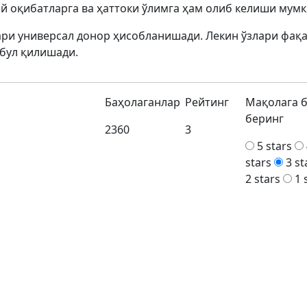
й оқибатларга ва ҳаттоки ўлимга ҳам олиб келиши мумк
лари универсал донор ҳисобланишади. Лекин ўзлари фақ
бул қилишади.
Баҳолаганлар
Рейтинг
Мақолага 
беринг
2360
3
5 stars
stars
3 st
2 stars
1 