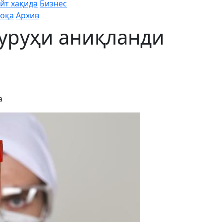
йт хақида
Бизнес
оқа
Архив
гуруҳи аниқланди
а