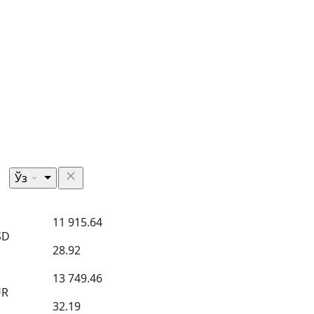
Ўз
11 915.64
SD
28.92
13 749.46
UR
32.19