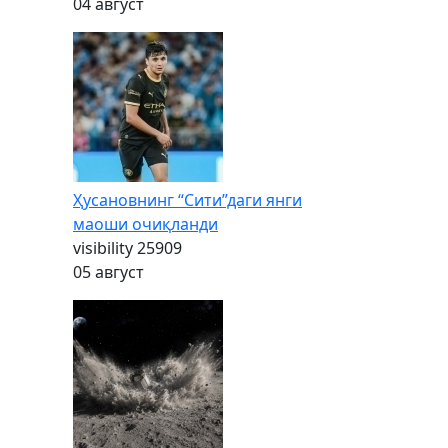
04 август
Ҳусановнинг “Сити”даги янги
маоши очиқланди
visibility
25909
05 август