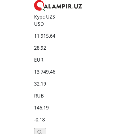
Курс UZS
USD
11 915.64
28.92
EUR
13 749.46
32.19
RUB
146.19
-0.18