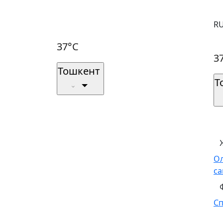
R
37°C
3
Тошкент
Т
О
са
С