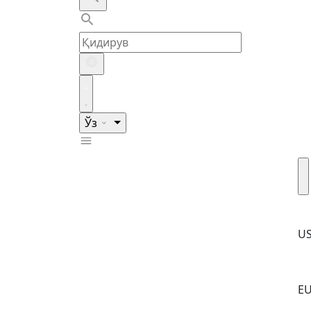
Ўз
U
E