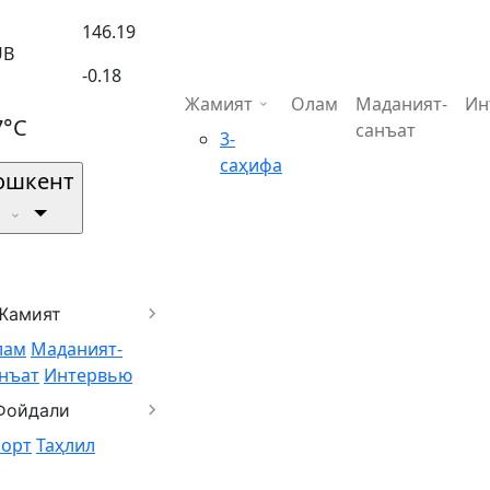
146.19
UB
-0.18
Жамият
Олам
Маданият-
Ин
7°C
санъат
3-
саҳифа
ошкент
Жамият
лам
Маданият-
нъат
Интервью
Фойдали
порт
Таҳлил