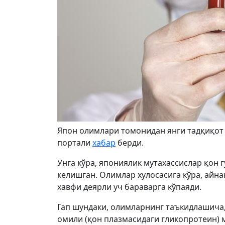
Япон олимлари томонидан янги тадқиқот 
портали
хабар
берди.
Унга кўра, япониялик мутахассислар қон 
келишган. Олимлар хулосасига кўра, айна
хавфи деярли уч бараварга кўпаяди.
Гап шундаки, олимларнинг таъкидлашича,
омили (қон плазмасидаги гликопротеин) 