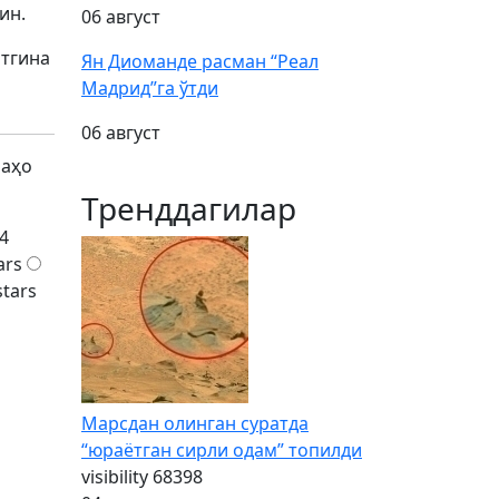
ин.
06 август
атгина
Ян Диоманде расман “Реал
Мадрид”га ўтди
06 август
баҳо
Тренддагилар
4
ars
stars
Марсдан олинган суратда
“юраётган сирли одам” топилди
visibility
68398