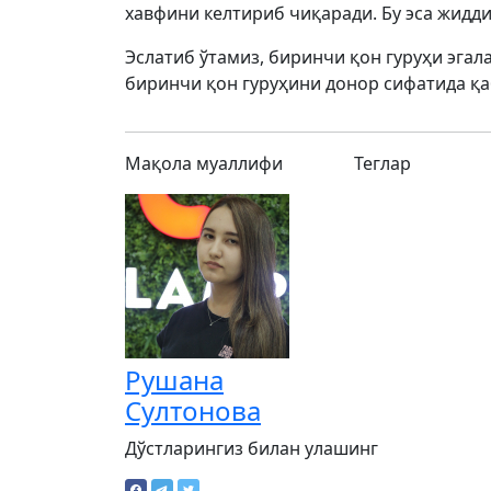
хавфини келтириб чиқаради. Бу эса жидди
Эслатиб ўтамиз, биринчи қон гуруҳи эга
биринчи қон гуруҳини донор сифатида қа
Мақола муаллифи
Теглар
Рушана
Султонова
Дўстларингиз билан улашинг