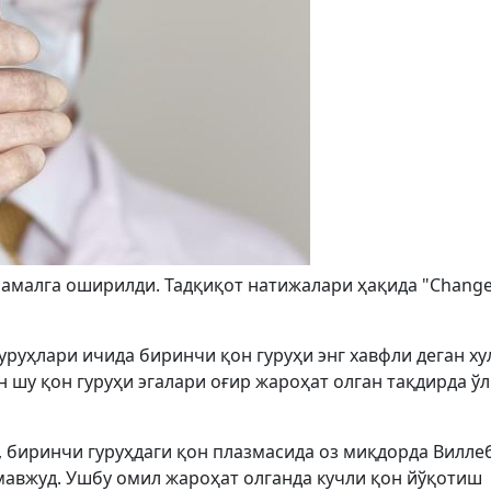
амалга оширилди. Тадқиқот натижалари ҳақида "Chang
гуруҳлари ичида биринчи қон гуруҳи энг хавфли деган ху
н шу қон гуруҳи эгалари оғир жароҳат олган тақдирда ў
 биринчи гуруҳдаги қон плазмасида оз миқдорда Вилле
мавжуд. Ушбу омил жароҳат олганда кучли қон йўқотиш