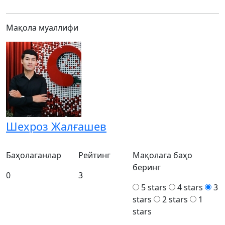
Мақола муаллифи
Шехроз Жалғашев
Баҳолаганлар
Рейтинг
Мақолага баҳо
беринг
0
3
5 stars
4 stars
3
stars
2 stars
1
stars