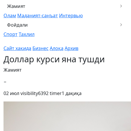
Жамият
Олам
Маданият-санъат
Интервью
Фойдали
Спорт
Таҳлил
Сайт хақида
Бизнес
Алоқа
Архив
Доллар курси яна тушди
Жамият
−
02 июл
visibility
6392
timer
1 дақиқа