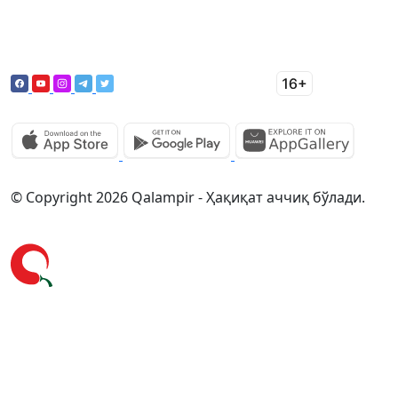
© Copyright 2026 Qalampir - Ҳақиқат аччиқ бўлади.