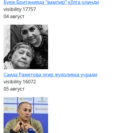
Буюк Британияда “вампир” қўлга олинди
visibility
17757
04 август
Саида Раметова оғир жудоликка учради
visibility
16072
05 август