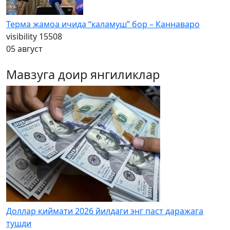
Терма жамоа ичида “каламуш” бор – Каннаваро
visibility
15508
05 август
Мавзуга доир янгиликлар
Доллар қиймати 2026 йилдаги энг паст даражага
тушди