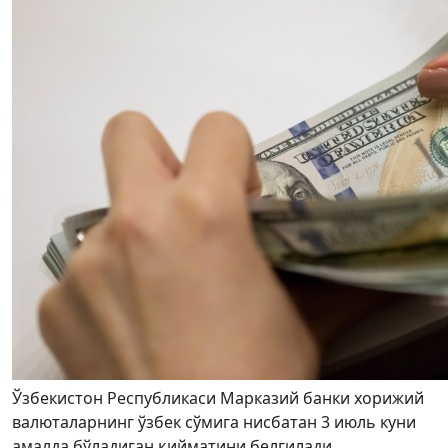
Ўзбекистон Республикаси Марказий банки хорижий
валюталарнинг ўзбек сўмига нисбатан 3 июль куни
амалда бўладиган қийматини белгилади.