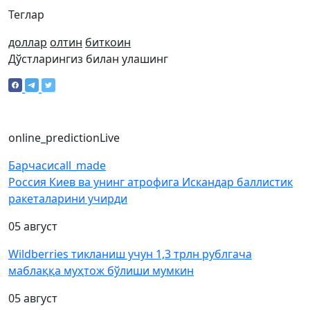
Теглар
доллар
олтин
биткоин
Дўстларингиз билан улашинг
online_prediction
Live
Барчаси
call_made
Россия Киев ва унинг атрофига Искандар баллистик
ракеталарини учирди
05 август
Wildberries тикланиш учун 1,3 трлн рублгача
маблаққа муҳтож бўлиши мумкин
05 август