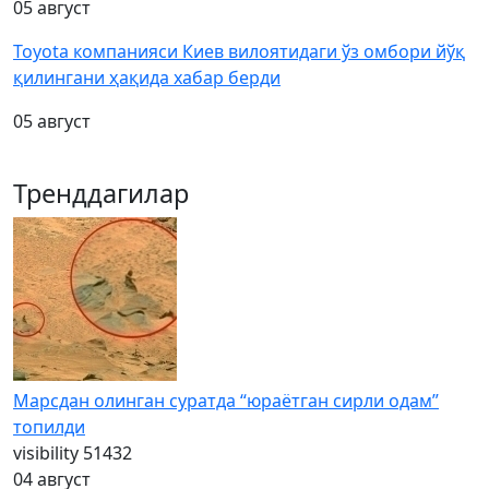
05 август
Toyota компанияси Киев вилоятидаги ўз омбори йўқ
қилингани ҳақида хабар берди
05 август
Тренддагилар
Марсдан олинган суратда “юраётган сирли одам”
топилди
visibility
51432
04 август