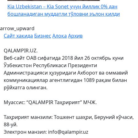
4
Kia Uzbekistan – Kia Sonet учун йиллик 0% дан
бошланадиган муддатли тўловни эълон қилди
arrow_upward
Сайт хақида
Бизнес
Алоқа
Архив
QALAMPIR.UZ.
Веб-сайт ОАВ сифатида 2018 йил 26 октябрь куни
Ўзбекистон Республикаси Президенти
Администрацияси ҳузуридаги Ахборот ва оммавий
коммуникациялар агентлигидан 1089 рақам билан
рўйхатга олинган.
Муассис: “QALAMPIR Таҳририят” МЧЖ.
Таҳририят манзили: Тошкент шаҳри, Беруний кўчаси,
88-уй.
Электрон манзил: info@qalampir.uz