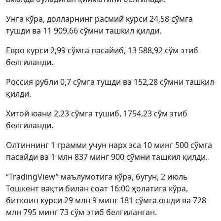
Унга кўра, долларнинг расмий курси 24,58 сўмга
тушди ва 11 909,66 сўмни ташкил қилди.
Евро курси 2,99 сўмга пасайиб, 13 588,92 сўм этиб
белгиланди.
Россия рубли 0,7 сўмга тушди ва 152,28 сўмни ташкил
қилди.
Хитой юани 2,23 сўмга тушиб, 1754,23 сўм этиб
белгиланди.
Олтиннинг 1 грамми учун нарх эса 10 минг 500 сўмга
пасайди ва 1 млн 837 минг 900 сўмни ташкил қилди.
“TradingView” маълумотига кўра, бугун, 2 июль
Тошкент вақти билан соат 16:00 ҳолатига кўра,
биткоин курси 29 млн 9 минг 181 сўмга ошди ва 728
млн 795 минг 73 сўм этиб белгиланган.