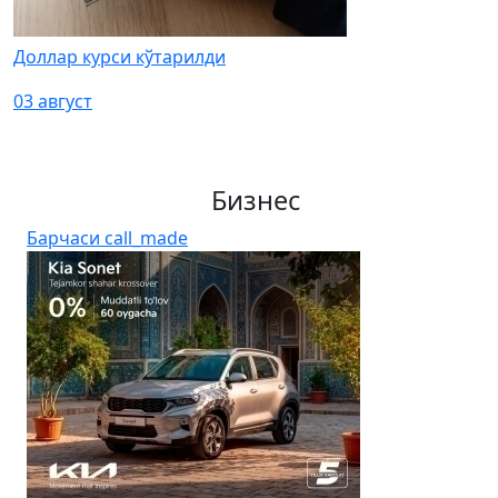
Доллар курси кўтарилди
03 август
Бизнес
Барчаси
call_made