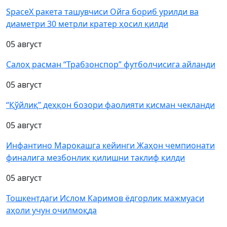
SpaceX ракета ташувчиси Ойга бориб урилди ва
диаметри 30 метрли кратер ҳосил қилди
05 август
Салоҳ расман “Трабзонспор” футболчисига айланди
05 август
“Қўйлиқ” деҳқон бозори фаолияти қисман чекланди
05 август
Инфантино Марокашга кейинги Жаҳон чемпионати
финалига мезбонлик қилишни таклиф қилди
05 август
Тошкентдаги Ислом Каримов ёдгорлик мажмуаси
аҳоли учун очилмоқда