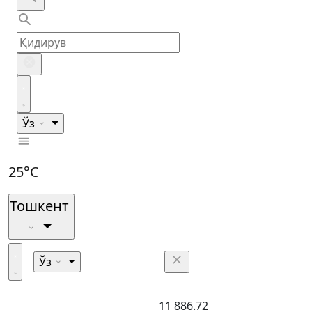
Ўз
25°C
Тошкент
Ўз
11 886.72