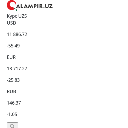
Курс UZS
USD
11 886.72
-55.49
EUR
13 717.27
-25.83
RUB
146.37
-1.05