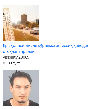
Ер аҳолиси мисли кўрилмаган иссиқ ҳаводан
огоҳлантирилди
visibility
28069
03 август