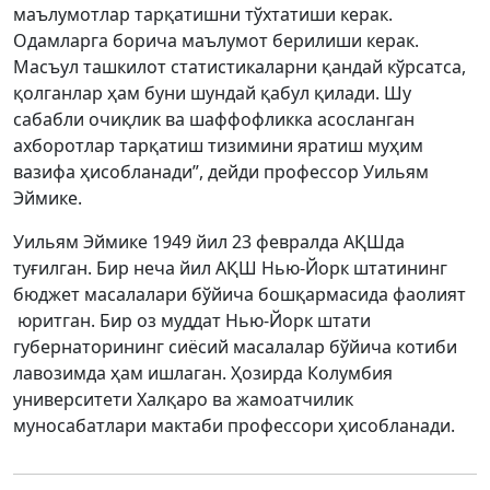
маълумотлар тарқатишни тўхтатиши керак.
Одамларга борича маълумот берилиши керак.
Масъул ташкилот статистикаларни қандай кўрсатса,
қолганлар ҳам буни шундай қабул қилади. Шу
сабабли очиқлик ва шаффофликка асосланган
ахборотлар тарқатиш тизимини яратиш муҳим
вазифа ҳисобланади”, дейди профессор Уильям
Эймике.
Уильям Эймике 1949 йил 23 февралда АҚШда
туғилган. Бир неча йил АҚШ Нью-Йорк штатининг
бюджет масалалари бўйича бошқармасида фаолият
юритган. Бир оз муддат Нью-Йорк штати
губернаторининг сиёсий масалалар бўйича котиби
лавозимда ҳам ишлаган. Ҳозирда Колумбия
университети Халқаро ва жамоатчилик
муносабатлари мактаби профессори ҳисобланади.