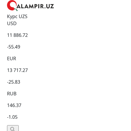
Курс UZS
USD
11 886.72
-55.49
EUR
13 717.27
-25.83
RUB
146.37
-1.05