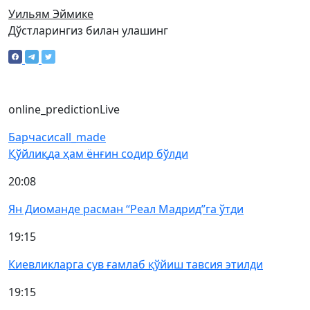
Уильям Эймике
Дўстларингиз билан улашинг
online_prediction
Live
Барчаси
call_made
Қўйлиқда ҳам ёнғин содир бўлди
20:08
Ян Диоманде расман “Реал Мадрид”га ўтди
19:15
Киевликларга сув ғамлаб қўйиш тавсия этилди
19:15