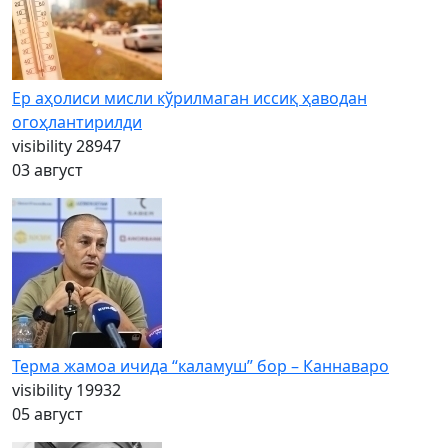
Ер аҳолиси мисли кўрилмаган иссиқ ҳаводан
огоҳлантирилди
visibility
28947
03 август
Терма жамоа ичида “каламуш” бор – Каннаваро
visibility
19932
05 август