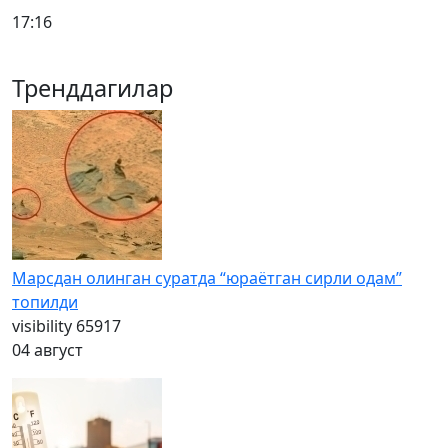
17:16
Тренддагилар
Марсдан олинган суратда “юраётган сирли одам”
топилди
visibility
65917
04 август