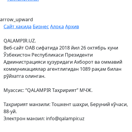
arrow_upward
Сайт хақида
Бизнес
Алоқа
Архив
QALAMPIR.UZ.
Веб-сайт ОАВ сифатида 2018 йил 26 октябрь куни
Ўзбекистон Республикаси Президенти
Администрацияси ҳузуридаги Ахборот ва оммавий
коммуникациялар агентлигидан 1089 рақам билан
рўйхатга олинган.
Муассис: “QALAMPIR Таҳририят” МЧЖ.
Таҳририят манзили: Тошкент шаҳри, Беруний кўчаси,
88-уй.
Электрон манзил: info@qalampir.uz