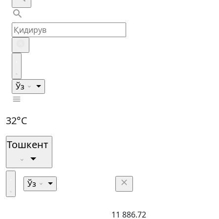
Ўз
32°C
Тошкент
Ўз
11 886.72