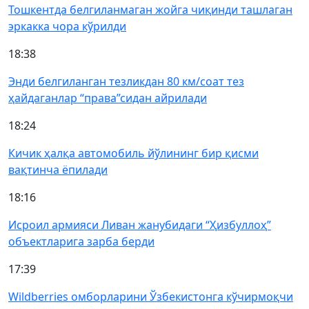
Тошкентда белгиланмаган жойга чиқинди ташлаган
эркакка чора кўрилди
18:38
Энди белгиланган тезликдан 80 км/соат тез
ҳайдаганлар “права”сидан айрилади
18:24
Кичик ҳалқа автомобиль йўлининг бир қисми
вақтинча ёпилади
18:16
Исроил армияси Ливан жанубидаги “Ҳизбуллоҳ”
объектларига зарба берди
17:39
Wildberries омборларини Ўзбекистонга кўчирмоқчи