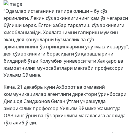
“Одамлар истаганини гапира олиши – бу сўз
эркинлиги. Лекин сўз эркинлигининг ҳам ўз чегараси
бўлиши керак. Ёлғон хабар тарқатиш сўз эркинлиги
ҳисобланмайди. Хоҳлаганимни гапириш мумкин
экан, дея қонунларни бузмаслик ва сўз
эркинлигининг ўз принципларини унутмаслик зарур”,
дея сўз эркинлиги борасидаги ўз қарашларини
билдириб ўтди Колумбия университети Халқаро ва
жамоатчилик муносабатлари мактаби профессори
Уильям Эймике.
Кеча, 21 декабрь куни Ахборот ва оммавий
коммуникациялар агентлиги директори ўринбосари
Дилшод Саиджонов билан ўтган учрашувда
америкалик профессор Уильям Эймике жамиятда
ОАВнинг ўрни ва сўз эркинлиги масаласига алоҳида
тўхталиб ўтди.