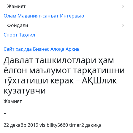
Жамият
Олам
Маданият-санъат
Интервью
Фойдали
Спорт
Таҳлил
Сайт хақида
Бизнес
Алоқа
Архив
Давлат ташкилотлари ҳам
ёлғон маълумот тарқатишни
тўхтатиши керак – АҚШлик
кузатувчи
Жамият
−
22 декабр 2019
visibility
5660
timer
2 дақиқа