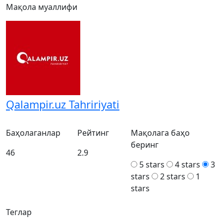
Мақола муаллифи
Qalampir.uz Tahririyati
Баҳолаганлар
Рейтинг
Мақолага баҳо
беринг
46
2.9
5 stars
4 stars
3
stars
2 stars
1
stars
Теглар