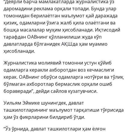
“Деярли барча мамлакатларда журналистика ўз
даромадини реклама орқали топади. Бунда улар
томонидан берилаётган маълумот қай даражада
қизиқ, одамларни ўзига жалб қила олаётгани ва
бошқа масалалар муҳим ҳисобланади. Иқтисодий
тарафдан ОАВнинг қўлланилиши жуда кўп
давлатларда бўлганидек АҚШда ҳам муаммо
ҳисобланади.
Журналистика молиявий томонни устун қўйиб
одамларга керакли ахборотдан воз кечмаслиги
керак. ОАВнинг обрўси одамларга нотўғри ва тўлиқ
бўлмаган ахборотлар бермаслик орқали ошиб
бораверади”, дейди сайлов кузатувчиси.
Уильям Эймике шунингдек, давлат
ташкилотларининг маълумот тарқатиши тўғрисида
ҳам ўз фикрларини билдириб ўтди.
“Ўз ўрнида, давлат ташкилотлари ҳам ёлғон