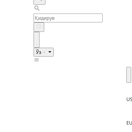
Ўз
U
E