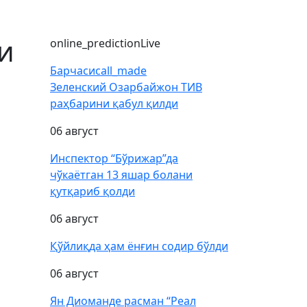
и
online_prediction
Live
Барчаси
call_made
Зеленский Озарбайжон ТИВ
раҳбарини қабул қилди
06 август
Инспектор “Бўрижар”да
чўкаётган 13 яшар болани
қутқариб қолди
06 август
Қўйлиқда ҳам ёнғин содир бўлди
06 август
Ян Диоманде расман “Реал