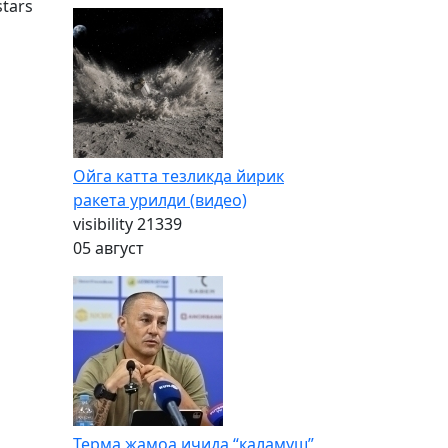
stars
Ойга катта тезликда йирик
ракета урилди (видео)
visibility
21339
05 август
Терма жамоа ичида “каламуш”