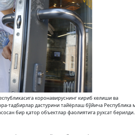
Республикасига коронавируснинг кириб келиши ва
ра-тадбирлар дастурини тайёрлаш бўйича Республика 
асосан бир қатор объектлар фаолиятига рухсат берилди.