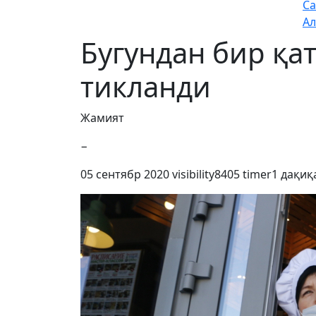
Са
Ал
Бугундан бир қа
тикланди
Жамият
−
05 сентябр 2020
visibility
8405
timer
1 дақиқ