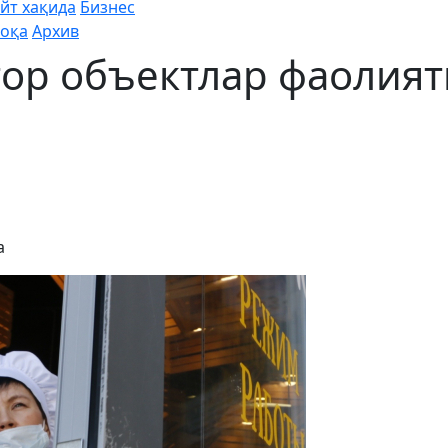
йт хақида
Бизнес
оқа
Архив
тор объектлар фаолият
а