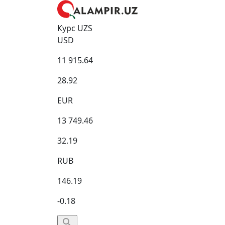
Курс UZS
USD
11 915.64
28.92
EUR
13 749.46
32.19
RUB
146.19
-0.18