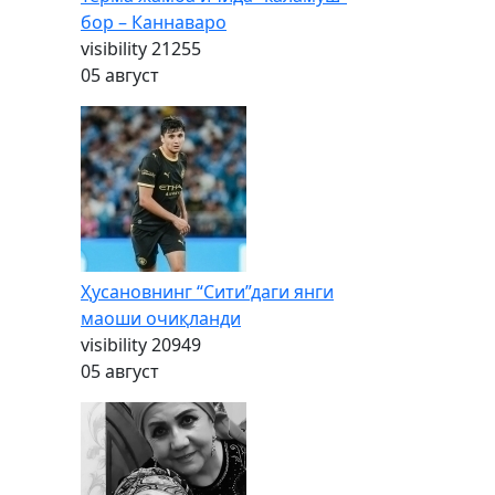
бор – Каннаваро
visibility
21255
05 август
Ҳусановнинг “Сити”даги янги
маоши очиқланди
visibility
20949
05 август