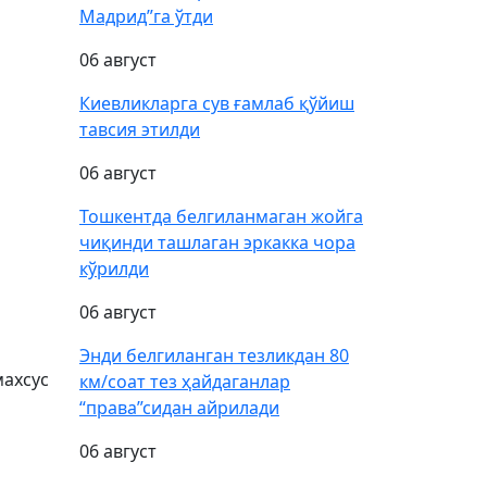
Мадрид”га ўтди
06 август
Киевликларга сув ғамлаб қўйиш
тавсия этилди
06 август
Тошкентда белгиланмаган жойга
чиқинди ташлаган эркакка чора
кўрилди
06 август
Энди белгиланган тезликдан 80
махсус
км/соат тез ҳайдаганлар
“права”сидан айрилади
06 август