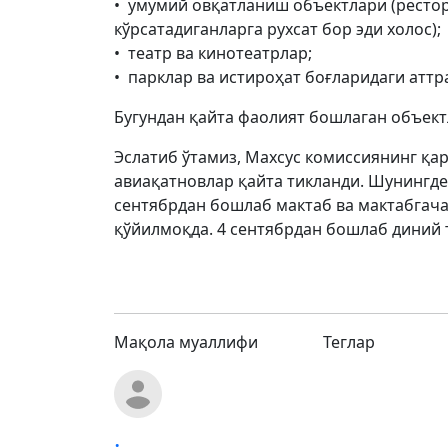
• умумий овқатланиш объектлари (рестора
кўрсатадиганларга рухсат бор эди холос);
• театр ва кинотеатрлар;
• парклар ва истироҳат боғларидаги атт
Бугундан қайта фаолият бошлаган объект
Эслатиб ўтамиз, Махсус комиссиянинг қар
авиақатновлар қайта тикланди. Шунингдек
сентябрдан бошлаб мактаб ва мактабгача
қўйилмоқда. 4 сентябрдан бошлаб диний 
Мақола муаллифи
Теглар
.