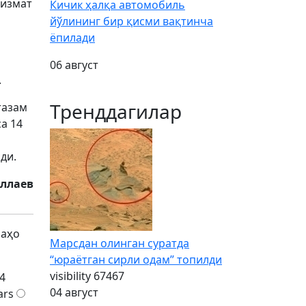
хизмат
Кичик ҳалқа автомобиль
йўлининг бир қисми вақтинча
ёпилади
06 август
.
Тренддагилар
тазам
а 14
ди.
уллаев
баҳо
Марсдан олинган суратда
“юраётган сирли одам” топилди
visibility
67467
4
04 август
ars