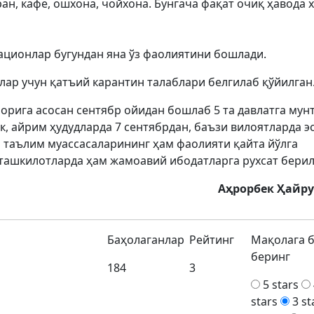
н, кафе, ошхона, чойхона. Бунгача фақат очиқ ҳавода 
рационлар бугундан яна ўз фаолиятини бошлади.
лар учун қатъий карантин талаблари белгилаб қўйилган
орига асосан сентябр ойидан бошлаб 5 та давлатга мун
, айрим ҳудудларда 7 сентябрдан, баъзи вилоятларда эс
 таълим муассасаларининг ҳам фаолияти қайта йўлга
ташкилотларда ҳам жамоавий ибодатларга рухсат берил
Aҳрорбек Ҳайр
Баҳолаганлар
Рейтинг
Мақолага 
беринг
184
3
5 stars
stars
3 st