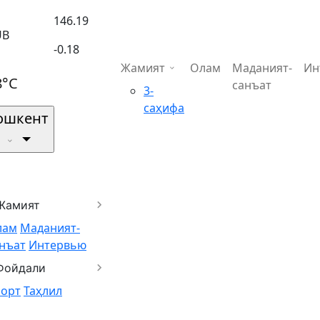
146.19
UB
-0.18
Жамият
Олам
Маданият-
Ин
8°C
санъат
3-
саҳифа
ошкент
Жамият
лам
Маданият-
нъат
Интервью
Фойдали
порт
Таҳлил