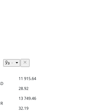
Ўз
11 915.64
SD
28.92
13 749.46
UR
32.19