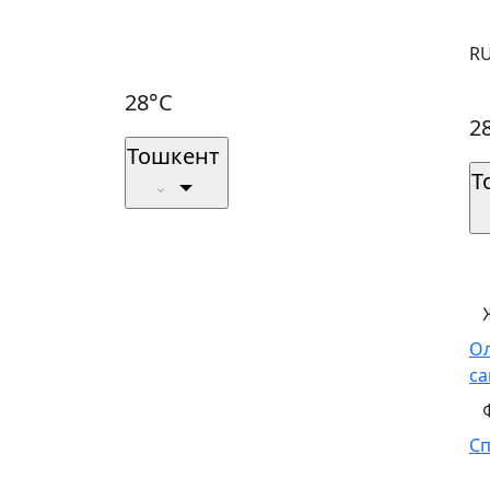
R
28°C
2
Тошкент
Т
О
са
С