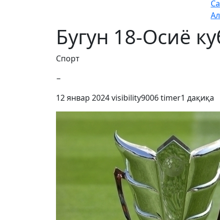
Са
Ал
Бугун 18-Осиё к
Спорт
−
12 январ 2024
visibility
9006
timer
1 дақиқа