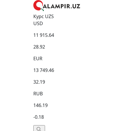
Курс UZS
USD
11 915.64
28.92
EUR
13 749.46
32.19
RUB
146.19
-0.18