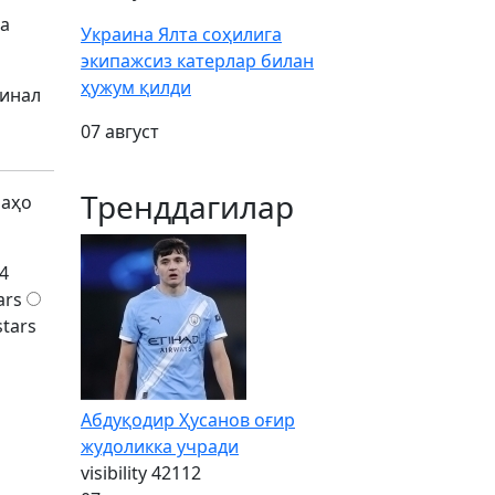
да
Украина Ялта соҳилига
экипажсиз катерлар билан
ҳужум қилди
финал
07 август
Тренддагилар
баҳо
4
ars
stars
Абдуқодир Ҳусанов оғир
жудоликка учради
visibility
42112