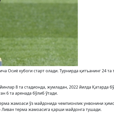
ича Осиё кубоги старт олади. Турнирда қитъанинг 24 та
Ўйинлар 8 та стадионда, жумладан, 2022 йилда Қатарда б
ан 6 та аренада бўлиб ўтади.
терма жамоаси ўз майдонида чемпионлик унвонини ҳим
 Ливан терма жамоасига қарши майдонга тушади.