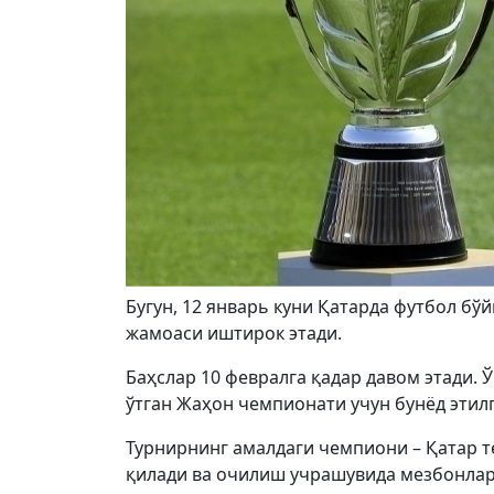
Бугун, 12 январь куни Қатарда футбол бўй
жамоаси иштирок этади.
Баҳслар 10 февралга қадар давом этади. 
ўтган Жаҳон чемпионати учун бунёд этилг
Турнирнинг амалдаги чемпиони – Қатар 
қилади ва очилиш учрашувида мезбонлар