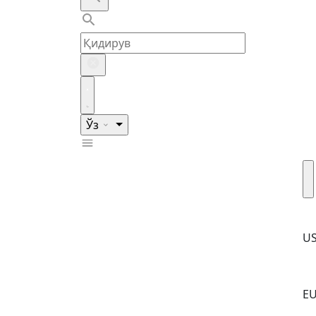
Ўз
U
E