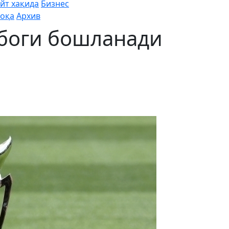
йт хақида
Бизнес
оқа
Архив
убоги бошланади