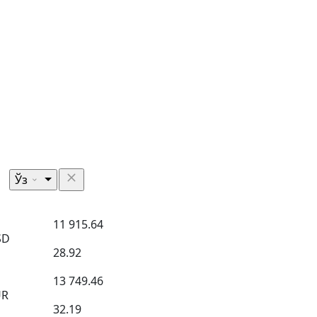
Ўз
11 915.64
SD
28.92
13 749.46
UR
32.19