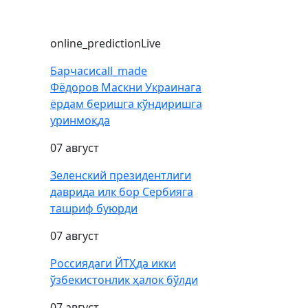
online_prediction
Live
Барчаси
call_made
Фёдоров Маскни Украинага
ёрдам беришга кўндиришга
уринмоқда
07 август
Зеленский президентлиги
даврида илк бор Сербияга
ташриф буюрди
07 август
Россиядаги ЙТҲда икки
ўзбекистонлик ҳалок бўлди
07 август