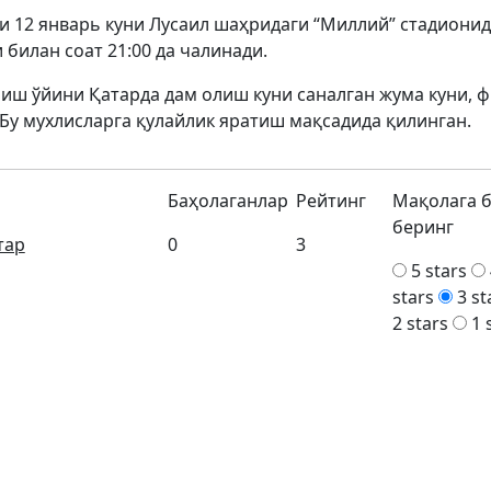
и 12 январь куни Лусаил шаҳридаги “Миллий” стадиони
 билан соат 21:00 да чалинади.
лиш ўйини Қатарда дам олиш куни саналган жума куни, 
 Бу мухлисларга қулайлик яратиш мақсадида қилинган.
Баҳолаганлар
Рейтинг
Мақолага 
беринг
тар
0
3
5 stars
stars
3 st
2 stars
1 