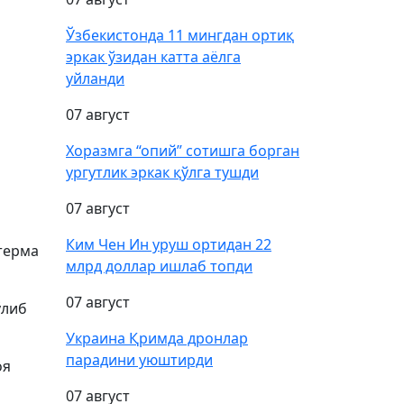
Ўзбекистонда 11 мингдан ортиқ
эркак ўзидан катта аёлга
уйланди
07 август
Хоразмга “опий” сотишга борган
ургутлик эркак қўлга тушди
07 август
Ким Чен Ин уруш ортидан 22
 терма
млрд доллар ишлаб топди
07 август
ўлиб
Украина Қримда дронлар
парадини уюштирди
оя
07 август