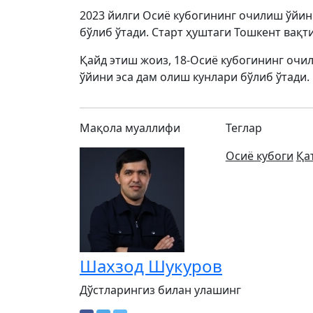
2023 йилги Осиё кубогининг очилиш ўйин
бўлиб ўтади. Старт ҳуштаги Тошкент вақти
Қайд этиш жоиз, 18-Осиё кубогининг очи
ўйини эса дам олиш кунлари бўлиб ўтади.
Мақола муаллифи
Теглар
Осиё кубоги
Қа
Шахзод Шукуров
Дўстларингиз билан улашинг