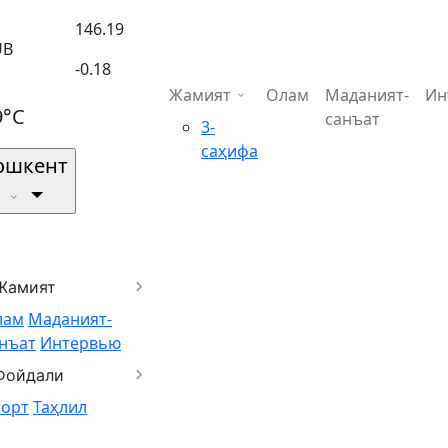
146.19
UB
-0.18
Жамият
Олам
Маданият-
Ин
9°C
санъат
3-
саҳифа
ошкент
Жамият
лам
Маданият-
нъат
Интервью
Фойдали
порт
Таҳлил