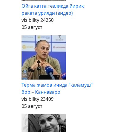
Ойга катта тезликда йирик
ракета урилди (видео)
visibility
24250
05 август
Терма жамоа ичида “каламуш”
бор – Каннаваро
visibility
23409
05 август