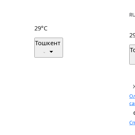
R
29°C
2
Тошкент
Т
О
са
С