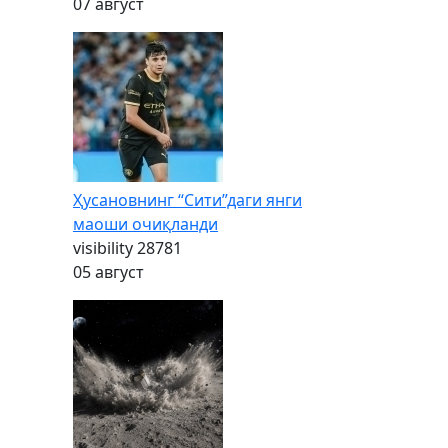
07 август
Ҳусановнинг “Сити”даги янги
маоши очиқланди
visibility
28781
05 август