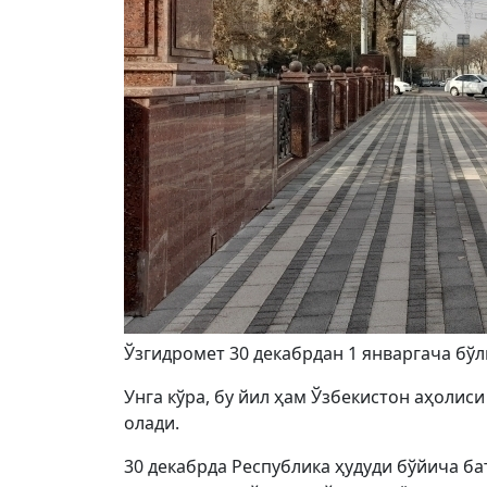
Ўзгидромет 30 декабрдан 1 январгача бў
Унга кўра, бу йил ҳам Ўзбекистон аҳолиси
олади.
30 декабрда Республика ҳудуди бўйича ба