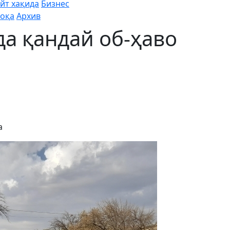
йт хақида
Бизнес
оқа
Архив
а қандай об-ҳаво
а