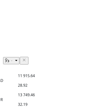
Ўз
11 915.64
SD
28.92
13 749.46
UR
32.19