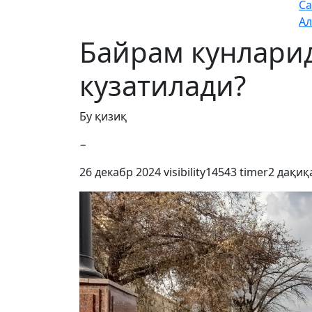
Са
Ал
Байрам кунларид
кузатилади?
Бу қизиқ
−
26 декабр 2024
visibility
14543
timer
2 дақиқ