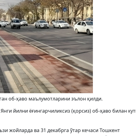
лган об-ҳаво маълумотларини эълон қилди.
 Янги йилни ёғингарчиликсиз (қорсиз) об-ҳаво билан ку
ъзи жойларда ва 31 декабрга ўтар кечаси Тошкент