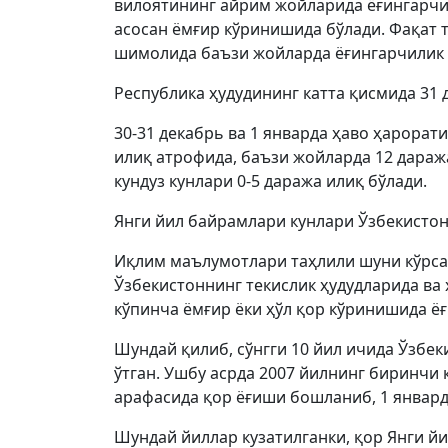
вилоятининг айрим жойларида ёғингарчил
асосан ёмғир кўринишида бўлади. Фақат т
шимолида баъзи жойларда ёғингарчилик 
Республика ҳудудининг катта қисмида 31 
30-31 декабрь ва 1 январда ҳаво ҳарорати
илиқ атрофида, баъзи жойларда 12 дараж
кундуз кунлари 0-5 даража илиқ бўлади.
Янги йил байрамлари кунлари Ўзбекистон
Иқлим маълумотлари таҳлили шуни кўрсат
Ўзбекистоннинг текислик ҳудудларида ва
кўпинча ёмғир ёки ҳўл қор кўринишида ё
Шундай қилиб, сўнгги 10 йил ичида Ўзбек
ўтган. Ушбу асрда 2007 йилнинг биринчи к
арафасида қор ёғиши бошланиб, 1 январда
Шундай йиллар кузатилганки, қор Янги йи