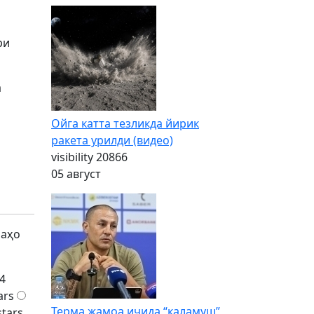
ри
а
Ойга катта тезликда йирик
ракета урилди (видео)
visibility
20866
05 август
баҳо
4
ars
Терма жамоа ичида “каламуш”
stars