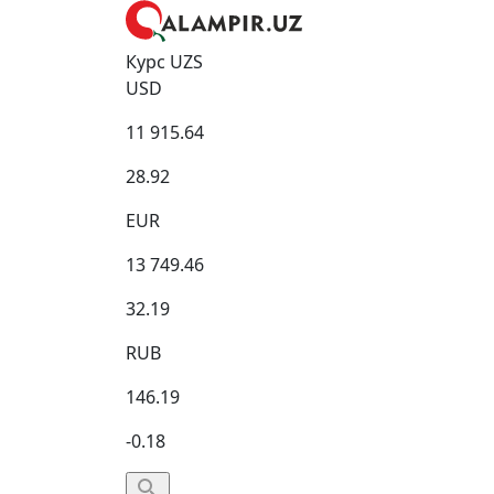
Курс UZS
USD
11 915.64
28.92
EUR
13 749.46
32.19
RUB
146.19
-0.18