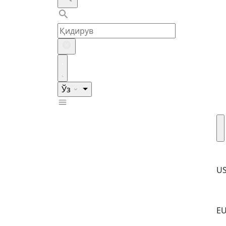
Ўз
U
E