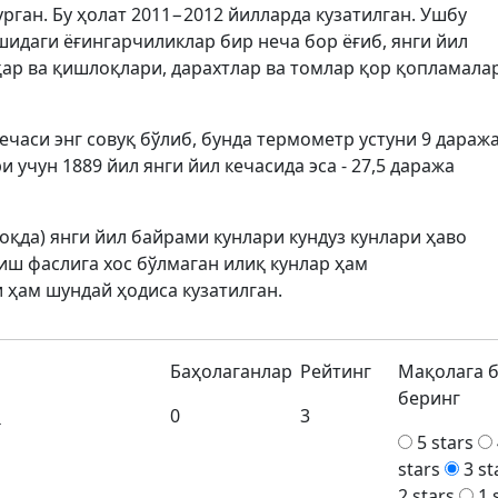
рган. Бу ҳолат 2011−2012 йилларда кузатилган. Ушбу
шидаги ёғингарчиликлар бир неча бор ёғиб, янги йил
ар ва қишлоқлари, дарахтлар ва томлар қор қопламала
ечаси энг совуқ бўлиб, бунда термометр устуни 9 дараж
и учун 1889 йил янги йил кечасида эса - 27,5 даража
моқда) янги йил байрами кунлари кундуз кунлари ҳаво
иш фаслига хос бўлмаган илиқ кунлар ҳам
и ҳам шундай ҳодиса кузатилган.
Баҳолаганлар
Рейтинг
Мақолага 
беринг
м
0
3
5 stars
stars
3 st
2 stars
1 