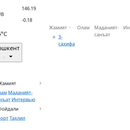
146.19
UB
-0.18
Жамият
Олам
Маданият-
Ин
5°C
санъат
3-
саҳифа
ошкент
Жамият
лам
Маданият-
нъат
Интервью
Фойдали
порт
Таҳлил