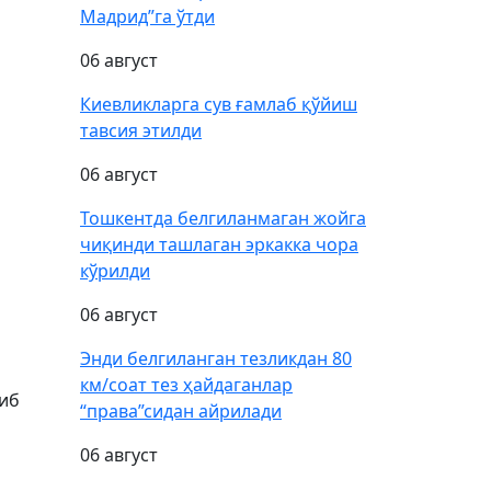
Мадрид”га ўтди
06 август
Киевликларга сув ғамлаб қўйиш
тавсия этилди
06 август
Тошкентда белгиланмаган жойга
чиқинди ташлаган эркакка чора
кўрилди
06 август
Энди белгиланган тезликдан 80
км/соат тез ҳайдаганлар
тиб
“права”сидан айрилади
06 август