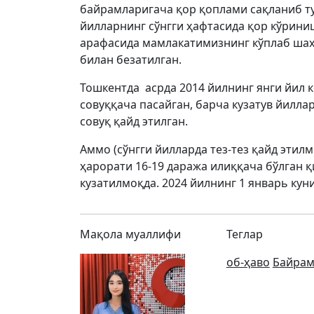
байрамларигача қор қоплами сақланиб ту
йилларнинг сўнгги ҳафтасида қор кўрини
арафасида мамлакатимизнинг кўплаб шаҳ
билан безатилган.
Тошкентда асрда 2014 йилнинг янги йил к
совуққача пасайган, барча кузатув йиллар
совуқ қайд этилган.
Аммо (сўнгги йилларда тез-тез қайд этил
ҳарорати 16-19 даража илиққача бўлган қ
кузатилмоқда. 2024 йилнинг 1 январь кун
Мақола муаллифи
Теглар
об-ҳаво
Байра