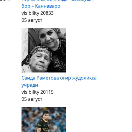
бор – Каннаваро
visibility
20833
05 август
Саида Раметова оғир жудоликка
учради
visibility
20115
05 август