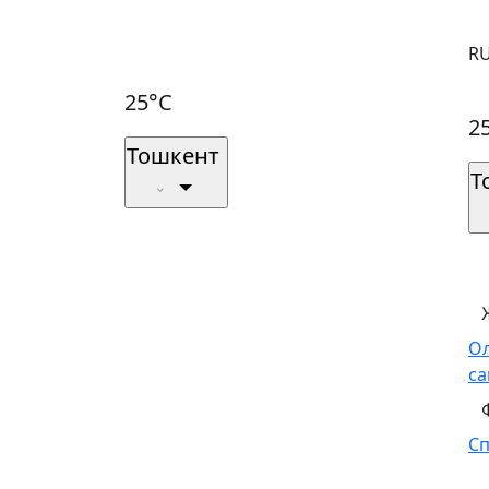
R
25°C
2
Тошкент
Т
О
са
С