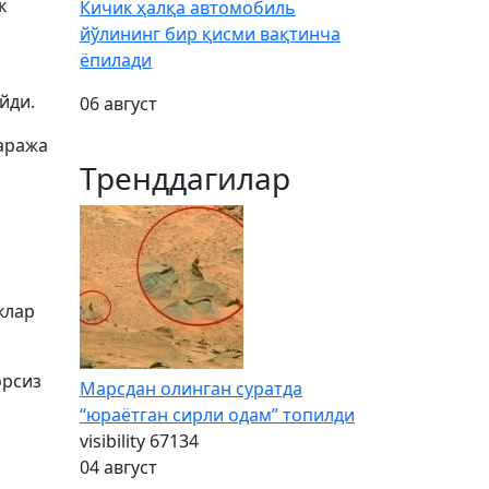
к
Кичик ҳалқа автомобиль
йўлининг бир қисми вақтинча
ёпилади
йди.
06 август
даража
Тренддагилар
клар
орсиз
Марсдан олинган суратда
“юраётган сирли одам” топилди
visibility
67134
04 август