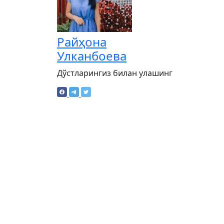
Райҳона
Улканбоева
Дўстларингиз билан улашинг