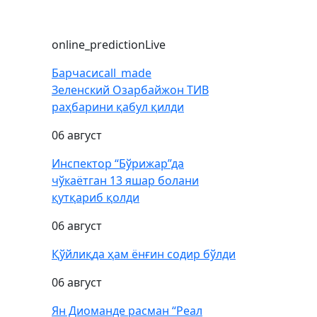
online_prediction
Live
Барчаси
call_made
Зеленский Озарбайжон ТИВ
раҳбарини қабул қилди
06 август
Инспектор “Бўрижар”да
чўкаётган 13 яшар болани
қутқариб қолди
06 август
Қўйлиқда ҳам ёнғин содир бўлди
06 август
Ян Диоманде расман “Реал