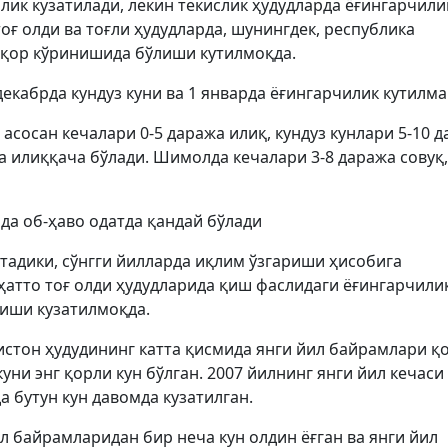
ик кузатилади, лекин текислик ҳудудларда ёғингарчили
оғ олди ва тоғли ҳудудларда, шунингдек, республика
қор кўринишида бўлиши кутилмоқда.
декабрда кундуз куни ва 1 январда ёғингарчилик кутилма
 асосан кечалари 0-5 даража илиқ, кундуз кунлари 5-10 
а илиққача бўлади. Шимолда кечалари 3-8 даража совуқ,
да об-ҳаво одатда қандай бўлади
адики, сўнгги йилларда иқлим ўзгариши ҳисобига
 ҳатто тоғ олди ҳудудларида қиш фаслидаги ёғингарчили
ғиши кузатилмоқда.
истон ҳудудининг катта қисмида янги йил байрамлари қ
уни энг қорли кун бўлган. 2007 йилнинг янги йил кечаси
 бутун кун давомда кузатилган.
л байрамларидан бир неча кун олдин ёғган ва янги йил