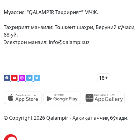
Муассис: “QALAMPIR Таҳририят” МЧЖ.
Таҳририят манзили: Тошкент шаҳри, Беруний кўчаси,
88-уй.
Электрон манзил: info@qalampir.uz
© Copyright 2026 Qalampir - Ҳақиқат аччиқ бўлади.