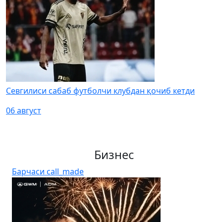
Севгилиси сабаб футболчи клубдан қочиб кетди
06 август
Бизнес
Барчаси
call_made