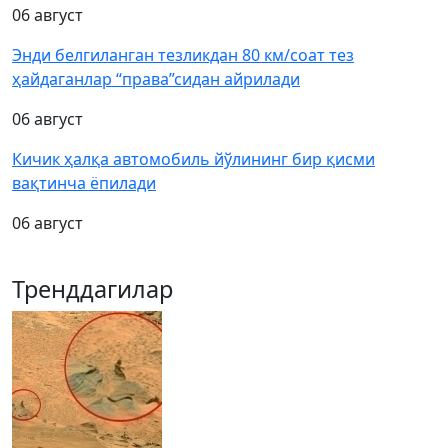
06 август
Энди белгиланган тезликдан 80 км/соат тез
ҳайдаганлар “права”сидан айрилади
06 август
Кичик ҳалқа автомобиль йўлининг бир қисми
вақтинча ёпилади
06 август
Тренддагилар