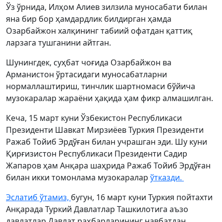
Ўз ўрнида, Илҳом Алиев зилзила муносабати билан
яна бир бор ҳамдардлик билдирган ҳамда
Озарбайжон халқининг табиий офатдан қаттиқ
ларзага тушганини айтган.
Шунингдек, суҳбат чоғида Озарбайжон ва
Арманистон ўртасидаги муносабатларни
нормаллаштириш, тинчлик шартномаси бўйича
музокаралар жараёни ҳақида ҳам фикр алмашилган.
Кеча, 15 март куни Ўзбекистон Республикаси
Президенти Шавкат Мирзиёев Туркия Президенти
Ражаб Тойиб Эрдўған билан учрашган эди. Шу куни
Қирғизистон Республикаси Президенти Садир
Жапаров ҳам Анқара шаҳрида Ражаб Тойиб Эрдўған
билан икки томонлама музокаралар
ўтказди.
Эслатиб ўтамиз,
бугун, 16 март куни Туркия пойтахти
Анқарада Туркий Давлатлар Ташкилотига аъзо
давлатлар Давлат раҳбарларининг навбатдан