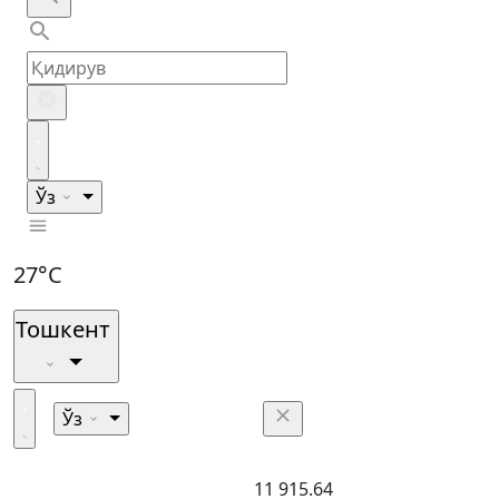
Ўз
27°C
Тошкент
Ўз
11 915.64