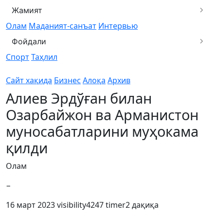
Жамият
Олам
Маданият-санъат
Интервью
Фойдали
Спорт
Таҳлил
Сайт хақида
Бизнес
Алоқа
Архив
Алиев Эрдўған билан
Озарбайжон ва Арманистон
муносабатларини муҳокама
қилди
Олам
−
16 март 2023
visibility
4247
timer
2 дақиқа