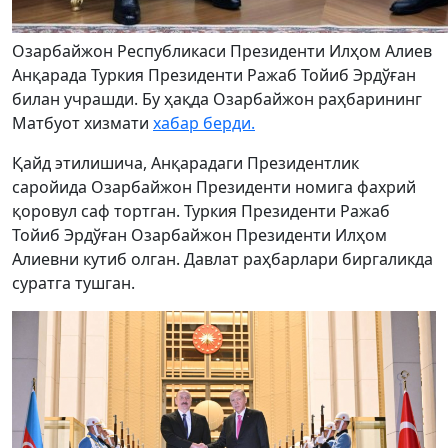
Озарбайжон Республикаси Президенти Илҳом Алиев
Анқарада Туркия Президенти Ражаб Тойиб Эрдўған
билан учрашди. Бу ҳақда Озарбайжон раҳбарининг
Матбуот хизмати
хабар берди.
Қайд этилишича, Анқарадаги Президентлик
саройида Озарбайжон Президенти номига фахрий
қоровул саф тортган. Туркия Президенти Ражаб
Тойиб Эрдўған Озарбайжон Президенти Илҳом
Алиевни кутиб олган. Давлат раҳбарлари биргаликда
суратга тушган.