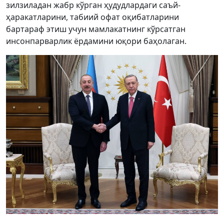
зилзиладан жабр кўрган ҳудудлардаги саъй-
ҳаракатларини, табиий офат оқибатларини
бартараф этиш учун мамлакатнинг кўрсатган
инсонпарварлик ёрдамини юқори баҳолаган.