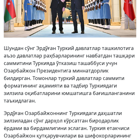
Шундан сўнг Эрдўған Туркий давлатлар ташкилотига
аъзо давлатлар раҳбарларининг навбатдан ташқари
саммитини Туркияда ўтказиш ташаббуси учун
Озарбайжон Президентига миннатдорлик
билдирган. Томонлар туркий давлатлар саммити
форматининг аҳамияти ва тадбир Туркиядаги
зилзила оқибатларини юмшатишга бағишланганини
таъкидлаган.
Эрдўған Озарбайжоннинг Туркиядаги даҳшатли
зилзиладан сўнг дарҳол кўрсатган биродарлик
ёрдами ва бирдамлигини эслаган. Туркия етакчиси
Озарбайжон қутқарувчилари ва шифокорларининг