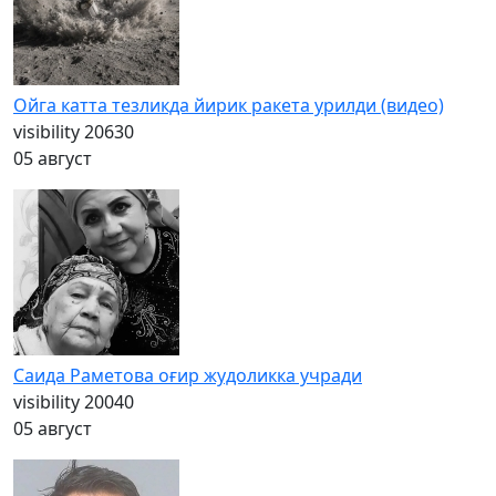
Ойга катта тезликда йирик ракета урилди (видео)
visibility
20630
05 август
Саида Раметова оғир жудоликка учради
visibility
20040
05 август