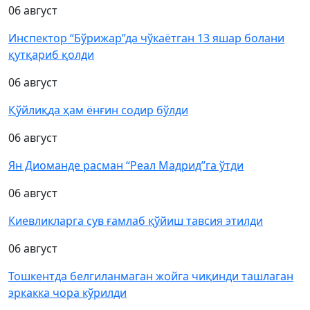
06 август
Инспектор “Бўрижар”да чўкаётган 13 яшар болани
қутқариб қолди
06 август
Қўйлиқда ҳам ёнғин содир бўлди
06 август
Ян Диоманде расман “Реал Мадрид”га ўтди
06 август
Киевликларга сув ғамлаб қўйиш тавсия этилди
06 август
Тошкентда белгиланмаган жойга чиқинди ташлаган
эркакка чора кўрилди