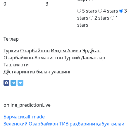
0
3
5 stars
4 stars
3
stars
2 stars
1
stars
Теглар
Туркия
Озарбайжон
Илҳом Алиев
Эрдўған
Озарбайжон-Арманистон
Туркий Давлатлар
Ташкилоти
Дўстларингиз билан улашинг
online_prediction
Live
Барчаси
call_made
Зеленский Озарбайжон ТИВ раҳбарини қабул қилди