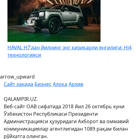
HAVAL H7’дан йилнинг энг қизиқарли янгилиги: Hi4
K
технологияси
arrow_upward
Сайт хақида
Бизнес
Алоқа
Архив
QALAMPIR.UZ.
Веб-сайт ОАВ сифатида 2018 йил 26 октябрь куни
Ўзбекистон Республикаси Президенти
Администрацияси ҳузуридаги Ахборот ва оммавий
коммуникациялар агентлигидан 1089 рақам билан
рўйхатга олинган.