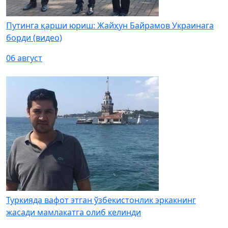
Путинга қарши юриш: Жайҳун Байрамов Украинага
борди (видео)
06 август
Туркияда вафот этган ўзбекистонлик эркакнинг
жасади мамлакатга олиб келинди