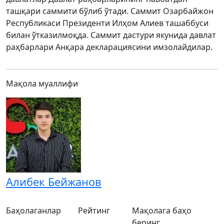
ташқари саммити бўлиб ўтади. Саммит Озарбайжон
Республикаси Президенти Илҳом Алиев ташаббуси
билан ўтказилмоқда. Саммит дастури якунида давлат
раҳбарлари Анқара декларациясини имзолайдилар.
Мақола муаллифи
Алибек Бейжанов
Баҳолаганлар
Рейтинг
Мақолага баҳо
беринг