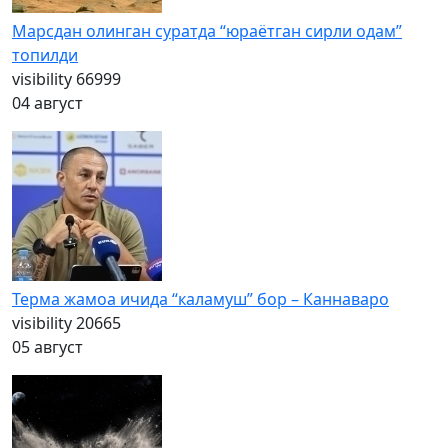
Марсдан олинган суратда “юраётган сирли одам”
топилди
visibility
66999
04 август
Терма жамоа ичида “каламуш” бор – Каннаваро
visibility
20665
05 август