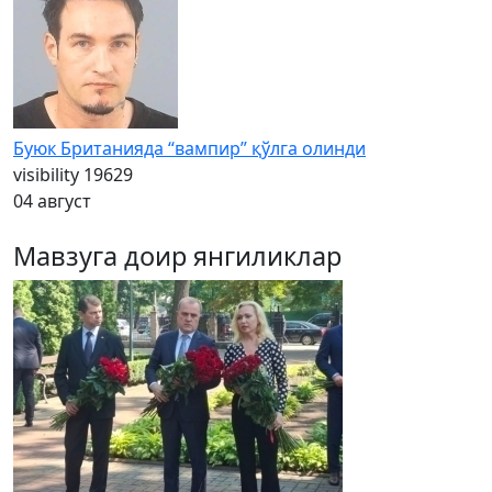
Буюк Британияда “вампир” қўлга олинди
visibility
19629
04 август
Мавзуга доир янгиликлар