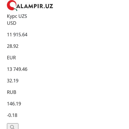
Курс UZS
USD
11 915.64
28.92
EUR
13 749.46
32.19
RUB
146.19
-0.18