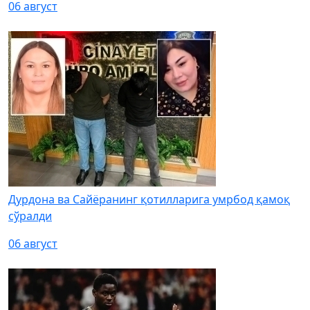
06 август
Дурдона ва Сайёранинг қотилларига умрбод қамоқ
сўралди
06 август