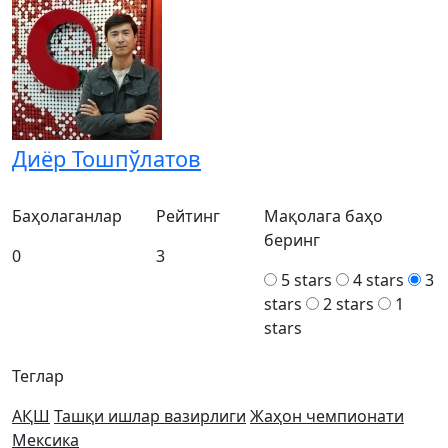
Диёр Тошпўлатов
Баҳолаганлар
Рейтинг
Мақолага баҳо
беринг
0
3
5 stars
4 stars
3
stars
2 stars
1
stars
Теглар
АҚШ
Ташқи ишлар вазирлиги
Жаҳон чемпионати
Мексика