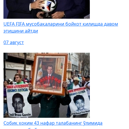
UEFA FIFA мусобақаларини бойкот қилишда давом
этишини айтди
07 август
Собиқ ҳоким 43 нафар талабанинг ўлимида