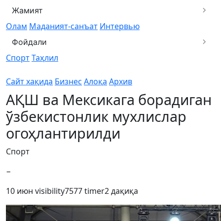
Жамият
Олам
Маданият-санъат
Интервью
Фойдали
Спорт
Таҳлил
Сайт хақида
Бизнес
Алоқа
Архив
АҚШ ва Мексикага борадиган
ўзбекистонлик мухлислар
огоҳлантирилди
Спорт
−
10 июн
visibility
7577
timer
2 дақиқа