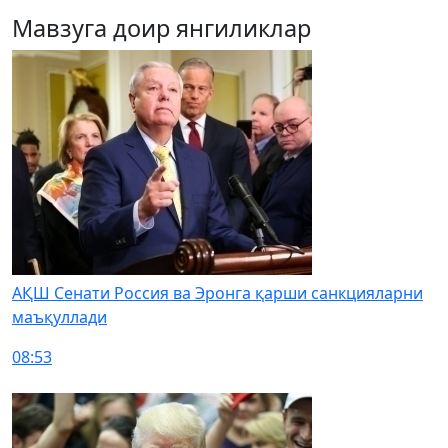
Мавзуга доир янгиликлар
АҚШ Сенати Россия ва Эронга қарши санкцияларни
маъқуллади
08:53