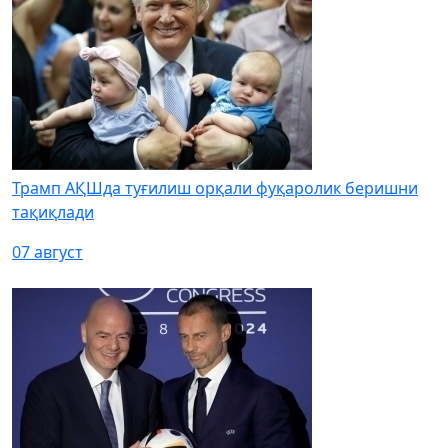
Трамп АҚШда туғилиш орқали фуқаролик беришни
тақиқлади
07 август