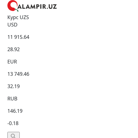
Курс UZS
USD
11 915.64
28.92
EUR
13 749.46
32.19
RUB
146.19
-0.18