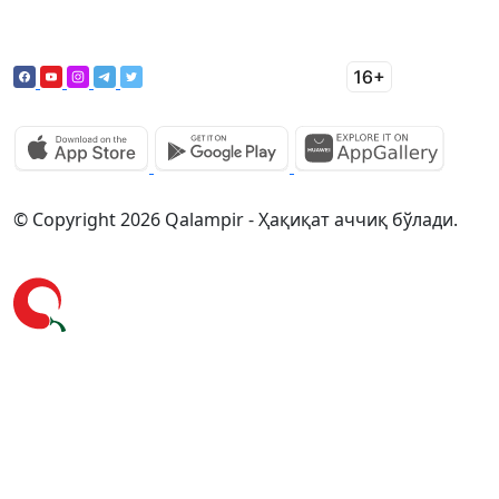
© Copyright 2026 Qalampir - Ҳақиқат аччиқ бўлади.