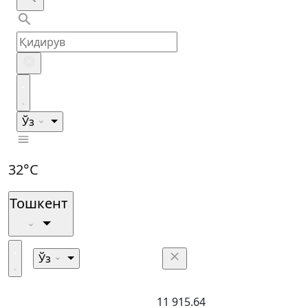
Ўз
32°C
Тошкент
Ўз
11 915.64