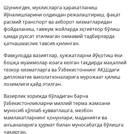
Шунингдек, мухлисларга ҳаракатланиш
йўналишларини олдиндан режалаштириш, фақат
расмий транспорт ва ахборот хизматларидан
фойдаланиш, гавжум жойларда эҳтиёткор бўлиш
ҳамда рухсат этилмаган оммавий тадбирларда
қатнашмаслик тавсия қилинган.
Фавқулодда вазиятлар, ҳужжатларни йўқотиш ёки
бошқа муаммолар юзага келган тақдирда маҳаллий
тезкор хизматларга ва Ўзбекистоннинг АҚШдаги
дипломатик ваколатхоналарига мурожаат қилиш
лозимлиги қайд этилган.
Вазирлик хорижда бўладиган барча
ўзбекистонликларни миллий терма жамоани
муносиб қўллаб-қувватлашга, мезбон
мамлакатларнинг қонунлари, маданияти ва
анъаналарига ҳурмат билан муносабатда бўлишга
чақирган.