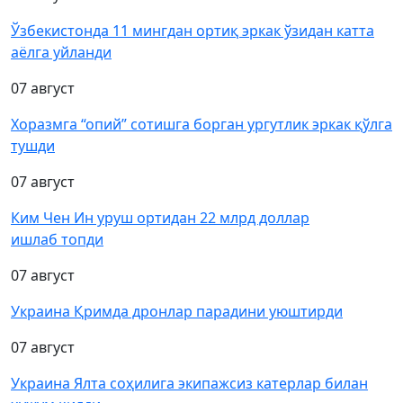
Ўзбекистонда 11 мингдан ортиқ эркак ўзидан катта
аёлга уйланди
07 август
Хоразмга “опий” сотишга борган ургутлик эркак қўлга
тушди
07 август
Ким Чен Ин уруш ортидан 22 млрд доллар
ишлаб топди
07 август
Украина Қримда дронлар парадини уюштирди
07 август
Украина Ялта соҳилига экипажсиз катерлар билан