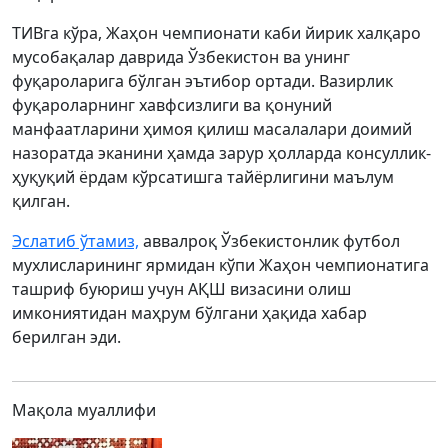
ТИВга кўра, Жаҳон чемпионати каби йирик халқаро
мусобақалар даврида Ўзбекистон ва унинг
фуқароларига бўлган эътибор ортади. Вазирлик
фуқароларнинг хавфсизлиги ва қонуний
манфаатларини ҳимоя қилиш масалалари доимий
назоратда эканини ҳамда зарур ҳолларда консуллик-
ҳуқуқий ёрдам кўрсатишга тайёрлигини маълум
қилган.
Эслатиб ўтамиз,
аввалроқ Ўзбекистонлик футбол
мухлисларининг ярмидан кўпи Жаҳон чемпионатига
ташриф буюриш учун АҚШ визасини олиш
имкониятидан маҳрум бўлгани ҳақида хабар
берилган эди.
Мақола муаллифи