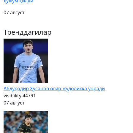
ҳужум қилди
07 август
Тренддагилар
Абдуқодир Ҳусанов оғир жудоликка учради
visibility
44791
07 август