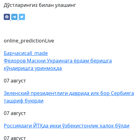
Дўстларингиз билан улашинг
online_prediction
Live
Барчаси
call_made
Фёдоров Маскни Украинага ёрдам беришга
кўндиришга уринмоқда
07 август
Зеленский президентлиги даврида илк бор Сербияга
ташриф буюрди
07 август
Россиядаги ЙТҲда икки ўзбекистонлик ҳалок бўлди
07 август