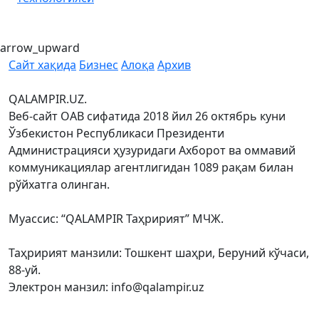
arrow_upward
Сайт хақида
Бизнес
Алоқа
Архив
QALAMPIR.UZ.
Веб-сайт ОАВ сифатида 2018 йил 26 октябрь куни
Ўзбекистон Республикаси Президенти
Администрацияси ҳузуридаги Ахборот ва оммавий
коммуникациялар агентлигидан 1089 рақам билан
рўйхатга олинган.
Муассис: “QALAMPIR Таҳририят” МЧЖ.
Таҳририят манзили: Тошкент шаҳри, Беруний кўчаси,
88-уй.
Электрон манзил: info@qalampir.uz