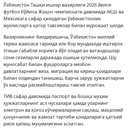
Ўзбекистон Ташқи ишлар вазирлиги 2026 йилги
футбол бўйича Жаҳон чемпионати давомида АҚШ ва
Мексикага сафар қиладиган ўзбекистонлик
мухлисларга қатор тавсиялар билан мурожаат қилди.
Вазирликнинг билдиришича, Ўзбекистон миллий
терма жамоаси тарихда илк бор мундиалда иштирок
этиши сабабли хорижга йўл оладиган ватандошлар
сони сезиларли даражада ошиши кутилмоқда. Шу
муносабат билан фуқароларга мезбон
давлатларнинг виза, миграция ва кириш-қоидалари
билан олдиндан танишиш, барча зарур ҳужжатларни
ўз вақтида расмийлаштириш тавсия этилган.
ТИВ сафар давомида паспорт ва бошқа муҳим
ҳужжатларнинг асл нусхалари ҳамда уларнинг
электрон ва қоғоз кўчирмаларини сақлаш, маҳаллий
қонунчилик ва жамоат тартиби қоидаларига қатъий
риоя қилиш муҳимлигини эслатган.