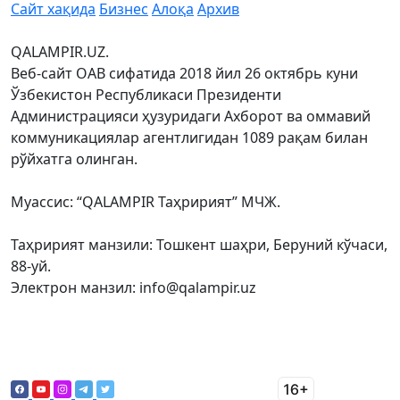
Сайт хақида
Бизнес
Алоқа
Архив
QALAMPIR.UZ.
Веб-сайт ОАВ сифатида 2018 йил 26 октябрь куни
Ўзбекистон Республикаси Президенти
Администрацияси ҳузуридаги Ахборот ва оммавий
коммуникациялар агентлигидан 1089 рақам билан
рўйхатга олинган.
Муассис: “QALAMPIR Таҳририят” МЧЖ.
Таҳририят манзили: Тошкент шаҳри, Беруний кўчаси,
88-уй.
Электрон манзил: info@qalampir.uz