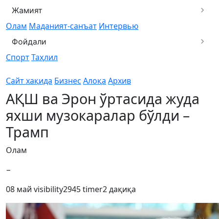
Жамият
Олам
Маданият-санъат
Интервью
Фойдали
Спорт
Таҳлил
Сайт хақида
Бизнес
Алоқа
Архив
АҚШ ва Эрон ўртасида жуда
яхши музокаралар бўлди –
Трамп
Олам
−
08 май
visibility
2945
timer
2 дақиқа