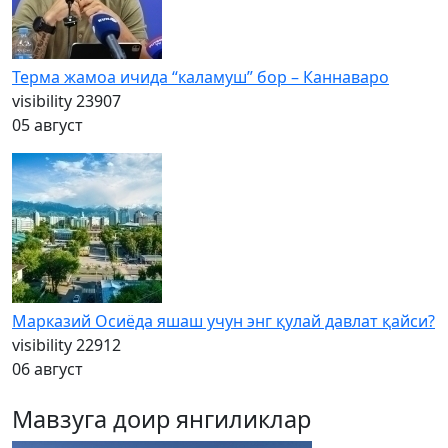
Терма жамоа ичида “каламуш” бор – Каннаваро
visibility
23907
05 август
Марказий Осиёда яшаш учун энг қулай давлат қайси?
visibility
22912
06 август
Мавзуга доир янгиликлар