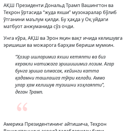
АҚШ Президенти Дональд Трамп Вашингтон ва
Теҳрон ўртасида “жуда яхши” музокаралар бўлиб
ўтганини маълум қилди. Бу ҳақда у Оқ уйдаги
матбуот анжуманида сўз очди.
Унга кўра, АҚШ ва Эрон яқин вақт ичида келишувга
эришиши ва можарога барҳам бериши мумкин.
“Ҳозир ишларимиз яхши кетяпти ва биз
керакли натижага эришишимиз лозим. Агар
бунга эриша олмасак, кейинги катта
қадамни ташлашга тўғри келади. Аммо
улар ҳам келишув тузишни хоҳлаяпти”,
деган Трамп.
Америка Президентининг айтишича, Теҳрон