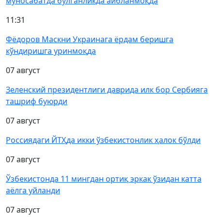
муносабатда бўлганликда айбланмоқда
11:31
Фёдоров Маскни Украинага ёрдам беришга
кўндиришга уринмоқда
07 август
Зеленский президентлиги даврида илк бор Сербияга
ташриф буюрди
07 август
Россиядаги ЙТҲда икки ўзбекистонлик ҳалок бўлди
07 август
Ўзбекистонда 11 мингдан ортиқ эркак ўзидан катта
аёлга уйланди
07 август