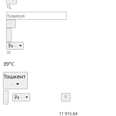
Ўз
39°C
Тошкент
Ўз
11 915.64