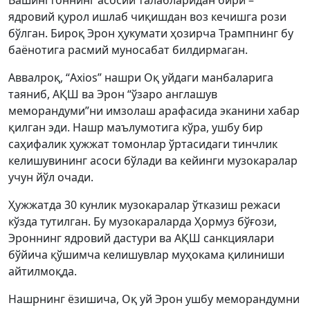
Вашингтоннинг асосий талабларидан бири –
ядровий қурол ишлаб чиқишдан воз кечишга рози
бўлган. Бироқ Эрон ҳукумати ҳозирча Трампнинг бу
баёнотига расмий муносабат билдирмаган.
Аввалроқ, “Axios” нашри Оқ уйдаги манбаларига
таяниб, АҚШ ва Эрон “ўзаро англашув
меморандуми”ни имзолаш арафасида эканини хабар
қилган эди. Нашр маълумотига кўра, ушбу бир
саҳифалик ҳужжат томонлар ўртасидаги тинчлик
келишувининг асоси бўлади ва кейинги музокаралар
учун йўл очади.
Ҳужжатда 30 кунлик музокаралар ўтказиш режаси
кўзда тутилган. Бу музокараларда Ҳормуз бўғози,
Эроннинг ядровий дастури ва АҚШ санкциялари
бўйича қўшимча келишувлар муҳокама қилиниши
айтилмоқда.
Нашрнинг ёзишича, Оқ уй Эрон ушбу меморандумни