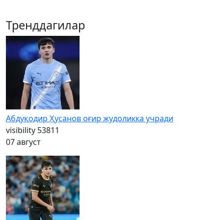
Тренддагилар
Абдуқодир Ҳусанов оғир жудоликка учради
visibility
53811
07 август