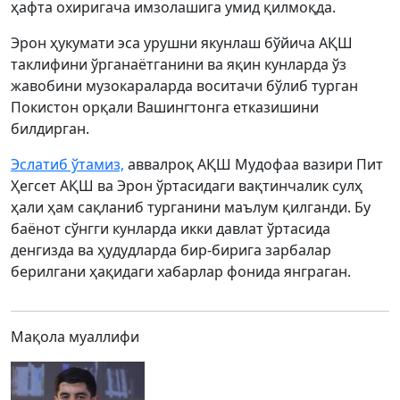
ҳафта охиригача имзолашига умид қилмоқда.
Эрон ҳукумати эса урушни якунлаш бўйича АҚШ
таклифини ўрганаётганини ва яқин кунларда ўз
жавобини музокараларда воситачи бўлиб турган
Покистон орқали Вашингтонга етказишини
билдирган.
Эслатиб ўтамиз,
аввалроқ АҚШ Мудофаа вазири Пит
Ҳегсет АҚШ ва Эрон ўртасидаги вақтинчалик сулҳ
ҳали ҳам сақланиб турганини маълум қилганди. Бу
баёнот сўнгги кунларда икки давлат ўртасида
денгизда ва ҳудудларда бир-бирига зарбалар
берилгани ҳақидаги хабарлар фонида янграган.
Мақола муаллифи