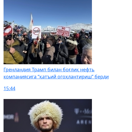
Гренландия Трамп билан боғлиқ нефть
компаниясига “қатъий огоҳлантириш” берди
15:44