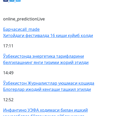
online_prediction
Live
Барчаси
call_made
Хитойдаги фестивалда 16 киши куйиб қолди
17:11
Ўзбекистонда энергетика тарифларини
белгилашнинг янги тизими жорий этилди
14:49
Ўзбекистон Журналистлар уюшмаси қошида
Блогерлар ижодий кенгаши ташкил этилди
12:52
Инфантино УЭФА ходимаси билан ишқий