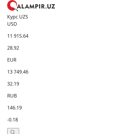
Курс UZS
USD
11 915.64
28.92
EUR
13 749.46
32.19
RUB
146.19
-0.18