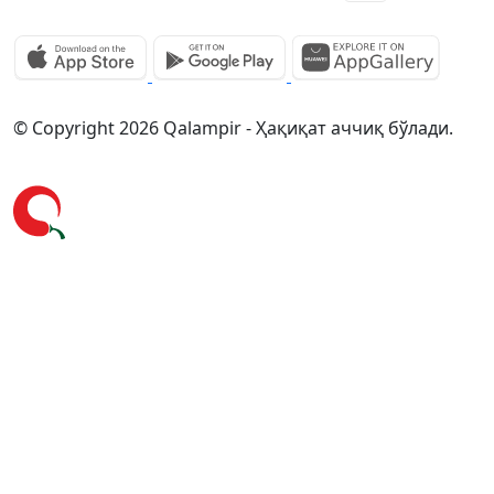
© Copyright 2026 Qalampir - Ҳақиқат аччиқ бўлади.