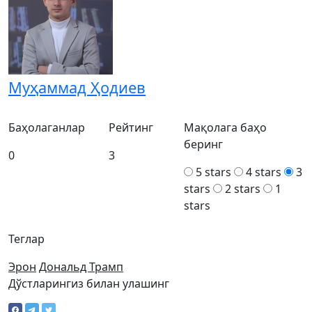
Муҳаммад Ҳодиев
Баҳолаганлар
Рейтинг
Мақолага баҳо
беринг
0
3
5 stars
4 stars
3
stars
2 stars
1
stars
Теглар
Эрон
Дональд Трамп
Дўстларингиз билан улашинг