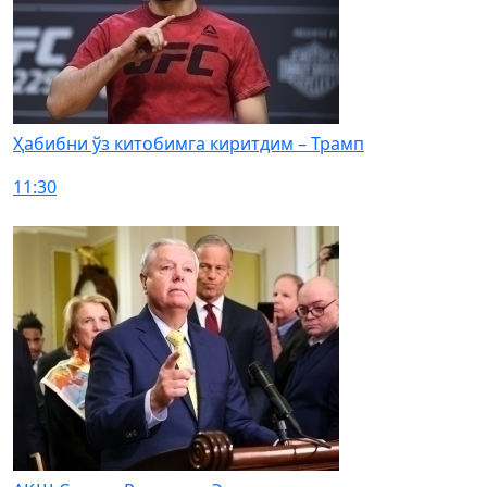
Ҳабибни ўз китобимга киритдим – Трамп
11:30