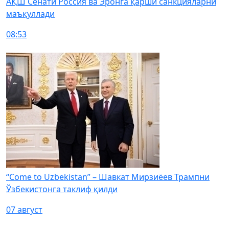
АҚШ Сенати Россия ва Эронга қарши санкцияларни
маъқуллади
08:53
“Come to Uzbekistan” – Шавкат Мирзиёев Трампни
Ўзбекистонга таклиф қилди
07 август