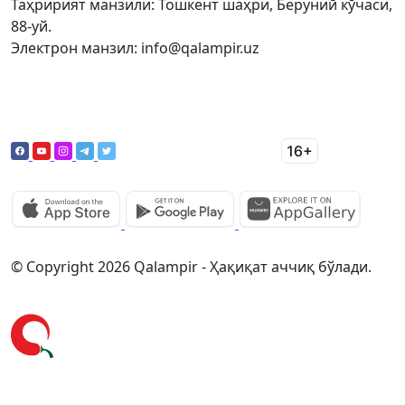
Таҳририят манзили: Тошкент шаҳри, Беруний кўчаси,
88-уй.
Электрон манзил: info@qalampir.uz
© Copyright 2026 Qalampir - Ҳақиқат аччиқ бўлади.