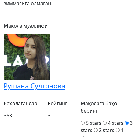
зиммасига олмаган.
Мақола муаллифи
Рушана Султонова
Баҳолаганлар
Рейтинг
Мақолага баҳо
беринг
363
3
5 stars
4 stars
3
stars
2 stars
1