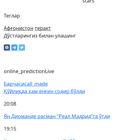
stars
Теглар
Афғонистон
теракт
Дўстларингиз билан улашинг
online_prediction
Live
Барчаси
call_made
Қўйлиқда ҳам ёнғин содир бўлди
20:08
Ян Диоманде расман “Реал Мадрид”га ўтди
19:15