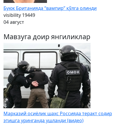
Буюк Британияда “вампир” қўлга олинди
visibility
19449
04 август
Мавзуга доир янгиликлар
Марказий осиёлик шахс Россияда теракт содир
этишга уринганда ушланди (видео)