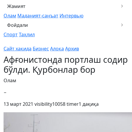
Жамият
Олам
Маданият-санъат
Интервью
Фойдали
Спорт
Таҳлил
Сайт хақида
Бизнес
Алоқа
Архив
Афғонистонда портлаш содир
бўлди. Қурбонлар бор
Олам
−
13 март 2021
visibility
10058
timer
1 дақиқа