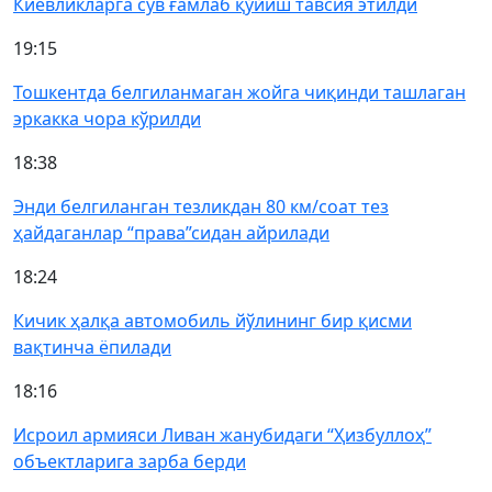
Киевликларга сув ғамлаб қўйиш тавсия этилди
19:15
Тошкентда белгиланмаган жойга чиқинди ташлаган
эркакка чора кўрилди
18:38
Энди белгиланган тезликдан 80 км/соат тез
ҳайдаганлар “права”сидан айрилади
18:24
Кичик ҳалқа автомобиль йўлининг бир қисми
вақтинча ёпилади
18:16
Исроил армияси Ливан жанубидаги “Ҳизбуллоҳ”
объектларига зарба берди