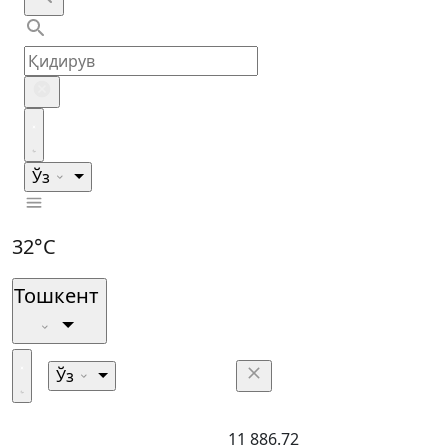
Ўз
32°C
Тошкент
Ўз
11 886.72