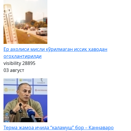
Ер аҳолиси мисли кўрилмаган иссиқ ҳаводан
огоҳлантирилди
visibility
28895
03 август
Терма жамоа ичида “каламуш” бор – Каннаваро