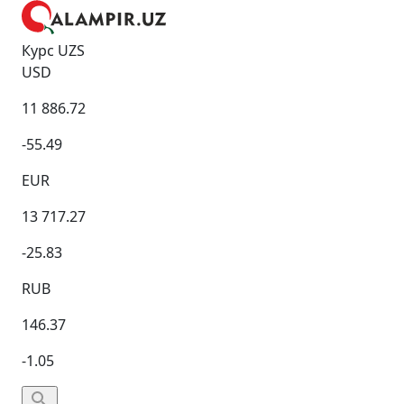
Курс UZS
USD
11 886.72
-55.49
EUR
13 717.27
-25.83
RUB
146.37
-1.05