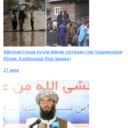
Афғонистонда кучли ёмғир ортидан сув тошқинлари
бўлди. Қурбонлар бор (видео)
21 июл