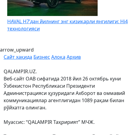
HAVAL H7’дан йилнинг энг қизиқарли янгилиги: Hi4
K
технологияси
arrow_upward
Сайт хақида
Бизнес
Алоқа
Архив
QALAMPIR.UZ.
Веб-сайт ОАВ сифатида 2018 йил 26 октябрь куни
Ўзбекистон Республикаси Президенти
Администрацияси ҳузуридаги Ахборот ва оммавий
коммуникациялар агентлигидан 1089 рақам билан
рўйхатга олинган.
Муассис: “QALAMPIR Таҳририят” МЧЖ.