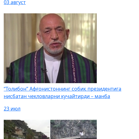
03 август
“Толибон” Афғонистоннинг собиқ президентига
нисбатан чекловларни кучайтирди – манба
23 июл