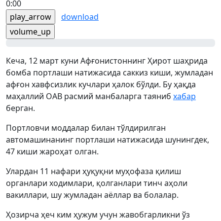
0:00
play_arrow
download
volume_up
Кеча, 12 март куни Афғонистоннинг Ҳирот шаҳрида
бомба портлаши натижасида саккиз киши, жумладан
афғон хавфсизлик кучлари ҳалок бўлди. Бу ҳақда
маҳаллий ОАВ расмий манбаларга таяниб
хабар
берган.
Портловчи моддалар билан тўлдирилган
автомашинанинг портлаши натижасида шунингдек,
47 киши жароҳат олган.
Улардан 11 нафари ҳуқуқни муҳофаза қилиш
органлари ходимлари, қолганлари тинч аҳоли
вакиллари, шу жумладан аёллар ва болалар.
Ҳозирча ҳеч ким ҳужум учун жавобгарликни ўз