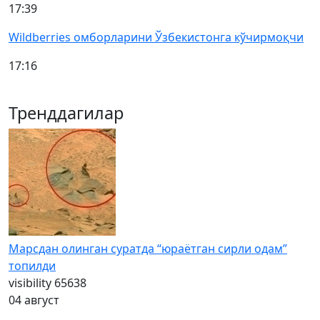
17:39
Wildberries омборларини Ўзбекистонга кўчирмоқчи
17:16
Тренддагилар
Марсдан олинган суратда “юраётган сирли одам”
топилди
visibility
65638
04 август