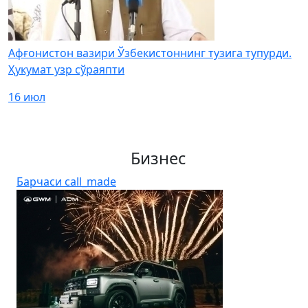
Афғонистон вазири Ўзбекистоннинг тузига тупурди.
Ҳукумат узр сўраяпти
16 июл
Бизнес
Барчаси
call_made