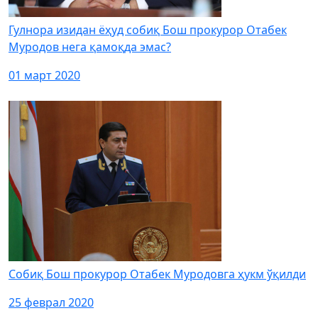
Гулнора изидан ёҳуд собиқ Бош прокурор Отабек
Муродов нега қамоқда эмас?
01 март 2020
Собиқ Бош прокурор Отабек Муродовга ҳукм ўқилди
25 феврал 2020