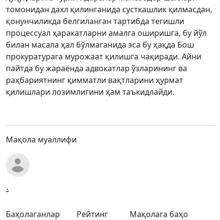
томонидан дахл қилинганида сусткашлик қилмасдан,
қонунчиликда белгиланган тартибда тегишли
процессуал ҳаракатларни амалга оширишга, бу йўл
билан масала ҳал бўлмаганида эса бу ҳақда Бош
прокуратурага мурожаат қилишга чақиради. Айни
пайтда бу жараёнда адвокатлар ўзларининг ва
раҳбариятнинг қимматли вақтларини ҳурмат
қилишлари лозимлигини ҳам таъкидлайди.
Мақола муаллифи
.
Баҳолаганлар
Рейтинг
Мақолага баҳо