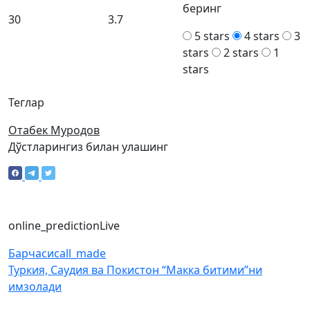
беринг
30
3.7
5 stars
4 stars
3
stars
2 stars
1
stars
Теглар
Отабек Муродов
Дўстларингиз билан улашинг
online_prediction
Live
Барчаси
call_made
Туркия, Саудия ва Покистон “Макка битими”ни
имзолади