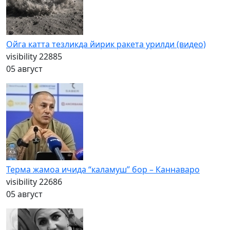
Ойга катта тезликда йирик ракета урилди (видео)
visibility
22885
05 август
Терма жамоа ичида “каламуш” бор – Каннаваро
visibility
22686
05 август