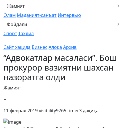
Жамият
Олам
Маданият-санъат
Интервью
Фойдали
Спорт
Таҳлил
Сайт хақида
Бизнес
Алоқа
Архив
“Адвокатлар масаласи”. Бош
прокурор вазиятни шахсан
назоратга олди
Жамият
−
11 феврал 2019
visibility
9765
timer
3 дақиқа