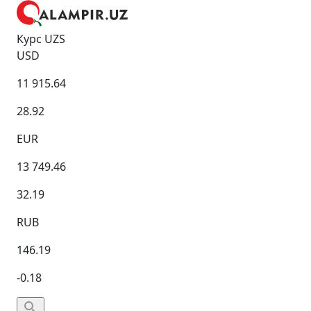
Курс UZS
USD
11 915.64
28.92
EUR
13 749.46
32.19
RUB
146.19
-0.18