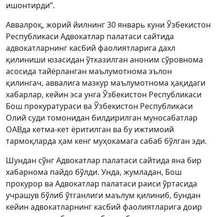
ишонтирди”.
Аввалроқ, жорий йилнинг 30 январь куни Ўзбекистон
Республикаси Адвокатлар палатаси сайтида
адвокатларнинг касбий фаолиятларига дахл
қилиниши юзасидан ўтказилган аноним сўровнома
асосида тайёрланган маълумотнома эълон
қилингач, аввалига мазкур маълумотнома ҳақидаги
хабарлар, кейин эса унга Ўзбекистон Республикаси
Бош прокуратураси ва Ўзбекистон Республикаси
Олий суди томонидан билдирилган муносабатлар
ОАВда кетма-кет ёритилган ва бу ижтимоий
тармоқларда ҳам кенг муҳокамага сабаб бўлган эди.
Шундан сўнг Адвокатлар палатаси сайтида яна бир
хабарнома пайдо бўлди. Унда, жумладан, Бош
прокурор ва Адвокатлар палатаси раиси ўртасида
учрашув бўлиб ўтганлиги маълум қилиниб, бундан
кейин адвокатларнинг касбий фаолиятларига доир