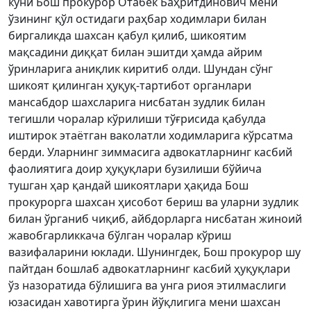
куни Бош прокурор Отабек Баҳритдинович мени
ўзининг қўл остидаги раҳбар ходимлари билан
биргаликда шахсан қабул қилиб, шикоятим
мақсадини диққат билан эшитди ҳамда айрим
ўринларига аниқлик киритиб олди. Шундан сўнг
шикоят қилинган ҳуқуқ-тартибот органлари
мансабдор шахсларига нисбатан зудлик билан
тегишли чоралар кўрилиши тўғрисида қабулда
иштирок этаётган ваколатли ходимларига кўрсатма
берди. Уларнинг зиммасига адвокатларнинг касбий
фаолиятига доир ҳуқуқлари бузилиши бўйича
тушган ҳар қандай шикоятлари ҳақида Бош
прокурорга шахсан ҳисобот бериш ва уларни зудлик
билан ўрганиб чиқиб, айбдорларга нисбатан жиноий
жавобгарликкача бўлган чоралар кўриш
вазифаларини юклади. Шунингдек, Бош прокурор шу
пайтдан бошлаб адвокатларнинг касбий ҳуқуқлари
ўз назоратида бўлишига ва унга риоя этилмаслиги
юзасидан хавотирга ўрин йўқлигига мени шахсан