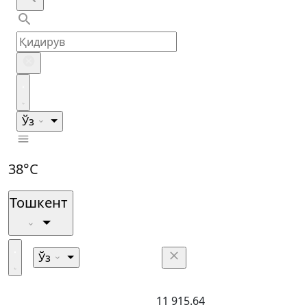
Ўз
38°C
Тошкент
Ўз
11 915.64