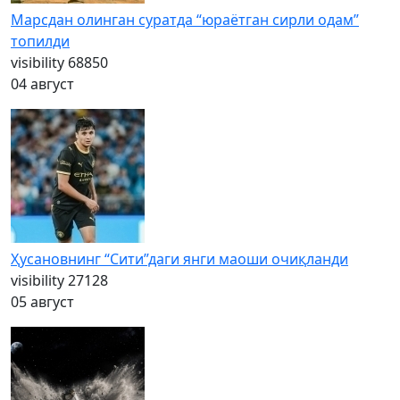
Марсдан олинган суратда “юраётган сирли одам”
топилди
visibility
68850
04 август
Ҳусановнинг “Сити”даги янги маоши очиқланди
visibility
27128
05 август