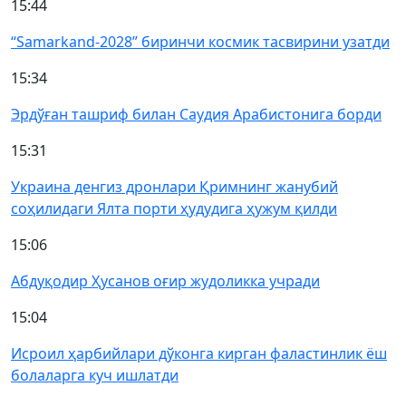
15:44
“Samarkand-2028” биринчи космик тасвирини узатди
15:34
Эрдўған ташриф билан Саудия Арабистонига борди
15:31
Украина денгиз дронлари Қримнинг жанубий
соҳилидаги Ялта порти ҳудудига ҳужум қилди
15:06
Абдуқодир Ҳусанов оғир жудоликка учради
15:04
Исроил ҳарбийлари дўконга кирган фаластинлик ёш
болаларга куч ишлатди