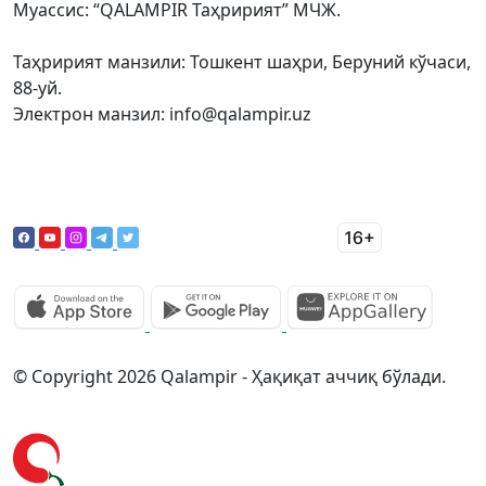
Муассис: “QALAMPIR Таҳририят” МЧЖ.
Таҳририят манзили: Тошкент шаҳри, Беруний кўчаси,
88-уй.
Электрон манзил: info@qalampir.uz
© Copyright 2026 Qalampir - Ҳақиқат аччиқ бўлади.