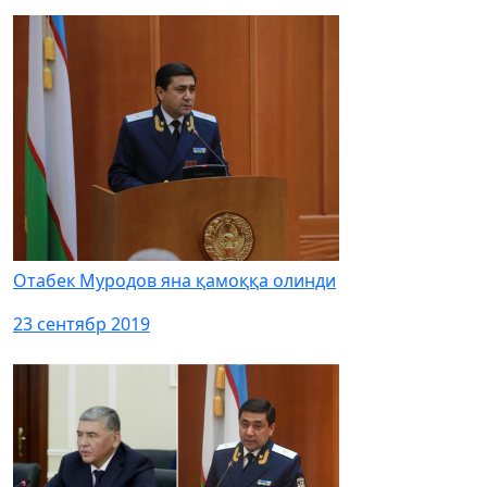
Отабек Муродов яна қамоққа олинди
23 сентябр 2019