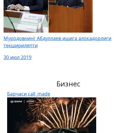
Муродовнинг Абдуллаев ишига алоқадорлиги
текшириляпти
30 июл 2019
Бизнес
Барчаси
call_made