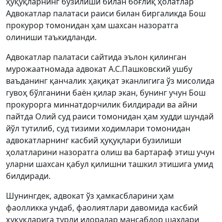
ҳуқуқларнинг бузилиши билан боғлиқ ҳолатлар
Адвокатлар палатаси раиси билан биргаликда Бош
прокурор томонидан ҳам шахсан назоратга
олиниши таъкидланди.
Адвокатлар палатаси сайтида эълон қилинган
мурожаатномада адвокат А.С.Пашковский ушбу
ваъданинг қанчалик ҳақиқат эканлигига ўз мисолида
гувоҳ бўлганини баён қилар экан, бунинг учун Бош
прокурорга миннатдорчилик билдиради ва айни
пайтда Олий суд раиси томонидан ҳам худди шундай
йўл тутилиб, суд тизими ходимлари томонидан
адвокатларнинг касбий ҳуқуқлари бузилиши
ҳолатларини назоратга олиш ва бартараф этиш учун
уларни шахсан қабул қилишни ташкил этишига умид
билдиради.
Шунингдек, адвокат ўз ҳамкасбларини ҳам
фаолликка ундаб, фаолиятлари давомида касбий
ҳуқуқларига турли идоралар мансабдор шахлари