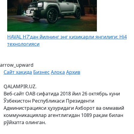
HAVAL H7’дан йилнинг энг қизиқарли янгилиги: Hi4
K
технологияси
arrow_upward
Сайт хақида
Бизнес
Алоқа
Архив
QALAMPIR.UZ.
Веб-сайт ОАВ сифатида 2018 йил 26 октябрь куни
Ўзбекистон Республикаси Президенти
Администрацияси ҳузуридаги Ахборот ва оммавий
коммуникациялар агентлигидан 1089 рақам билан
рўйхатга олинган.