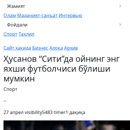
Жамият
Олам
Маданият-санъат
Интервью
Фойдали
Спорт
Таҳлил
Сайт хақида
Бизнес
Алоқа
Архив
Ҳусанов “Сити”да ойнинг энг
яхши футболчиси бўлиши
мумкин
Спорт
−
27 апрел
visibility
5483
timer
1 дақиқа