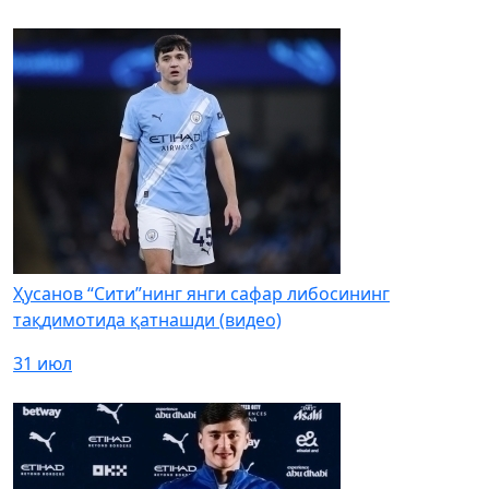
Ҳусанов “Сити”нинг янги сафар либосининг
тақдимотида қатнашди (видео)
31 июл