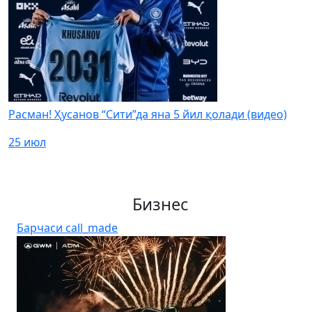
Расман! Ҳусанов “Сити”да яна 5 йил қолади (видео)
25 июл
Бизнес
Барчаси
call_made