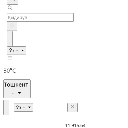
Ўз
30°C
Тошкент
Ўз
11 915.64