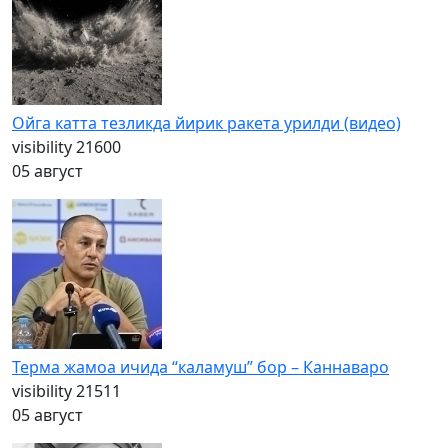
Ойга катта тезликда йирик ракета урилди (видео)
visibility
21600
05 август
Терма жамоа ичида “каламуш” бор – Каннаваро
visibility
21511
05 август