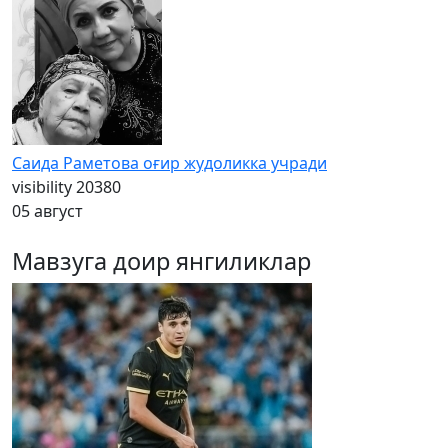
Саида Раметова оғир жудоликка учради
visibility
20380
05 август
Мавзуга доир янгиликлар