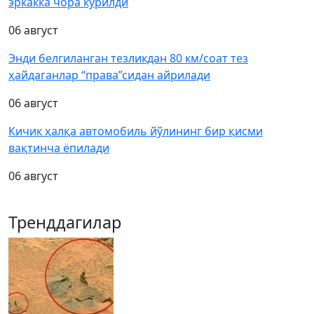
эркакка чора кўрилди
06 август
Энди белгиланган тезликдан 80 км/соат тез
ҳайдаганлар “права”сидан айрилади
06 август
Кичик ҳалқа автомобиль йўлининг бир қисми
вақтинча ёпилади
06 август
Тренддагилар