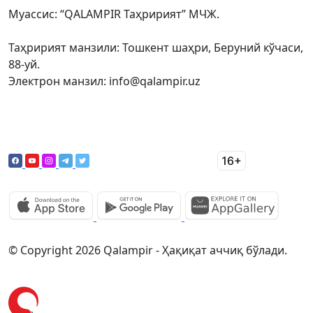
Муассис: “QALAMPIR Таҳририят” МЧЖ.
Таҳририят манзили: Тошкент шаҳри, Беруний кўчаси,
88-уй.
Электрон манзил: info@qalampir.uz
© Copyright 2026 Qalampir - Ҳақиқат аччиқ бўлади.