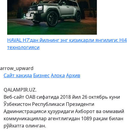
HAVAL H7’дан йилнинг энг қизиқарли янгилиги: Hi4
K
технологияси
arrow_upward
Сайт хақида
Бизнес
Алоқа
Архив
QALAMPIR.UZ.
Веб-сайт ОАВ сифатида 2018 йил 26 октябрь куни
Ўзбекистон Республикаси Президенти
Администрацияси ҳузуридаги Ахборот ва оммавий
коммуникациялар агентлигидан 1089 рақам билан
рўйхатга олинган.