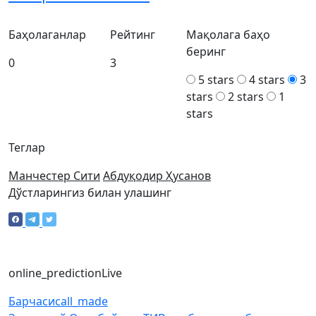
Баҳолаганлар
Рейтинг
Мақолага баҳо
беринг
0
3
5 stars
4 stars
3
stars
2 stars
1
stars
Теглар
Манчестер Сити
Абдуқодир Ҳусанов
Дўстларингиз билан улашинг
online_prediction
Live
Барчаси
call_made