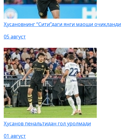
Ҳусановнинг “Сити”даги янги маоши очиқланди
05 август
Ҳусанов пенальтидан гол уролмади
01 август