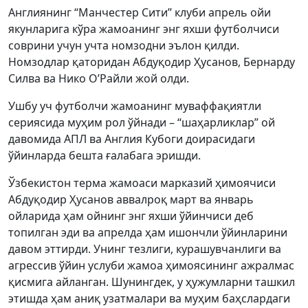
Англиянинг “Манчестер Сити” клуби апрель ойи
якунларига кўра жамоанинг энг яхши футболчиси
соврини учун учта номзодни эълон қилди.
Номзодлар қаторидан Абдуқодир Ҳусанов, Бернарду
Силва ва Нико О’Райли жой олди.
Ушбу уч футболчи жамоанинг муваффақиятли
сериясида муҳим рол ўйнади – “шаҳарликлар” ой
давомида АПЛ ва Англия Кубоги доирасидаги
ўйинларда бешта ғалабага эришди.
Ўзбекистон терма жамоаси марказий ҳимоячиси
Абдуқодир Ҳусанов аввалроқ март ва январь
ойларида ҳам ойнинг энг яхши ўйинчиси деб
топилган эди ва апрелда ҳам ишончли ўйинларини
давом эттирди. Унинг тезлиги, курашувчанлиги ва
агрессив ўйин услуби жамоа ҳимоясининг ажралмас
қисмига айланган. Шунингдек, у ҳужумларни ташкил
этишда ҳам аниқ узатмалари ва муҳим баҳслардаги