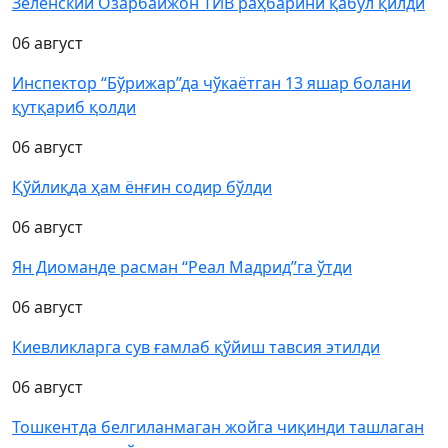
Зеленский Озарбайжон ТИВ раҳбарини қабул қилди
06 август
Инспектор “Бўрижар”да чўкаётган 13 яшар болани
қутқариб қолди
06 август
Қўйлиқда ҳам ёнғин содир бўлди
06 август
Ян Диоманде расман “Реал Мадрид”га ўтди
06 август
Киевликларга сув ғамлаб қўйиш тавсия этилди
06 август
Тошкентда белгиланмаган жойга чиқинди ташлаган