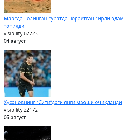
Марсдан олинган суратда “юраётган сирли одам”
топилди
visibility
67723
04 август
Ҳусановнинг “Сити”даги янги маоши очиқланди
visibility
22172
05 август