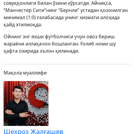
совуққонлиги билан ўзини кўрсатди. Айниқса,
“Манчестер Сити”нинг “Бернли” устидан қозонилган
минимал (1:0) ғалабасида унинг хизмати алоҳида
қайд этилмоқда.
Ойнинг энг яхши футболчиси учун овоз бериш
жараёни аллақачон бошланган. Ғолиб номи шу
ҳафта охирида эълон қилинади.
Мақола муаллифи
Шехроз Жалғашев