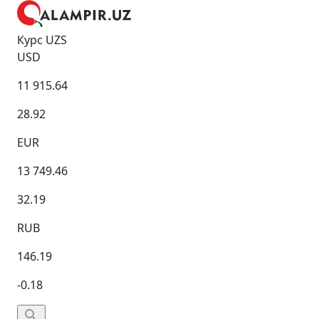
Курс UZS
USD
11 915.64
28.92
EUR
13 749.46
32.19
RUB
146.19
-0.18