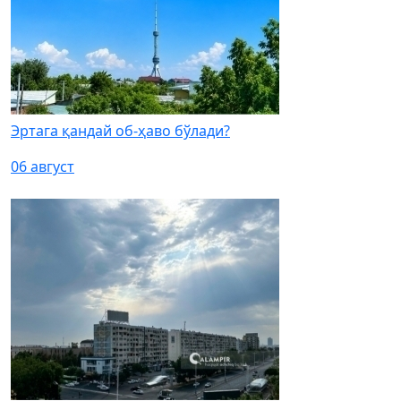
Эртага қандай об-ҳаво бўлади?
06 август