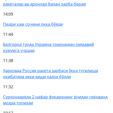
ракеталар ва дронлар билан зарба берди
14:09
Педри ҳам сочини оққа бўяди
11:44
Белгород тунда Украина томонидан оммавий
ҳужумга учради
11:38
Харковда Россия ракета зарбаси ўққа тутилиши
оқибатида икки киши ҳалок бўлди
11:32
Сурхондарёда 2 нафар фуқаронинг ёнидан гиёҳванд
модда топилди