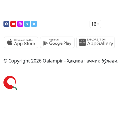
© Copyright 2026 Qalampir - Ҳақиқат аччиқ бўлади.