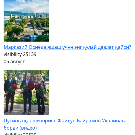
Марказий Осиёда яшаш учун энг қулай давлат қайси?
visibility
25139
06 август
Путинга қарши юриш: Жайҳун Байрамов Украинага
борди (видео)