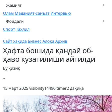
Жамият
Олам
Маданият-санъат
Интервью
Фойдали
Спорт
Таҳлил
Сайт хақида
Бизнес
Алоқа
Архив
Ҳафта бошида қандай об-
ҳаво кузатилиши айтилди
Бу қизиқ
−
15 март 2025
visibility
14496
timer
2 дақиқа