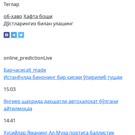
Теглар
об-ҳаво
Ҳафта боши
Дўстларингиз билан улашинг
online_prediction
Live
Барчаси
call_made
Истанбулда бинонинг бир қисми ўпирилиб тушди
15:03
Янгиер шаҳрида даҳшатли автоҳалокат бўлгани
айтилмоқда
14:41
Ҳусийлар Яманинг Ал-Муха портига баллистик