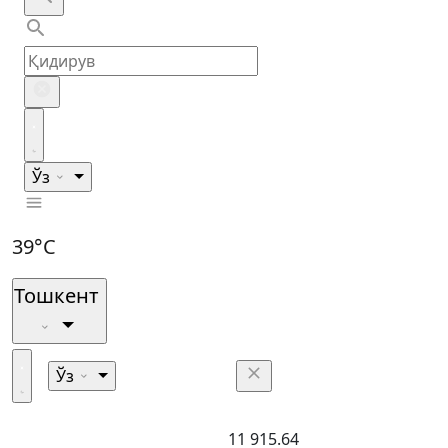
Ўз
39°C
Тошкент
Ўз
11 915.64