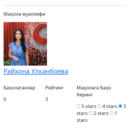
Мақола муаллифи
Райҳона Улканбоева
Баҳолаганлар
Рейтинг
Мақолага баҳо
беринг
0
3
5 stars
4 stars
3
stars
2 stars
1
stars