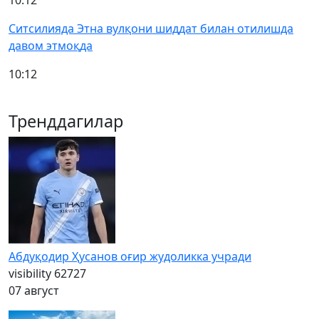
10:12
Ситсилияда Этна вулқони шиддат билан отилишда
давом этмоқда
10:12
Тренддагилар
Абдуқодир Ҳусанов оғир жудоликка учради
visibility
62727
07 август