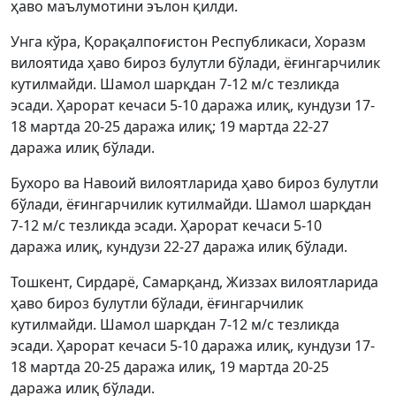
ҳаво маълумотини эълон қилди.
Унга кўра, Қорақалпоғистон Республикаси, Хоразм
вилоятида ҳаво бироз булутли бўлади, ёғингарчилик
кутилмайди. Шамол шарқдан 7-12 м/с тезликда
эсади. Ҳарорат кечаси 5-10 даража илиқ, кундузи 17-
18 мартда 20-25 даража илиқ; 19 мартда 22-27
даража илиқ бўлади.
Бухоро ва Навоий вилоятларида ҳаво бироз булутли
бўлади, ёғингарчилик кутилмайди. Шамол шарқдан
7-12 м/с тезликда эсади. Ҳарорат кечаси 5-10
даража илиқ, кундузи 22-27 даража илиқ бўлади.
Тошкент, Сирдарё, Самарқанд, Жиззах вилоятларида
ҳаво бироз булутли бўлади, ёғингарчилик
кутилмайди. Шамол шарқдан 7-12 м/с тезликда
эсади. Ҳарорат кечаси 5-10 даража илиқ, кундузи 17-
18 мартда 20-25 даража илиқ, 19 мартда 20-25
даража илиқ бўлади.