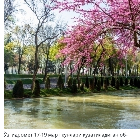
Ўзгидромет 17-19 март кунлари кузатиладиган об-