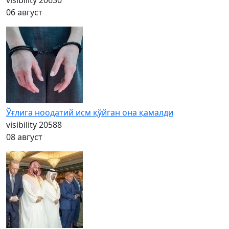
visibility
20630
06 август
Ўғлига ноодатий исм қўйган она қамалди
visibility
20588
08 август