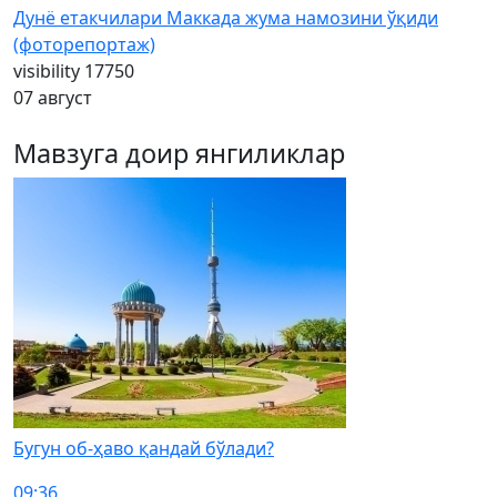
Дунё етакчилари Маккада жума намозини ўқиди
(фоторепортаж)
visibility
17750
07 август
Мавзуга доир янгиликлар
Бугун об-ҳаво қандай бўлади?
09:36