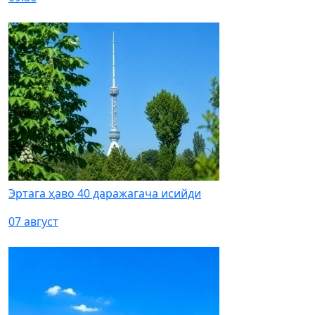
Эртага ҳаво 40 даражагача исийди
07 август