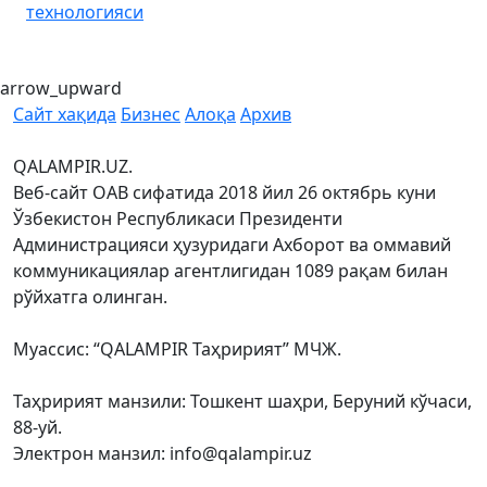
технологияси
arrow_upward
Сайт хақида
Бизнес
Алоқа
Архив
QALAMPIR.UZ.
Веб-сайт ОАВ сифатида 2018 йил 26 октябрь куни
Ўзбекистон Республикаси Президенти
Администрацияси ҳузуридаги Ахборот ва оммавий
коммуникациялар агентлигидан 1089 рақам билан
рўйхатга олинган.
Муассис: “QALAMPIR Таҳририят” МЧЖ.
Таҳририят манзили: Тошкент шаҳри, Беруний кўчаси,
88-уй.
Электрон манзил: info@qalampir.uz