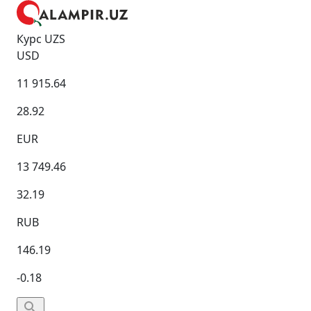
Курс UZS
USD
11 915.64
28.92
EUR
13 749.46
32.19
RUB
146.19
-0.18